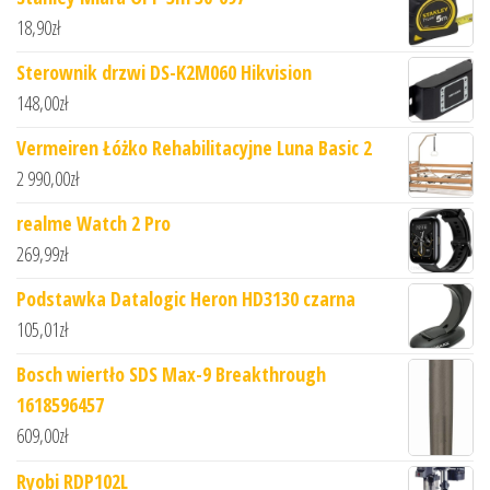
18,90
zł
Sterownik drzwi DS-K2M060 Hikvision
148,00
zł
Vermeiren Łóżko Rehabilitacyjne Luna Basic 2
2 990,00
zł
realme Watch 2 Pro
269,99
zł
Podstawka Datalogic Heron HD3130 czarna
105,01
zł
Bosch wiertło SDS Max-9 Breakthrough
1618596457
609,00
zł
Ryobi RDP102L