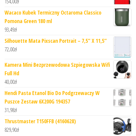
154,00
zł
Wacaco Kubek Termiczny Octaroma Classico
Pomona Green 180 ml
93,49
zł
Silhouette Mata Pixscan Portrait – 7,5” X 11,5”
72,00
zł
Kamera Mini Bezprzewodowa Szpiegowska Wifi
Full Hd
40,00
zł
Hendi Pasta Etanol Bio Do Podgrzewaczy W
Puszce Zestaw 6X200G 194357
31,98
zł
Thrustmaster T150FFB (4160628)
829,90
zł