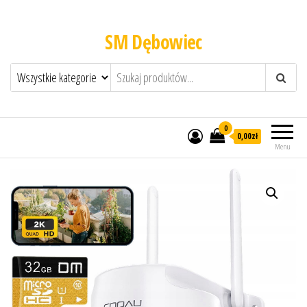
SM Dębowiec
0
0,00zł
Menu