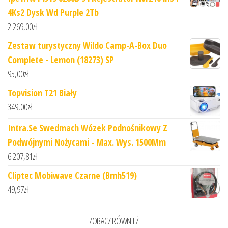
4Ks2 Dysk Wd Purple 2Tb
2 269,00
zł
Zestaw turystyczny Wildo Camp-A-Box Duo
Complete - Lemon (18273) SP
95,00
zł
Topvision T21 Biały
349,00
zł
Intra.Se Swedmach Wózek Podnośnikowy Z
Podwójnymi Nożycami - Max. Wys. 1500Mm
6 207,81
zł
Cliptec Mobiwave Czarne (Bmh519)
49,97
zł
ZOBACZ RÓWNIEŻ