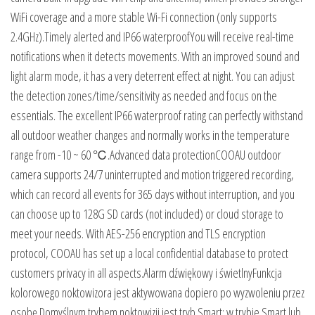
WiFi coverage and a more stable Wi-Fi connection (only supports
2.4GHz).Timely alerted and IP66 waterproofYou will receive real-time
notifications when it detects movements. With an improved sound and
light alarm mode, it has a very deterrent effect at night. You can adjust
the detection zones/time/sensitivity as needed and focus on the
essentials. The excellent IP66 waterproof rating can perfectly withstand
all outdoor weather changes and normally works in the temperature
range from -10 ~ 60 ℃.Advanced data protectionCOOAU outdoor
camera supports 24/7 uninterrupted and motion triggered recording,
which can record all events for 365 days without interruption, and you
can choose up to 128G SD cards (not included) or cloud storage to
meet your needs. With AES-256 encryption and TLS encryption
protocol, COOAU has set up a local confidential database to protect
customers privacy in all aspects.Alarm dźwiękowy i świetlnyFunkcja
kolorowego noktowizora jest aktywowana dopiero po wyzwoleniu przez
osobę.Domyślnym trybem noktowizji jest tryb Smart; w trybie Smart lub