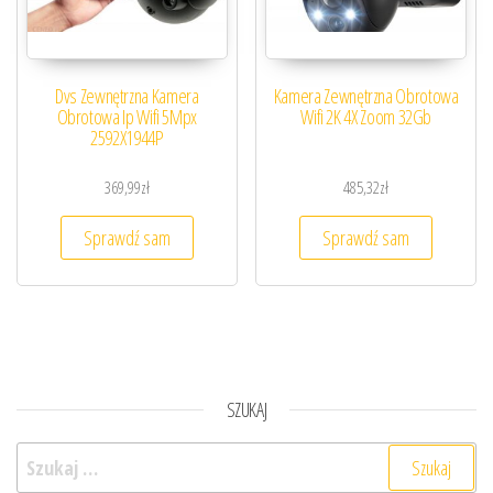
Dvs Zewnętrzna Kamera
Kamera Zewnętrzna Obrotowa
Obrotowa Ip Wifi 5Mpx
Wifi 2K 4X Zoom 32Gb
2592X1944P
369,99
zł
485,32
zł
Sprawdź sam
Sprawdź sam
SZUKAJ
Szukaj: