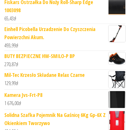
Fiskars Ostrzałka Do Noży Roll-Sharp Edge
1003098
65,43
zł
Einhell Picobella Urzadzenie Do Czyszczenia
Powierzchni Akum.
493,99
zł
BUTY BEZPIECZNE HW-SMILO-P BP
270,87
zł
Mil-Tec Krzesło Składane Relax Czarne
129,99
zł
Kamera Jvs-Frt-P8
1 676,00
zł
Solidna Szafka Pojemnik Na Gaśnicę 6Kg Gp-6X Z
Okienkiem Tworzywo