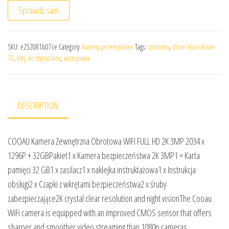
Sprawdź sam
SKU:
e252081b07ce
Category:
Kamery przemysłowe
Tags:
castorma
,
drzwi łazienkowe
70
,
klej do styropianu
,
касторама
DESCRIPTION
COOAU Kamera Zewnętrzna Obrotowa WIFI FULL HD 2K 3MP 2034 x
1296P + 32GBPakiet1 x Kamera bezpieczeństwa 2K 3MP1 × Karta
pamięci 32 GB1 x zasilacz1 x naklejka instruktażowa1 x Instrukcja
obsługi2 x Czapki z wkrętami bezpieczeństwa2 x śruby
zabezpieczające2K crystal clear resolution and night visionThe Cooau
WiFi camera is equipped with an improved CMOS sensor that offers
sharper and smoother video streaming than 1080p cameras.