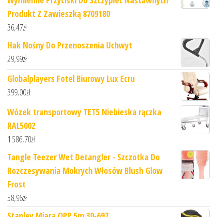
Wymienne Przyciski Do Szczypiec Nastawnych
Produkt Z Zawieszką 8709180
36,47
zł
Hak Nośny Do Przenoszenia Uchwyt
29,99
zł
Globalplayers Fotel Biurowy Lux Ecru
399,00
zł
Wózek transportowy TET5 Niebieska rączka
RAL5002
1 586,70
zł
Tangle Teezer Wet Detangler - Szczotka Do
Rozczesywania Mokrych Włosów Blush Glow
Frost
58,96
zł
Stanley Miara OPP 5m 30-697