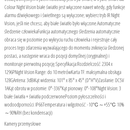
Colour Night Vision białe światło jest włączone nawet wtedy, gdy funkcje
alarmu dźwiękowego i świetlnego są wyłączone; wybierz tryb IR Night
Vision, jeśli nie chcesz, aby białe światło było włączone.Automatyczne
śledzenie człowiekaFunkcja automatycznego śledzenia automatycznie
obraca się w poziomie po wykryciu ruchu człowieka i rejestruje cały
proces tego zdarzenia wyzwalającego do momentu zniknięcia śledzonej
postaci, a następnie wraca do pozycji domyślnej (oryginalnej) i
monitoruje pierwotną pozycję.Specyfikacja:Rozdzielczość: 2304 x
1296PNight Vision Range: do 10 metrówKarta TF: maksymalna obsługa
128GAntena: 3dBiKąt widzenia: 101° x 85° x 45° (D*H*V)Zasilanie: DC5V
1AKąt obrotu w poziomie: 0°-336°Kąt pionowy: 0°-108°Night Vision: 3
białe światła + światła podczerwonePoziom pyłoszczelności i
wodoodporności: IP66Temperatura i wilgotność: -10℃～+55℃ 10%
～90%RH (bez kondensacji)
Kamery przemysłowe