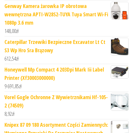
Genway Kamera żarowka IP obrotowa
wewnętrzna APTI-W28S2-TUYA Tuya Smart Wi-Fi
1080p 3.6 mm
148,00
zł
Caterpillar Trzewiki Bezpieczne Excavator Lt Ct
S3 Wp Hro Sra Brązowy
612,54
zł
Honeywell Mp Compact 4 203Dpi Mark Iii Label
Printer (Xf30003000000)
9 691,85
zł
Vorel Gogle Ochronne Z Wywietrznikami Hf-105-
2 (74509)
8,92
zł
Knipex 87 09 180 Asortyment Części Zamiennych: