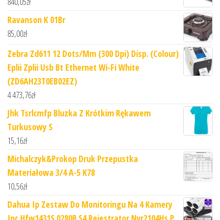
840,05
zł
Ravanson K 01Br
85,00
zł
Zebra Zd611 12 Dots/Mm (300 Dpi) Disp. (Colour)
Eplii Zplii Usb Bt Ethernet Wi-Fi White
(ZD6AH23T0EB02EZ)
4 473,76
zł
Jhk Tsrlcmfp Bluzka Z Krótkim Rękawem
Turkusowy S
15,16
zł
Michalczyk&Prokop Druk Przepustka
Materiałowa 3/4 A-5 K78
10,56
zł
Dahua Ip Zestaw Do Monitoringu Na 4 Kamery
Ipc Hfw1431S 0280B S4 Rejestrator Nvr2104Hs P