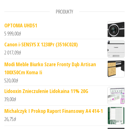
PRODUKTY
OPTOMA UHD51
5 999,00
zł
Canon i-SENSYS X 1238Pr (3516C028)
2 017,09
zł
Modi Meble Biurko Szare Fronty Dąb Artisan
100X50Cm Koma Ii
520,00
zł
Lidooxin Znieczulenie Lidokaina 11% 20G
39,00
zł
Michalczyk I Prokop Raport Finansowy A4 414-1
26,75
zł