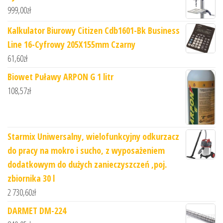
999,00
zł
Kalkulator Biurowy Citizen Cdb1601-Bk Business
Line 16-Cyfrowy 205X155mm Czarny
61,60
zł
Biowet Puławy ARPON G 1 litr
108,57
zł
Starmix Uniwersalny, wielofunkcyjny odkurzacz
do pracy na mokro i sucho, z wyposażeniem
dodatkowym do dużych zanieczyszczeń ,poj.
zbiornika 30 l
2 730,60
zł
DARMET DM-224