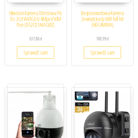
Hikvision Kamera Obrotowa Ptz
Bezprzewodowa Kamera
Ds-2Cd1A43G0-Iz 4Mpx Ir50M
Zewnętrzna Ip Wifi Full Hd
Poe (DS2CD1A43G0IZ)
(HDCAMERA)
637,88
zł
188,99
zł
Sprawdź sam
Sprawdź sam