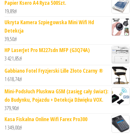
Papier Ksero A4 Ryza 500Szt.
19,89
zł
Ukryta Kamera Szpiegowska Mini Wifi Hd
Detekcja
39,50
zł
HP LaserJet Pro M227sdn MFP (G3Q74A)
3 421,85
zł
Gabbiano Fotel Fryzjerski Lille Złoto Czarny ®
1 618,74
zł
Mini-Podsłuch Pluskwa GSM (zasięg cały świat):
do Budynku, Pojazdu + Detekcja Dźwięku VOX.
379,90
zł
Kasa Fiskalna Online Wifi Farex Pro300
1 349,00
zł