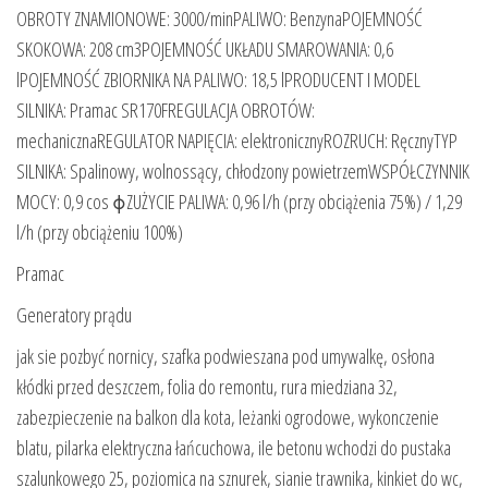
OBROTY ZNAMIONOWE: 3000/minPALIWO: BenzynaPOJEMNOŚĆ
SKOKOWA: 208 cm3POJEMNOŚĆ UKŁADU SMAROWANIA: 0,6
lPOJEMNOŚĆ ZBIORNIKA NA PALIWO: 18,5 lPRODUCENT I MODEL
SILNIKA: Pramac SR170FREGULACJA OBROTÓW:
mechanicznaREGULATOR NAPIĘCIA: elektronicznyROZRUCH: RęcznyTYP
SILNIKA: Spalinowy, wolnossący, chłodzony powietrzemWSPÓŁCZYNNIK
MOCY: 0,9 cos ϕZUŻYCIE PALIWA: 0,96 l/h (przy obciążenia 75%) / 1,29
l/h (przy obciążeniu 100%)
Pramac
Generatory prądu
jak sie pozbyć nornicy, szafka podwieszana pod umywalkę, osłona
kłódki przed deszczem, folia do remontu, rura miedziana 32,
zabezpieczenie na balkon dla kota, leżanki ogrodowe, wykonczenie
blatu, pilarka elektryczna łańcuchowa, ile betonu wchodzi do pustaka
szalunkowego 25, poziomica na sznurek, sianie trawnika, kinkiet do wc,