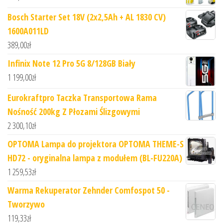
Bosch Starter Set 18V (2x2,5Ah + AL 1830 CV)
1600A011LD
389,00
zł
Infinix Note 12 Pro 5G 8/128GB Biały
1 199,00
zł
Eurokraftpro Taczka Transportowa Rama
Nośność 200kg Z Płozami Ślizgowymi
2 300,10
zł
OPTOMA Lampa do projektora OPTOMA THEME-S
HD72 - oryginalna lampa z modułem (BL-FU220A)
1 259,53
zł
Warma Rekuperator Zehnder Comfospot 50 -
Tworzywo
119,33
zł