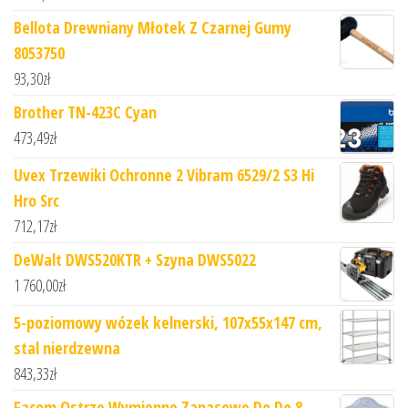
Bellota Drewniany Młotek Z Czarnej Gumy
8053750
93,30
zł
Brother TN-423C Cyan
473,49
zł
Uvex Trzewiki Ochronne 2 Vibram 6529/2 S3 Hi
Hro Src
712,17
zł
DeWalt DWS520KTR + Szyna DWS5022
1 760,00
zł
5-poziomowy wózek kelnerski, 107x55x147 cm,
stal nierdzewna
843,33
zł
Facom Ostrze Wymienne Zapasowe Do De.8