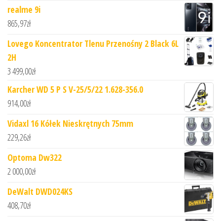
realme 9i
865,97
zł
Lovego Koncentrator Tlenu Przenośny 2 Black 6L
2H
3 499,00
zł
Karcher WD 5 P S V-25/5/22 1.628-356.0
914,00
zł
Vidaxl 16 Kółek Nieskrętnych 75mm
229,26
zł
Optoma Dw322
2 000,00
zł
DeWalt DWD024KS
408,70
zł