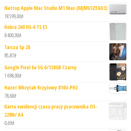
Nettop Apple Mac Studio M1 Max (MJMV3ZEAD3)
18 599,00
zł
Kobra 260 HS-6 TS ES
8 400,00
zł
Tarcza Sp 28
85,87
zł
Google Pixel 6a 5G 6/128GB Czarny
1 698,00
zł
Hazet Wkrętak Krzyżowy 810U-PH2
78,68
zł
Karta ewidencji czasu pracy pracownika OS-
228N/ A4
0,69
zł