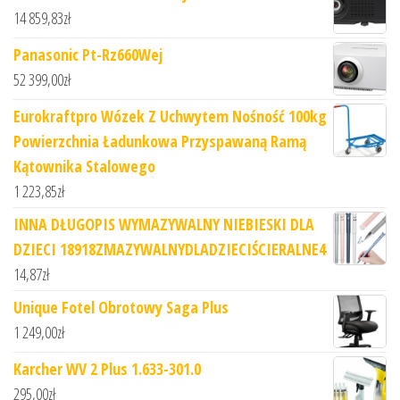
14 859,83
zł
Panasonic Pt-Rz660Wej
52 399,00
zł
Eurokraftpro Wózek Z Uchwytem Nośność 100kg
Powierzchnia Ładunkowa Przyspawaną Ramą
Kątownika Stalowego
1 223,85
zł
INNA DŁUGOPIS WYMAZYWALNY NIEBIESKI DLA
DZIECI 18918ZMAZYWALNYDLADZIECIŚCIERALNE4
14,87
zł
Unique Fotel Obrotowy Saga Plus
1 249,00
zł
Karcher WV 2 Plus 1.633-301.0
295,00
zł