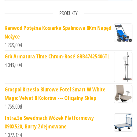
PRODUKTY
Kanwod Potężna Kosiarka Spalinowa 8Km Napęd
Nożyce
1 269,00
zł
Grb Armatura Time Chrom-Rosé GRB47425406TL
4 043,00
zł
Grospol Krzesło Biurowe Fotel Smart W White
Magic Velvet 8 Kolorów --- Oficjalny Sklep
1 759,00
zł
Intra.Se Swedmach Wózek Platformowy
890X520, Burty Zdejmowane
1 022,13
zł