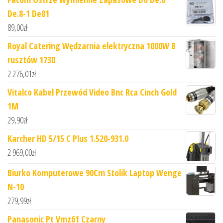
De.8-1 De81
89,00
zł
Royal Catering Wędzarnia elektryczna 1000W 8
rusztów 1730
2 276,01
zł
Vitalco Kabel Przewód Video Bnc Rca Cinch Gold
1M
29,90
zł
Karcher HD 5/15 C Plus 1.520-931.0
2 969,00
zł
Biurko Komputerowe 90Cm Stolik Laptop Wenge
N-10
279,99
zł
Panasonic Pt Vmz61 Czarny