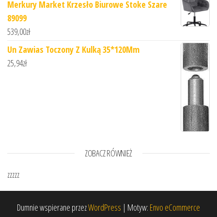
Merkury Market Krzesło Biurowe Stoke Szare
89099
539,00
zł
Un Zawias Toczony Z Kulką 35*120Mm
25,94
zł
ZOBACZ RÓWNIEŻ
zzzzz
Dumnie wspierane przez
WordPress
|
Motyw:
Envo eCommerce