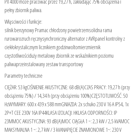
PX 4000 może pracować przez 19,27 h, zakładając 75% obciążenia i
pełny zbiornik paliwa.
Włąsciwości i funkcje:
silnik benzynowy Pramac chłodzony powietrzemsolidna rama
rurowarozruch ręcznysynchroniczny alternator z AVRpanel kontrolny z
ciekłokrystalicznym licznikiem godzinwoltomierzmiernik
częstotliwościduży metalowy zbiornik ze wskaźnikiem poziomu
paliwaprzeinstalowany zestaw transportowy
Parametry techniczne
CIĘŻAR: 53 kgCIŚNIENIE AKUSTYCZNE: 68 dB(A)CZAS PRACY: 19,27 h (przy
obciążeniu 75%) / 14,34 h (przy obciążeniu 100%)CZĘSTOTLIWOŚĆ: 50
HzWYMIARY: 600 x 439 x 588 mmGNIAZDA: 2x schuko 230 V 16 A IP54, 1x
2P+T CEE 230V 16A IP44KLASA IZOLACJI: HKLASA ODPORNOŚCI: IP
23MMOC AKUSTYCZNA: 93 dB(A)MOC CIĄGŁA 1 ~: 2,3 kW / 2,5 kVAMOC
MAKSYMALNA 1 ~: 2,7 kW / 3 kVANAPIĘCIE ZNAMIONOWE 1~: 230 V