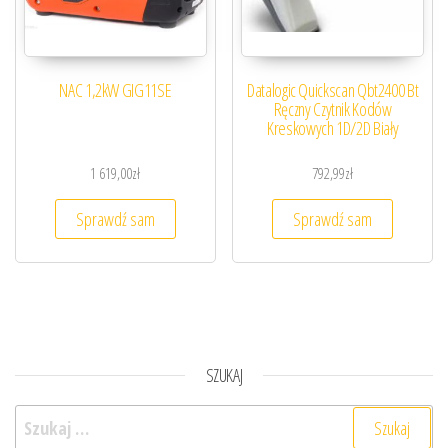
NAC 1,2kW GIG11SE
Datalogic Quickscan Qbt2400 Bt
Ręczny Czytnik Kodów
Kreskowych 1D/2D Biały
1 619,00
zł
792,99
zł
Sprawdź sam
Sprawdź sam
SZUKAJ
Szukaj: