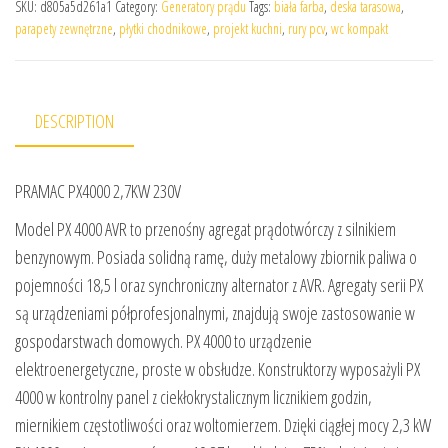
SKU:
d805a5d261a1
Category:
Generatory prądu
Tags:
biała farba
,
deska tarasowa
,
parapety zewnętrzne
,
płytki chodnikowe
,
projekt kuchni
,
rury pcv
,
wc kompakt
DESCRIPTION
PRAMAC PX4000 2,7KW 230V
Model PX 4000 AVR to przenośny agregat prądotwórczy z silnikiem
benzynowym. Posiada solidną ramę, duży metalowy zbiornik paliwa o
pojemności 18,5 l oraz synchroniczny alternator z AVR. Agregaty serii PX
są urządzeniami półprofesjonalnymi, znajdują swoje zastosowanie w
gospodarstwach domowych. PX 4000 to urządzenie
elektroenergetyczne, proste w obsłudze. Konstruktorzy wyposażyli PX
4000 w kontrolny panel z ciekłokrystalicznym licznikiem godzin,
miernikiem częstotliwości oraz woltomierzem. Dzięki ciągłej mocy 2,3 kW