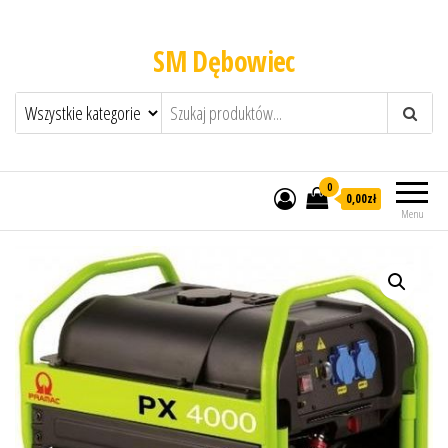
SM Dębowiec
0
0,00zł
Menu