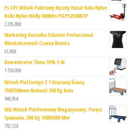
Ps Lift Wózek Paletowy Ręczny Huzar Koła Nylon
Rolki Nylon Widły 800Mm PSLPS2580NTP
2 205,88
zł
Marketing Koszulka Exlusive Professional
Nieskończoność Czarna Rozm.L
61,00
zł
Koncentrator Tlenu 93% 1-6L
1 250,00
zł
Wózek Platformyz Z 1 Drucianą Ścianą
750X500mm Nośność 200 Kg Koła
940,95
zł
Wiz Wózek Platformowy Magazynowy, Poręcz
Spawana, 300 Kg 1000X600 Mm
792,12
zł