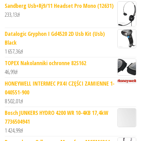
Sandberg Usb+Rj9/11 Headset Pro Mono (12631)
233,13
zł
Datalogic Gryphon I Gd4520 2D Usb Kit (Usb)
Black
1 657,36
zł
TOPEX Nakolanniki ochronne 82S162
46,99
zł
HONEYWELL INTERMEC PX4I CZĘŚCI ZAMIENNE 1-
040551-900
8 502,01
zł
Bosch JUNKERS HYDRO 4200 WR 10-4KB 17,4kW
7736504941
1 424,99
zł