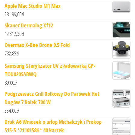
Apple Mac Studio M1 Max
28 199,00
zł
Skaner Dermalog Xf12
12 312,30
zł
Overmax X-Bee Drone 9.5 Fold
782,85
zł
Samsung Sterylizator UV z ładowarką GP-
TOU020SABWQ
89,00
zł
Podgrzewacz Grill Rolkowy Do Parówek Hot
Dogów 7 Rolek 700 W
554,00
zł
Druk A6 Wniosek o urlop Michalczyk i Prokop
515-5 *2110158H* 40 kartek