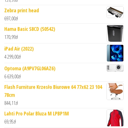
Zebra print head
697,00
zł
Hama Basic S8CD (50542)
170,99
zł
iPad Air (2022)
4 299,00
zł
Optoma (A9PV7GL06AZ6)
6 639,00
zł
Flash Furniture Krzesło Biurowe 64 77x62 23 104
78cm
844,11
zł
Lahti Pro Polar Bluza M LPBP1M
69,95
zł