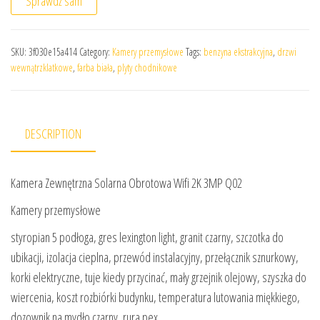
Sprawdź sam
SKU:
3f030e15a414
Category:
Kamery przemysłowe
Tags:
benzyna ekstrakcyjna
,
drzwi
wewnątrzklatkowe
,
farba biała
,
plyty chodnikowe
DESCRIPTION
Kamera Zewnętrzna Solarna Obrotowa Wifi 2K 3MP Q02
Kamery przemysłowe
styropian 5 podłoga, gres lexington light, granit czarny, szczotka do
ubikacji, izolacja cieplna, przewód instalacyjny, przełącznik sznurkowy,
korki elektryczne, tuje kiedy przycinać, mały grzejnik olejowy, szyszka do
wiercenia, koszt rozbiórki budynku, temperatura lutowania miękkiego,
dozownik na mydło czarny, rura pex