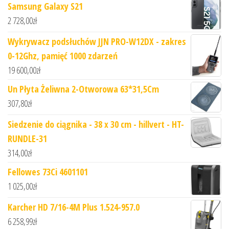
Samsung Galaxy S21
2 728,00
zł
Wykrywacz podsłuchów JJN PRO-W12DX - zakres
0-12Ghz, pamięć 1000 zdarzeń
19 600,00
zł
Un Płyta Żeliwna 2-Otworowa 63*31,5Cm
307,80
zł
Siedzenie do ciągnika - 38 x 30 cm - hillvert - HT-
RUNDLE-31
314,00
zł
Fellowes 73Ci 4601101
1 025,00
zł
Karcher HD 7/16-4M Plus 1.524-957.0
6 258,99
zł