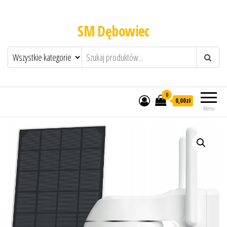
SM Dębowiec
0
0,00zł
Menu