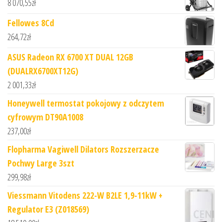
8 070,55
zł
Fellowes 8Cd
264,72
zł
ASUS Radeon RX 6700 XT DUAL 12GB
(DUALRX6700XT12G)
2 001,33
zł
Honeywell termostat pokojowy z odczytem
cyfrowym DT90A1008
237,00
zł
Flopharma Vagiwell Dilators Rozszerzacze
Pochwy Large 3szt
299,98
zł
Viessmann Vitodens 222-W B2LE 1,9-11kW +
Regulator E3 (Z018569)