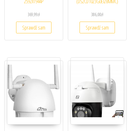
2592X1944P
(DS2CD1023G0EI28MMC)
369,99
zł
386,00
zł
Sprawdź sam
Sprawdź sam