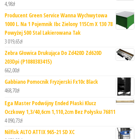
4,98
zł
Producent Green Service Wanna Wychwytowa
1000 L. Na 1 Pojemnik Ibc Zielony 115Cm X 130 78
Powyżej 500 Stal Lakierowana Tak
3 019,65
zł
Zebra Głowica Drukująca Do Zd420D Zd620D
203Dpi (P1080383415)
662,00
zł
Gabbiano Pomocnik Fryzjerski Fx10c Black
468,70
zł
Ega Master Podwójny Ended Płaski Klucz
Oczkowy 1,3/40,6cm 1,110,2cm Bez Połysku 76811
4 090,73
zł
Nilfisk ALTO ATTIX 965-21 SD XC