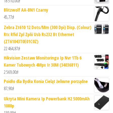
18 510,00
zł
Blitzwolf AA-BN1 Czarny
45,77
zł
Zebra Zt610 12 Dots/Mm (300 Dpi) Disp. (Colour)
Rtc Rfid Zpl Zplii Usb Rs232 Bt Ethernet
(ZT61043T0E01C0Z)
22 464,87
zł
Hikvision Zestaw Monitoringu Ip Nvr 1Tb 6
Kamer Tubowych 4Mpx Ir 30M (34036811)
2 569,00
zł
Poidło dla Bydła Konia Cieląt żeliwne porządne
87,90
zł
Ukryta Mini Kamera Ip Powerbank H2 5000mAh
1080p
139,99
zł