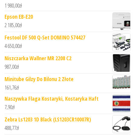
1 980,00
zł
Epson EB-E20
2 185,00
zł
Festool DF 500 Q-Set DOMINO 574427
4 650,00
zł
Niszczarka Wallner MR 2208 C2
987,00
zł
Minitube Gilzy Do Bilonu 2 Złote
161,76
zł
Naszywka Flaga Kostaryki, Kostaryka Haft
7,90
zł
Zebra Ls1203 1D Black (LS1203CR10007R)
488,77
zł