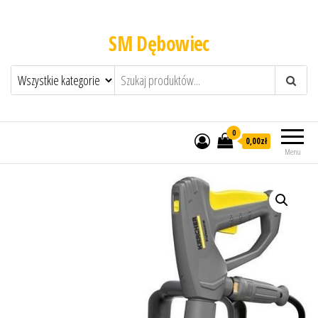
SM Dębowiec
0
0,00zł
Menu