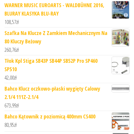
WARNER MUSIC EUROARTS - WALDBÜHNE 2016,
BLURAY KLASYKA BLU-RAY
108,57
zł
Szafka Na Klucze Z Zamkiem Mechanicznym Na
80 Kluczy Beżowy
260,76
zł
Tłok Kpl Stiga SB43P SB44P SB52P Pro SP460
SP510
42,00
zł
Bahco Klucz oczkowo-płaski wygięty Calowy
2.1/4 111Z-2.1/4
673,99
zł
Bahco Kątownik z poziomicą 400mm CS400
80,95
zł