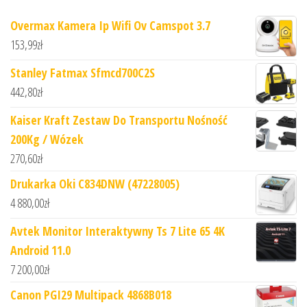
Overmax Kamera Ip Wifi Ov Camspot 3.7
153,99
zł
Stanley Fatmax Sfmcd700C2S
442,80
zł
Kaiser Kraft Zestaw Do Transportu Nośność
200Kg / Wózek
270,60
zł
Drukarka Oki C834DNW (47228005)
4 880,00
zł
Avtek Monitor Interaktywny Ts 7 Lite 65 4K
Android 11.0
7 200,00
zł
Canon PGI29 Multipack 4868B018