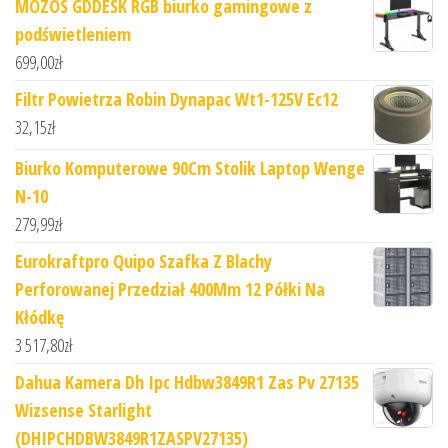
MOZOS GDDESK RGB biurko gamingowe z
podświetleniem
699,00
zł
Filtr Powietrza Robin Dynapac Wt1-125V Ec12
32,15
zł
Biurko Komputerowe 90Cm Stolik Laptop Wenge
N-10
279,99
zł
Eurokraftpro Quipo Szafka Z Blachy
Perforowanej Przedział 400Mm 12 Półki Na
Kłódkę
3 517,80
zł
Dahua Kamera Dh Ipc Hdbw3849R1 Zas Pv 27135
Wizsense Starlight
(DHIPCHDBW3849R1ZASPV27135)