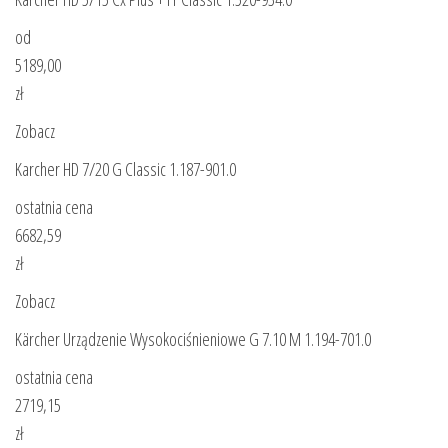
od
5189,00
zł
Zobacz
Karcher HD 7/20 G Classic 1.187-901.0
ostatnia cena
6682,59
zł
Zobacz
Kärcher Urządzenie Wysokociśnieniowe G 7.10 M 1.194-701.0
ostatnia cena
2719,15
zł