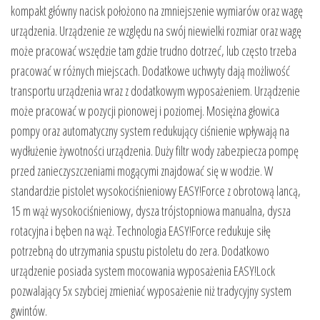
kompakt główny nacisk położono na zmniejszenie wymiarów oraz wagę
urządzenia. Urządzenie ze względu na swój niewielki rozmiar oraz wagę
może pracować wszędzie tam gdzie trudno dotrzeć, lub często trzeba
pracować w różnych miejscach. Dodatkowe uchwyty dają możliwość
transportu urządzenia wraz z dodatkowym wyposażeniem. Urządzenie
może pracować w pozycji pionowej i poziomej. Mosiężna głowica
pompy oraz automatyczny system redukujący ciśnienie wpływają na
wydłużenie żywotności urządzenia. Duży filtr wody zabezpiecza pompę
przed zanieczyszczeniami mogącymi znajdować się w wodzie. W
standardzie pistolet wysokociśnieniowy EASY!Force z obrotową lancą,
15 m wąż wysokociśnieniowy, dysza trójstopniowa manualna, dysza
rotacyjna i bęben na wąż. Technologia EASY!Force redukuje siłę
potrzebną do utrzymania spustu pistoletu do zera. Dodatkowo
urządzenie posiada system mocowania wyposażenia EASY!Lock
pozwalający 5x szybciej zmieniać wyposażenie niż tradycyjny system
gwintów.