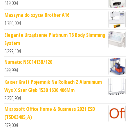
619,00
zł
Maszyna do szycia Brother A16
1 780,00
zł
Elegante Urządzenie Platinum T6 Body Slimming
System
6 299,10
zł
Numatic NSC1413B/120
699,99
zł
Kaiser Kraft Pojemnik Na Rolkach Z Aluminium
Wys X Szer Głęb 1530 1630 406Mm
2 250,90
zł
Microsoft Office Home & Business 2021 ESD
(T5D03485_A)
879,00
zł