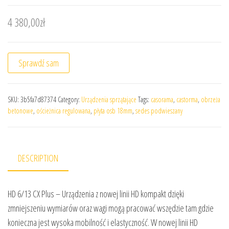
4 380,00
zł
Sprawdź sam
SKU:
3b5fa7d87374
Category:
Urządzenia sprzątające
Tags:
casorama
,
castorma
,
obrzeża
betonowe
,
ościeżnica regulowana
,
płyta osb 18mm
,
sedes podwieszany
DESCRIPTION
HD 6/13 CX Plus – Urządzenia z nowej linii HD kompakt dzięki
zmniejszeniu wymiarów oraz wagi mogą pracować wszędzie tam gdzie
konieczna jest wysoka mobilność i elastyczność. W nowej linii HD