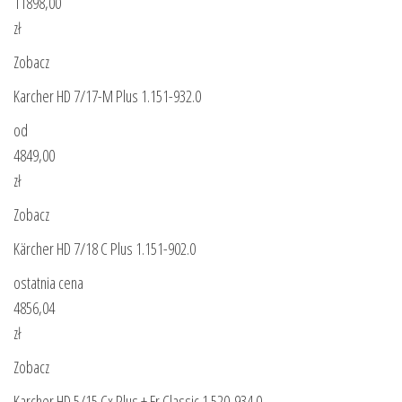
11898,00
zł
Zobacz
Karcher HD 7/17-M Plus 1.151-932.0
od
4849,00
zł
Zobacz
Kärcher HD 7/18 C Plus 1.151-902.0
ostatnia cena
4856,04
zł
Zobacz
Karcher HD 5/15 Cx Plus + Fr Classic 1.520-934.0