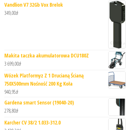
Vandlion V7 32Gb Vox Brelok
349,00
zł
Makita taczka akumulatorowa DCU180Z
3 699,00
zł
Wózek Platformyz Z 1 Drucianą Ścianą
750X500mm Nośność 200 Kg Koła
940,95
zł
Gardena smart Sensor (19040-20)
278,80
zł
Karcher CV 38/2 1.033-312.0