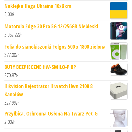
Naklejka flaga Ukraina 10x6 cm
5,00
zł
Motorola Edge 30 Pro 5G 12/256GB Niebieski
3 062,22
zł
Folia do sianokiszonki Folgos 500 x 1800 zielona
377,00
zł
BUTY BEZPIECZNE HW-SMILO-P BP
270,87
zł
Hikvision Rejestrator Hiwatch Hwn 2108 8
Kanałów
327,99
zł
Przyłbica, Ochronna Osłona Na Twarz Pet-G
2,00
zł