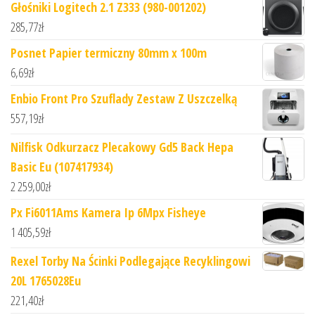
Głośniki Logitech 2.1 Z333 (980-001202)
285,77
zł
Posnet Papier termiczny 80mm x 100m
6,69
zł
Enbio Front Pro Szuflady Zestaw Z Uszczelką
557,19
zł
Nilfisk Odkurzacz Plecakowy Gd5 Back Hepa
Basic Eu (107417934)
2 259,00
zł
Px Fi6011Ams Kamera Ip 6Mpx Fisheye
1 405,59
zł
Rexel Torby Na Ścinki Podlegające Recyklingowi
20L 1765028Eu
221,40
zł