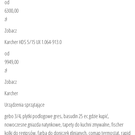
od
6300,00
zł
Zobacz
Karcher HDS 5/15 UX 1.064-913.0
od
9949,00
zł
Zobacz
Karcher
Urządzenia sprzątające
gebo 3/4, plytki podlogowe gres, basudin 25 ec gdzie kupić,
nowoczesne gniazda natynkowe, tapety do kuchni zmywalne, fischer
kolki do regipsów, farba do doniczek glinianych, comap termostat, rapid