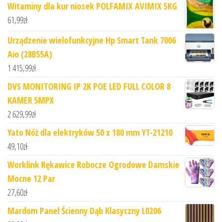
Witaminy dla kur niosek POLFAMIX AVIMIX 5KG
61,99
zł
Urządzenie wielofunkcyjne Hp Smart Tank 7006
Aio (28B55A)
1 415,99
zł
DVS MONITORING IP 2K POE LED FULL COLOR 8
KAMER 5MPX
2 629,99
zł
Yato Nóż dla elektryków 50 x 180 mm YT-21210
49,10
zł
Worklink Rękawice Robocze Ogrodowe Damskie
Mocne 12 Par
27,60
zł
Mardom Panel Ścienny Dąb Klasyczny L0206