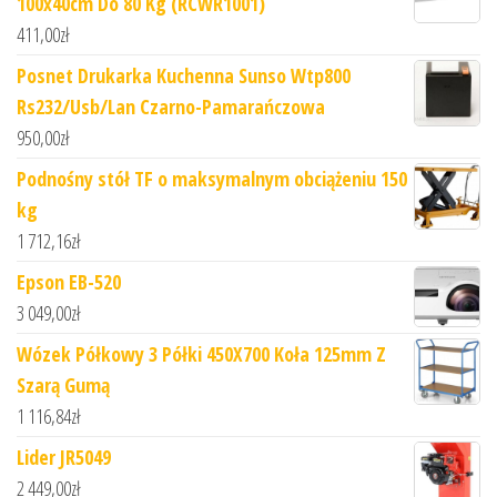
100x40cm Do 80 Kg (RCWR1001)
411,00
zł
Posnet Drukarka Kuchenna Sunso Wtp800
Rs232/Usb/Lan Czarno-Pamarańczowa
950,00
zł
Podnośny stół TF o maksymalnym obciążeniu 150
kg
1 712,16
zł
Epson EB-520
3 049,00
zł
Wózek Półkowy 3 Półki 450X700 Koła 125mm Z
Szarą Gumą
1 116,84
zł
Lider JR5049
2 449,00
zł