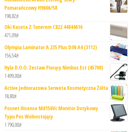
Pomarańczowy H9606/58
198,82
zł
Oki Kaseta Z Tonerem C822 44844616
471,09
zł
Olympia Laminator A 235 Plus DIN A4 (3112)
156,54
zł
Hyla D.O.O. Zestaw Piorący Nimbus Est (45700)
1 499,00
zł
Active Jednorazowa Serweta Kosmetyczna Żółta
18,80
zł
Posnet Hisense Md156Vc Monitor Dotykowy
Typu Pos Wolnostojący
1 790,00
zł