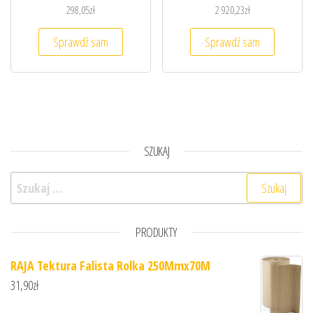
298,05
zł
2 920,23
zł
Sprawdź sam
Sprawdź sam
SZUKAJ
Szukaj:
PRODUKTY
RAJA Tektura Falista Rolka 250Mmx70M
31,90
zł