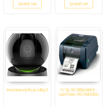
Sprawdź sam
Sprawdź sam
Imou Kamera Ip Rex Ipc A46Lp D
Tsc Ttp-345 300Dpi Multi-If –
Label Printer (99127A0030002)