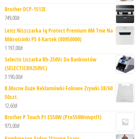
Brother DCP-1512E
749,00
zł
Leitz Niszczarka Iq Protect Premium 6M Tnie Na
Mikrościnki P5 6 Kartek (80950000)
1 197,00
zł
Selectic Liczarka Rh-250Vc Do Banknotów
(SELECTICRH250VC)
3 190,00
zł
B.Mocne Duże Reklamówki Foliowe Zrywki 38/60
50szt.
12,60
zł
Brother P Touch Pt E550W (Pte550Wnivptl1)
973,00
zł
Kombinezon Ardon 2Strong Szary-