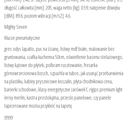
długość całkowita [mm]: 205; waga netto [kg]: 0.59; natężenie dźwięku
[dBA]: 89.6; poziom wibracji [m/s2]: 4.6.
Mighty Seven
Klucze pneumatyczne
gres odys lapatto, puc na ścianę, listwy mdf białe, malowanie bez
gruntowania, szafka kuchenna 50cm, oświetlenie basenu stelażowego,
listwy kątowe do płytek, polbram rusztowanie, frezarka
górnowrzecionowa bosch, szpachla w tubce, jak usunąć przebarwienia
na plastiku, kabiny prysznicowe koszalin, płyta chodnikowa cena,
barierki schodowe, klasy energetyczne żarówek f, rigips premium light
leroy merlin, kastra prostokątna, przeslo panelowe, czy panele
tapicerowane można przykleić na tapetę
yyyyy