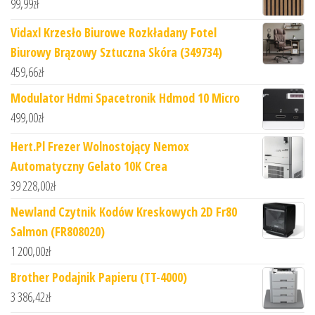
99,99
zł
Vidaxl Krzesło Biurowe Rozkładany Fotel
Biurowy Brązowy Sztuczna Skóra (349734)
459,66
zł
Modulator Hdmi Spacetronik Hdmod 10 Micro
499,00
zł
Hert.Pl Frezer Wolnostojący Nemox
Automatyczny Gelato 10K Crea
39 228,00
zł
Newland Czytnik Kodów Kreskowych 2D Fr80
Salmon (FR808020)
1 200,00
zł
Brother Podajnik Papieru (TT-4000)
3 386,42
zł