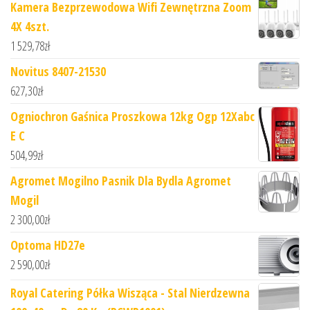
Kamera Bezprzewodowa Wifi Zewnętrzna Zoom
4X 4szt.
1 529,78
zł
Novitus 8407-21530
627,30
zł
Ogniochron Gaśnica Proszkowa 12kg Ogp 12Xabc
E C
504,99
zł
Agromet Mogilno Pasnik Dla Bydla Agromet
Mogil
2 300,00
zł
Optoma HD27e
2 590,00
zł
Royal Catering Półka Wisząca - Stal Nierdzewna