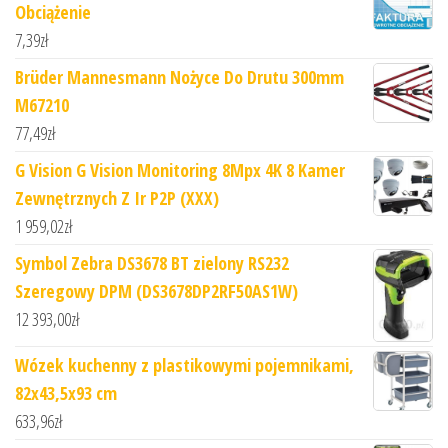
Obciążenie
7,39
zł
Brüder Mannesmann Nożyce Do Drutu 300mm
M67210
77,49
zł
G Vision G Vision Monitoring 8Mpx 4K 8 Kamer
Zewnętrznych Z Ir P2P (XXX)
1 959,02
zł
Symbol Zebra DS3678 BT zielony RS232
Szeregowy DPM (DS3678DP2RF50AS1W)
12 393,00
zł
Wózek kuchenny z plastikowymi pojemnikami,
82x43,5x93 cm
633,96
zł