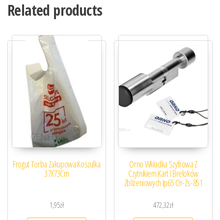
Related products
Frogut Torba Zakupowa Koszulka
Orno Wkładka Szyfrowa Z
37X73Cm
Czytnikiem Kart I Breloków
Zbliżeniowych Ip65 Or-Zs-851
1,95
zł
472,32
zł