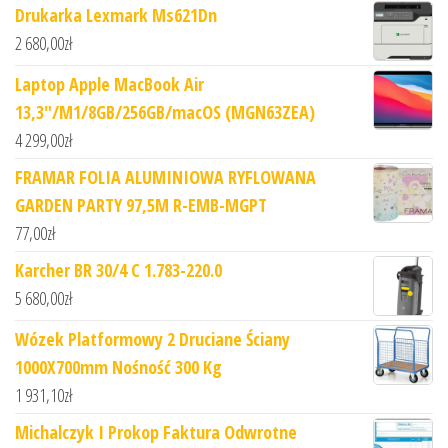
Drukarka Lexmark Ms621Dn
2 680,00
zł
Laptop Apple MacBook Air
13,3"/M1/8GB/256GB/macOS (MGN63ZEA)
4 299,00
zł
FRAMAR FOLIA ALUMINIOWA RYFLOWANA
GARDEN PARTY 97,5M R-EMB-MGPT
77,00
zł
Karcher BR 30/4 C 1.783-220.0
5 680,00
zł
Wózek Platformowy 2 Druciane Ściany
1000X700mm Nośność 300 Kg
1 931,10
zł
Michalczyk I Prokop Faktura Odwrotne