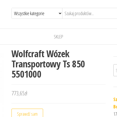
SKLEP
Wolfcraft Wózek
Transportowy Ts 850
Sz
5501000
773,65
zł
S
B
Sprawdź sam
17