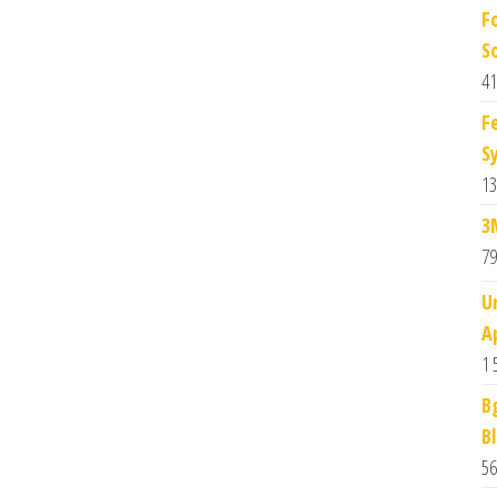
F
S
41
F
S
13
3
79
U
A
1 
B
B
56