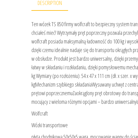
DESCRIPTION
Ten wózek TS 850 firmy wolfcraft to bezpieczny system tra
chciałeś mieć! Wytrzymały pręt poprzeczny pozwala przechy
wolfcraft posiada maksymalną ładowność do 100 kg i wyso
dzięki czemu idealnie nadaje się do transportu okrągłych p
w obsłudze. Produkt jest bardzo uniwersalny, dzięki prz
łatwy w składaniu i rozkładaniu, dzięki pomysłowemu me
kg Wymiary (po rozłożeniu): 54 x 47 x 111 cm (dł. x szer. x wy
kgMechanizm szybkiego składaniaWysuwany uchwyt z centra
prętowi poprzecznemuZaokrąglony pręt obrotowy do trans
mocujący z wieloma różnymi opcjami – bardzo uniwersalnyŁ
Wolfcraft
Wózki transportowe
płyta chodnikowa 50x50x5 waga, mocowanie wanny do ściany