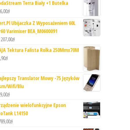
odaStream Terra Biały +1 Butelka
6,00
zł
ert.Pl Ubijaczka Z Wyposażeniem 60L
r60 Varimixer BEA_M0600091
 207,00
zł
AJA Tektura Falista Rolka 250Mmx70M
,90
zł
ajlepszy Translator Mowy -75 Języków
sm/Wifi/Blu
9,00
zł
rządzenie wielofunkcyjne Epson
coTank L14150
789,00
zł