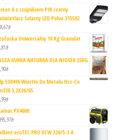
treet-6 z czujnikiem PIR czarny
aświetlacz Solarny LED Polux 315502
8,67
zł
zofoska Uniwersalny 10 Kg Granulat
,81
zł
ASZA KURKA NATURKA DLA NIOSEK 25KG
,90
zł
dp 530496 Wiertło Do Metalu Hss-Co
in338 3,2X36/65
,99
zł
ramac PX4000
995,97
zł
aillant ecoTEC PRO VCW 226/5-3 A