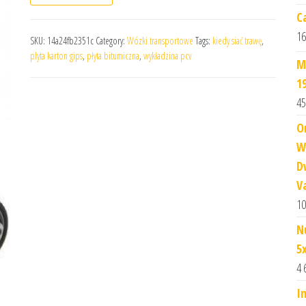
Ca
16
SKU:
14a24fb2351c
Category:
Wózki transportowe
Tags:
kiedy siać trawę
,
plyta karton gips
,
płyta bitumiczna
,
wykładzina pcv
M
1
45
O
W
D
V
10
N
5
4 
I