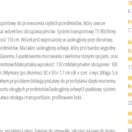
7
6 
P
nsportowy do przewożenia ciężkich przedmiotów, który zawsze
1 
lać wózek bez obciążania pleców. System transportowy TS 850 firmy
kość 110 cm. Wózek jest wyposażony w zaokrąglony pręt obrotowy,
N
rzedmiotów. Ma także zaokrąglony uchwyt, który jest bardzo wygodny
A
emyślanemu 3-punktowemu mocowaniu z wieloma różnymi opcjami, oraz
N
chanizmowi.Maksymalna wysokość: 110 cmMaksymalne obciążenie: 100
1 
s.)Wymiary (po złożeniu): 82 x 50 x 7,7 cm (dł. x szer. x wys.)Waga: 5,6
M
lnym przyciskiem blokującymŁatwy do przechylania dzięki mocnemu
B
portu okrągłych przedmiotówZaokrąglony uchwyt3-punktowy system
W
atwa obsługa i transportDuże, profilowane koła…
22
W
Śl
66
, moskitiera okno, baterie do umywalki, jaki piec gazowy do domu