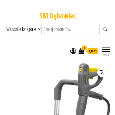
SM Dębowiec
0
0,00zł
Menu