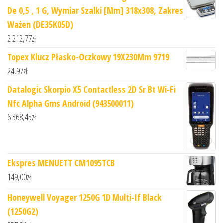
De 0,5 , 1 G, Wymiar Szalki [Mm] 318x308, Zakres
Ważen (DE35K05D)
2 212,77
zł
Topex Klucz Płasko-Oczkowy 19X230Mm 9719
24,97
zł
Datalogic Skorpio X5 Contactless 2D Sr Bt Wi-Fi
Nfc Alpha Gms Android (943500011)
6 368,45
zł
Ekspres MENUETT CM1095TCB
149,00
zł
Honeywell Voyager 1250G 1D Multi-If Black
(1250G2)