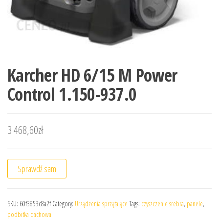
Karcher HD 6/15 M Power
Control 1.150-937.0
3 468,60
zł
Sprawdź sam
SKU:
60f3853c8a2f
Category:
Urządzenia sprzątające
Tags:
czyszczenie srebra
,
panele
,
podbitka dachowa