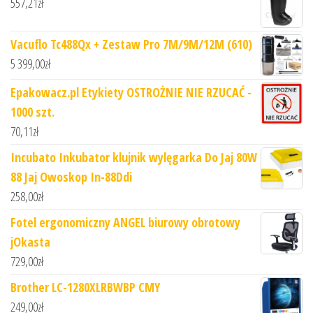
557,21
zł
Vacuflo Tc488Qx + Zestaw Pro 7M/9M/12M (610)
5 399,00
zł
Epakowacz.pl Etykiety OSTROŻNIE NIE RZUCAĆ -
1000 szt.
70,11
zł
Incubato Inkubator klujnik wylęgarka Do Jaj 80W
88 Jaj Owoskop In-88Ddi
258,00
zł
Fotel ergonomiczny ANGEL biurowy obrotowy
jOkasta
729,00
zł
Brother LC-1280XLRBWBP CMY
249,00
zł