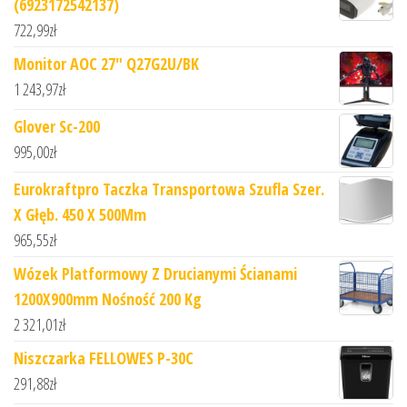
(6923172542137)
722,99
zł
Monitor AOC 27" Q27G2U/BK
1 243,97
zł
Glover Sc-200
995,00
zł
Eurokraftpro Taczka Transportowa Szufla Szer.
X Głęb. 450 X 500Mm
965,55
zł
Wózek Platformowy Z Drucianymi Ścianami
1200X900mm Nośność 200 Kg
2 321,01
zł
Niszczarka FELLOWES P-30C
291,88
zł