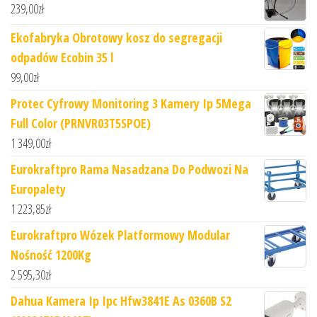
239,00
zł
Ekofabryka Obrotowy kosz do segregacji
odpadów Ecobin 35 l
99,00
zł
Protec Cyfrowy Monitoring 3 Kamery Ip 5Mega
Full Color (PRNVR03T5SPOE)
1 349,00
zł
Eurokraftpro Rama Nasadzana Do Podwozi Na
Europalety
1 223,85
zł
Eurokraftpro Wózek Platformowy Modular
Nośność 1200Kg
2 595,30
zł
Dahua Kamera Ip Ipc Hfw3841E As 0360B S2