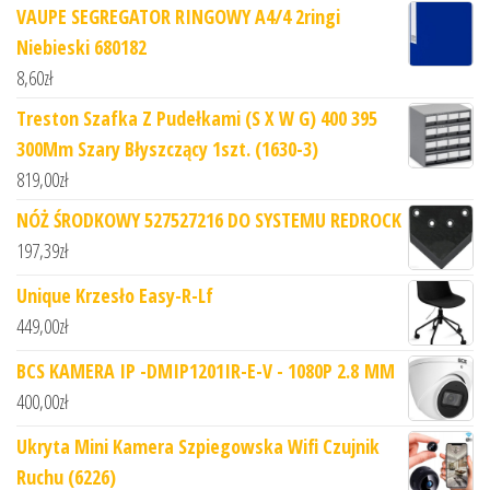
VAUPE SEGREGATOR RINGOWY A4/4 2ringi
Niebieski 680182
8,60
zł
Treston Szafka Z Pudełkami (S X W G) 400 395
300Mm Szary Błyszczący 1szt. (1630-3)
819,00
zł
NÓŻ ŚRODKOWY 527527216 DO SYSTEMU REDROCK
197,39
zł
Unique Krzesło Easy-R-Lf
449,00
zł
BCS KAMERA IP -DMIP1201IR-E-V - 1080P 2.8 MM
400,00
zł
Ukryta Mini Kamera Szpiegowska Wifi Czujnik
Ruchu (6226)