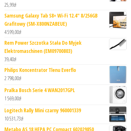
25,99
zł
Samsung Galaxy Tab S8+ Wi-Fi 12.4" 8/256GB
Grafitowy (SM-X800NZABEUE)
4 599,00
zł
Rem Power Szczotka Stała Do Myjek
Elektromaschinen (EM09700803)
39,40
zł
Philips Koncentrator Tlenu Everflo
2 798,00
zł
Pralka Bosch Serie 4 WAN2017GPL
1 569,00
zł
Logitech Rally Mini czarny 960001339
10 531,73
zł
Metabo AS 18 HEPA PC Compact 602029850