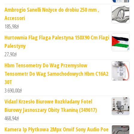
Ambrogio Sanelli Nożyce do drobiu 250 mm ,
Accessori
185,98
zł
Hurtownia Flag Flaga Palestyna 150X90 Cm Flagi
Palestyny
27,90
zł
Hbm Tensometry Do Wag Przemysłow
Tensometr Do Wag Samochodowych Hbm C16A2
30T
3 690,00
zł
Vidaxl Krzesło Biurowe Rozkładany Fotel
Biurowy Jasnoszary Obity Tkaniną (349617)
468,94
zł
Kamera Ip Płytkowa 2Mpx Onvif Sony Audio Poe