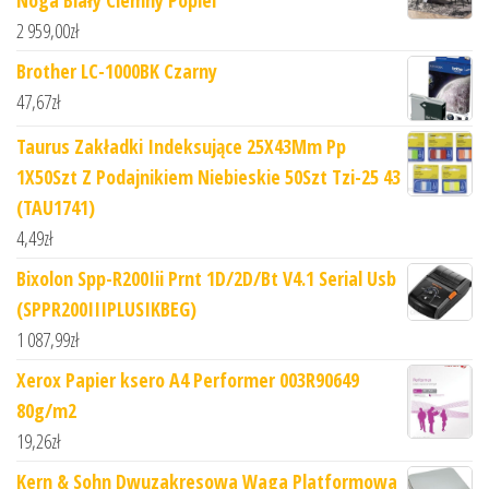
Noga Biały Ciemny Popiel
2 959,00
zł
Brother LC-1000BK Czarny
47,67
zł
Taurus Zakładki Indeksujące 25X43Mm Pp
1X50Szt Z Podajnikiem Niebieskie 50Szt Tzi-25 43
(TAU1741)
4,49
zł
Bixolon Spp-R200Iii Prnt 1D/2D/Bt V4.1 Serial Usb
(SPPR200IIIPLUSIKBEG)
1 087,99
zł
Xerox Papier ksero A4 Performer 003R90649
80g/m2
19,26
zł
Kern & Sohn Dwuzakresowa Waga Platformowa