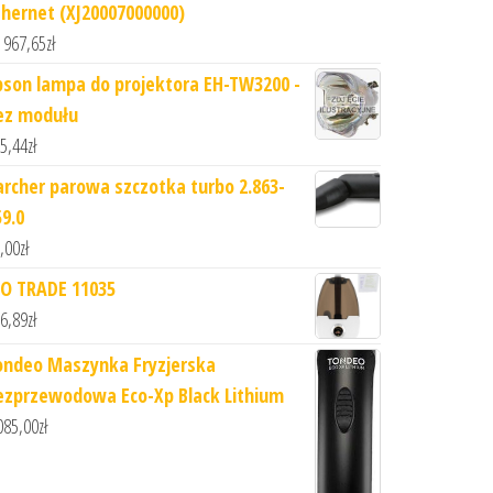
thernet (XJ20007000000)
 967,65
zł
pson lampa do projektora EH-TW3200 -
ez modułu
5,44
zł
archer parowa szczotka turbo 2.863-
59.0
,00
zł
SO TRADE 11035
6,89
zł
ondeo Maszynka Fryzjerska
ezprzewodowa Eco-Xp Black Lithium
085,00
zł