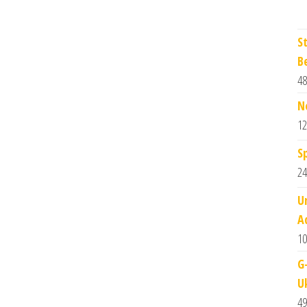
S
B
48
N
12
S
24
U
A
10
G
U
49