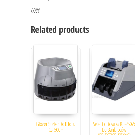
yyyyy
Related products
Glover Sorter Do Bilonu
Selectic Liczarka Rh-250V
Cs-500 +
Do Banknotów