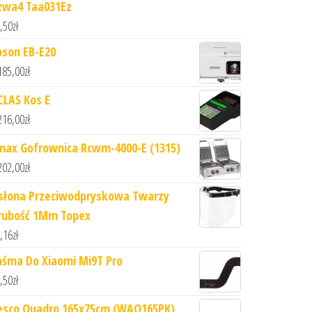
zwa4 Taa031Ez
,50
zł
pson EB-E20
185,00
zł
CLAS Kos E
216,00
zł
max Gofrownica Rcwm-4000-E (1315)
202,00
zł
słona Przeciwodpryskowa Twarzy
rubość 1Mm Topex
,16
zł
aśma Do Xiaomi Mi9T Pro
,50
zł
esco Quadro 165x75cm (WAQ165PK)