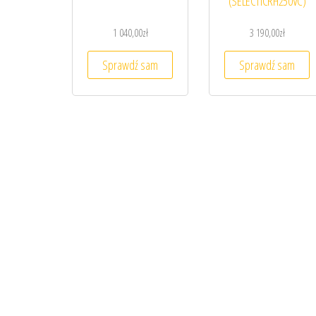
(SELECTICRH250VC)
1 040,00
zł
3 190,00
zł
Sprawdź sam
Sprawdź sam