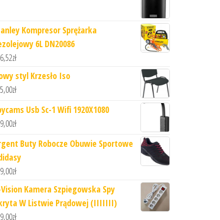
tanley Kompresor Sprężarka
ezolejowy 6L DN20086
6,52
zł
owy styl Krzesło Iso
5,00
zł
pycams Usb Sc-1 Wifi 1920X1080
9,00
zł
rgent Buty Robocze Obuwie Sportowe
didasy
9,00
zł
-Vision Kamera Szpiegowska Spy
kryta W Listwie Prądowej (IIIIIII)
9,00
zł