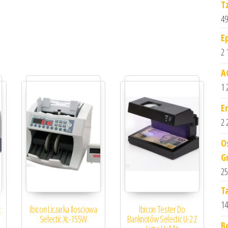
T
49
E
2 
A
1 
E
2 
O
G
25
T
14
c
Ibicon Liczarka Ilosciowa
Ibicon Tester Do
Selectic Xc-155W
Banknotów Selectic U-2 Z
B