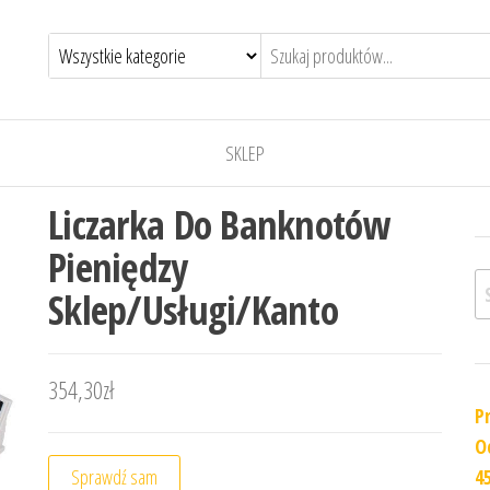
SKLEP
Liczarka Do Banknotów
Pieniędzy
Sz
Sklep/Usługi/Kanto
354,30
zł
P
O
Sprawdź sam
4