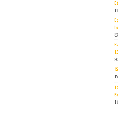
E
11
E
b
83
K
1
80
I
15
T
B
1 