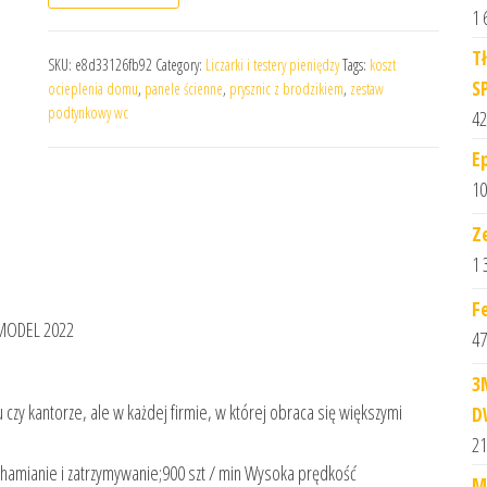
1 
T
SKU:
e8d33126fb92
Category:
Liczarki i testery pieniędzy
Tags:
koszt
S
ocieplenia domu
,
panele ścienne
,
prysznic z brodzikiem
,
zestaw
podtynkowy wc
42
E
10
Z
1 
F
MODEL 2022
47
3
 czy kantorze, ale w każdej firmie, w której obraca się większymi
D
21
chamianie i zatrzymywanie;900 szt / min Wysoka prędkość
M