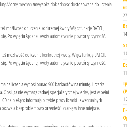
 waluty,Mocny mechanizmwysoka dokladnosc!dostosowana do liczenia
6
27
B
 też możliwość odliczenia konkretnej kwoty.Włącz funkcję BATCH,
14
a się. Po wyjęciu żądanej kwoty automatycznie powtórzy czynność.
S
1 
 też możliwość odliczenia konkretnej kwoty. Włącz funkcję BATCH,
a się. Po wyjęciu żądanej kwoty automatycznie powtórzy czynność.
E
11
I
inimalna liczenia wynosi ponad 900 banknotów na minutę. Liczarka
(
. Obsługa nie wymaga żadnej specjalistycznej wiedzy, jest w pełni
1 
LCD na bieżąco informują o trybie pracy liczarki i ewentualnych
 pozwala bezproblemowo przenieść liczarkę w inne miejsce.
F
O
11
ów sklejone, przerwane, podwójne, za cienkie, za grubetryb liczenia