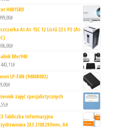
cer H6815BD
999,00
zł
iszczarka At At-15C 12 Listů 22 L P3 (At-
5C)
106,00
zł
ealink Mvc940
 443,11
zł
anon LP-E6N (9486B002)
9,00
zł
ziennik zajęć specjalistycznych
,55
zł
X3 Tabliczka Informacyjna
rzydrzwiowa 2X3 210X297mm, A4