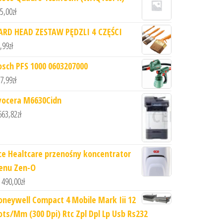
5,00
zł
ARD HEAD ZESTAW PĘDZLI 4 CZĘŚCI
,99
zł
osch PFS 1000 0603207000
7,99
zł
yocera M6630Cidn
663,82
zł
ce Healtcare przenośny koncentrator
lenu Zen-O
 490,00
zł
oneywell Compact 4 Mobile Mark Iii 12
ots/Mm (300 Dpi) Rtc Zpl Dpl Lp Usb Rs232