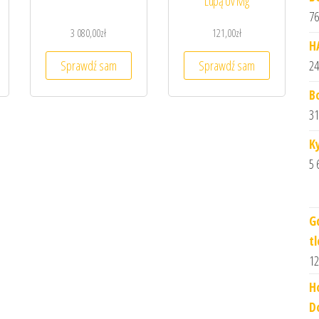
Lupą Uv Mg
76
3 080,00
zł
121,00
zł
H
Sprawdź sam
Sprawdź sam
24
B
31
K
5 
G
t
12
H
D