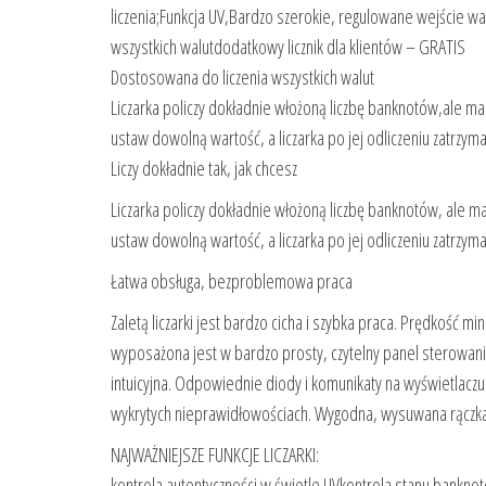
liczenia;Funkcja UV,Bardzo szerokie, regulowane wejście
wszystkich walutdodatkowy licznik dla klientów – GRATIS
Dostosowana do liczenia wszystkich walut
Liczarka policzy dokładnie włożoną liczbę banknotów,ale ma
ustaw dowolną wartość, a liczarka po jej odliczeniu zatrzym
Liczy dokładnie tak, jak chcesz
Liczarka policzy dokładnie włożoną liczbę banknotów, ale ma
ustaw dowolną wartość, a liczarka po jej odliczeniu zatrzym
Łatwa obsługa, bezproblemowa praca
Zaletą liczarki jest bardzo cicha i szybka praca. Prędkość m
wyposażona jest w bardzo prosty, czytelny panel sterowania
intuicyjna. Odpowiednie diody i komunikaty na wyświetlaczu 
wykrytych nieprawidłowościach. Wygodna, wysuwana rączka
NAJWAŻNIEJSZE FUNKCJE LICZARKI:
kontrola autentyczności w świetle UVkontrola stanu banknot