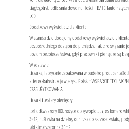
ciągłegotryb odliczania dowolnej ilości – BATCHautomatyczn
LCD
Dodatkowy wyświetlacz dla klienta
W standardzie dodajemy dodatkowy wyświetlacz dla klienta. B
bezpośredniego dostępu do pieniędzy. Takie rozwiązanie j
poziom bezpieczeństwa, gdyż pracownik i pieniądze są bez
W zestawie:
Liczarka, fabrycznie zapakowana w pudełko producentaDod
sciereczkaInstrukcja w jezyku PolskimWSPARCIE TECHNI
CZAS UŻYTKOWANIA
Liczarki i testery pieniędzy
torf odkwaszony 80l, nożyce do zywoplotu, gres lomero whi
3×12, huśtawka na działkę, doniczka do skrzydłokwiatu, podg
jaki klimatyzator na 30m2