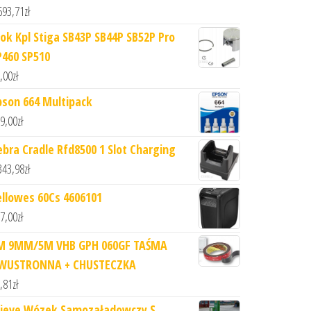
693,71
zł
łok Kpl Stiga SB43P SB44P SB52P Pro
P460 SP510
,00
zł
pson 664 Multipack
9,00
zł
ebra Cradle Rfd8500 1 Slot Charging
343,98
zł
ellowes 60Cs 4606101
7,00
zł
M 9MM/5M VHB GPH 060GF TAŚMA
WUSTRONNA + CHUSTECZKA
,81
zł
ieve Wózek Samozaładowczy S