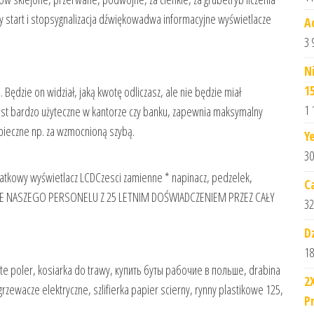
y start i stopsygnalizacja dźwiękowadwa informacyjne wyświetlacze
A
3 
N
1
ędzie on widział, jaką kwotę odliczasz, ale nie będzie miał
1 
est bardzo użyteczne w kantorze czy banku, zapewnia maksymalny
pieczne np. za wzmocnioną szybą.
Y
30
atkowy wyświetlacz LCDCzesci zamienne * napinacz, pedzelek,
C
CZNE NASZEGO PERSONELU Z 25 LETNIM DOŚWIADCZENIEM PRZEZ CAŁY
32
D
18
te poler, kosiarka do trawy, купить буты рабочие в польше, drabina
2
rzewacze elektryczne, szlifierka papier scierny, rynny plastikowe 125,
P