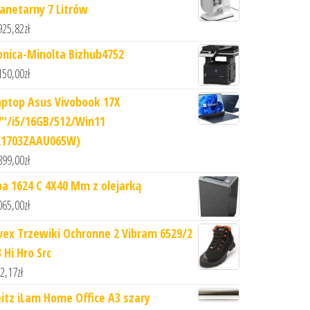
lanetarny 7 Litrów
925,82
zł
onica-Minolta Bizhub4752
150,00
zł
aptop Asus Vivobook 17X
7"/i5/16GB/512/Win11
K1703ZAAU065W)
899,00
zł
ba 1624 C 4X40 Mm z olejarką
065,00
zł
vex Trzewiki Ochronne 2 Vibram 6529/2
 Hi Hro Src
2,17
zł
eitz iLam Home Office A3 szary