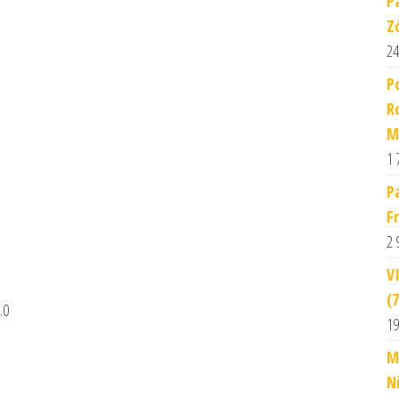
P
Z
24
P
R
M
1 
P
F
2 
V
(
.0
19
M
N