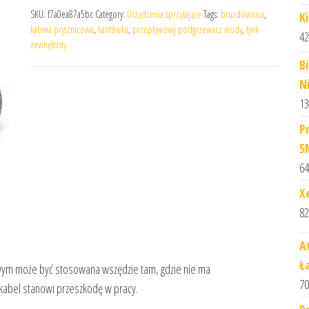
SKU:
f7a0ea87a5bc
Category:
Urządzenia sprzątające
Tags:
bruzdownica
,
K
kabina prysznicowa
,
kantówka
,
przepływowy podgrzewacz wody
,
tynk
42
zewnętrzny
B
N
13
P
5
64
X
82
A
Ł
nowym może być stosowana wszędzie tam, gdzie nie ma
70
kabel stanowi przeszkodę w pracy.