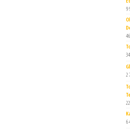
E
9 
O
D
46
T
34
G
2 
T
T
22
K
6 