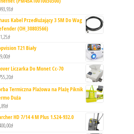
thernet (PM45A10010030300)
993,93
zł
haus Kabel Przedłużający 3 5M Do Wag
efender (OH_30803566)
1,25
zł
opvision T21 Biały
9,00
zł
lover Liczarka Do Monet Cc-70
755,20
zł
orba Termiczna Plażowa na Plażę Piknik
ermo Duża
,89
zł
archer HD 7/14 4 M Plus 1.524-932.0
400,00
zł