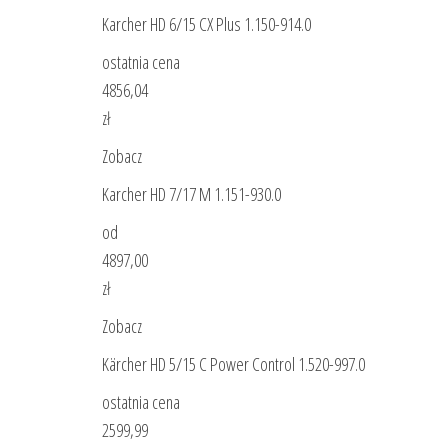
Karcher HD 6/15 CX Plus 1.150-914.0
ostatnia cena
4856,04
zł
Zobacz
Karcher HD 7/17 M 1.151-930.0
od
4897,00
zł
Zobacz
Kärcher HD 5/15 C Power Control 1.520-997.0
ostatnia cena
2599,99