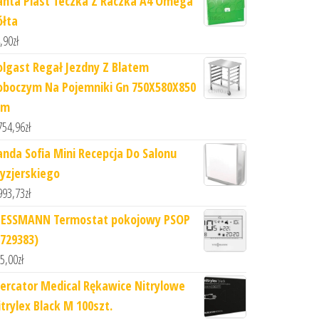
anta Plast Teczka Z Raczka A4 Omega
ółta
,90
zł
olgast Regał Jezdny Z Blatem
oboczym Na Pojemniki Gn 750X580X850
m
754,96
zł
anda Sofia Mini Recepcja Do Salonu
ryzjerskiego
993,73
zł
IESSMANN Termostat pokojowy PSOP
7729383)
5,00
zł
ercator Medical Rękawice Nitrylowe
itrylex Black M 100szt.