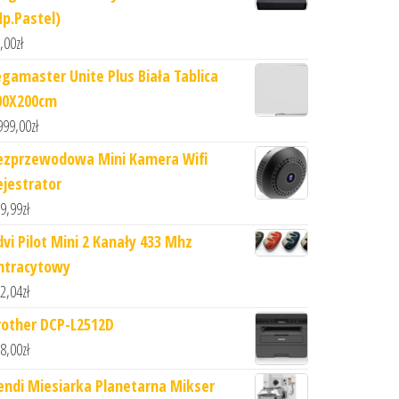
Np.Pastel)
,00
zł
egamaster Unite Plus Biała Tablica
00X200cm
999,00
zł
ezprzewodowa Mini Kamera Wifi
ejestrator
9,99
zł
dvi Pilot Mini 2 Kanały 433 Mhz
ntracytowy
2,04
zł
rother DCP-L2512D
8,00
zł
endi Miesiarka Planetarna Mikser