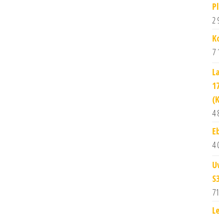
P
2 
K
7 
L
1
(
4 
E
4 
U
S3
71
L