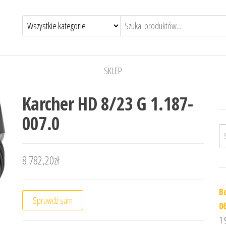
SKLEP
Karcher HD 8/23 G 1.187-
007.0
Sz
8 782,20
zł
B
Sprawdź sam
0
1 