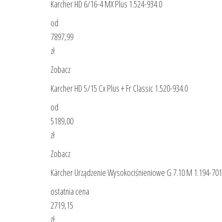
Karcher HD 6/16-4 MX Plus 1.524-934.0
od
7897,99
zł
Zobacz
Karcher HD 5/15 Cx Plus + Fr Classic 1.520-934.0
od
5189,00
zł
Zobacz
Kärcher Urządzenie Wysokociśnieniowe G 7.10 M 1.194-701
ostatnia cena
2719,15
zł