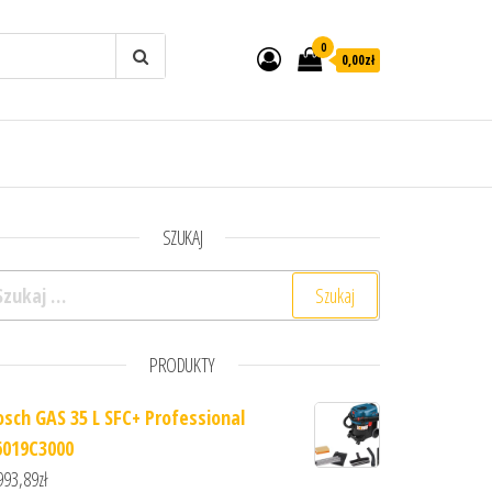
0
0,00zł
SZUKAJ
ukaj:
PRODUKTY
osch GAS 35 L SFC+ Professional
6019C3000
993,89
zł