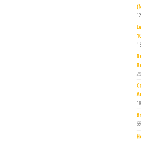
(
12
L
1
1 
B
R
29
C
A
18
B
69
H