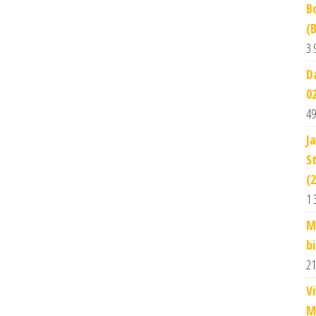
B
(
3 
D
0
49
J
S
(
1 
M
b
21
V
M