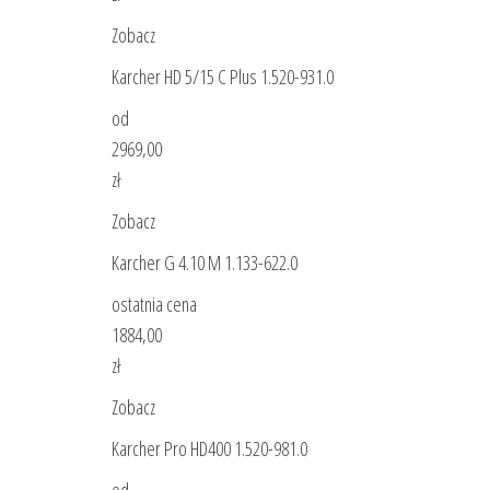
Zobacz
Karcher HD 5/15 C Plus 1.520-931.0
od
2969,00
zł
Zobacz
Karcher G 4.10 M 1.133-622.0
ostatnia cena
1884,00
zł
Zobacz
Karcher Pro HD400 1.520-981.0
od