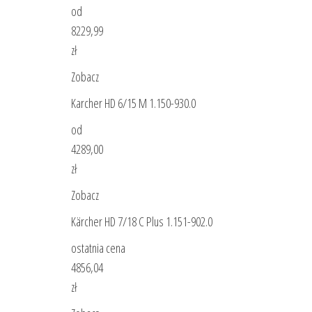
od
8229,99
zł
Zobacz
Karcher HD 6/15 M 1.150-930.0
od
4289,00
zł
Zobacz
Kärcher HD 7/18 C Plus 1.151-902.0
ostatnia cena
4856,04
zł