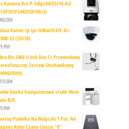
cs Kamera Bcs-P-Sdip24425Sr10-Ai2
BCSPSDIP24425SR10AI2)
960,00
zł
ahua Kamer Ip Ipc-Hdbw3541E-As-
280B-S2 (35516)
9,99
zł
abra Biz 2400 Ii Usb Duo Cc Przewodowy
tereofoniczny Zestaw Słuchawkowy
2499829309)
359,00
zł
eble biurko komputerowe stolik 96cm
iałe N35
9,99
zł
ivatop Pudełko Na Nożyczki 1 Poz. Na
agnes Kolor Czany Classic "6"