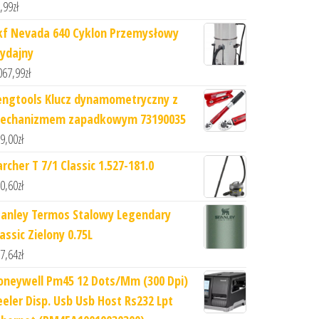
,99
zł
kf Nevada 640 Cyklon Przemysłowy
ydajny
067,99
zł
engtools Klucz dynamometryczny z
echanizmem zapadkowym 73190035
9,00
zł
rcher T 7/1 Classic 1.527-181.0
0,60
zł
tanley Termos Stalowy Legendary
assic Zielony 0.75L
7,64
zł
oneywell Pm45 12 Dots/Mm (300 Dpi)
eeler Disp. Usb Usb Host Rs232 Lpt