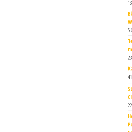
13
B
W
5 
T
m
23
Ka
41
S
Cl
22
H
P