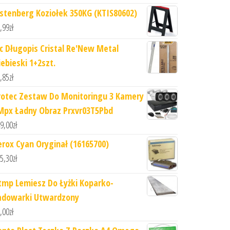
istenberg Koziołek 350KG (KTIS80602)
,99
zł
ic Długopis Cristal Re'New Metal
iebieski 1+2szt.
,85
zł
rotec Zestaw Do Monitoringu 3 Kamery
Mpx Ładny Obraz Prxvr03T5Pbd
9,00
zł
erox Cyan Oryginał (16165700)
5,30
zł
tmp Lemiesz Do Łyżki Koparko-
adowarki Utwardzony
,00
zł