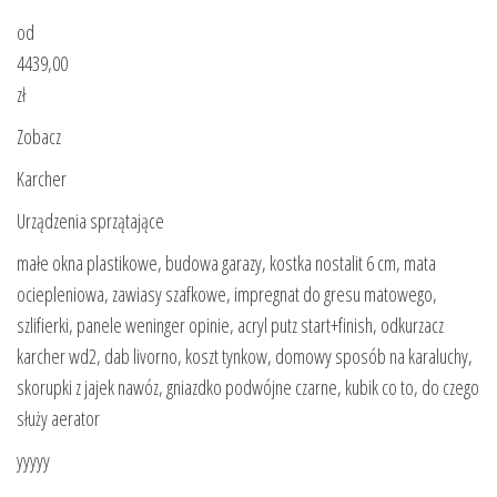
od
4439,00
zł
Zobacz
Karcher
Urządzenia sprzątające
małe okna plastikowe, budowa garazy, kostka nostalit 6 cm, mata
ociepleniowa, zawiasy szafkowe, impregnat do gresu matowego,
szlifierki, panele weninger opinie, acryl putz start+finish, odkurzacz
karcher wd2, dab livorno, koszt tynkow, domowy sposób na karaluchy,
skorupki z jajek nawóz, gniazdko podwójne czarne, kubik co to, do czego
służy aerator
yyyyy