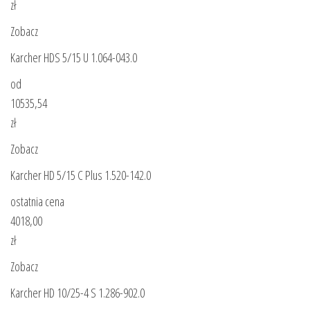
zł
Zobacz
Karcher HDS 5/15 U 1.064-043.0
od
10535,54
zł
Zobacz
Karcher HD 5/15 C Plus 1.520-142.0
ostatnia cena
4018,00
zł
Zobacz
Karcher HD 10/25-4 S 1.286-902.0