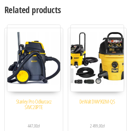
Related products
Stanley Pro Odkurzacz
DeWalt DWV902M-QS
SXVC20PTE
447,00
zł
2 499,00
zł