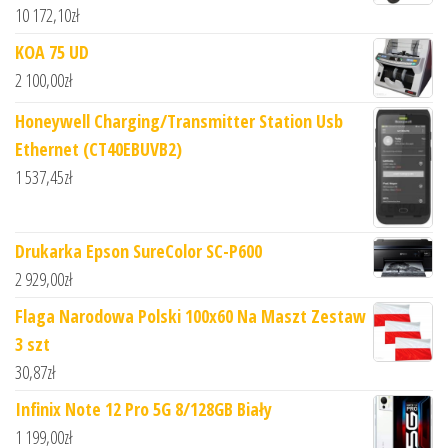
10 172,10
zł
KOA 75 UD
2 100,00
zł
Honeywell Charging/Transmitter Station Usb
Ethernet (CT40EBUVB2)
1 537,45
zł
Drukarka Epson SureColor SC-P600
2 929,00
zł
Flaga Narodowa Polski 100x60 Na Maszt Zestaw
3 szt
30,87
zł
Infinix Note 12 Pro 5G 8/128GB Biały
1 199,00
zł