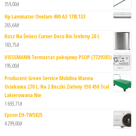
359,00
zł
Hp Laminator Onelam 400 A3 178L133
265,64
zł
Kosz Na Śmieci Curver Deco Bin Srebrny 20 L
183,75
zł
VIESSMANN Termostat pokojowy PSOP (7729383)
195,00
zł
Producent Green Service Mobilna Wanna
Ociekowa 270 L. Na 2 Beczki Zielony 150 450 Stal
Lakierowana Nie
1 693,71
zł
Epson EH-TW5825
4 299,00
zł