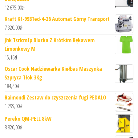
12 675,00
zł
Kraft Kf-998Ted-4-26 Automat Górny Transport
7 320,00
zł
Jhk Tsrlcmfp Bluzka Z Krótkim Rękawem
Limonkowy M
15,16
zł
Oscar Cook Nadziewarka Kiełbas Maszynka
Szpryca Tłok 3Kg
184,40
zł
Raimondi Zestaw do czyszczenia fugi PEDALO
1 299,00
zł
Pereko QM-PELL 8kW
8 820,00
zł