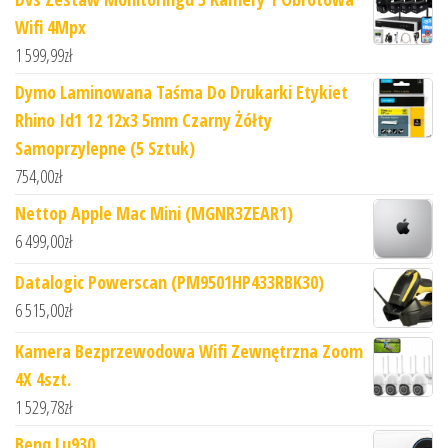
Wifi 4Mpx
1 599,99
zł
Dymo Laminowana Taśma Do Drukarki Etykiet
Rhino Id1 12 12x3 5mm Czarny Żółty
Samoprzylepne (5 Sztuk)
754,00
zł
Nettop Apple Mac Mini (MGNR3ZEAR1)
6 499,00
zł
Datalogic Powerscan (PM9501HP433RBK30)
6 515,00
zł
Kamera Bezprzewodowa Wifi Zewnętrzna Zoom
4X 4szt.
1 529,78
zł
Benq Lu930