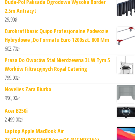
Duda-Pol Palisada Ogrodowa Wysoka Border
2.5m Antracyt
29,90
zł
Eurokraftbasic Quipo Profesjonalne Podwozie
Hybrydowe ,Do Formatu Euro 1200szt. 800 Mm
602,70
zł
Prasa Do Owoców Stal Nierdzewna 3L W Tym 5
Worków Filtracyjnych Royal Catering
799,00
zł
Novelies Zara Biurko
990,00
zł
Acer B250i
2 499,00
zł
Laptop Apple MacBook Air
13,3"/M1/8GB/256GB/macOS (MGND3ZEA)