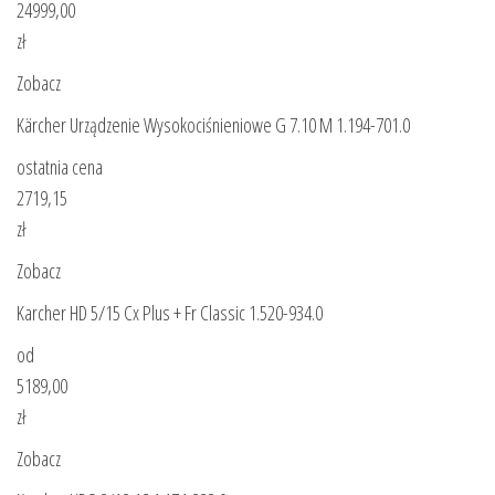
24999,00
zł
Zobacz
Kärcher Urządzenie Wysokociśnieniowe G 7.10 M 1.194-701.0
ostatnia cena
2719,15
zł
Zobacz
Karcher HD 5/15 Cx Plus + Fr Classic 1.520-934.0
od
5189,00
zł
Zobacz