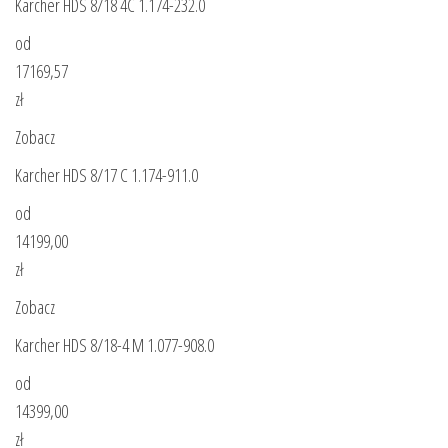
Karcher HDS 8/18 4C 1.174-232.0
od
17169,57
zł
Zobacz
Karcher HDS 8/17 C 1.174-911.0
od
14199,00
zł
Zobacz
Karcher HDS 8/18-4 M 1.077-908.0
od
14399,00
zł