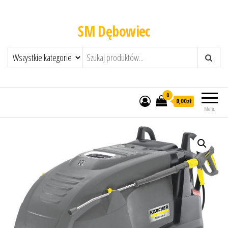
SM Dębowiec
0
0,00zł
Menu