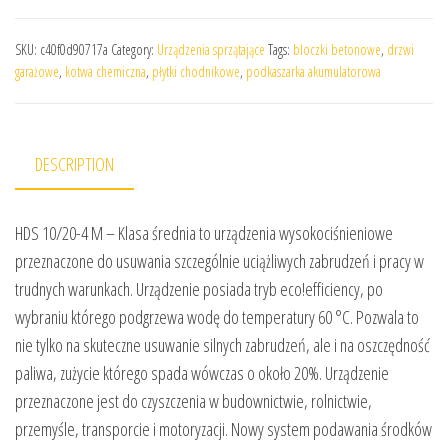
SKU:
c40f0d90717a
Category:
Urządzenia sprzątające
Tags:
bloczki betonowe
,
drzwi
garażowe
,
kotwa chemiczna
,
płytki chodnikowe
,
podkaszarka akumulatorowa
DESCRIPTION
HDS 10/20-4 M – Klasa średnia to urządzenia wysokociśnieniowe
przeznaczone do usuwania szczególnie uciążliwych zabrudzeń i pracy w
trudnych warunkach. Urządzenie posiada tryb eco!efficiency, po
wybraniu którego podgrzewa wodę do temperatury 60 °C. Pozwala to
nie tylko na skuteczne usuwanie silnych zabrudzeń, ale i na oszczędność
paliwa, zużycie którego spada wówczas o około 20%. Urządzenie
przeznaczone jest do czyszczenia w budownictwie, rolnictwie,
przemyśle, transporcie i motoryzacji. Nowy system podawania środków