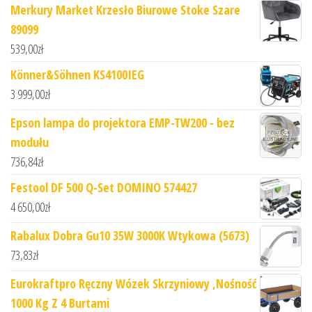
Merkury Market Krzesło Biurowe Stoke Szare
89099
539,00
zł
Könner&Söhnen KS4100IEG
3 999,00
zł
Epson lampa do projektora EMP-TW200 - bez
modułu
736,84
zł
Festool DF 500 Q-Set DOMINO 574427
4 650,00
zł
Rabalux Dobra Gu10 35W 3000K Wtykowa (5673)
73,83
zł
Eurokraftpro Ręczny Wózek Skrzyniowy ,Nośność
1000 Kg Z 4 Burtami