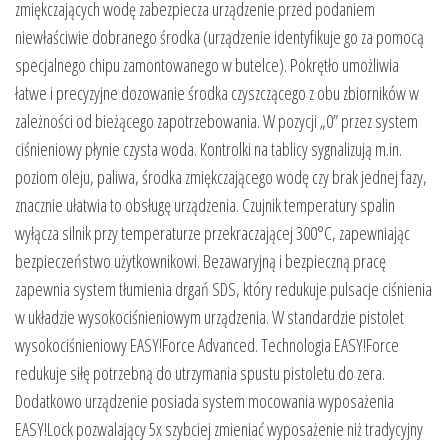
zmiękczających wodę zabezpiecza urządzenie przed podaniem
niewłaściwie dobranego środka (urządzenie identyfikuje go za pomocą
specjalnego chipu zamontowanego w butelce). Pokrętło umożliwia
łatwe i precyzyjne dozowanie środka czyszczącego z obu zbiorników w
zależności od bieżącego zapotrzebowania. W pozycji „0” przez system
ciśnieniowy płynie czysta woda. Kontrolki na tablicy sygnalizują m.in.
poziom oleju, paliwa, środka zmiękczającego wodę czy brak jednej fazy,
znacznie ułatwia to obsługę urządzenia. Czujnik temperatury spalin
wyłącza silnik przy temperaturze przekraczającej 300°C, zapewniając
bezpieczeństwo użytkownikowi. Bezawaryjną i bezpieczną pracę
zapewnia system tłumienia drgań SDS, który redukuje pulsacje ciśnienia
w układzie wysokociśnieniowym urządzenia. W standardzie pistolet
wysokociśnieniowy EASY!Force Advanced. Technologia EASY!Force
redukuje siłę potrzebną do utrzymania spustu pistoletu do zera.
Dodatkowo urządzenie posiada system mocowania wyposażenia
EASY!Lock pozwalający 5x szybciej zmieniać wyposażenie niż tradycyjny