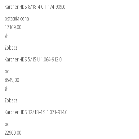
Karcher HDS 8/18-4 C 1.174-909.0
ostatnia cena
17169,00
zł
Zobacz
Karcher HDS 5/15 U 1.064-912.0
od
8549,00
zł
Zobacz
Karcher HDS 12/18-4 S 1.071-914.0
od
22900,00