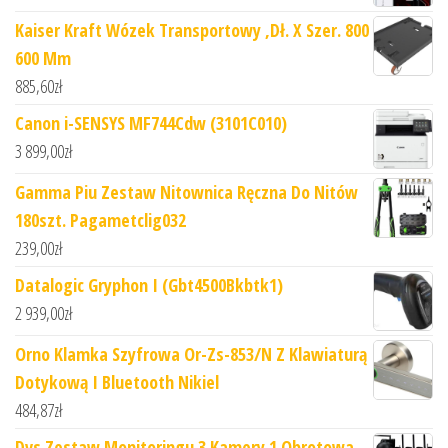
Kaiser Kraft Wózek Transportowy ,Dł. X Szer. 800
600 Mm
885,60
zł
Canon i-SENSYS MF744Cdw (3101C010)
3 899,00
zł
Gamma Piu Zestaw Nitownica Ręczna Do Nitów
180szt. Pagametclig032
239,00
zł
Datalogic Gryphon I (Gbt4500Bkbtk1)
2 939,00
zł
Orno Klamka Szyfrowa Or-Zs-853/N Z Klawiaturą
Dotykową I Bluetooth Nikiel
484,87
zł
Dvs Zestaw Monitoringu 3 Kamery 1 Obrotowa