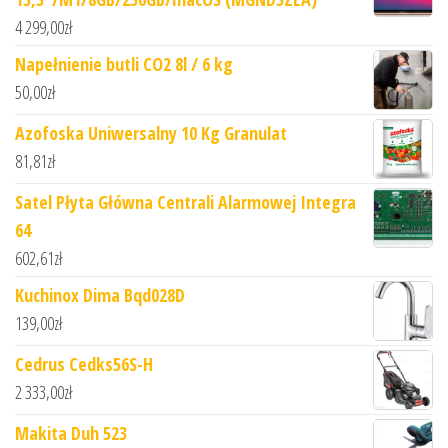
4 299,00
zł
Napełnienie butli CO2 8l / 6 kg
50,00
zł
Azofoska Uniwersalny 10 Kg Granulat
81,81
zł
Satel Płyta Główna Centrali Alarmowej Integra
64
602,61
zł
Kuchinox Dima Bqd028D
139,00
zł
Cedrus Cedks56S-H
2 333,00
zł
Makita Duh 523