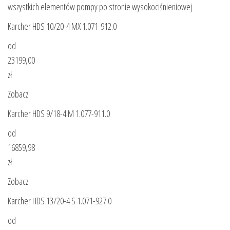
wszystkich elementów pompy po stronie wysokociśnieniowej
Karcher HDS 10/20-4 MX 1.071-912.0
od
23199,00
zł
Zobacz
Karcher HDS 9/18-4 M 1.077-911.0
od
16859,98
zł
Zobacz
Karcher HDS 13/20-4 S 1.071-927.0
od