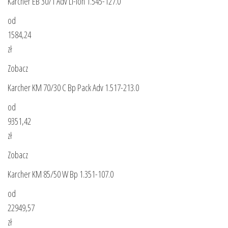
Karcher EB 30/1 Adv Li-Ion 1.545-127.0
od
1584,24
zł
Zobacz
Karcher KM 70/30 C Bp Pack Adv 1.517-213.0
od
9351,42
zł
Zobacz
Karcher KM 85/50 W Bp 1.351-107.0
od
22949,57
zł