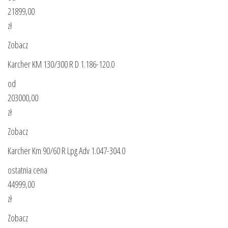
21899,00
zł
Zobacz
Karcher KM 130/300 R D 1.186-120.0
od
203000,00
zł
Zobacz
Karcher Km 90/60 R Lpg Adv 1.047-304.0
ostatnia cena
44999,00
zł
Zobacz