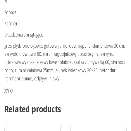
zł
Zobacz
Karcher
Urządzenia sprzątające
gres płytki podłogowe, gotowa garderoba, papa fundamentowa 30 cm,
skrzydło drzwiowe 80, ekran zagrzejnikowy absorpcyjny, skrzynka
uciosowa wysoka, krzewy kwaśnolubne, szafka z umywalką 60, styrodur
co to, rura aluminiowa 25mm, słupek łazienkowy 20×20, betondur
hardfloor opinie, odpływ liniowy
yyyyy
Related products