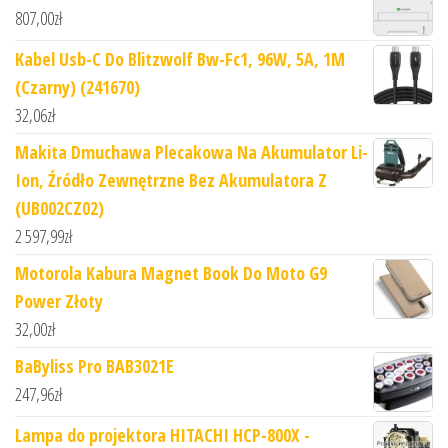
807,00
zł
Kabel Usb-C Do Blitzwolf Bw-Fc1, 96W, 5A, 1M
(Czarny) (241670)
32,06
zł
Makita Dmuchawa Plecakowa Na Akumulator Li-
Ion, Źródło Zewnętrzne Bez Akumulatora Z
(UB002CZ02)
2 597,99
zł
Motorola Kabura Magnet Book Do Moto G9
Power Złoty
32,00
zł
BaByliss Pro BAB3021E
247,96
zł
Lampa do projektora HITACHI HCP-800X -