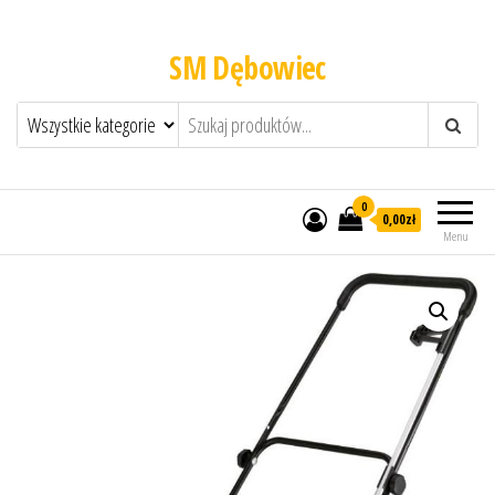
SM Dębowiec
0
0,00zł
Menu