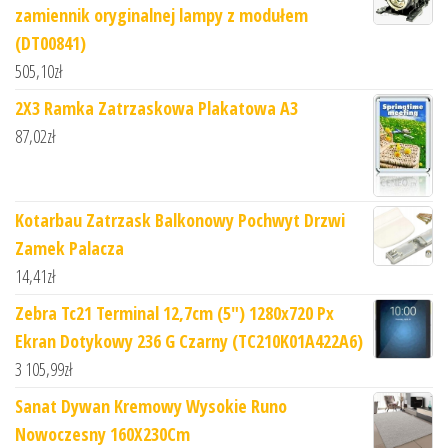
zamiennik oryginalnej lampy z modułem
(DT00841)
505,10
zł
2X3 Ramka Zatrzaskowa Plakatowa A3
87,02
zł
Kotarbau Zatrzask Balkonowy Pochwyt Drzwi
Zamek Palacza
14,41
zł
Zebra Tc21 Terminal 12,7cm (5") 1280x720 Px
Ekran Dotykowy 236 G Czarny (TC210K01A422A6)
3 105,99
zł
Sanat Dywan Kremowy Wysokie Runo
Nowoczesny 160X230Cm