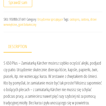
Sprawdź sam
SKU:
950f88c37d41
Category:
Urządzenia sprzątające
Tags:
castopro
,
castora
,
drzwi
wewnętrzne
,
gont bitumiczny
DESCRIPTION
S 650 Plus – Zamiatarką Kärcher możesz szybko oczyścić alejki, podjazd
czy patio. Urządzenie skutecznie zbieraja liście, kapsle, papierki, żwir,
piasek, itp. nie wzniecając kurzu. W zestawie z chwytakiem do śmieci.
Kto by pomyślał, że zamiatanie może być tak proste? Możesz zapomnieć
o bolących plecach – z zamiatarką Kärcher nie musisz się schylać
podczas pracy, a zamieciesz nawet pięć razy szybciej niż za pomocą
tradycyjnej miotły. Bez kurzu i pyłu unoszącego się w powietrzu.