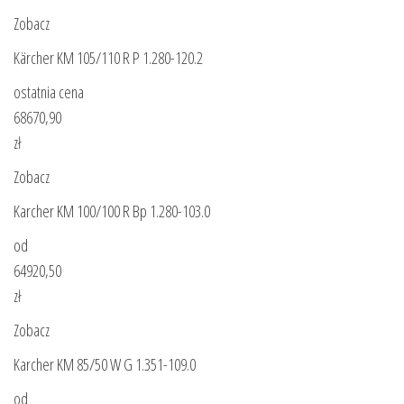
Zobacz
Kärcher KM 105/110 R P 1.280-120.2
ostatnia cena
68670,90
zł
Zobacz
Karcher KM 100/100 R Bp 1.280-103.0
od
64920,50
zł
Zobacz
Karcher KM 85/50 W G 1.351-109.0
od