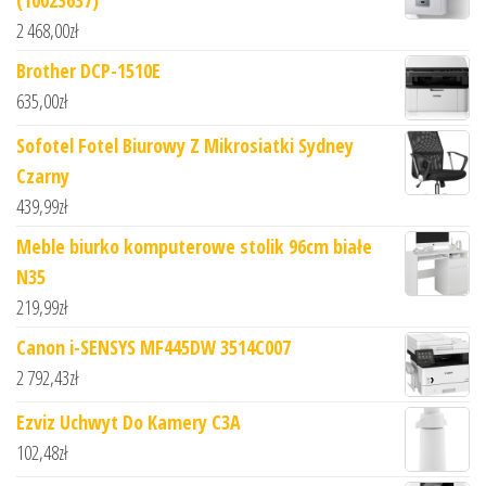
2 468,00
zł
Brother DCP-1510E
635,00
zł
Sofotel Fotel Biurowy Z Mikrosiatki Sydney
Czarny
439,99
zł
Meble biurko komputerowe stolik 96cm białe
N35
219,99
zł
Canon i-SENSYS MF445DW 3514C007
2 792,43
zł
Ezviz Uchwyt Do Kamery C3A
102,48
zł