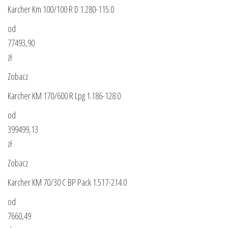
Karcher Km 100/100 R D 1.280-115.0
od
77493,90
zł
Zobacz
Karcher KM 170/600 R Lpg 1.186-128.0
od
399499,13
zł
Zobacz
Karcher KM 70/30 C BP Pack 1.517-214.0
od
7660,49