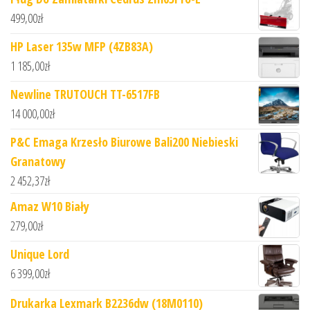
499,00
zł
HP Laser 135w MFP (4ZB83A)
1 185,00
zł
Newline TRUTOUCH TT-6517FB
14 000,00
zł
P&C Emaga Krzesło Biurowe Bali200 Niebieski
Granatowy
2 452,37
zł
Amaz W10 Biały
279,00
zł
Unique Lord
6 399,00
zł
Drukarka Lexmark B2236dw (18M0110)