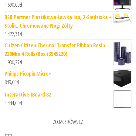
1 690,00
zł
B2B Partner Plastikowa Ławka Iso, 2-Siedziska +
Stolik, Chromowane Nogi Żółty
1 472,31
zł
Citizen Citizen Thermal Transfer Ribbon Resin
220Mm 4 Rolls/Box (3545220)
1 930,37
zł
Philips Picopix Micro+
849,00
zł
Interactive IBoard 82
3 444,00
zł
ZOBACZ RÓWNIEŻ
zzzzz