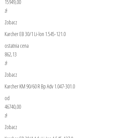
15949,00
zł
Zobacz
Karcher EB 30/1 Li-lon 1.545-121.0
ostatnia cena
862,13
zł
Zobacz
Karcher KM 90/60 R Bp Adv 1.047-301.0
od
46740,00
zł
Zobacz