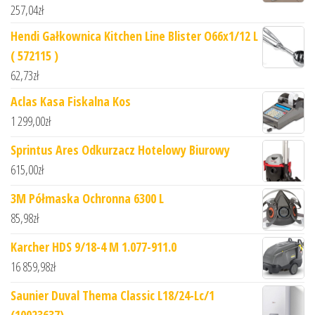
257,04
zł
Hendi Gałkownica Kitchen Line Blister O66x1/12 L
( 572115 )
62,73
zł
Aclas Kasa Fiskalna Kos
1 299,00
zł
Sprintus Ares Odkurzacz Hotelowy Biurowy
615,00
zł
3M Półmaska Ochronna 6300 L
85,98
zł
Karcher HDS 9/18-4 M 1.077-911.0
16 859,98
zł
Saunier Duval Thema Classic L18/24-Lc/1
(10023637)