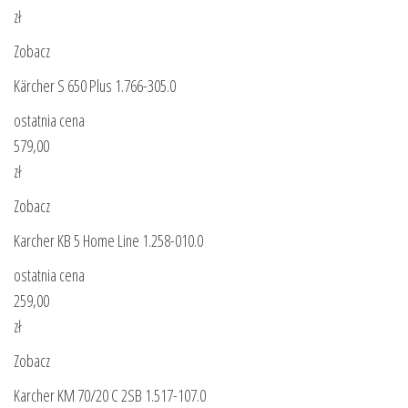
zł
Zobacz
Kärcher S 650 Plus 1.766-305.0
ostatnia cena
579,00
zł
Zobacz
Karcher KB 5 Home Line 1.258-010.0
ostatnia cena
259,00
zł
Zobacz
Karcher KM 70/20 C 2SB 1.517-107.0