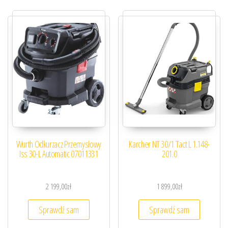
Wurth Odkurzacz Przemysłowy
Karcher NT 30/1 Tact L 1.148-
Iss 30-L Automatic 07011331
201.0
2 199,00
zł
1 899,00
zł
Sprawdź sam
Sprawdź sam