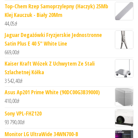
Top-Chem Rzep Samoprzylepny (Haczyk) 25Mb
Klej Kauczuk - Biały 20Mm
44,05
zł
Jaguar Degażówki Fryzjerskie Jednostronne
Satin Plus E 40 5" White Line
669,00
zł
Kaiser Kraft Wózek Z Uchwytem Ze Stali
Szlachetnej Kółka
3 542,40
zł
Asus Ap201 Prime White (90DC00G3B39000)
410,00
zł
Sony VPL-FHZ120
93 790,00
zł
Monitor LG UltraWide 34WN700-B