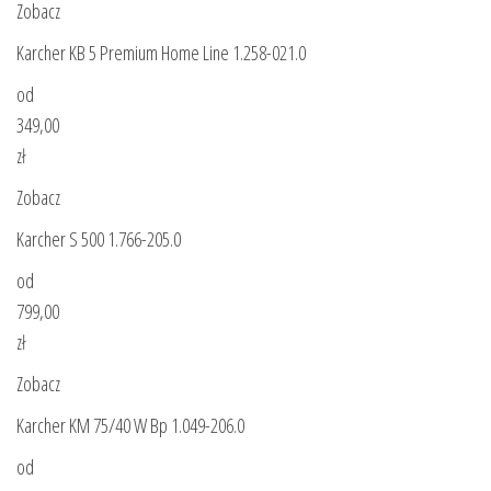
Zobacz
Karcher KB 5 Premium Home Line 1.258-021.0
od
349,00
zł
Zobacz
Karcher S 500 1.766-205.0
od
799,00
zł
Zobacz
Karcher KM 75/40 W Bp 1.049-206.0
od