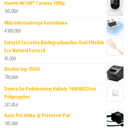
Xiaomi Mi 360° Camera 1080p
165,00
zł
Mikrodermabrazja korundowa
4 900,00
zł
Eurostil Szczotka Biodegradowalna Oval Flexible
Eco Natural Eurostil
45,00
zł
Bixolon Srp-350IIi
780,64
zł
Donica Do Podniesionej Rabaty 160X40X23cm
Polipropylen
247,45
zł
Axon Pro Video Ip Protector Poe
185,04
zł