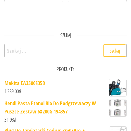
SZUKAJ
Szukaj:
PRODUKTY
Makita EA3500S35B
1 389,00
zł
Hendi Pasta Etanol Bio Do Podgrzewaczy W
Puszce Zestaw 6X200G 194357
31,98
zł
Pług Do Zamiatarki Cedrus Zm05Pro-E