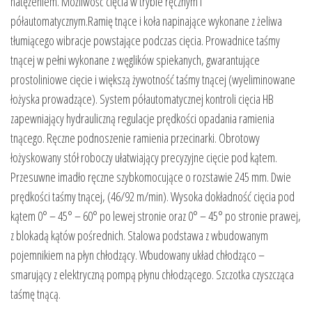
natężeniem. Możliwość cięcia w trybie ręcznym i
półautomatycznym.Ramię tnące i koła napinające wykonane z żeliwa
tłumiącego wibracje powstające podczas cięcia. Prowadnice taśmy
tnącej w pełni wykonane z węglików spiekanych, gwarantujące
prostoliniowe cięcie i większą żywotność taśmy tnącej (wyeliminowane
łożyska prowadzące). System półautomatycznej kontroli cięcia HB
zapewniający hydrauliczną regulacje prędkości opadania ramienia
tnącego. Ręczne podnoszenie ramienia przecinarki. Obrotowy
łożyskowany stół roboczy ułatwiający precyzyjne cięcie pod kątem.
Przesuwne imadło ręczne szybkomocujące o rozstawie 245 mm. Dwie
prędkości taśmy tnącej, (46/92 m/min). Wysoka dokładność cięcia pod
kątem 0° – 45° – 60° po lewej stronie oraz 0° – 45° po stronie prawej,
z blokadą kątów pośrednich. Stalowa podstawa z wbudowanym
pojemnikiem na płyn chłodzący. Wbudowany układ chłodząco –
smarujący z elektryczną pompą płynu chłodzącego. Szczotka czyszcząca
taśmę tnącą.