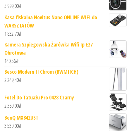
5 999,00
zł
Kasa fiskalna Novitus Nano ONLINE WIFI do
WARSZTATÓW
1 832,70
zł
Kamera Szpiegowska Żarówka Wifi Ip E27
Obrotowa
140,56
zł
Besco Modern II Chrom (BWMIICH)
2 249,40
zł
Fotel Do Tatuażu Pro 0428 Czarny
2 369,00
zł
BenQ MX842UST
3 539,00
zł