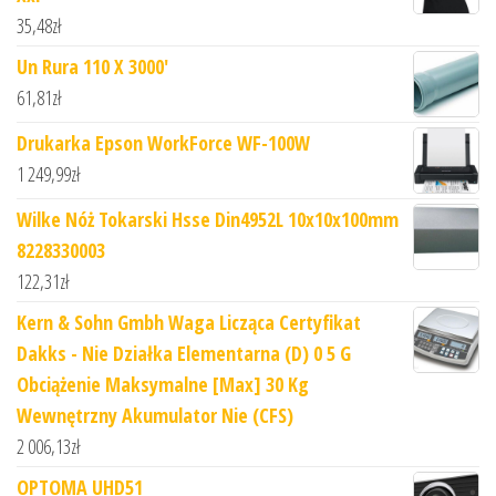
35,48
zł
Un Rura 110 X 3000'
61,81
zł
Drukarka Epson WorkForce WF-100W
1 249,99
zł
Wilke Nóż Tokarski Hsse Din4952L 10x10x100mm
8228330003
122,31
zł
Kern & Sohn Gmbh Waga Licząca Certyfikat
Dakks - Nie Działka Elementarna (D) 0 5 G
Obciążenie Maksymalne [Max] 30 Kg
Wewnętrzny Akumulator Nie (CFS)
2 006,13
zł
OPTOMA UHD51