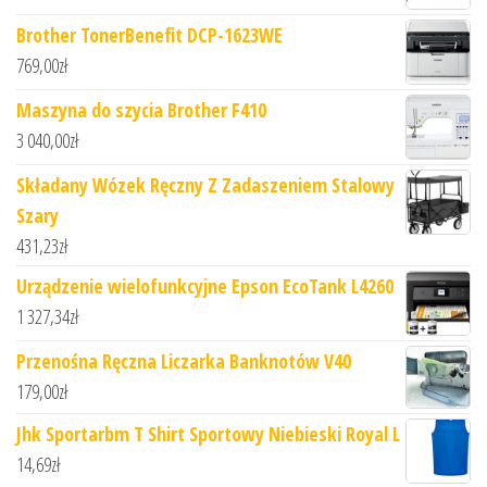
Brother TonerBenefit DCP-1623WE
769,00
zł
Maszyna do szycia Brother F410
3 040,00
zł
Składany Wózek Ręczny Z Zadaszeniem Stalowy
Szary
431,23
zł
Urządzenie wielofunkcyjne Epson EcoTank L4260
1 327,34
zł
Przenośna Ręczna Liczarka Banknotów V40
179,00
zł
Jhk Sportarbm T Shirt Sportowy Niebieski Royal L
14,69
zł