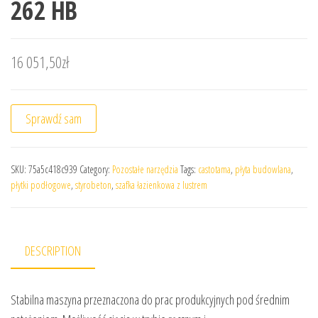
262 HB
16 051,50
zł
Sprawdź sam
SKU:
75a5c418c939
Category:
Pozostałe narzędzia
Tags:
castotama
,
płyta budowlana
,
płytki podłogowe
,
styrobeton
,
szafka łazienkowa z lustrem
DESCRIPTION
Stabilna maszyna przeznaczona do prac produkcyjnych pod średnim