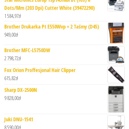
Dots/Mm (203 Dpi) Cutter White (39472290)
1 584,97
zł
Brother Drukarka Pt E550Wvp + 2 Taśmy (D45)
949,00
zł
Brother MFC-L5750DW
2 798,72
zł
Fox Orion Proffesjonal Hair Clipper
615,82
zł
Sharp DX-2500N
9 828,00
zł
Juki DNU-1541
8 590,00
zł