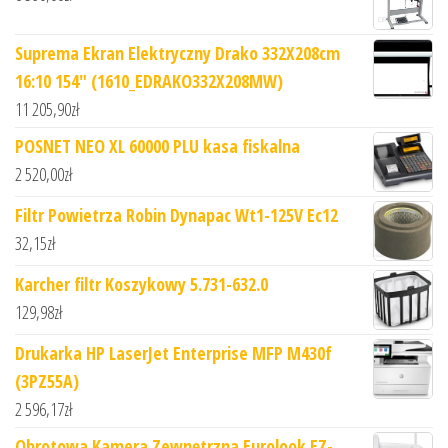
Suprema Ekran Elektryczny Drako 332X208cm
16:10 154" (1610_EDRAKO332X208MW)
11 205,90
zł
POSNET NEO XL 60000 PLU kasa fiskalna
2 520,00
zł
Filtr Powietrza Robin Dynapac Wt1-125V Ec12
32,15
zł
Karcher filtr Koszykowy 5.731-632.0
129,98
zł
Drukarka HP LaserJet Enterprise MFP M430f
(3PZ55A)
2 596,17
zł
Obrotowa Kamera Zewnętrzna Eurolook EZ-