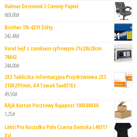
Halmar Desmond 2 Ciemny Popiel
669,00
zł
Brother TN-421Y Żółty
242,48
zł
Vorel Sejf z zamkiem cyfrowym 31x20x20cm
78642
244,00
zł
2X3 Tabliczka Informacyjna Przydrzwiowa 2X3
210X297mm, A4 Tzwa4 Taa031Ez
49,50
zł
RAJA Karton Pocztowy Rajapost 100X80X60
1,25
zł
Lahti Pro Koszulka Polo Czarna Damska L40317
Xxl