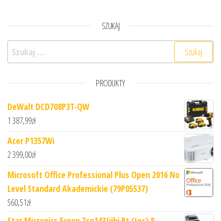
SZUKAJ
Szukaj:
PRODUKTY
DeWalt DCD708P3T-QW
1 387,99
zł
Acer P1357Wi
2 399,00
zł
Microsoft Office Professional Plus Open 2016 No
Level Standard Akademickie (79P05537)
560,51
zł
Star Micronics Europ Tsp143Iiibi Bt (Ios) 8