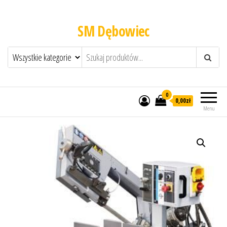
SM Dębowiec
0
0,00zł
Menu