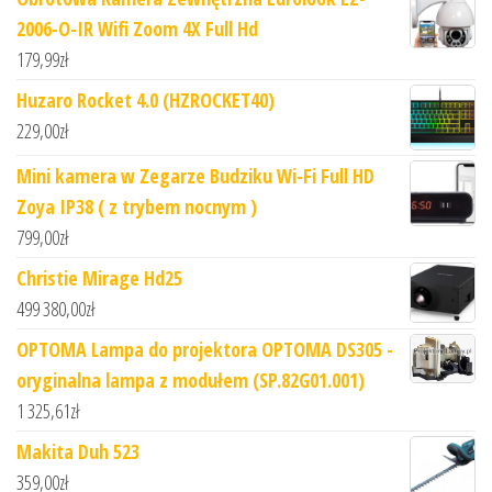
2006-O-IR Wifi Zoom 4X Full Hd
179,99
zł
Huzaro Rocket 4.0 (HZROCKET40)
229,00
zł
Mini kamera w Zegarze Budziku Wi-Fi Full HD
Zoya IP38 ( z trybem nocnym )
799,00
zł
Christie Mirage Hd25
499 380,00
zł
OPTOMA Lampa do projektora OPTOMA DS305 -
oryginalna lampa z modułem (SP.82G01.001)
1 325,61
zł
Makita Duh 523
359,00
zł