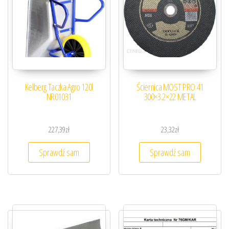
Kelberg Taczka Agro 120l
Ściernica MOST PRO 41
NR01031
300×3.2×22 METAL
227,39
zł
23,32
zł
Sprawdź sam
Sprawdź sam