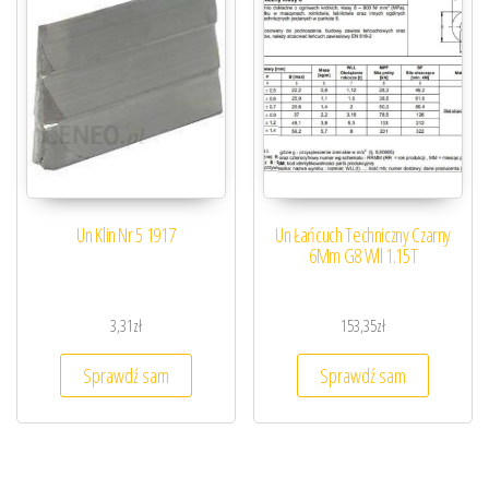
Un Klin Nr 5 1917
Un Łańcuch Techniczny Czarny
6Mm G8 Wll 1.15T
3,31
zł
153,35
zł
Sprawdź sam
Sprawdź sam