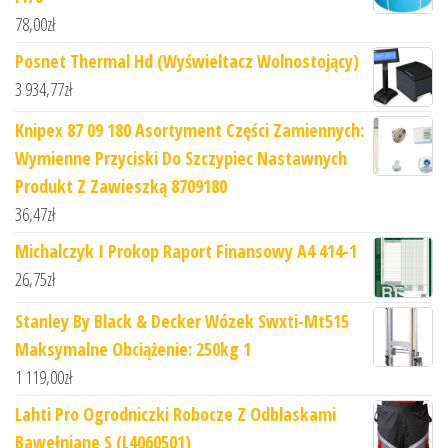
78,00
zł
Posnet Thermal Hd (Wyświeltacz Wolnostojący)
3 934,77
zł
Knipex 87 09 180 Asortyment Części Zamiennych:
Wymienne Przyciski Do Szczypiec Nastawnych
Produkt Z Zawieszką 8709180
36,47
zł
Michalczyk I Prokop Raport Finansowy A4 414-1
26,75
zł
Stanley By Black & Decker Wózek Swxti-Mt515
Maksymalne Obciążenie: 250kg 1
1 119,00
zł
Lahti Pro Ogrodniczki Robocze Z Odblaskami
Bawełniane S (L4060501)