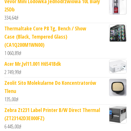
Vevor Mini Lodówka Jednodrzwiowa 10L Biały
25Db
334,64
zł
Thermaltake Core P8 Tg, Bench / Show
Case (Black, Tempered Glass)
(CA1Q200M1WN00)
1 060,89
zł
Acer Mr.Jvl11.001 H6541Bdk
2 749,99
zł
Zeolit Sito Molekularne Do Koncentratorów
Tlenu
135,00
zł
Zebra Zt231 Label Printer B/W Direct Thermal
(ZT23142D3E000FZ)
6 445,00
zł