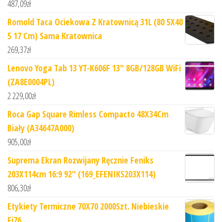
487,09
zł
Romold Taca Ociekowa Z Kratownicą 31L (80 5X40
5 17 Cm) Sama Kratownica
269,37
zł
Lenovo Yoga Tab 13 YT-K606F 13" 8GB/128GB WiFi
(ZA8E0004PL)
2 229,00
zł
Roca Gap Square Rimless Compacto 48X34Cm
Biały (A34647A000)
905,00
zł
Suprema Ekran Rozwijany Ręcznie Feniks
203X114cm 16:9 92" (169_EFENIKS203X114)
806,30
zł
Etykiety Termiczne 70X70 2000Szt. Niebieskie
Fi76