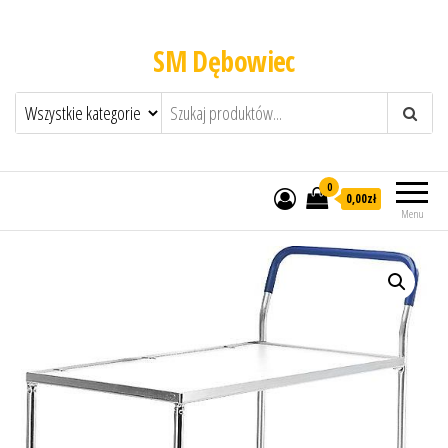
SM Dębowiec
0
0,00zł
Menu