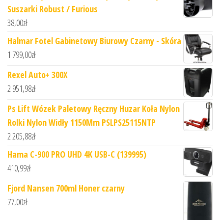
Suszarki Robust / Furious
38,00
zł
Halmar Fotel Gabinetowy Biurowy Czarny - Skóra
1 799,00
zł
Rexel Auto+ 300X
2 951,98
zł
Ps Lift Wózek Paletowy Ręczny Huzar Koła Nylon
Rolki Nylon Widły 1150Mm PSLPS25115NTP
2 205,88
zł
Hama C-900 PRO UHD 4K USB-C (139995)
410,99
zł
Fjord Nansen 700ml Honer czarny
77,00
zł