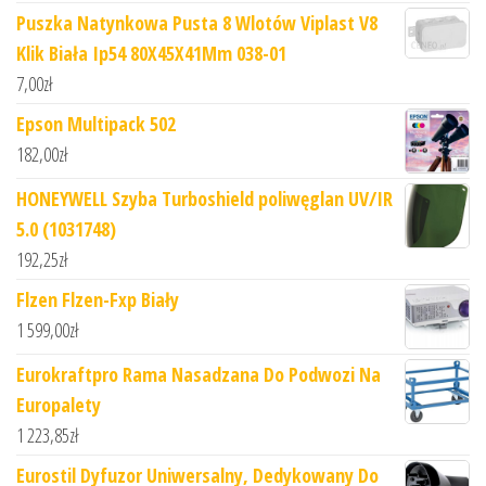
Puszka Natynkowa Pusta 8 Wlotów Viplast V8
Klik Biała Ip54 80X45X41Mm 038-01
7,00
zł
Epson Multipack 502
182,00
zł
HONEYWELL Szyba Turboshield poliwęglan UV/IR
5.0 (1031748)
192,25
zł
Flzen Flzen-Fxp Biały
1 599,00
zł
Eurokraftpro Rama Nasadzana Do Podwozi Na
Europalety
1 223,85
zł
Eurostil Dyfuzor Uniwersalny, Dedykowany Do