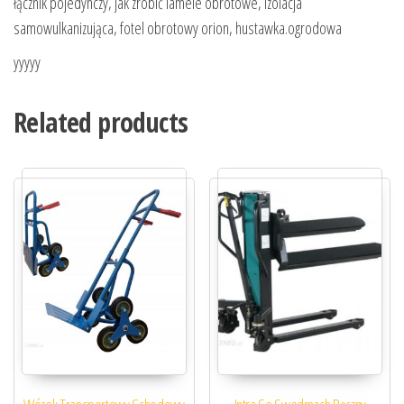
łącznik pojedynczy, jak zrobić lamele obrotowe, izolacja
samowulkanizująca, fotel obrotowy orion, hustawka.ogrodowa
yyyyy
Related products