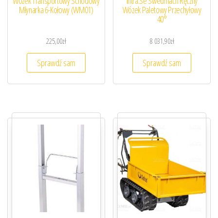
Wózek Transportowy Schodowy
Intra.Se Swedmach Ręczny
Młynarka 6-Kołowy (WM01)
Wózek Paletowy Przechyłowy
40°
225,00
zł
8 031,90
zł
Sprawdź sam
Sprawdź sam