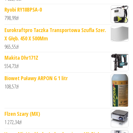
Ryobi RY18BPSA-0
798,99
zł
Eurokraftpro Taczka Transportowa Szufla Szer.
X Głęb. 450 X 500Mm
965,55
zł
Makita Dhr171Z
554,73
zł
Biowet Puławy ARPON G 1 litr
108,57
zł
Flzen Szary (MX)
1 272,34
zł