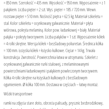
= 850 mm. Szerokość = 435 mm. Wysokość = 950 mm. Wyposażenie = z 1
pałąkiem. Liczba pięter = 2 szt. Wys. pięter = 185 / 720 mm. Wewn.
rozstaw pięter = 510 mm. Nośność piętra = 62.5 kg. Materiał szkieletu =
stal. Kolor szkieletu = ocynkowany galwanicznie. Materiał = płyta
wiórowa, pokryta melaminą. Kolor pow. ładunkowej = biały. Materiał
pałąka = pokryty tworzywem. Liczba pałąków = 1 szt. Wyposażenie kółek
= 4 rolki skrętne. Wersja kółek = bezśladowy poliuretan. Średnica kółka
= 100 mm. Łożyska kółek = łożysko kulkowe. Ciężar = 14 kg. Trwała
konstrukcja. Zwrotność. Powierzchnia łatwa w utrzymaniu. Szkielet z
ocynkowanej galwanicznie rurki stalowej, z melaminowanymi
powierzchniami ładunkowymi i pałąkiem powleczonym tworzywem.
Kółka 4 rolki skrętne na łożyskach kulkowych z bezśladowym
ogumieniem. Ø kółka 100 mm. Dostawa w częściach – łatwy montaż.
Wózki transportowe
ramki na zdjęcia stare złoto, obrzeża palisady, prysznic bezbrodzikowy,