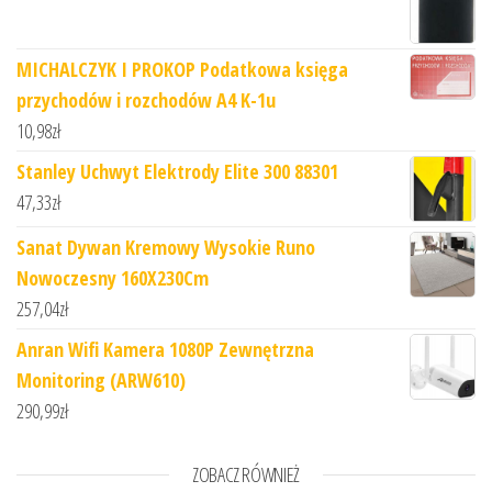
MICHALCZYK I PROKOP Podatkowa księga
przychodów i rozchodów A4 K-1u
10,98
zł
Stanley Uchwyt Elektrody Elite 300 88301
47,33
zł
Sanat Dywan Kremowy Wysokie Runo
Nowoczesny 160X230Cm
257,04
zł
Anran Wifi Kamera 1080P Zewnętrzna
Monitoring (ARW610)
290,99
zł
ZOBACZ RÓWNIEŻ