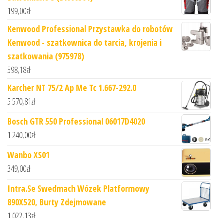
199,00
zł
Kenwood Professional Przystawka do robotów
Kenwood - szatkownica do tarcia, krojenia i
szatkowania (975978)
598,18
zł
Karcher NT 75/2 Ap Me Tc 1.667-292.0
5 570,81
zł
Bosch GTR 550 Professional 06017D4020
1 240,00
zł
Wanbo XS01
349,00
zł
Intra.Se Swedmach Wózek Platformowy
890X520, Burty Zdejmowane
1 022,13
zł