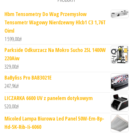
Hbm Tensometry Do Wag Przemysłow
Tensometr Wagowy Nierdzewny Hlcb1 C3 1,76T
Oiml
1 599,00
zł
Parkside Odkurzacz Na Mokro Sucho 25L 1400W
220Aiw
329,00
zł
BaByliss Pro BAB3021E
247,96
zł
LICZARKA 6600 UV z panelem dotykowym
520,00
zł
Micoled Lampa Biurowa Led Panel 50W-Em-Bp-
Hd-5K-Rib-Ii-6060