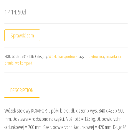
1 414,50
zł
Sprawdź sam
SKU:
b0d2b531963b
Category:
Wózki transportowe
Tags:
bruzdownica
,
suszarka na
pranie
,
wc kompakt
DESCRIPTION
Wózek stołowy KOMFORT, półki białe, dł. x szer. x wys. 840 x 435 x 900
mm. Dostawa = rozłożone na części. Nośność = 125 kg. Dł. powierzchni
ładunkowej = 760 mm. Szer. powierzchni ładunkowej = 420 mm. Długość