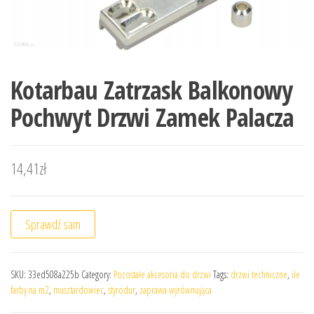
Kotarbau Zatrzask Balkonowy
Pochwyt Drzwi Zamek Palacza
14,41
zł
Sprawdź sam
SKU:
33ed508a225b
Category:
Pozostałe akcesoria do drzwi
Tags:
drzwi techniczne
,
ile
farby na m2
,
musztardowiec
,
styrodur
,
zaprawa wyrównująca