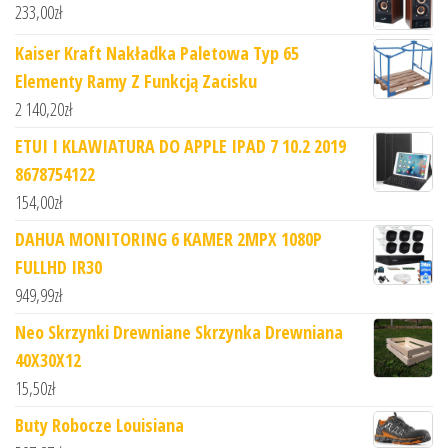
233,00
zł
Kaiser Kraft Nakładka Paletowa Typ 65
Elementy Ramy Z Funkcją Zacisku
2 140,20
zł
ETUI I KLAWIATURA DO APPLE IPAD 7 10.2 2019
8678754122
154,00
zł
DAHUA MONITORING 6 KAMER 2MPX 1080P
FULLHD IR30
949,99
zł
Neo Skrzynki Drewniane Skrzynka Drewniana
40X30X12
15,50
zł
Buty Robocze Louisiana