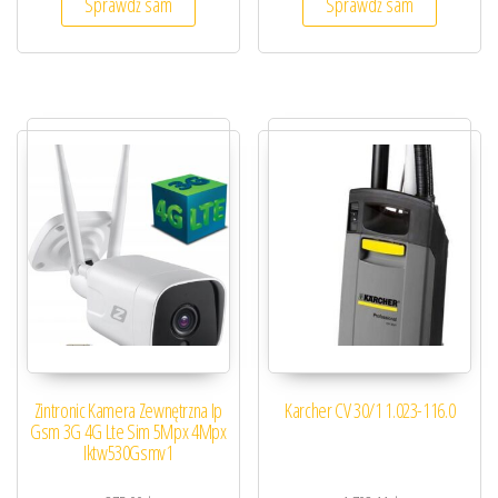
Sprawdź sam
Sprawdź sam
Zintronic Kamera Zewnętrzna Ip
Karcher CV 30/1 1.023-116.0
Gsm 3G 4G Lte Sim 5Mpx 4Mpx
Iktw530Gsmv1