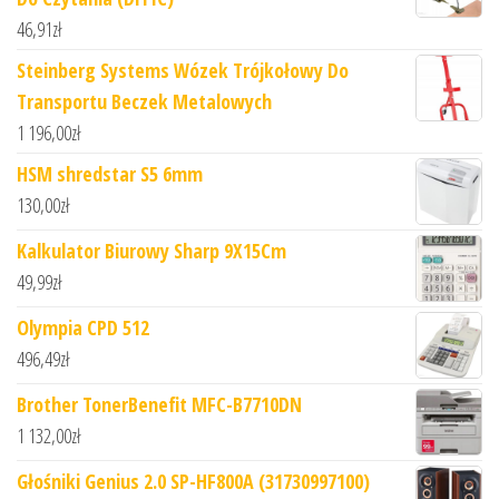
46,91
zł
Steinberg Systems Wózek Trójkołowy Do
Transportu Beczek Metalowych
1 196,00
zł
HSM shredstar S5 6mm
130,00
zł
Kalkulator Biurowy Sharp 9X15Cm
49,99
zł
Olympia CPD 512
496,49
zł
Brother TonerBenefit MFC-B7710DN
1 132,00
zł
Głośniki Genius 2.0 SP-HF800A (31730997100)