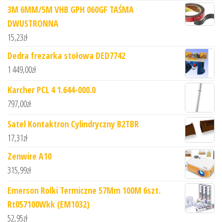
3M 6MM/5M VHB GPH 060GF TAŚMA
DWUSTRONNA
15,23
zł
Dedra frezarka stołowa DED7742
1 449,00
zł
Karcher PCL 4 1.644-000.0
797,00
zł
Satel Kontaktron Cylindryczny B2TBR
17,31
zł
Zenwire A10
315,99
zł
Emerson Rolki Termiczne 57Mm 100M 6szt.
Rt057100Wkk (EM1032)
52,95
zł