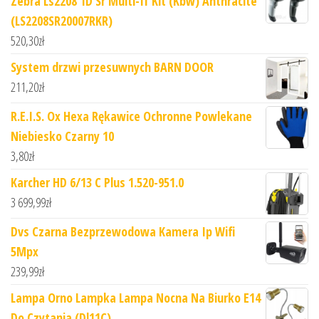
Zebra Ls2208 1D Sr Multi-If Kit (Kbw) Anthracite
(LS2208SR20007RKR)
520,30
zł
System drzwi przesuwnych BARN DOOR
211,20
zł
R.E.I.S. Ox Hexa Rękawice Ochronne Powlekane
Niebiesko Czarny 10
3,80
zł
Karcher HD 6/13 C Plus 1.520-951.0
3 699,99
zł
Dvs Czarna Bezprzewodowa Kamera Ip Wifi
5Mpx
239,99
zł
Lampa Orno Lampka Lampa Nocna Na Biurko E14
Do Czytania (Dl11C)