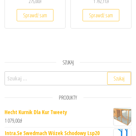
275,00
zł
1 792,11
zł
Sprawdź sam
Sprawdź sam
SZUKAJ
Szukaj:
PRODUKTY
Hecht Kurnik Dla Kur Tweety
1 079,00
zł
Intra.Se Swedmach Wózek Schodowy Lsp20