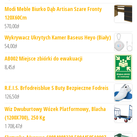
Modi Meble Biurko Dąb Artisan Szare Fronty
120X60Cm
570,00
zł
Wykrywacz Ukrytych Kamer Baseus Heyo (Biały)
54,00
zł
AB002 Miejsce zbiórki do ewakuacji
8,45
zł
R.E.I.S. Brfodreisblue S Buty Bezpieczne Fodreis
126,50
zł
Wiz Dwuburtowy Wózek Platformowy, Blacha
(1200X700), 250 Kg
1 708,47
zł