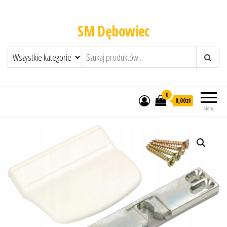
SM Dębowiec
0
0,00zł
Menu