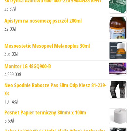
Skrzynka Ażurowa 600*400*220 5904458510997
25,37
zł
Apistym na nosemozę pszczół 200ml
32,00
zł
Mesoestetic Mesopeel Melanoplus 30ml
305,00
zł
Monitor LG 48GQ900-B
4 999,00
zł
Neo Spodnie Robocze Pas Slim Odp Kiesz 81-239-
Xs
101,48
zł
Posnet Papier termiczny 80mm x 100m
6,69
zł