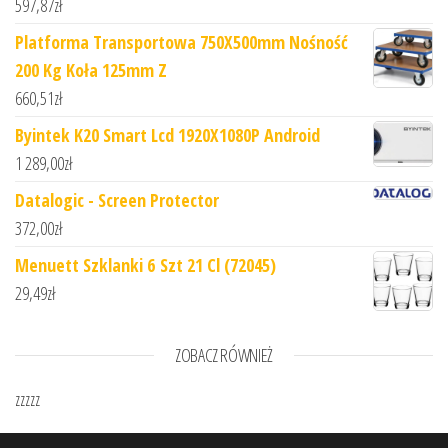
597,87
zł
Platforma Transportowa 750X500mm Nośność
200 Kg Koła 125mm Z
660,51
zł
Byintek K20 Smart Lcd 1920X1080P Android
1 289,00
zł
Datalogic - Screen Protector
372,00
zł
Menuett Szklanki 6 Szt 21 Cl (72045)
29,49
zł
ZOBACZ RÓWNIEŻ
zzzzz