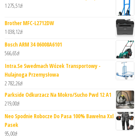
1 275,51
zł
Brother MFC-L2712DW
1 038,12
zł
Bosch ARM 34 06008A6101
566,65
zł
Intra.Se Swedmach Wózek Transportowy -
Hulajnoga Przemysłowa
2 782,26
zł
Parkside Odkurzacz Na Mokro/Sucho Pwd 12 A1
219,00
zł
Neo Spodnie Robocze Do Pasa 100% Bawełna Xxl
Pasek
95,00
zł