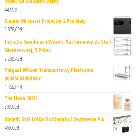
Stolik Na Kółkach Czarny
44,99
zł
Xiaomi Mi Smart Projector 2 Pro Biały
3 878,00
zł
Intra.Se Swedmach Wózek Platformowy Ze Stali
Nierdzewnej, 5 Półek
2 280,42
zł
Polgast Wózek Transportowy Platforma
900X500X850 Mm
1 566,84
zł
The Hada 50Ml
300,00
zł
Bodyfit Stół Łóżko Do Masażu 2 Segmenty Alu
469,00
zł