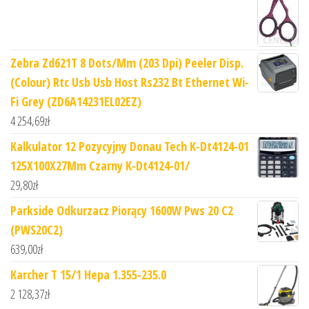
Zebra Zd621T 8 Dots/Mm (203 Dpi) Peeler Disp.
(Colour) Rtc Usb Usb Host Rs232 Bt Ethernet Wi-
Fi Grey (ZD6A14231EL02EZ)
4 254,69
zł
Kalkulator 12 Pozycyjny Donau Tech K-Dt4124-01
125X100X27Mm Czarny K-Dt4124-01/
29,80
zł
Parkside Odkurzacz Piorący 1600W Pws 20 C2
(PWS20C2)
639,00
zł
Karcher T 15/1 Hepa 1.355-235.0
2 128,37
zł