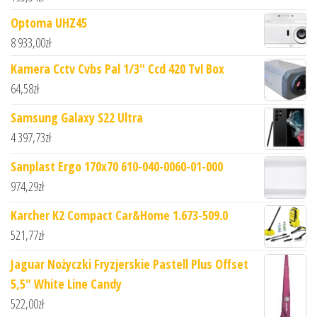
Optoma UHZ45
8 933,00
zł
Kamera Cctv Cvbs Pal 1/3" Ccd 420 Tvl Box
64,58
zł
Samsung Galaxy S22 Ultra
4 397,73
zł
Sanplast Ergo 170x70 610-040-0060-01-000
974,29
zł
Karcher K2 Compact Car&Home 1.673-509.0
521,77
zł
Jaguar Nożyczki Fryzjerskie Pastell Plus Offset
5,5" White Line Candy
522,00
zł