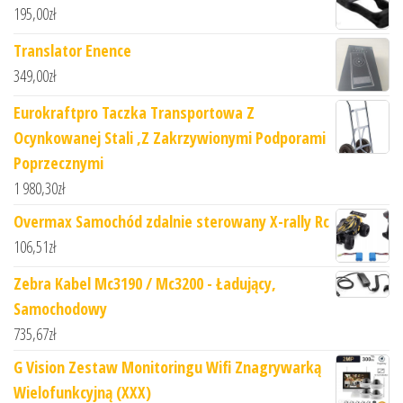
195,00
zł
Translator Enence
349,00
zł
Eurokraftpro Taczka Transportowa Z
Ocynkowanej Stali ,Z Zakrzywionymi Podporami
Poprzecznymi
1 980,30
zł
Overmax Samochód zdalnie sterowany X-rally Rc
106,51
zł
Zebra Kabel Mc3190 / Mc3200 - Ładujący,
Samochodowy
735,67
zł
G Vision Zestaw Monitoringu Wifi Znagrywarką
Wielofunkcyjną (XXX)