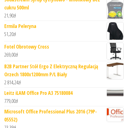
cukru 500ml
21,90
zł
Ermila Peleryna
51,20
zł
Fotel Obrotowy Cross
269,00
zł
B2B Partner Stół Ergo Z Elektryczną Regulacją
Orzech 1800x1200mm P/L Biały
2 814,24
zł
Leitz iLAM Office Pro A3 75180084
779,00
zł
Microsoft Office Professional Plus 2016 (79P-
05552)
23,39
zł