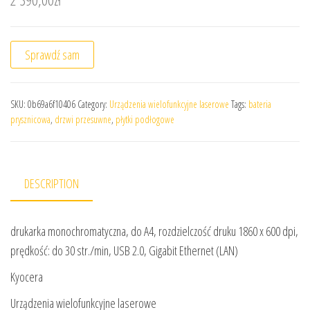
Sprawdź sam
SKU:
0b69a6f10406
Category:
Urządzenia wielofunkcyjne laserowe
Tags:
bateria
prysznicowa
,
drzwi przesuwne
,
płytki podłogowe
DESCRIPTION
drukarka monochromatyczna, do A4, rozdzielczość druku 1860 x 600 dpi,
prędkość: do 30 str./min, USB 2.0, Gigabit Ethernet (LAN)
Kyocera
Urządzenia wielofunkcyjne laserowe