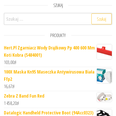
SZUKAJ
Szukaj:
PRODUKTY
Hert.Pl Zgarniacz Wody Drążkowy Pp 400 600 Mm
Koti Kobra (5484001)
103,00
zł
100X Maska Kn95 Maseczka Antywirusowa Biała
Ffp2
16,67
zł
Zebra Z Band Fun Red
1 458,20
zł
Datalogic Handheld Protective Boot (94Acc0323)