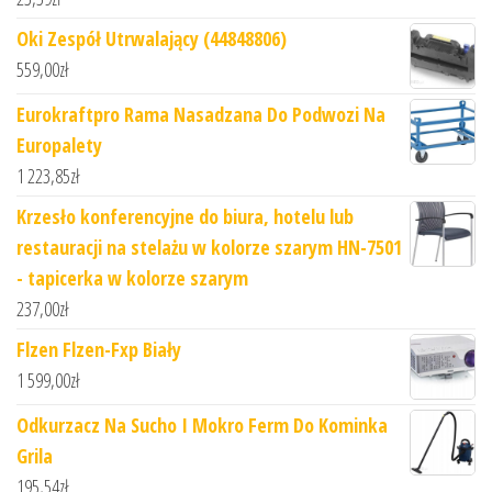
Oki Zespół Utrwalający (44848806)
559,00
zł
Eurokraftpro Rama Nasadzana Do Podwozi Na
Europalety
1 223,85
zł
Krzesło konferencyjne do biura, hotelu lub
restauracji na stelażu w kolorze szarym HN-7501
- tapicerka w kolorze szarym
237,00
zł
Flzen Flzen-Fxp Biały
1 599,00
zł
Odkurzacz Na Sucho I Mokro Ferm Do Kominka
Grila
195,54
zł