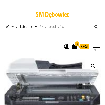
SM Dębowiec
0
0,00zł
Menu