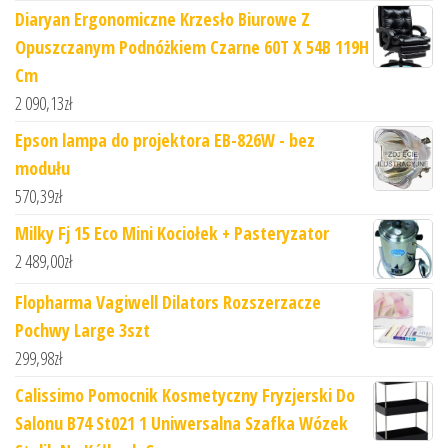
Diaryan Ergonomiczne Krzesło Biurowe Z
Opuszczanym Podnóżkiem Czarne 60T X 54B 119H
Cm
2 090,13
zł
Epson lampa do projektora EB-826W - bez
modułu
570,39
zł
Milky Fj 15 Eco Mini Kociołek + Pasteryzator
2 489,00
zł
Flopharma Vagiwell Dilators Rozszerzacze
Pochwy Large 3szt
299,98
zł
Calissimo Pomocnik Kosmetyczny Fryzjerski Do
Salonu B74 St021 1 Uniwersalna Szafka Wózek