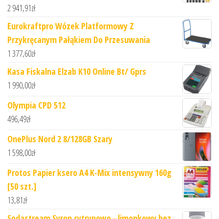
2 941,91
zł
Eurokraftpro Wózek Platformowy Z
Przykręcanym Pałąkiem Do Przesuwania
1 377,60
zł
Kasa Fiskalna Elzab K10 Online Bt/ Gprs
1 990,00
zł
Olympia CPD 512
496,49
zł
OnePlus Nord 2 8/128GB Szary
1 598,00
zł
Protos Papier ksero A4 K-Mix intensywny 160g
[50 szt.]
13,81
zł
Sodastream Syrop cytrynowo - limonkowy bez