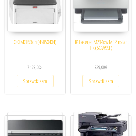
OKI MC853dn (45850404)
HP LaserJet M234dw MFP Instant
Ink (6GW99F)
7 129,00
zł
929,00
zł
Sprawdź sam
Sprawdź sam