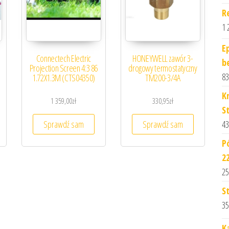
R
1 
E
Connectech Electric
HONEYWELL zawór 3-
b
Projection Screen 4:3 86
drogowy termostatyczny
83
1.72X1.3M (CTS04350)
TM200-3/4A
K
1 359,00
zł
330,95
zł
St
Sprawdź sam
Sprawdź sam
43
P
2
25
S
35
K