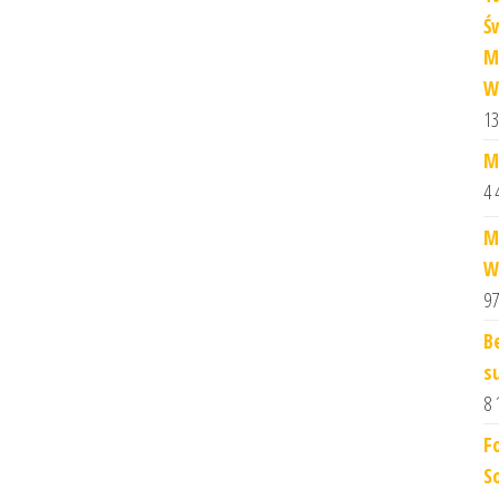
Ś
M
W
13
M
4 
M
W
97
B
s
8 
F
S