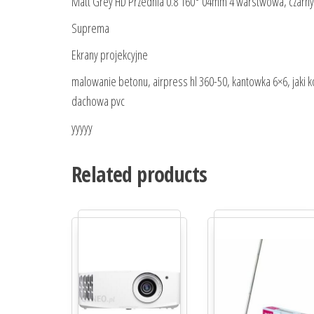
Matt Grey HD Przednia 0.8 160° 04mm 4 warstwowa, czarny 
Suprema
Ekrany projekcyjne
malowanie betonu, airpress hl 360-50, kantowka 6×6, jaki k
dachowa pvc
yyyyy
Related products