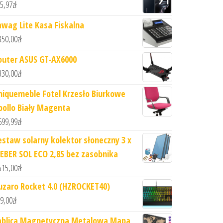
5,97
zł
awag Lite Kasa Fiskalna
350,00
zł
outer ASUS GT-AX6000
330,00
zł
niquemeble Fotel Krzesło Biurkowe
pollo Biały Magenta
699,99
zł
estaw solarny kolektor słoneczny 3 x
EBER SOL ECO 2,85 bez zasobnika
515,00
zł
uzaro Rocket 4.0 (HZROCKET40)
9,00
zł
ablica Magnetyczna Metalowa Mapa