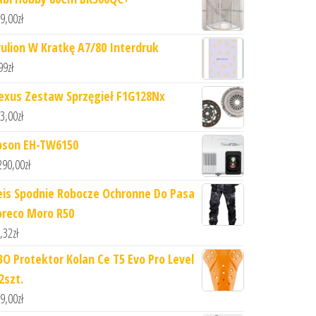
9,00
zł
rulion W Kratkę A7/80 Interdruk
99
zł
exus Zestaw Sprzęgieł F1G128Nx
3,00
zł
pson EH-TW6150
290,00
zł
eis Spodnie Robocze Ochronne Do Pasa
oreco Moro R50
,32
zł
3O Protektor Kolan Ce T5 Evo Pro Level
2szt.
9,00
zł