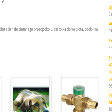
tył
O
6 
G
olor ścian do ciemnego przedpokoju, szczotka do wc złota, podbitka
44
P
6 
E
4
L
L
56
P
A
18