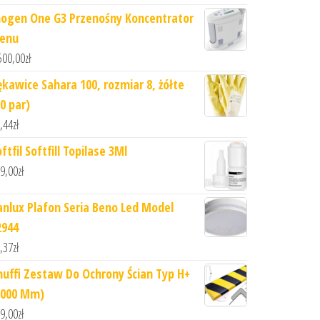
nogen One G3 Przenośny Koncentrator
lenu
500,00
zł
ękawice Sahara 100, rozmiar 8, żółte
0 par)
,44
zł
ftfil Softfill Topilase 3Ml
9,00
zł
anlux Plafon Seria Beno Led Model
2944
,37
zł
nuffi Zestaw Do Ochrony Ścian Typ H+
1000 Mm)
9,00
zł