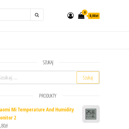
0
0,00zł
SZUKAJ
ukaj:
PRODUKTY
iaomi Mi Temperature And Humidity
onitor 2
,80
zł