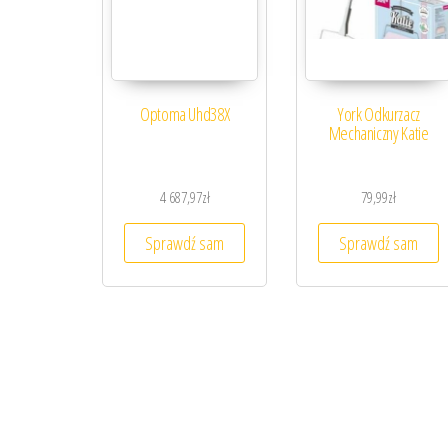
Optoma Uhd38X
York Odkurzacz
Mechaniczny Katie
4 687,97
zł
79,99
zł
Sprawdź sam
Sprawdź sam