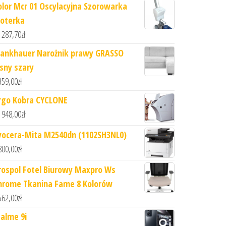
olor Mcr 01 Oscylacyjna Szorowarka
roterka
 287,70
zł
rankhauer Narożnik prawy GRASSO
asny szary
359,00
zł
rgo Kobra CYCLONE
 948,00
zł
yocera-Mita M2540dn (1102SH3NL0)
800,00
zł
rospol Fotel Biurowy Maxpro Ws
hrome Tkanina Fame 8 Kolorów
562,00
zł
ealme 9i