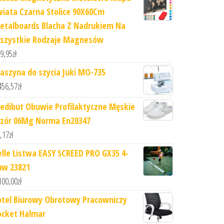
wiata Czarna Stolice 90X60Cm
etalboards Blacha Z Nadrukiem Na
szystkie Rodzaje Magnesów
9,95
zł
aszyna do szycia Juki MO-735
456,57
zł
edibut Obuwie Profilaktyczne Męskie
zór 06Mg Norma En20347
,17
zł
elle Listwa EASY SCREED PRO GX35 4-
uw 23821
100,00
zł
otel Biurowy Obrotowy Pracowniczy
ocket Halmar