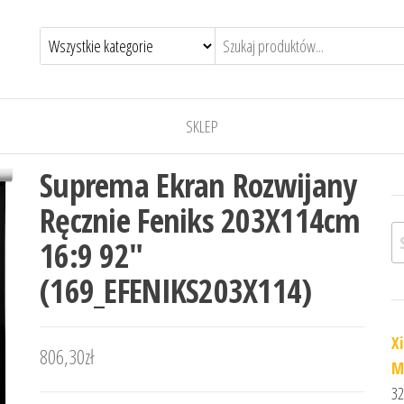
SKLEP
Suprema Ekran Rozwijany
Ręcznie Feniks 203X114cm
Sz
16:9 92″
(169_EFENIKS203X114)
X
806,30
zł
M
32