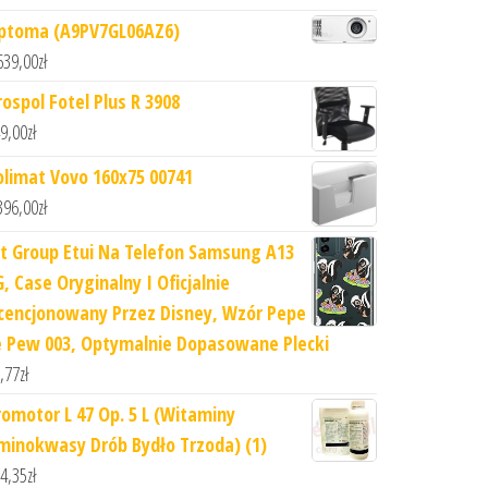
ptoma (A9PV7GL06AZ6)
639,00
zł
rospol Fotel Plus R 3908
9,00
zł
olimat Vovo 160x75 00741
396,00
zł
rt Group Etui Na Telefon Samsung A13
G, Case Oryginalny I Oficjalnie
icencjonowany Przez Disney, Wzór Pepe
e Pew 003, Optymalnie Dopasowane Plecki
,77
zł
romotor L 47 Op. 5 L (Witaminy
minokwasy Drób Bydło Trzoda) (1)
4,35
zł