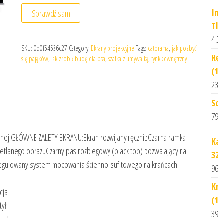
I
Sprawdź sam
T
4 
SKU:
0d0f54536c27
Category:
Ekrany projekcyjne
Tags:
catorama
,
jak pozbyć
R
się pająków
,
jak zrobić budę dla psa
,
szafka z umywalką
,
tynk zewnętrzny
(1
23
So
79
jonalnej.GŁÓWNE ZALETY EKRANU:Ekran rozwijany ręcznieCzarna ramka
K
etlanego obrazuCzarny pas rozbiegowy (black top) pozwalający na
3
egulowany system mocowania ścienno-sufitowego na krańcach
96
K
cja
(
tył
39