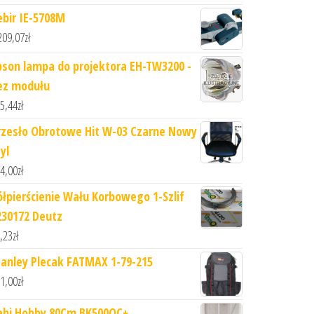
ebir IE-5708M
209,07
zł
pson lampa do projektora EH-TW3200 -
ez modułu
5,44
zł
rzesło Obrotowe Hit W-03 Czarne Nowy
yl
4,00
zł
ółpierścienie Wału Korbowego 1-Szlif
230172 Deutz
,23
zł
tanley Plecak FATMAX 1-79-215
1,00
zł
abi Hobby 80Cm BK500QC+