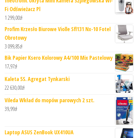
Ineotronic Ukryta Mini Kamera Szpiegowska Wi-
Fi Odświeżacz Pl
1 299,00
zł
Profim Krzesło Biurowe Violle Sfl131 Nx-10 Fotel
Obrotowy
3 099,85
zł
Bik Papier Ksero Kolorowy A4/100 Mix Pastelowy
17,97
zł
Kaleta 5S. Agregat Tynkarski
22 630,00
zł
Vileda Wkład do mopów parowych 2 szt.
39,99
zł
Laptop ASUS ZenBook UX410UA