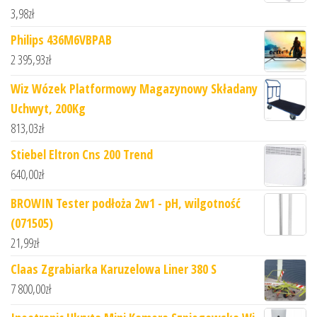
3,98
zł
Philips 436M6VBPAB
2 395,93
zł
Wiz Wózek Platformowy Magazynowy Składany
Uchwyt, 200Kg
813,03
zł
Stiebel Eltron Cns 200 Trend
640,00
zł
BROWIN Tester podłoża 2w1 - pH, wilgotność
(071505)
21,99
zł
Claas Zgrabiarka Karuzelowa Liner 380 S
7 800,00
zł