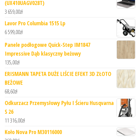
(UX410UAGV028T)
3 659,00
zł
Lavor Pro Columbia 1515 Lp
6 599,00
zł
Panele podłogowe Quick-Step IM1847
Impressive Dąb klasyczny beżowy
135,00
zł
ERISMANN TAPETA DUŻE LIŚCIE EFEKT 3D ZŁOTO
BEŻOWE
68,60
zł
Odkurzacz Przemysłowy Pyłu I Ścieru Husqvarna
S 26
11 316,00
zł
Koło Nova Pro M30116000