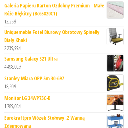
Galeria Papieru Karton Ozdobny Premium - Małe
Róże Błękitny (Bc65820C1)
12,26
zł
Uniquemeble Fotel Biurowy Obrotowy Spinelly
Biały Khaki
2 239,99
zł
Samsung Galaxy S21 Ultra
4 498,00
zł
Stanley Miara OPP 5m 30-697
18,90
zł
Monitor LG 34WP75C-B
1 789,00
zł
Eurokraftpro Wózek Stołowy ,Z Wanną
Zdejmowaną