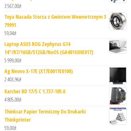
3 567,00
zł
Toya Nasada Storza z Gwintem Wewnetrznym 3
79991
59,04
zł
Laptop ASUS ROG Zephyrus G14
14"/R7/16GB/512GB/NoOS (GA401IUHE017)
5 999,00
zł
Ag Neovo X-17E (X17E0011E0100)
2 403,96
zł
Karcher BD 17/5 C 1.737-105.0
4 805,00
zł
Thinkcar Papier Termiczny Do Drukarki
Thinkprinter
59,00
zł