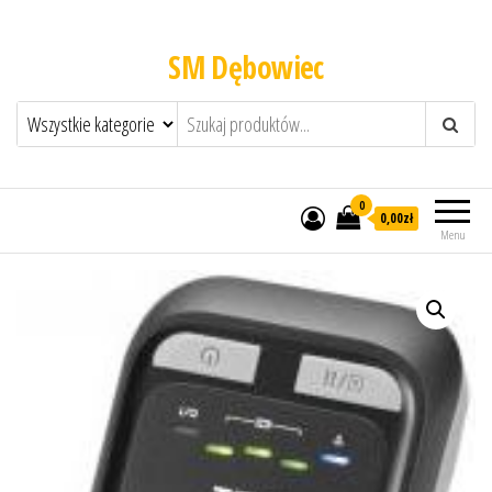
SM Dębowiec
0
0,00zł
Menu