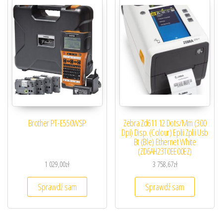
Brother PT-E550WSP
Zebra Zd611 12 Dots/Mm (300
Dpi) Disp. (Colour) Eplii Zplii Usb
Bt (Ble) Ethernet White
(ZD6AH23T0EE00EZ)
1 029,00
zł
3 758,67
zł
Sprawdź sam
Sprawdź sam