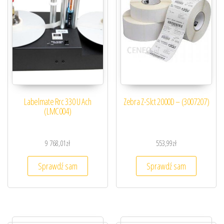
Labelmate Rrc 330 U Ach
Zebra Z-Slct 2000D – (3007207)
(LMC004)
9 768,01
zł
553,99
zł
Sprawdź sam
Sprawdź sam