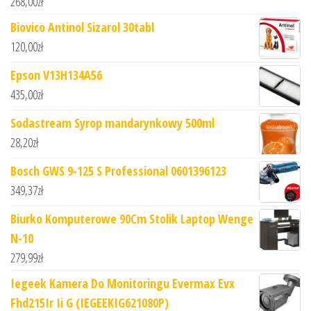
268,00
zł
Biovico Antinol Sizarol 30tabl
120,00
zł
Epson V13H134A56
435,00
zł
Sodastream Syrop mandarynkowy 500ml
28,20
zł
Bosch GWS 9-125 S Professional 0601396123
349,37
zł
Biurko Komputerowe 90Cm Stolik Laptop Wenge
N-10
279,99
zł
Iegeek Kamera Do Monitoringu Evermax Evx
Fhd215Ir Ii G (IEGEEKIG621080P)