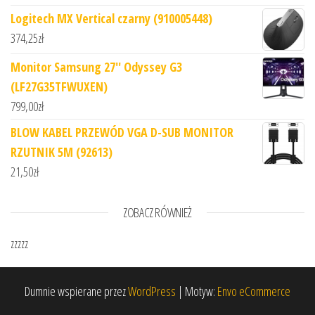
Logitech MX Vertical czarny (910005448)
374,25
zł
Monitor Samsung 27'' Odyssey G3
(LF27G35TFWUXEN)
799,00
zł
BLOW KABEL PRZEWÓD VGA D-SUB MONITOR
RZUTNIK 5M (92613)
21,50
zł
ZOBACZ RÓWNIEŻ
zzzzz
Dumnie wspierane przez
WordPress
|
Motyw:
Envo eCommerce