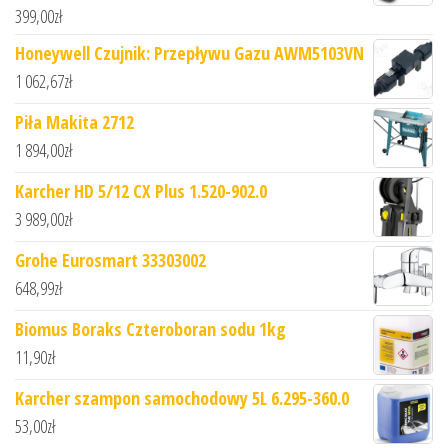
399,00
zł
Honeywell Czujnik: Przepływu Gazu AWM5103VN
1 062,67
zł
Piła Makita 2712
1 894,00
zł
Karcher HD 5/12 CX Plus 1.520-902.0
3 989,00
zł
Grohe Eurosmart 33303002
648,99
zł
Biomus Boraks Czteroboran sodu 1kg
11,90
zł
Karcher szampon samochodowy 5L 6.295-360.0
53,00
zł