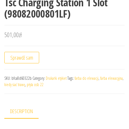
Tsc Charging Station 1 Slot
(98082000801LF)
501,00
zł
Sprawdź sam
SKU:
bfca8d60322b
Category:
Drukarki etykiet
Tags:
farba do elewacji
,
farba elewacyjna
,
kiedy siać trawę
,
płyta osb 22
DESCRIPTION