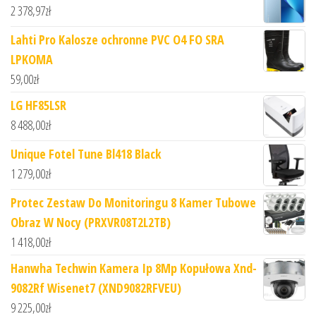
2 378,97
zł
Lahti Pro Kalosze ochronne PVC O4 FO SRA
LPKOMA
59,00
zł
LG HF85LSR
8 488,00
zł
Unique Fotel Tune Bl418 Black
1 279,00
zł
Protec Zestaw Do Monitoringu 8 Kamer Tubowe
Obraz W Nocy (PRXVR08T2L2TB)
1 418,00
zł
Hanwha Techwin Kamera Ip 8Mp Kopułowa Xnd-
9082Rf Wisenet7 (XND9082RFVEU)
9 225,00
zł