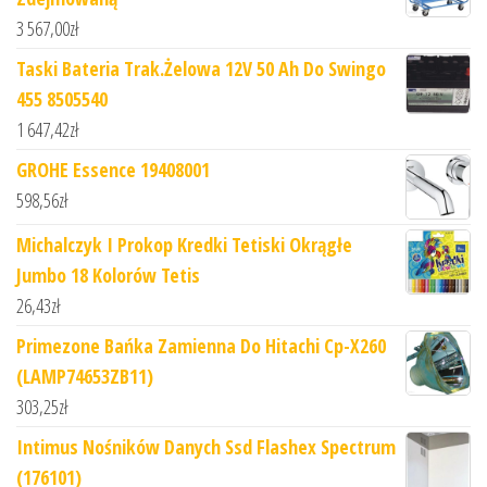
3 567,00
zł
Taski Bateria Trak.Żelowa 12V 50 Ah Do Swingo
455 8505540
1 647,42
zł
GROHE Essence 19408001
598,56
zł
Michalczyk I Prokop Kredki Tetiski Okrągłe
Jumbo 18 Kolorów Tetis
26,43
zł
Primezone Bańka Zamienna Do Hitachi Cp-X260
(LAMP74653ZB11)
303,25
zł
Intimus Nośników Danych Ssd Flashex Spectrum
(176101)