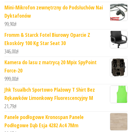
Mini-Mikrofon zewnętrzny do Podsłuchów Nai
Dyktafonów
99,90
zł
Fromm & Starck Fotel Biurowy Oparcie Z
Ekoskóry 100 Kg Star Seat 30
346,00
zł
Kamera do lasu z matrycą 20 Mpix SpyPoint
Force-20
999,00
zł
Jhk Tsualbch Sportowo Plażowy T Shirt Bez
Rękawków Limonkowy Fluorescencyjny M
21,79
zł
Panele podłogowe Kronospan Panele
Podłogowe Dąb Esja 4282 Ac4 7Mm