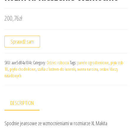
200,76
zł
Sprawdź sam
SKU:
aae5d84a104c
Category:
Odzież robocza
Tags:
panele ogrodzeniowe
,
płyta osb
18
,
płytki chodnikowe
,
szafka z lustrem do łazienki
,
wanna narożna
,
zestaw kluczy
nasadowych
DESCRIPTION
Spodnie jeansowe ze wzmocnieniami w rozmiarze XL Makita