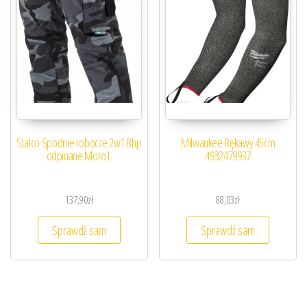
Stalco Spodnie robocze 2w1 Bhp
Milwaukee Rękawy 45cm
odpinane Moro L
4932479937
137,90
zł
88,03
zł
Sprawdź sam
Sprawdź sam