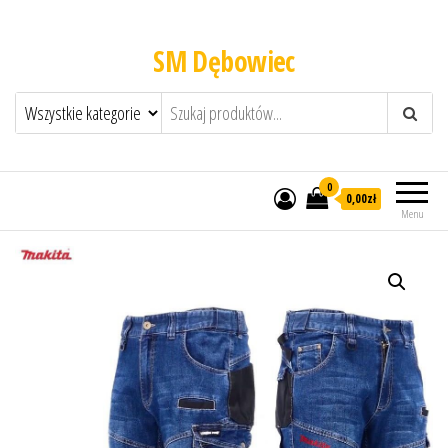
SM Dębowiec
0
0,00zł
Menu