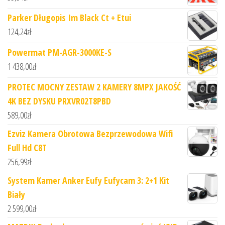
Parker Długopis Im Black Ct + Etui
124,24
zł
Powermat PM-AGR-3000KE-S
1 438,00
zł
PROTEC MOCNY ZESTAW 2 KAMERY 8MPX JAKOŚĆ
4K BEZ DYSKU PRXVR02T8PBD
589,00
zł
Ezviz Kamera Obrotowa Bezprzewodowa Wifi
Full Hd C8T
256,99
zł
System Kamer Anker Eufy Eufycam 3: 2+1 Kit
Biały
2 599,00
zł