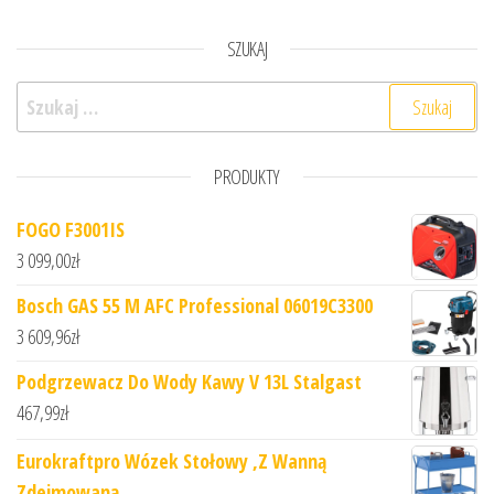
SZUKAJ
Szukaj:
PRODUKTY
FOGO F3001IS
3 099,00
zł
Bosch GAS 55 M AFC Professional 06019C3300
3 609,96
zł
Podgrzewacz Do Wody Kawy V 13L Stalgast
467,99
zł
Eurokraftpro Wózek Stołowy ,Z Wanną
Zdejmowaną