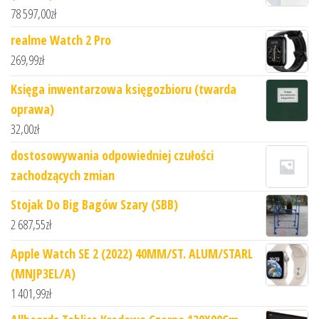
78 597,00
zł
realme Watch 2 Pro
269,99
zł
Księga inwentarzowa księgozbioru (twarda
oprawa)
32,00
zł
dostosowywania odpowiedniej czułości
zachodzących zmian
Stojak Do Big Bagów Szary (SBB)
2 687,55
zł
Apple Watch SE 2 (2022) 40MM/ST. ALUM/STARL
(MNJP3EL/A)
1 401,99
zł