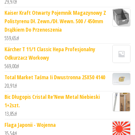
29,97
zł
Kaiser Kraft Otwarty Pojemnik Magazynowy Z
Polistyrenu Dł. Zewn./Dł. Wewn. 500 / 450mm
Drążkiem Do Przenoszenia
559,65
zł
Kärcher T 11/1 Classic Hepa Profesjonalny
Odkurzacz Workowy
569,00
zł
Total Market Taśma Ii Dwustronna 25X50 4140
20,91
zł
Bic Długopis Cristal Re'New Metal Niebieski
1+2szt.
13,85
zł
Flaga Japonii - Wojenna
35,54
zł