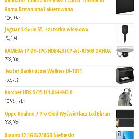
Allboards Tablica Kredowa Czarna 120X90Cm
Rama Drewniana Lakierowana
106,99
zł
Jaguar S-Serie S5, szczotka wiosłowa
26,49
zł
KAMERA IP DH-IPC-HDB4231CP-AS-0360B DAHUA
788,00
zł
Tester Banknotów Wallner Dl-1011
153,75
zł
Karcher HDS 5/15 U 1.064-043.0
10 535,54
zł
Oppo Realme 7 Pro Oled Wyświetlacz Lcd Ekran
358,98
zł
Xiaomi 12 5G 8/256GB Niebieski