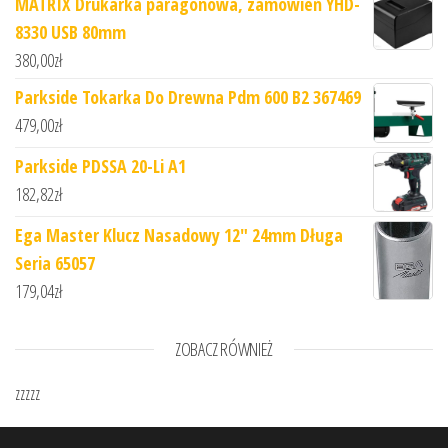
MATRIX Drukarka paragonowa, zamówień YHD-
8330 USB 80mm
380,00
zł
Parkside Tokarka Do Drewna Pdm 600 B2 367469
479,00
zł
Parkside PDSSA 20-Li A1
182,82
zł
Ega Master Klucz Nasadowy 12" 24mm Długa
Seria 65057
179,04
zł
ZOBACZ RÓWNIEŻ
zzzzz