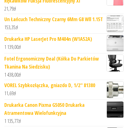
Rękawków Fuksja Fluorescencyjny Xl
21,79
zł
Un Łańcuch Techniczny Czarny 6Mm G8 Wll 1.15T
153,35
zł
Drukarka HP LaserJet Pro M404n (W1A52A)
1 139,00
zł
Fotel Ergonomiczny Deal (Kółka Do Parkietów
Tkanina Na Siedzisku)
1 438,00
zł
VOREL Szybkozłączka, gniazdo D, 1/2'' 81380
11,69
zł
Drukarka Canon Pixma G5050 Drukarka
Atramentowa Wielofunkcyjna
1 135,77
zł