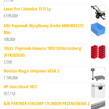
Lavor Pro Columbia 1515 Lp
6 599,00
zł
Allit Pojemnik Wysyłkowy Średni 600X405X273
Mm
108,00
zł
10szt. Pojemnik Kuweta 195X120 Kistenberg
(KTR203020)
3,50
zł
Novitus Waga sklepowa VEGA 2
1 749,00
zł
HP OnesShred 18CC
937,11
zł
B2B PARTNER STALOWY CYLINDER PRZENOŚNIKA Z