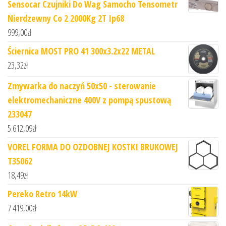
Sensocar Czujniki Do Wag Samocho Tensometr
Nierdzewny Co 2 2000Kg 2T Ip68
999,00
zł
Ściernica MOST PRO 41 300x3.2x22 METAL
23,32
zł
Zmywarka do naczyń 50x50 - sterowanie
elektromechaniczne 400V z pompą spustową
233047
5 612,09
zł
VOREL FORMA DO OZDOBNEJ KOSTKI BRUKOWEJ
T35062
18,49
zł
Pereko Retro 14kW
7 419,00
zł