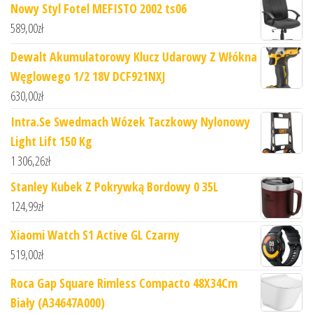
Nowy Styl Fotel MEFISTO 2002 ts06
589,00
zł
Dewalt Akumulatorowy Klucz Udarowy Z Włókna
Węglowego 1/2 18V DCF921NXJ
630,00
zł
Intra.Se Swedmach Wózek Taczkowy Nylonowy
Light Lift 150 Kg
1 306,26
zł
Stanley Kubek Z Pokrywką Bordowy 0 35L
124,99
zł
Xiaomi Watch S1 Active GL Czarny
519,00
zł
Roca Gap Square Rimless Compacto 48X34Cm
Biały (A34647A000)