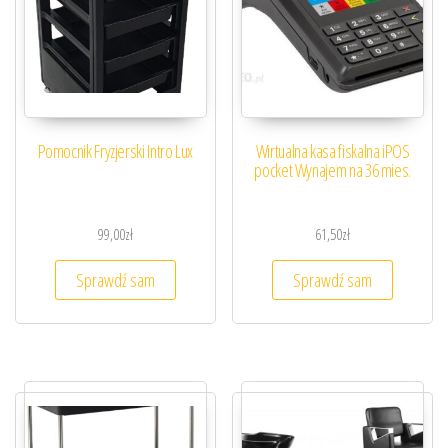
Pomocnik Fryzjerski Intro Lux
Wirtualna kasa fiskalna iPOS
pocket Wynajem na 36 mies.
99,00
zł
61,50
zł
Sprawdź sam
Sprawdź sam