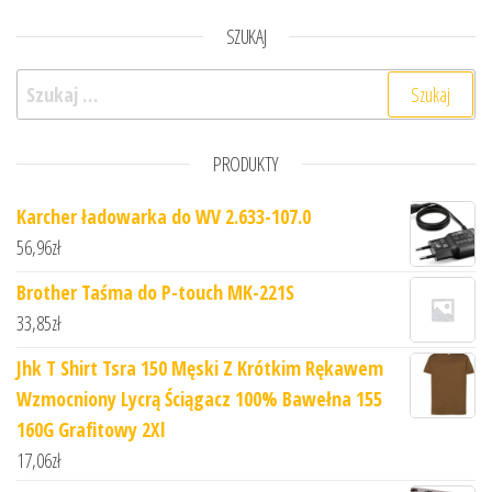
SZUKAJ
Szukaj:
PRODUKTY
Karcher ładowarka do WV 2.633-107.0
56,96
zł
Brother Taśma do P-touch MK-221S
33,85
zł
Jhk T Shirt Tsra 150 Męski Z Krótkim Rękawem
Wzmocniony Lycrą Ściągacz 100% Bawełna 155
160G Grafitowy 2Xl
17,06
zł