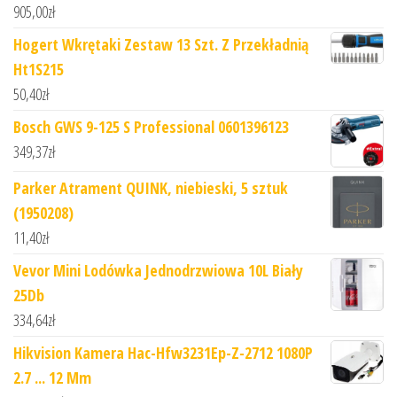
905,00
zł
Hogert Wkrętaki Zestaw 13 Szt. Z Przekładnią
Ht1S215
50,40
zł
Bosch GWS 9-125 S Professional 0601396123
349,37
zł
Parker Atrament QUINK, niebieski, 5 sztuk
(1950208)
11,40
zł
Vevor Mini Lodówka Jednodrzwiowa 10L Biały
25Db
334,64
zł
Hikvision Kamera Hac-Hfw3231Ep-Z-2712 1080P
2.7 ... 12 Mm