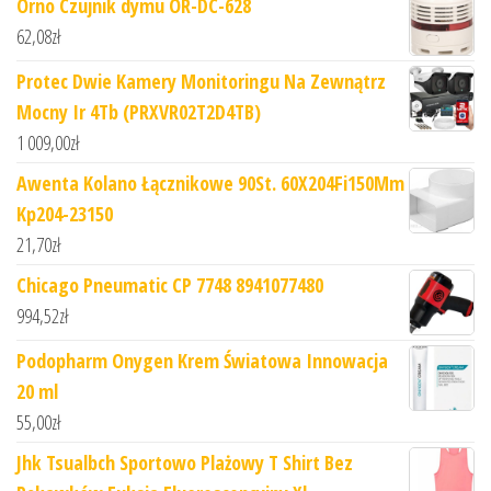
Orno Czujnik dymu OR-DC-628
62,08
zł
Protec Dwie Kamery Monitoringu Na Zewnątrz
Mocny Ir 4Tb (PRXVR02T2D4TB)
1 009,00
zł
Awenta Kolano Łącznikowe 90St. 60X204Fi150Mm
Kp204-23150
21,70
zł
Chicago Pneumatic CP 7748 8941077480
994,52
zł
Podopharm Onygen Krem Światowa Innowacja
20 ml
55,00
zł
Jhk Tsualbch Sportowo Plażowy T Shirt Bez