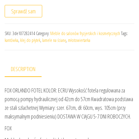
Sprawdź sam
SKU:
3de107282414
Category:
Meble do salonów fryzjerskich i kosmetycznych
Tags:
kantówka
,
klej do płytek
,
lamele na ścianę
,
młotowiertarka
DESCRIPTION
FOX ORLANDO FOTEL KOLOR: ECRU Wysokość fotela regulowana za
pomocą pompy hydraulicznej od 42cm do 57cm Kwadratowa podstawa
ze stali szlachetnej Wymiary: szer. 67cm, dł. 60cm, wys. 105cm (przy
maksymalnym podniesieniu) DOSTAWA W CIĄGU 5-7 DNI ROBOCZYCH.
FOX