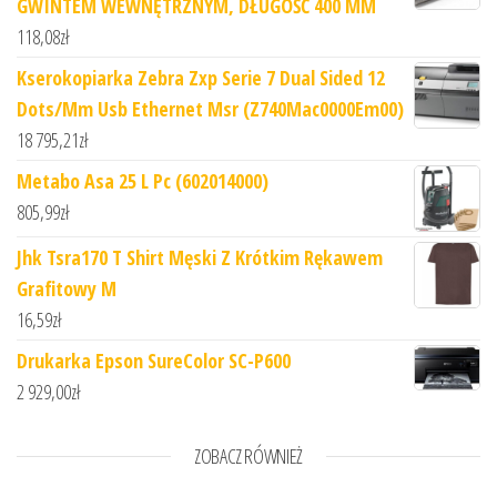
GWINTEM WEWNĘTRZNYM, DŁUGOŚĆ 400 MM
118,08
zł
Kserokopiarka Zebra Zxp Serie 7 Dual Sided 12
Dots/Mm Usb Ethernet Msr (Z740Mac0000Em00)
18 795,21
zł
Metabo Asa 25 L Pc (602014000)
805,99
zł
Jhk Tsra170 T Shirt Męski Z Krótkim Rękawem
Grafitowy M
16,59
zł
Drukarka Epson SureColor SC-P600
2 929,00
zł
ZOBACZ RÓWNIEŻ