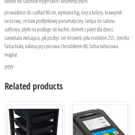
Meble do salonów fryzjerskich i kosmetycznych
prowadnice do szuflad 80 cm, wymiana fug, bejca kolory, krawężnik
tarasowy, zestaw podtynkowy pneumatyczny, lampa do salonu
sufitowa, plytki na podloge do kuchni, domek z palet dla dzieci,
sanwitalia zwisająca, jak pozbyc sie mrowek, piła evolution 255, śnieżka
farba biała, kabina prysznicowa z brodzikiem 80, farba turkusowa
magnat
yyyyy
Related products