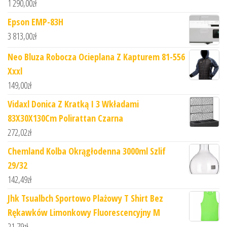
1 290,00
zł
Epson EMP-83H
3 813,00
zł
Neo Bluza Robocza Ocieplana Z Kapturem 81-556
Xxxl
149,00
zł
Vidaxl Donica Z Kratką I 3 Wkładami
83X30X130Cm Polirattan Czarna
272,02
zł
Chemland Kolba Okrągłodenna 3000ml Szlif
29/32
142,49
zł
Jhk Tsualbch Sportowo Plażowy T Shirt Bez
Rękawków Limonkowy Fluorescencyjny M
21,79
zł