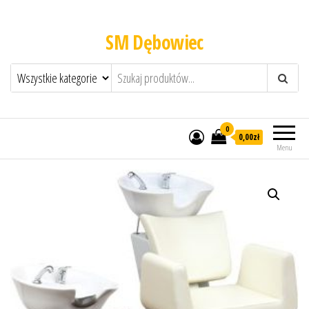
SM Dębowiec
0
0,00zł
Menu