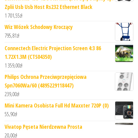
Zplii Usb Usb Host Rs232 Ethernet Black
1 701,55
zł
Wiz Wózek Schodowy Kroczący
795,81
zł
Connectech Electric Projection Screen 4:3 86
1.72X1.3M (CTS04350)
1 359,00
zł
Philips Ochrona Przeciwprzepięciowa
Spn7060Wa/60 (4895229118447)
239,00
zł
Mini Kamera Osobista Full Hd Maxxter 720P (0)
55,90
zł
Vivatop Pęseta Nierdzewna Prosta
20,00
zł