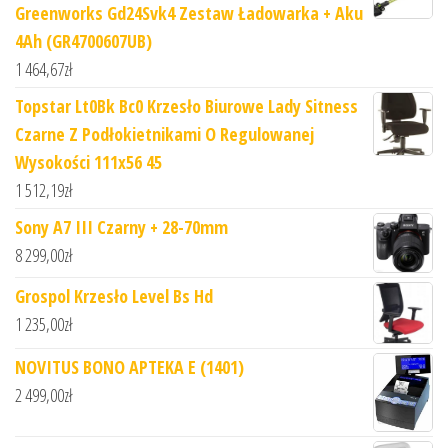
Greenworks Gd24Svk4 Zestaw Ładowarka + Aku
4Ah (GR4700607UB)
1 464,67
zł
Topstar Lt0Bk Bc0 Krzesło Biurowe Lady Sitness
Czarne Z Podłokietnikami O Regulowanej
Wysokości 111x56 45
1 512,19
zł
Sony A7 III Czarny + 28-70mm
8 299,00
zł
Grospol Krzesło Level Bs Hd
1 235,00
zł
NOVITUS BONO APTEKA E (1401)
2 499,00
zł