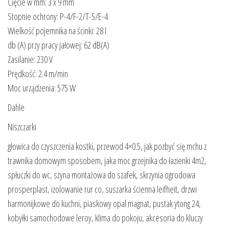
Cięcie w mm: 3 x 9 mm
Stopnie ochrony: P-4/F-2/T-5/E-4
Wielkość pojemnika na ścinki: 28 l
db (A) przy pracy jałowej: 62 dB(A)
Zasilanie: 230 V
Prędkość: 2.4 m/min
Moc urządzenia: 575 W
Dahle
Niszczarki
głowica do czyszczenia kostki, przewod 4×0.5, jak pozbyć się mchu z
trawnika domowym sposobem, jaka moc grzejnika do łazienki 4m2,
spłuczki do wc, szyna montażowa do szafek, skrzynia ogrodowa
prosperplast, izolowanie rur co, suszarka ścienna leifheit, drzwi
harmonijkowe do kuchni, piaskowy opal magnat, pustak ytong 24,
kobyłki samochodowe leroy, klima do pokoju, akcesoria do kluczy