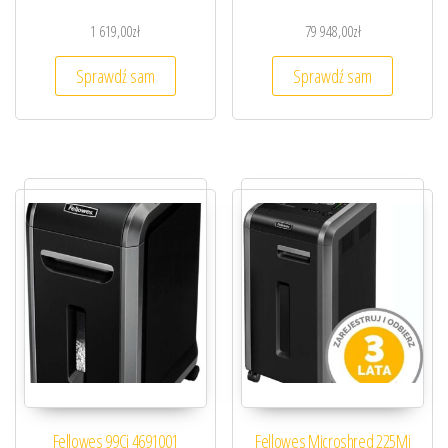
1 619,00
zł
79 948,00
zł
Sprawdź sam
Sprawdź sam
Fellowes 99Ci 4691001
Fellowes Microshred 225Mi