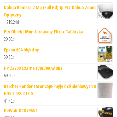
Dahua Kamera 2 Mp (Full Hd) Ip Ptz Dahua Zoom
Optyczny
1 219,24
zł
Pcv Obiekt Monitorowany Eltrox Tabliczka
29,00
zł
Epson 604 błękitny
39,38
zł
HP Z3700 Czarna (V0L79AAABB)
69,00
zł
Karcher Kondensator 25µF myjek ciśnieniowych K
HDS 9.085-013.0
41,40
zł
DeWalt DCD796NT