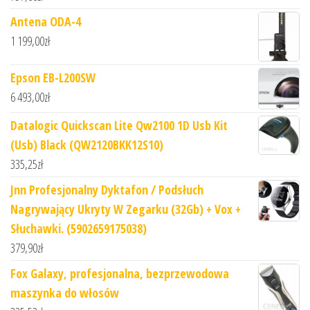
Antena ODA-4
1 199,00
zł
Epson EB-L200SW
6 493,00
zł
Datalogic Quickscan Lite Qw2100 1D Usb Kit
(Usb) Black (QW2120BKK12S10)
335,25
zł
Jnn Profesjonalny Dyktafon / Podsłuch
Nagrywający Ukryty W Zegarku (32Gb) + Vox +
Słuchawki. (5902659175038)
379,90
zł
Fox Galaxy, profesjonalna, bezprzewodowa
maszynka do włosów