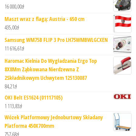
16 000,00
zł
Maszt wraz z flagą: Austria - 650 cm
435,00
zł
Samsung WM75B FLIP 3 Pro LH75WMBWLGCXEN
11 616,61
zł
Haromac Kielnia Do Wygładzania Ergo Top
8X8Mm Ząbkowana Nierdzewna Z
2Składnikowym Uchwytem 125130087
84,21
zł
OKI Belt ES1624 (01117105)
1 113,83
zł
Wózek Platformowy Jednoburtowy Składany
Platforma 450X700mm
757,68
zł