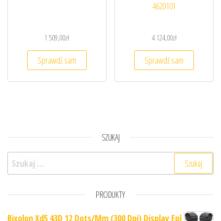
4620101
1 509,00
zł
4 124,00
zł
Sprawdź sam
Sprawdź sam
SZUKAJ
Szukaj:
PRODUKTY
Bixolon Xd5 43D 12 Dots/Mm (300 Dpi) Display Epl