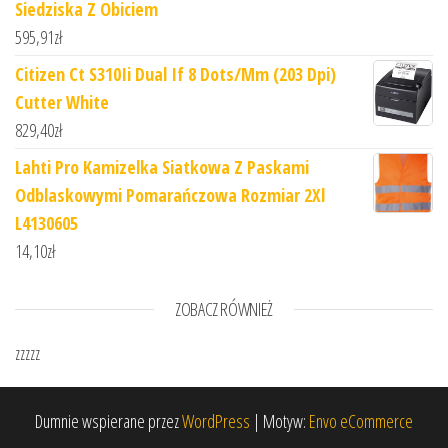
Siedziska Z Obiciem
595,91
zł
Citizen Ct S310Ii Dual If 8 Dots/Mm (203 Dpi)
Cutter White
829,40
zł
Lahti Pro Kamizelka Siatkowa Z Paskami
Odblaskowymi Pomarańczowa Rozmiar 2Xl
L4130605
14,10
zł
ZOBACZ RÓWNIEŻ
zzzzz
Dumnie wspierane przez
WordPress
|
Motyw:
Envo eCommerce