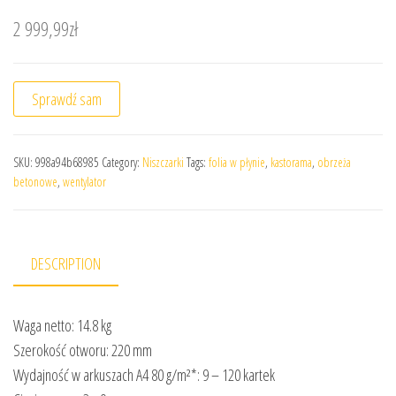
2 999,99
zł
Sprawdź sam
SKU:
998a94b68985
Category:
Niszczarki
Tags:
folia w płynie
,
kastorama
,
obrzeża
betonowe
,
wentylator
DESCRIPTION
Waga netto: 14.8 kg
Szerokość otworu: 220 mm
Wydajność w arkuszach A4 80 g/m²*: 9 – 120 kartek