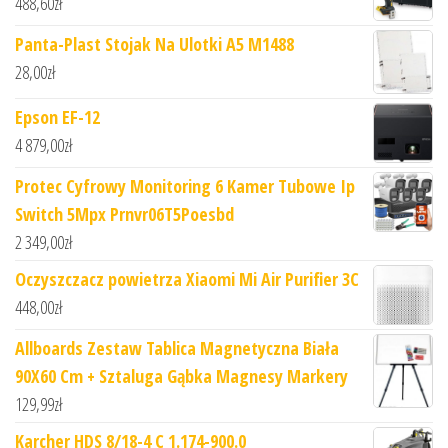
488,60
zł
Panta-Plast Stojak Na Ulotki A5 M1488
28,00
zł
Epson EF-12
4 879,00
zł
Protec Cyfrowy Monitoring 6 Kamer Tubowe Ip
Switch 5Mpx Prnvr06T5Poesbd
2 349,00
zł
Oczyszczacz powietrza Xiaomi Mi Air Purifier 3C
448,00
zł
Allboards Zestaw Tablica Magnetyczna Biała
90X60 Cm + Sztaluga Gąbka Magnesy Markery
129,99
zł
Karcher HDS 8/18-4 C 1.174-900.0