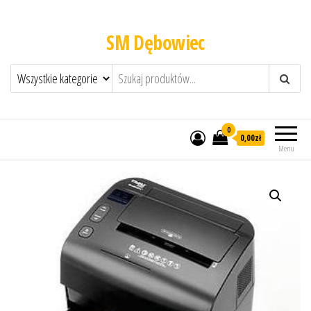
SM Dębowiec
0
0,00zł
Menu