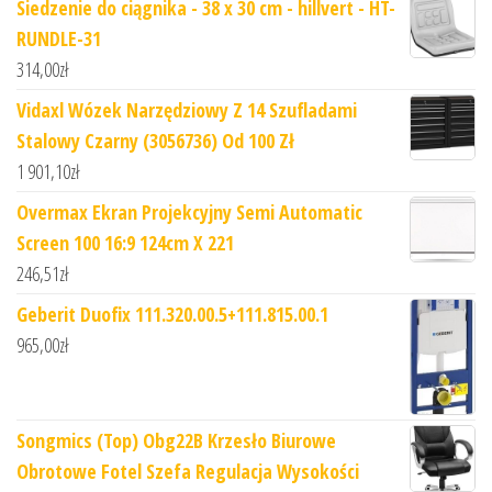
Siedzenie do ciągnika - 38 x 30 cm - hillvert - HT-
RUNDLE-31
314,00
zł
Vidaxl Wózek Narzędziowy Z 14 Szufladami
Stalowy Czarny (3056736) Od 100 Zł
1 901,10
zł
Overmax Ekran Projekcyjny Semi Automatic
Screen 100 16:9 124cm X 221
246,51
zł
Geberit Duofix 111.320.00.5+111.815.00.1
965,00
zł
Songmics (Top) Obg22B Krzesło Biurowe
Obrotowe Fotel Szefa Regulacja Wysokości