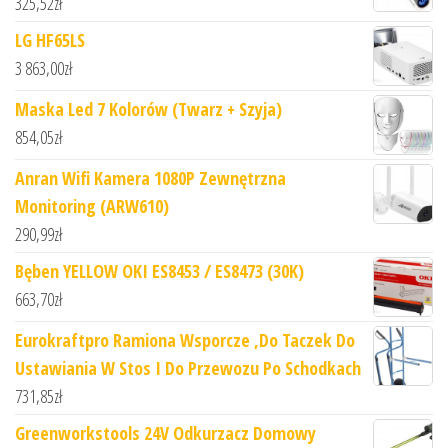
325,52
zł
LG HF65LS
3 863,00
zł
Maska Led 7 Kolorów (Twarz + Szyja)
854,05
zł
Anran Wifi Kamera 1080P Zewnętrzna
Monitoring (ARW610)
290,99
zł
Bęben YELLOW OKI ES8453 / ES8473 (30K)
663,70
zł
Eurokraftpro Ramiona Wsporcze ,Do Taczek Do
Ustawiania W Stos I Do Przewozu Po Schodkach
731,85
zł
Greenworkstools 24V Odkurzacz Domowy