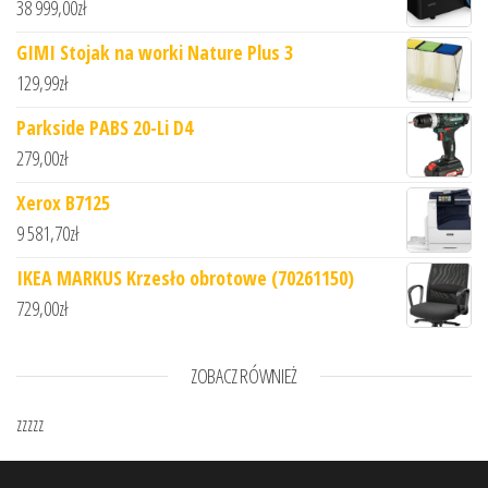
38 999,00
zł
GIMI Stojak na worki Nature Plus 3
129,99
zł
Parkside PABS 20-Li D4
279,00
zł
Xerox B7125
9 581,70
zł
IKEA MARKUS Krzesło obrotowe (70261150)
729,00
zł
ZOBACZ RÓWNIEŻ
zzzzz