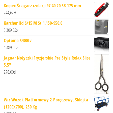
Knipex Ściągacz izolacji 97 40 20 SB 175 mm
244,62
zł
Karcher Hd 6/15 M St 1.150-950.0
3 309,05
zł
Optoma S400Lv
1 489,00
zł
Jaguar Nożyczki Fryzjerskie Pre Style Relax Slice
5,5"
278,00
zł
Wiz Wózek Platformowy 2-Poręczowy, Sklejka
(1200X700), 250 Kg