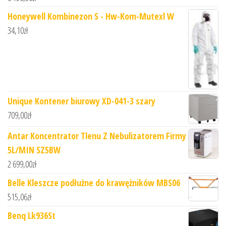
Honeywell Kombinezon S - Hw-Kom-Mutexl W
34,10
zł
Unique Kontener biurowy XD-041-3 szary
709,00
zł
Antar Koncentrator Tlenu Z Nebulizatorem Firmy
5L/MIN SZ5BW
2 699,00
zł
Belle Kleszcze podłużne do krawężników MBS06
515,06
zł
Benq Lk936St