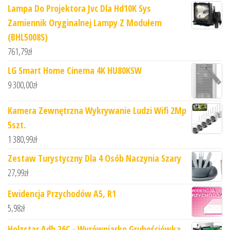
Lampa Do Projektora Jvc Dla Hd10K Sys
Zamiennik Oryginalnej Lampy Z Modułem
(BHL5008S)
761,79
zł
LG Smart Home Cinema 4K HU80KSW
9 300,00
zł
Kamera Zewnętrzna Wykrywanie Ludzi Wifi 2Mp
5szt.
1 380,99
zł
Zestaw Turystyczny Dla 4 Osób Naczynia Szary
27,99
zł
Ewidencja Przychodów A5, R1
5,98
zł
Holzstar Adh 26C - Wyrówniarko Grubościówka