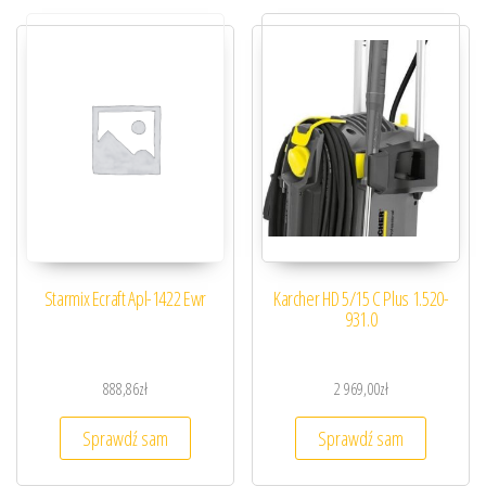
Starmix Ecraft Apl-1422 Ewr
Karcher HD 5/15 C Plus 1.520-
931.0
888,86
zł
2 969,00
zł
Sprawdź sam
Sprawdź sam