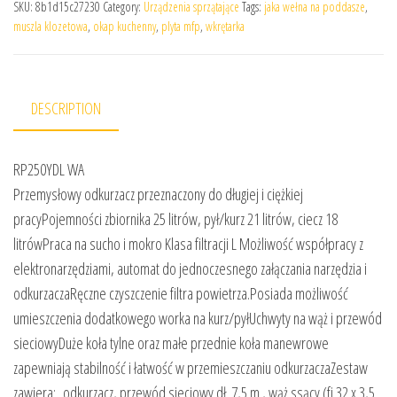
SKU:
8b1d15c27230
Category:
Urządzenia sprzątające
Tags:
jaka wełna na poddasze
,
muszla klozetowa
,
okap kuchenny
,
plyta mfp
,
wkrętarka
DESCRIPTION
RP250YDL WA
Przemysłowy odkurzacz przeznaczony do długiej i ciężkiej
pracyPojemności zbiornika 25 litrów, pył/kurz 21 litrów, ciecz 18
litrówPraca na sucho i mokro Klasa filtracji L Możliwość współpracy z
elektronarzędziami, automat do jednoczesnego załączania narzędzia i
odkurzaczaRęczne czyszczenie filtra powietrza.Posiada możliwość
umieszczenia dodatkowego worka na kurz/pyłUchwyty na wąż i przewód
sieciowyDuże koła tylne oraz małe przednie koła manewrowe
zapewniają stabilność i łatwość w przemieszczaniu odkurzaczaZestaw
zawiera: odkurzacz, przewód sieciowy dł. 7,5 m., wąż ssący (fi 32 x 3,5