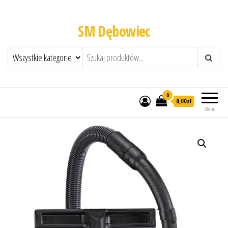
SM Dębowiec
0
0,00zł
Menu