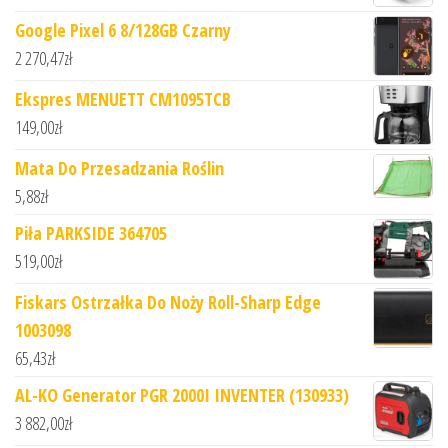
Google Pixel 6 8/128GB Czarny
2 270,47
zł
Ekspres MENUETT CM1095TCB
149,00
zł
Mata Do Przesadzania Roślin
5,88
zł
Piła PARKSIDE 364705
519,00
zł
Fiskars Ostrzałka Do Noży Roll-Sharp Edge
1003098
65,43
zł
AL-KO Generator PGR 2000I INVENTER (130933)
3 882,00
zł