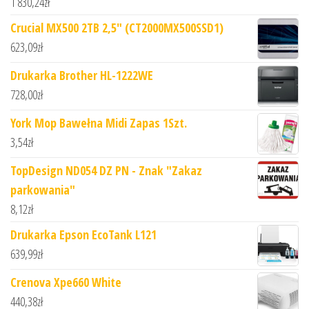
1 830,24
zł
Crucial MX500 2TB 2,5" (CT2000MX500SSD1)
623,09
zł
Drukarka Brother HL-1222WE
728,00
zł
York Mop Bawełna Midi Zapas 1Szt.
3,54
zł
TopDesign ND054 DZ PN - Znak "Zakaz
parkowania"
8,12
zł
Drukarka Epson EcoTank L121
639,99
zł
Crenova Xpe660 White
440,38
zł