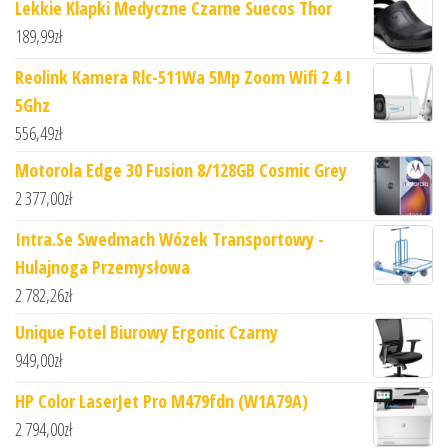
Lekkie Klapki Medyczne Czarne Suecos Thor
189,99
zł
Reolink Kamera Rlc-511Wa 5Mp Zoom Wifi 2 4 I
5Ghz
556,49
zł
Motorola Edge 30 Fusion 8/128GB Cosmic Grey
2 377,00
zł
Intra.Se Swedmach Wózek Transportowy -
Hulajnoga Przemysłowa
2 782,26
zł
Unique Fotel Biurowy Ergonic Czarny
949,00
zł
HP Color LaserJet Pro M479fdn (W1A79A)
2 794,00
zł