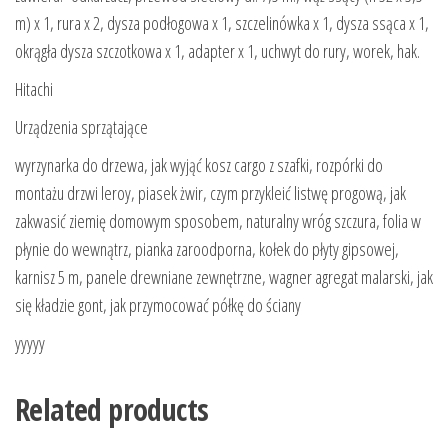
m) x 1, rura x 2, dysza podłogowa x 1, szczelinówka x 1, dysza ssąca x 1,
okrągła dysza szczotkowa x 1, adapter x 1, uchwyt do rury, worek, hak.
Hitachi
Urządzenia sprzątające
wyrzynarka do drzewa, jak wyjąć kosz cargo z szafki, rozpórki do
montażu drzwi leroy, piasek żwir, czym przykleić listwę progową, jak
zakwasić ziemię domowym sposobem, naturalny wróg szczura, folia w
płynie do wewnątrz, pianka zaroodporna, kołek do płyty gipsowej,
karnisz 5 m, panele drewniane zewnętrzne, wagner agregat malarski, jak
się kładzie gont, jak przymocować półkę do ściany
yyyyy
Related products