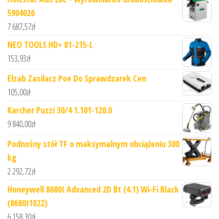
5904026
7 687,57
zł
NEO TOOLS HD+ 81-215-L
153,93
zł
Elzab Zasilacz Poe Do Sprawdzarek Cen
105,00
zł
Karcher Puzzi 30/4 1.101-120.0
9 840,00
zł
Podnośny stół TF o maksymalnym obciążeniu 300
kg
2 292,72
zł
Honeywell 8680I Advanced 2D Bt (4.1) Wi-Fi Black
(8680I1022)
6 158,30
zł