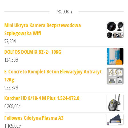
PRODUKTY
Mini Ukryta Kamera Bezprzewodowa
Szpiegowska Wifi
57,80
zł
DOLFOS DOLMIX BZ-2+ 10KG
124,50
zł
E-Concreto Komplet Beton Elewacyjny Antracyt
12Kg
922,87
zł
Karcher HD 8/18-4 M Plus 1.524-972.0
6 268,00
zł
Fellowes Gilotyna Plasma A3
1 105,00
zł