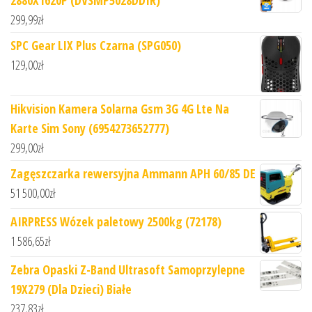
2880X1620P (DVSMP5028DDIR)
299,99
zł
SPC Gear LIX Plus Czarna (SPG050)
129,00
zł
Hikvision Kamera Solarna Gsm 3G 4G Lte Na
Karte Sim Sony (6954273652777)
299,00
zł
Zagęszczarka rewersyjna Ammann APH 60/85 DE
51 500,00
zł
AIRPRESS Wózek paletowy 2500kg (72178)
1 586,65
zł
Zebra Opaski Z-Band Ultrasoft Samoprzylepne
19X279 (Dla Dzieci) Białe
237,83
zł