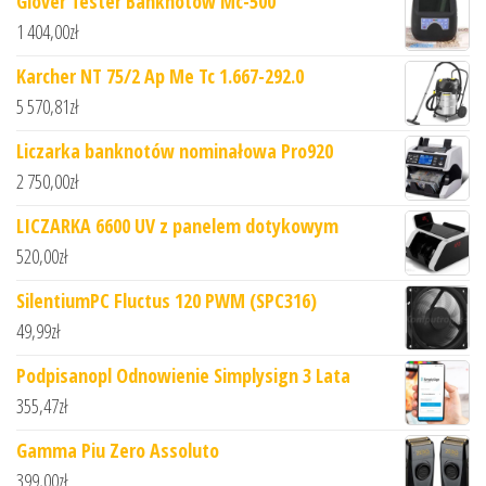
Glover Tester Banknotów Mc-500
1 404,00
zł
Karcher NT 75/2 Ap Me Tc 1.667-292.0
5 570,81
zł
Liczarka banknotów nominałowa Pro920
2 750,00
zł
LICZARKA 6600 UV z panelem dotykowym
520,00
zł
SilentiumPC Fluctus 120 PWM (SPC316)
49,99
zł
Podpisanopl Odnowienie Simplysign 3 Lata
355,47
zł
Gamma Piu Zero Assoluto
399,00
zł