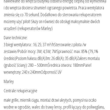
nawiewane do wnętrza budynku odbiera energię cieplną od wymiennika
i do wnętrza dociera strumień ogrzanego powietrza. Praca wentylatora
zmienia się co 70 sekund. Dodatkowo do sterowania rekuperatorem
możemy użyć pilot! Służy on również do obsługi maksymalnie dwóch
urządzeń (rekuperatorów Marley)
Dane techniczne:
3 biegi wentylatora : 16; 25; 37 m³/hSterowanie z pilota /w
zestawie/Pobór mocy: 3W; 4,5W; 7WSprawność: max. 85% (79,1%
średnio)Poziom hałasu dB(A)3m: 26 dB(A); 35 dB(A)Zakres montażu
(grubość ściany): 280 – 500mmŚrednica otworu: 180mmPanel
wewnętrzny: 240 x 240mmOdporność UV
Marley
Centrale rekuperacyjne
małe grille, miernik ciągu, montaż drzwi ukrytych, pomysł na oczko
wodne w ogrodzie, walec do trawy leroy, profil łączący do poliwęglanu,