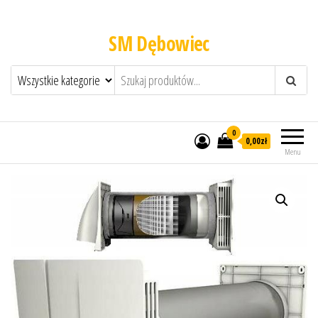
SM Dębowiec
0
0,00zł
Menu