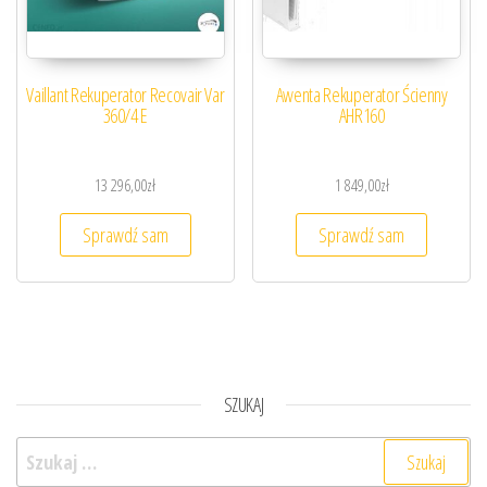
Vaillant Rekuperator Recovair Var
Awenta Rekuperator Ścienny
360/4 E
AHR160
13 296,00
zł
1 849,00
zł
Sprawdź sam
Sprawdź sam
SZUKAJ
Szukaj: