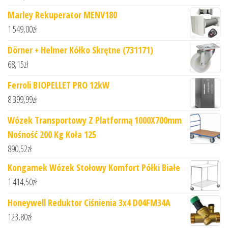
Marley Rekuperator MENV180
1 549,00
zł
Dörner + Helmer Kółko Skrętne (731171)
68,15
zł
Ferroli BIOPELLET PRO 12kW
8 399,99
zł
Wózek Transportowy Z Platformą 1000X700mm
Nośność 200 Kg Koła 125
890,52
zł
Kongamek Wózek Stołowy Komfort Półki Białe
1 414,50
zł
Honeywell Reduktor Ciśnienia 3x4 D04FM34A
123,80
zł