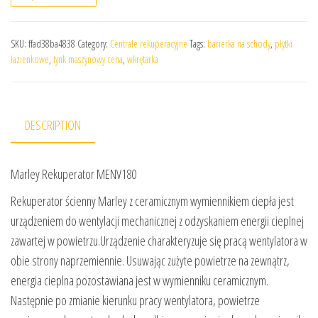
SKU:
ffad38ba4838
Category:
Centrale rekuperacyjne
Tags:
barierka na schody
,
płytki
łazienkowe
,
tynk maszynowy cena
,
wkrętarka
DESCRIPTION
Marley Rekuperator MENV180
Rekuperator ścienny Marley z ceramicznym wymiennikiem ciepła jest
urządzeniem do wentylacji mechanicznej z odzyskaniem energii cieplnej
zawartej w powietrzu.Urządzenie charakteryzuje się pracą wentylatora w
obie strony naprzemiennie. Usuwając zużyte powietrze na zewnątrz,
energia cieplna pozostawiana jest w wymienniku ceramicznym.
Następnie po zmianie kierunku pracy wentylatora, powietrze