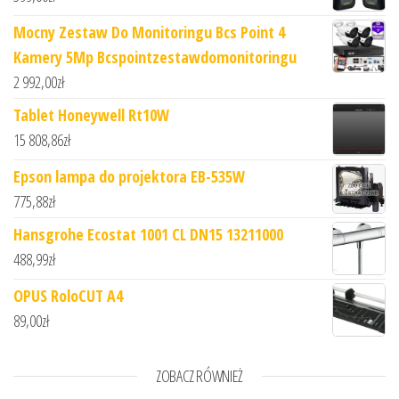
Mocny Zestaw Do Monitoringu Bcs Point 4
Kamery 5Mp Bcspointzestawdomonitoringu
2 992,00
zł
Tablet Honeywell Rt10W
15 808,86
zł
Epson lampa do projektora EB-535W
775,88
zł
Hansgrohe Ecostat 1001 CL DN15 13211000
488,99
zł
OPUS RoloCUT A4
89,00
zł
ZOBACZ RÓWNIEŻ