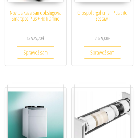
Novitus Kasa Samoobsługowa
Grospol Ergohuman Plus Elite
Smartpos Plus + Hd Ii Online
Zestaw I
49 925,70
zł
2 659,00
zł
Sprawdź sam
Sprawdź sam