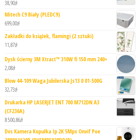
38,90
zł
Mitech C9 Biały (PLEDC9)
699,00
zł
Zakładki do książek, flamingi (2 sztuki)
11,87
zł
Dysk ścierny 3M Xtract™ 310W fi 150 mm 240+
2,08
zł
Blow 44-109 Waga Jubilerska Js13 0 01-500G
32,73
zł
Drukarka HP LASERJET ENT 700 M712DN A3
(CF236A)
8 500,86
zł
Dvs Kamera Kopułka Ip 2K 5Mpx Onvif Poe