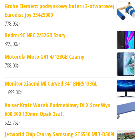
Grohe Element podtynkowy baterii 2-otworowej
Eurodisc Joy 23429000
778,95
zł
Redmi 9C NFC 2/32GB Szary
399,00
zł
Motorola Moto G41 4/128GB Czarny
788,00
zł
Monitor Xiaomi Mi Curved 34" BHR5133GL
1 699,00
zł
Kaiser Kraft Wózek Podmeblowy Dł X Szer Wys
600 300 120mm Opak 2szt.
522,75
zł
Jetworld Chip Czarny Samsung ST6510 MLT-D309L