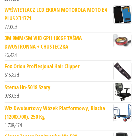
WYŚWIETLACZ LCD EKRAN MOTOROLA MOTO E4
PLUS XT1771
77,00
zł
3M 9MM/5M VHB GPH 160GF TAŚMA
DWUSTRONNA + CHUSTECZKA
26,42
zł
Fox Orion Proffesjonal Hair Clipper
615,82
zł
Stema Hn-5018 Szary
973,05
zł
Wiz Dwuburtowy Wózek Platformowy, Blacha
(1200X700), 250 Kg
1 708,47
zł