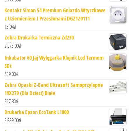
Kontakt Simon 54 Premium Gniazdo Wtyczkowe
z Uziemieniem I Przesłonami DGZ1Z0111
13,04
zł
Zebra Drukarka Termiczna Zd230
2 075,00
zł
Inkubator 60 Jaj Wylęgarka Klujnik Lcd Termom
5Dt
359,00
zł
Zebra Opaski Z-Band Ultrasoft Samoprzylepne
19X279 (Dla Dzieci) Białe
237,83
zł
Drukarka Epson EcoTank L1800
2 999,00
zł