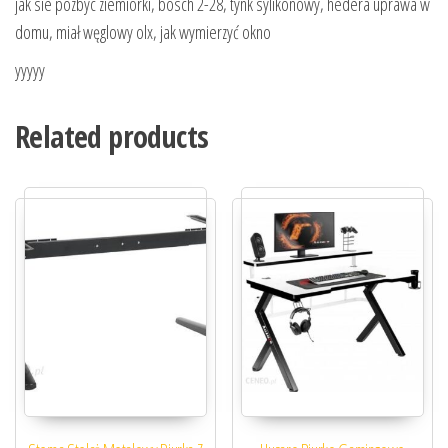
jak sie pozbyc ziemiorki, bosch 2-28, tynk sylikonowy, hedera uprawa w
domu, miał węglowy olx, jak wymierzyć okno
yyyyy
Related products