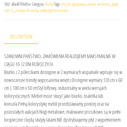
SKU:
40a4078645ec
Category:
Biurka
Tags:
klej do styropianu
,
meble kuchenne
,
płyta
osb 12
,
pompa do wody
,
siatka ogrodzeniowa
DESCRIPTION
SZANOWNI PAŃSTWO, ZAMÓWIENIA REALIZUJEMY MAKSYMALNIE W
CIĄGU 10-12 DNI ROBOCZYCH.
Biurko z 2 półeczkami dostępne w 2 wymiarach wspaniale wpisuje się w
nowoczesne trendy wyposażenia wnętrz.Dostępne wymiary:120 cm x 60
cm | 100 cm x 50 cmStyl loftowy, industrialny w wielu wersjach
kolorystycznych. Mebel może służyć jako biurko, toaletka lub
konsola.Pełną kolorystykę mebli przedstawiamy poniżej oraz na
pozostałych aukcjach.Nogi metalowe, malowane proszkowo są w pełni
bezpieczne i będą służyły latami.NIE dystrybuujemy płyt z wypełnieniem