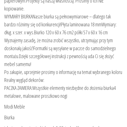
papierowym.Projekty są naszą własnością. Prosimy o ich NIE
kopiowanie.
WYMIARY BIURKANasze biurka są pełnowymiarowe – dlatego tak
bardzo różnimy się od konkurencji!Płyta laminowana 18 mmWymiary:
dług. x szer. x wys.Biurko 120 x 60 x 76 cm2 półki 57 x 60 x 16 cm
Wyznajemy zasadę, że można zrobić wszystko, utrzymując przy tym
doskonałą jakość!Formatki są wysyłane w paczce do samodzielnego
montażu.Dzięki szczegółowej instrukcji z pewnością uda Ci się złożyć
mebel samemu!
Po zakupie, uprzejmie prosimy o informację na temat wybranego koloru
Realny wygląd dekorów:
PACZKA ZAWIERA:Wszystkie elementy niezbędne do złożenia biurka4
metalowe, malowane proszkowo nogi
Modi Meble
Biurka