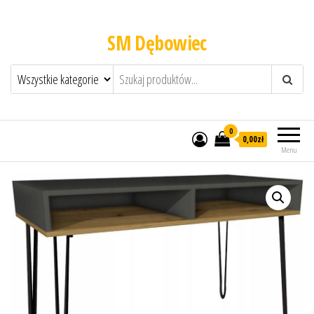
SM Dębowiec
0
0,00zł
Menu