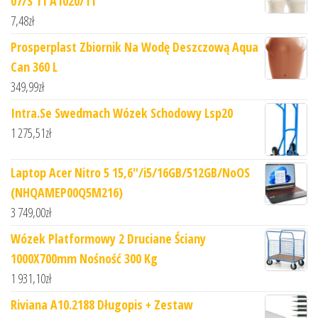
07/S 11 A1020/11
7,48
zł
Prosperplast Zbiornik Na Wodę Deszczową Aqua
Can 360 L
349,99
zł
Intra.Se Swedmach Wózek Schodowy Lsp20
1 275,51
zł
Laptop Acer Nitro 5 15,6"/i5/16GB/512GB/NoOS
(NHQAMEP00Q5M216)
3 749,00
zł
Wózek Platformowy 2 Druciane Ściany
1000X700mm Nośność 300 Kg
1 931,10
zł
Riviana A10.2188 Długopis + Zestaw