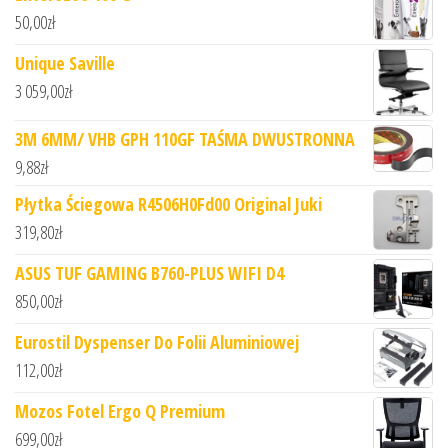
50,00
zł
Unique Saville
3 059,00
zł
3M 6MM/ VHB GPH 110GF TAŚMA DWUSTRONNA
9,88
zł
Płytka Ściegowa R4506H0Fd00 Original Juki
319,80
zł
ASUS TUF GAMING B760-PLUS WIFI D4
850,00
zł
Eurostil Dyspenser Do Folii Aluminiowej
112,00
zł
Mozos Fotel Ergo Q Premium
699,00
zł