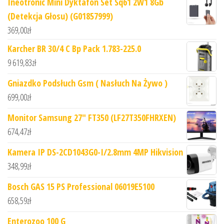
Ineotronic Mini Dyktafon Set Sq61 2W1 8Gb
(Detekcja Głosu) (G01857999)
369,00
zł
Karcher BR 30/4 C Bp Pack 1.783-225.0
9 619,83
zł
Gniazdko Podsłuch Gsm ( Nasłuch Na Żywo )
699,00
zł
Monitor Samsung 27" FT350 (LF27T350FHRXEN)
674,47
zł
Kamera IP DS-2CD1043G0-I/2.8mm 4MP Hikvision
348,99
zł
Bosch GAS 15 PS Professional 06019E5100
658,59
zł
Enterozoo 100 G