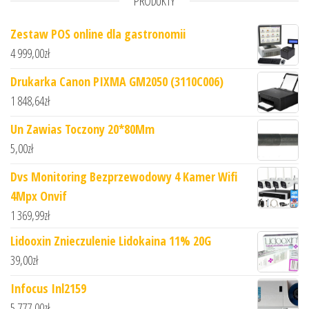
PRODUKTY
Zestaw POS online dla gastronomii
4 999,00
zł
Drukarka Canon PIXMA GM2050 (3110C006)
1 848,64
zł
Un Zawias Toczony 20*80Mm
5,00
zł
Dvs Monitoring Bezprzewodowy 4 Kamer Wifi
4Mpx Onvif
1 369,99
zł
Lidooxin Znieczulenie Lidokaina 11% 20G
39,00
zł
Infocus Inl2159
5 777,00
zł