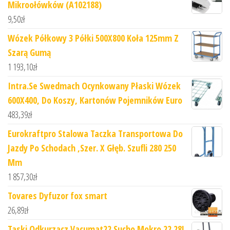
Mikroołówków (A102188)
9,50
zł
Wózek Półkowy 3 Półki 500X800 Koła 125mm Z
Szarą Gumą
1 193,10
zł
Intra.Se Swedmach Ocynkowany Płaski Wózek
600X400, Do Koszy, Kartonów Pojemników Euro
483,39
zł
Eurokraftpro Stalowa Taczka Transportowa Do
Jazdy Po Schodach ,Szer. X Głęb. Szufli 280 250
Mm
1 857,30
zł
Tovares Dyfuzor fox smart
26,89
zł
Taski Odkurzacz Vacumat22 Sucho Mokro 22 28L