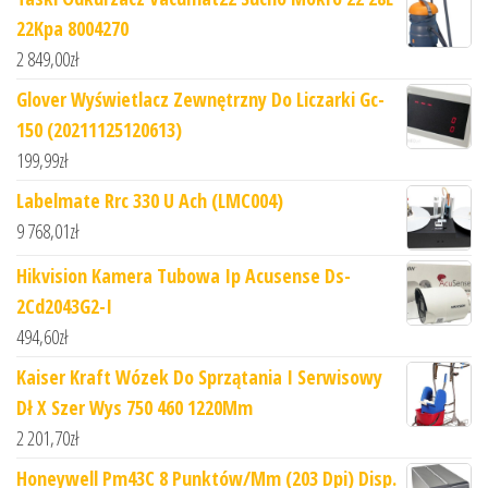
22Kpa 8004270
2 849,00
zł
Glover Wyświetlacz Zewnętrzny Do Liczarki Gc-
150 (20211125120613)
199,99
zł
Labelmate Rrc 330 U Ach (LMC004)
9 768,01
zł
Hikvision Kamera Tubowa Ip Acusense Ds-
2Cd2043G2-I
494,60
zł
Kaiser Kraft Wózek Do Sprzątania I Serwisowy
Dł X Szer Wys 750 460 1220Mm
2 201,70
zł
Honeywell Pm43C 8 Punktów/Mm (203 Dpi) Disp.