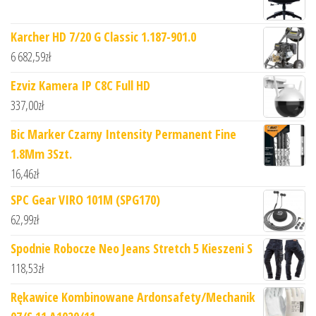
Karcher HD 7/20 G Classic 1.187-901.0
6 682,59
zł
Ezviz Kamera IP C8C Full HD
337,00
zł
Bic Marker Czarny Intensity Permanent Fine
1.8Mm 3Szt.
16,46
zł
SPC Gear VIRO 101M (SPG170)
62,99
zł
Spodnie Robocze Neo Jeans Stretch 5 Kieszeni S
118,53
zł
Rękawice Kombinowane Ardonsafety/Mechanik