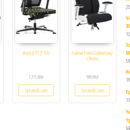
25
V
8
12
S
M
n
Bejot JOTT JT 102
Halmar Fotel Gabinetowy
Chrono
59
K
1 271,00
zł
599,99
zł
19
Sprawdź sam
Sprawdź sam
E
13
Y
Y
64