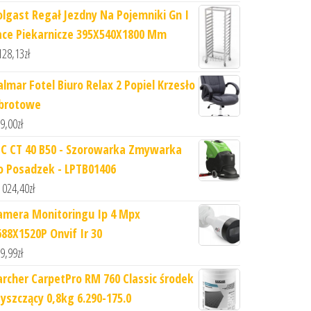
olgast Regał Jezdny Na Pojemniki Gn I
ace Piekarnicze 395X540X1800 Mm
128,13
zł
almar Fotel Biuro Relax 2 Popiel Krzesło
brotowe
9,00
zł
PC CT 40 B50 - Szorowarka Zmywarka
o Posadzek - LPTB01406
 024,40
zł
amera Monitoringu Ip 4 Mpx
688X1520P Onvif Ir 30
9,99
zł
archer CarpetPro RM 760 Classic środek
zyszczący 0,8kg 6.290-175.0