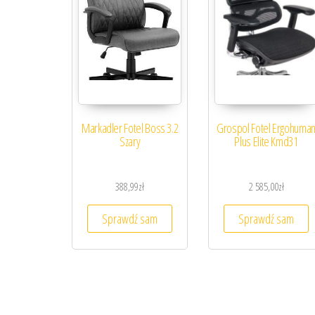
Markadler Fotel Boss 3.2
Grospol Fotel Ergohuma
Szary
Plus Elite Kmd31
388,99
zł
2 585,00
zł
Sprawdź sam
Sprawdź sam