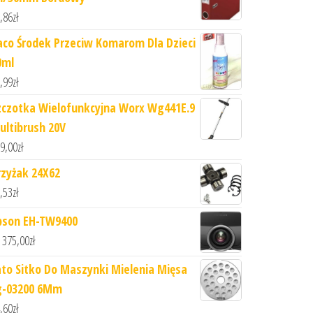
,86
zł
aco Środek Przeciw Komarom Dla Dzieci
0ml
,99
zł
zczotka Wielofunkcyjna Worx Wg441E.9
ultibrush 20V
9,00
zł
rzyżak 24X62
,53
zł
pson EH-TW9400
 375,00
zł
ato Sitko Do Maszynki Mielenia Mięsa
g-03200 6Mm
,60
zł