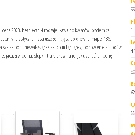
F
99
H
1 
ki cena 2023, bezpieczniki rodzaje, kawa do kwiatów, oscieznica
k czarny, elastyczna masa uszczelniająca do drewna, mapei 136,
L
ka szafka pod umywalkę, gres kancoun light grey, odnowienie schodów
4 
, jacuzzi w domu, słupki i tralki drewniane, jak usunąć lamperię
C
80
B
62
C
66
M
A