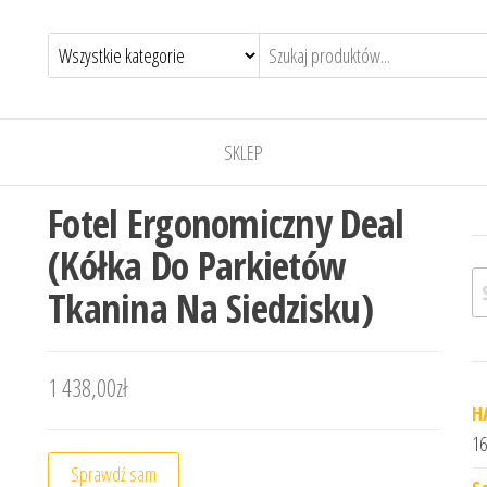
SKLEP
Fotel Ergonomiczny Deal
(Kółka Do Parkietów
Sz
Tkanina Na Siedzisku)
1 438,00
zł
H
16
Sprawdź sam