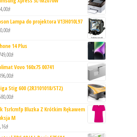
amsung Xpress SL-M2070W
4,00
zł
pson Lampa do projektora V13H010L97
0,00
zł
Phone 14 Plus
749,00
zł
olimat Vovo 160x75 00741
396,00
zł
tiga Stig 600 (2R3101018/ST2)
580,00
zł
hk Tsrlcmfp Bluzka Z Krótkim Rękawem
uksja M
,16
zł