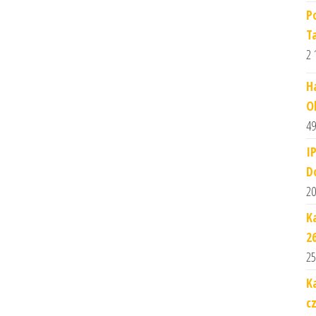
P
T
2 
H
O
49
I
D
20
K
2
25
K
c