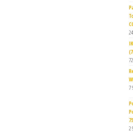
P
T
C
24
I
(
72
R
W
7 
P
P
7
2 