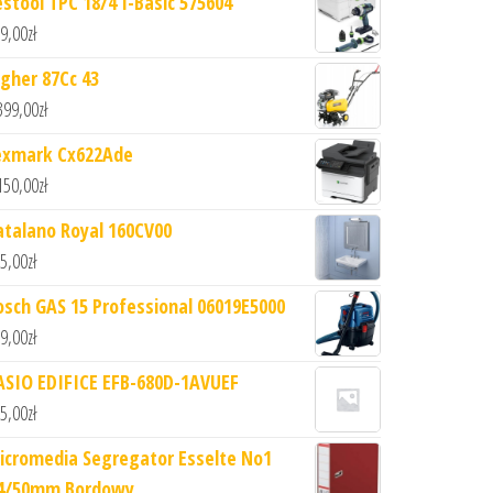
estool TPC 18/4 I-Basic 575604
9,00
zł
igher 87Cc 43
399,00
zł
exmark Cx622Ade
150,00
zł
atalano Royal 160CV00
5,00
zł
osch GAS 15 Professional 06019E5000
9,00
zł
ASIO EDIFICE EFB-680D-1AVUEF
5,00
zł
icromedia Segregator Esselte No1
4/50mm Bordowy