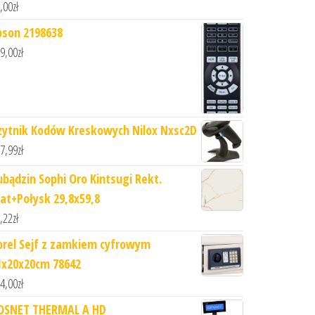
,00
zł
pson 2198638
9,00
zł
zytnik Kodów Kreskowych Nilox Nxsc2D
7,99
zł
ubądzin Sophi Oro Kintsugi Rekt.
at+Połysk 29,8x59,8
,22
zł
orel Sejf z zamkiem cyfrowym
1x20x20cm 78642
4,00
zł
OSNET THERMAL A HD