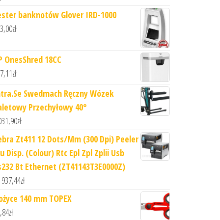
ester banknotów Glover IRD-1000
3,00
zł
P OnesShred 18CC
7,11
zł
ntra.Se Swedmach Ręczny Wózek
aletowy Przechyłowy 40°
031,90
zł
ebra Zt411 12 Dots/Mm (300 Dpi) Peeler
u Disp. (Colour) Rtc Epl Zpl Zplii Usb
s232 Bt Ethernet (ZT41143T3E0000Z)
 937,44
zł
ożyce 140 mm TOPEX
,84
zł