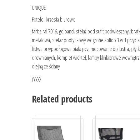
UNIQUE
Fotele i krzesła biurowe
farba ral 7016, golband, stelaż pod sufit podwieszany, brat
metalowa, stelaż podtynkowy wc grohe solido 3 w 1 przycis
listwa przypodłogowa biała pcv, mocowanie do lustra, płyt
drewnianych, komplet wierteł, lampy klinkierowe wewnętrzne
olejną ze ściany
yyyyy
Related products