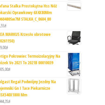
afana Stalka Prostokątna Hss Nóż
okarski Oprawkowy 6X4X80Mm
060480Sw7M STALKA_C_0604_80
,55
zł
KEA MARKUS Krzesło obrotowe
70261150)
9,00
zł
etigo Pokrowiec Termoizolacyjny Na
ózek Vo 2021 To 2021B 00010039
935,00
zł
olgast Regał Podwójny Jezdny Na
ojemniki Gn I Tace Piekarnicze
55X540X1800 Mm
944,35
zł