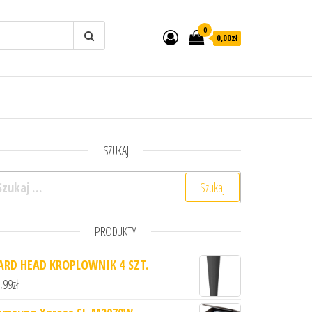
0
0,00zł
SZUKAJ
ukaj:
PRODUKTY
ARD HEAD KROPLOWNIK 4 SZT.
,99
zł