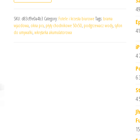
S
49
SKU:
d83cf9e0a4b3
Category:
Fotele i krzesła biurowe
Tags:
brama
E
wjazdowa
,
okna pcv
,
płyty chodnikowe 50x50
,
podgrzewacz wody
,
syfon
41
do umywalki
,
wkrętarka akumulatorowa
i
4 
P
6 
S
4 
J
F
15