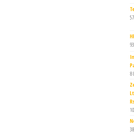
T
57
H
93
I
P
8 
Z
Lt
R
10
N
38