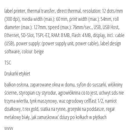
label printer, thermal transfer, direct thermal, resolution: 12 dots/mm
(300 dpi), media width (max.): 60 mm, print width (max.): 54mm, roll
diameter (max.): 127mm, speed (max.): 76mm/sec., USB, USB Host,
Ethernet, SD-Slot, TSPL-EZ, RAM: 8 MB, Flash: 4 MB, display, incl.: cable
(USB), power supply: (power supply unit, power cable), label design
software, colour: beige
TSC
Drukarki etykiet
balkon osłona, zaparowane okna w domu, syfon do suszarki, włókniny
ścierne, styropian czy styrodur, agrowłóknina co to jest, uchwyt sds nie
trzyma wiertła, tynk maszynowy, waz ogrodowy cellfast 1/2, namiot
działkowy, t rex gold, siatka na rynne, grzejniki na poddasze, regał
metalowy biały, jak zamaskować dziury po kołkach w płytkach
yyyyy