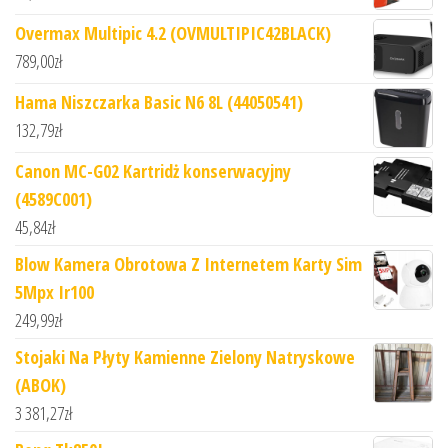
Overmax Multipic 4.2 (OVMULTIPIC42BLACK)
789,00
zł
Hama Niszczarka Basic N6 8L (44050541)
132,79
zł
Canon MC-G02 Kartridż konserwacyjny
(4589C001)
45,84
zł
Blow Kamera Obrotowa Z Internetem Karty Sim
5Mpx Ir100
249,99
zł
Stojaki Na Płyty Kamienne Zielony Natryskowe
(ABOK)
3 381,27
zł