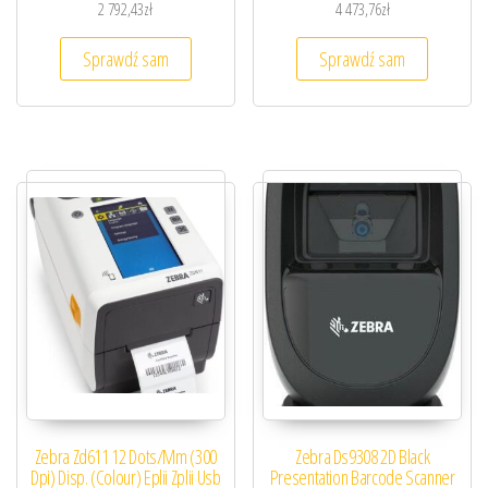
2 792,43
zł
4 473,76
zł
Sprawdź sam
Sprawdź sam
Zebra Zd611 12 Dots/Mm (300
Zebra Ds9308 2D Black
Dpi) Disp. (Colour) Eplii Zplii Usb
Presentation Barcode Scanner