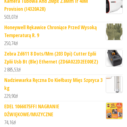
Kamera Tubowa Ahd 2Mpx 2.8Mm Ir 40M
Provision (I4320A28)
503,07
zł
Honeywell Rękawice Chroniące Przed Wysoką
Temperaturą R. 9
250,74
zł
Zebra Zd611 8 Dots/Mm (203 Dpi) Cutter Eplii
Zplii Usb Bt (Ble) Ethernet (ZD6A022D2EE00EZ)
2 885,53
zł
Nadziewarka Ręczna Do Kiełbasy Mięs Szpryca 3
kg
229,90
zł
EDEL 1066075FFI NAGRANIE
DŹWIĘKOWE/MUZYCZNE
74,16
zł