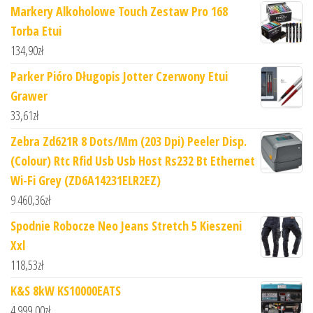
Markery Alkoholowe Touch Zestaw Pro 168
Torba Etui
134,90
zł
Parker Pióro Długopis Jotter Czerwony Etui
Grawer
33,61
zł
Zebra Zd621R 8 Dots/Mm (203 Dpi) Peeler Disp.
(Colour) Rtc Rfid Usb Usb Host Rs232 Bt Ethernet
Wi-Fi Grey (ZD6A14231ELR2EZ)
9 460,36
zł
Spodnie Robocze Neo Jeans Stretch 5 Kieszeni
Xxl
118,53
zł
K&S 8kW KS10000EATS
4 999,00
zł