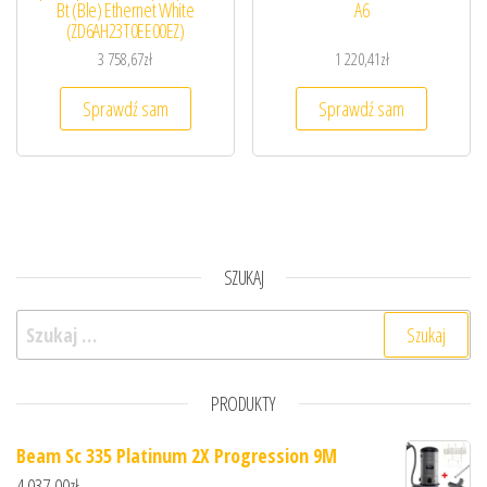
Bt (Ble) Ethernet White
A6
(ZD6AH23T0EE00EZ)
3 758,67
zł
1 220,41
zł
Sprawdź sam
Sprawdź sam
SZUKAJ
Szukaj:
PRODUKTY
Beam Sc 335 Platinum 2X Progression 9M
4 037,00
zł