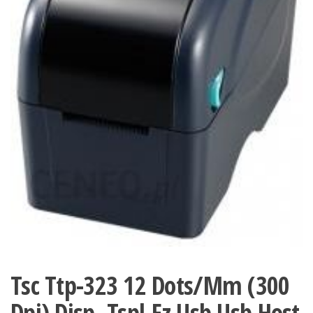
Tsc Ttp-323 12 Dots/Mm (300
Dpi) Disp. Tspl-Ez Usb Usb Host