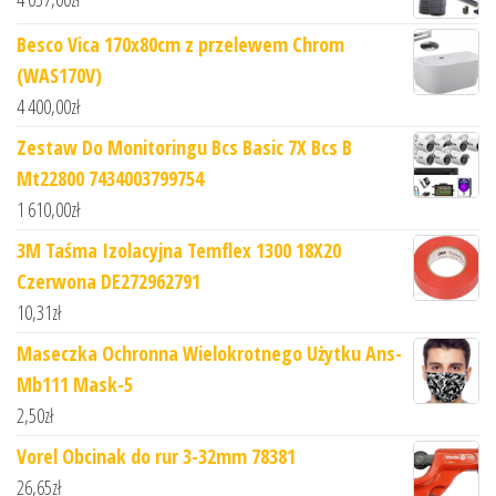
Besco Vica 170x80cm z przelewem Chrom
(WAS170V)
4 400,00
zł
Zestaw Do Monitoringu Bcs Basic 7X Bcs B
Mt22800 7434003799754
1 610,00
zł
3M Taśma Izolacyjna Temflex 1300 18X20
Czerwona DE272962791
10,31
zł
Maseczka Ochronna Wielokrotnego Użytku Ans-
Mb111 Mask-5
2,50
zł
Vorel Obcinak do rur 3-32mm 78381
26,65
zł