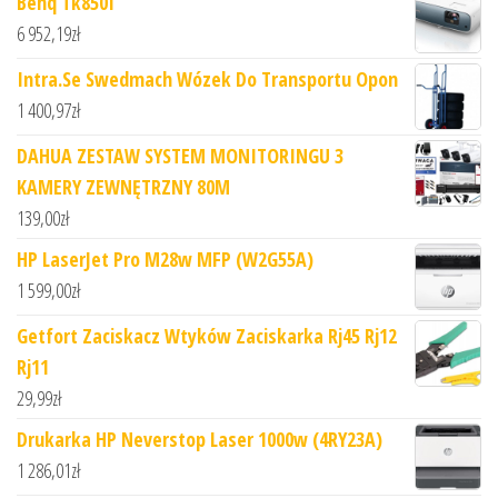
Benq Tk850I
6 952,19
zł
Intra.Se Swedmach Wózek Do Transportu Opon
1 400,97
zł
DAHUA ZESTAW SYSTEM MONITORINGU 3
KAMERY ZEWNĘTRZNY 80M
139,00
zł
HP LaserJet Pro M28w MFP (W2G55A)
1 599,00
zł
Getfort Zaciskacz Wtyków Zaciskarka Rj45 Rj12
Rj11
29,99
zł
Drukarka HP Neverstop Laser 1000w (4RY23A)
1 286,01
zł