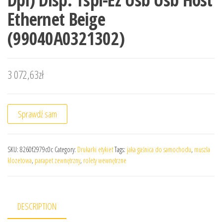
Ethernet Beige
(99040A0321302)
3 072,63
zł
Sprawdź sam
SKU:
8260f2979c0c
Category:
Drukarki etykiet
Tags:
jaka gaśnica do samochodu
,
muszla
klozetowa
,
parapet zewnętrzny
,
rolety wewnętrzne
DESCRIPTION