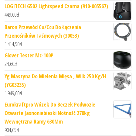
LOGITECH G502 Lightspeed Czarna (910-005567)
449,00
zł
Baron Przewód Cu/Ccu Do Łączenia
Przenośników Taśmowych (30053)
1 414,50
zł
Glover Tester Mc-100P
24,60
zł
Yg Maszyna Do Mielenia Mięsa , Wilk 250 Kg/H
(YG03235)
1 949,00
zł
Eurokraftpro Wózek Do Beczek Podwozie
Otwarte Jasnoniebieski Nośność 270kg
Wewnętrzna Ramy 630Mm
904,05
zł