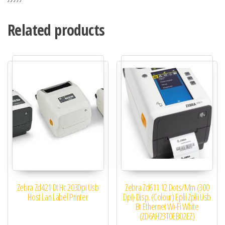
Related products
Zebra Zd421 Dt Hc 203Dpi Usb
Zebra Zd611 12 Dots/Mm (300
Host Lan Label Printer
Dpi) Disp. (Colour) Eplii Zplii Usb
Bt Ethernet Wi-Fi White
(ZD6AH23T0EB02EZ)