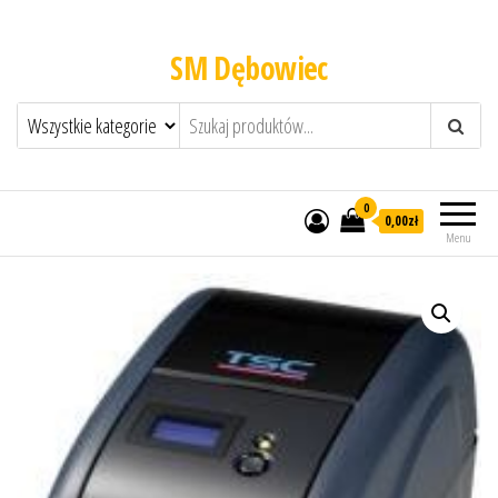
SM Dębowiec
0
0,00zł
Menu