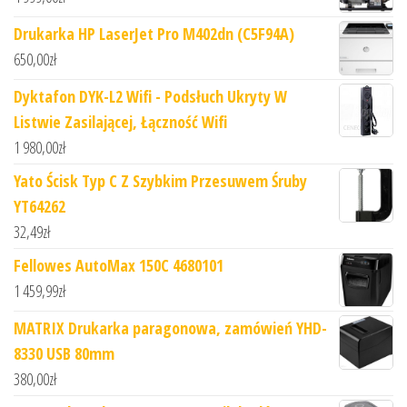
Drukarka HP LaserJet Pro M402dn (C5F94A)
650,00
zł
Dyktafon DYK-L2 Wifi - Podsłuch Ukryty W
Listwie Zasilającej, Łączność Wifi
1 980,00
zł
Yato Ścisk Typ C Z Szybkim Przesuwem Śruby
YT64262
32,49
zł
Fellowes AutoMax 150C 4680101
1 459,99
zł
MATRIX Drukarka paragonowa, zamówień YHD-
8330 USB 80mm
380,00
zł