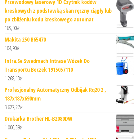
Przewodowy laserowy 1D Czytnik kodów
kreskowych z podstawką skan ręczny ciągły lub
po zbliżeniu kodu kreskowego automat
169,00
zł
Makita 250 B65470
104,90
zł
Intra.Se Swedmach Intrase Wózek Do
Transportu Beczek 1915057110
1 268,13
zł
Profesjonalny Automatyczny Odbijak Rq20 2 ,
187x187x690mm
3 627,27
zł
Drukarka Brother HL-B2080DW
1 006,39
zł