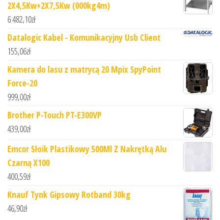
2X4,5Kw+2X7,5Kw (000kg4m)
6 482,10
zł
Datalogic Kabel - Komunikacyjny Usb Client
155,06
zł
Kamera do lasu z matrycą 20 Mpix SpyPoint
Force-20
999,00
zł
Brother P-Touch PT-E300VP
439,00
zł
Emcor Słoik Plastikowy 500Ml Z Nakrętką Alu
Czarną X100
400,59
zł
Knauf Tynk Gipsowy Rotband 30kg
46,90
zł