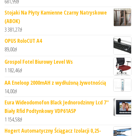
681,99
zł
Stojaki Na Płyty Kamienne Czarny Natryskowe
(ABOK)
3 381,27
zł
OPUS RoloCUT A4
89,00
zł
Grospol Fotel Biurowy Level Ws
1 182,46
zł
AA Eneloop 2000mAH z wydłużoną żywotnością
14,00
zł
Eura Wideodomofon Black Jednorodzinny Lcd 7''
Biały Rfid Podtynkowy VDP61A5P
1 154,58
zł
Hogert Automatyczny Ściągacz Izolacji 0,25-