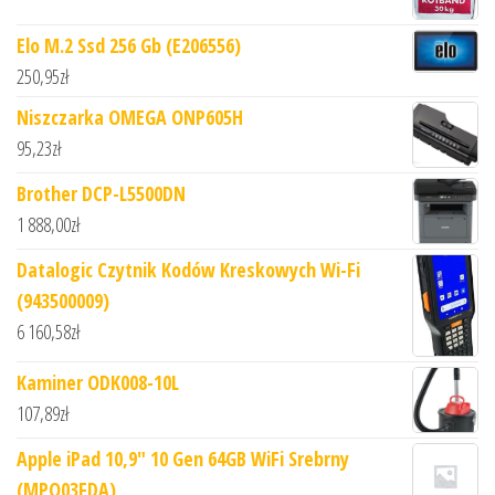
Elo M.2 Ssd 256 Gb (E206556)
250,95
zł
Niszczarka OMEGA ONP605H
95,23
zł
Brother DCP-L5500DN
1 888,00
zł
Datalogic Czytnik Kodów Kreskowych Wi-Fi
(943500009)
6 160,58
zł
Kaminer ODK008-10L
107,89
zł
Apple iPad 10,9" 10 Gen 64GB WiFi Srebrny
(MPQ03FDA)