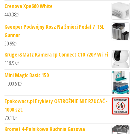
Crenova Xpe660 White
440,38
zł
Keeeper Podwójny Kosz Na Śmieci Pedał 7+15L
Gunnar
50,99
zł
Kruger&Matz Kamera Ip Connect C10 720P Wi-Fi
118,97
zł
Mini Magic Basic 150
1 000,51
zł
Epakowacz.pl Etykiety OSTROŻNIE NIE RZUCAĆ -
1000 szt.
70,11
zł
Kromet 4-Palnikowa Kuchnia Gazowa