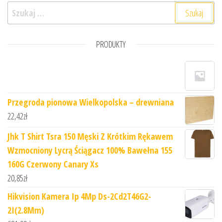
Szukaj:
PRODUKTY
Przegroda pionowa Wielkopolska – drewniana
22,42
zł
Jhk T Shirt Tsra 150 Męski Z Krótkim Rękawem
Wzmocniony Lycrą Ściągacz 100% Bawełna 155
160G Czerwony Canary Xs
20,85
zł
Hikvision Kamera Ip 4Mp Ds-2Cd2T46G2-
2I(2.8Mm)