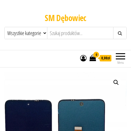
SM Dębowiec
0
0,00zł
Menu