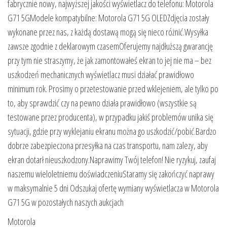
fabrycznie nowy, najwyższej jakości wyświetlacz do telefonu: Motorola
G71 5GModele kompatybilne: Motorola G71 5G OLEDZdjęcia zostały
wykonane przez nas, z każdą dostawą mogą się nieco różnić.Wysyłka
zawsze zgodnie z deklarowym czasemOferujemy najdłuższą gwarancję
przy tym nie straszymy, że jak zamontowałeś ekran to jej nie ma – bez
uszkodzeń mechanicznych wyświetlacz musi działać prawidłowo
minimum rok. Prosimy o przetestowanie przed wklejeniem, ale tylko po
to, aby sprawdzić czy na pewno działa prawidłowo (wszystkie są
testowane przez producenta), w przypadku jakiś problemów unika się
sytuacji, gdzie przy wyklejaniu ekranu można go uszkodzić/pobić.Bardzo
dobrze zabezpieczona przesyłka na czas transportu, nam zalezy, aby
ekran dotarł nieuszkodzony.Naprawimy Twój telefon! Nie ryzykuj, zaufaj
naszemu wieloletniemu doświadczeniuStaramy się zakończyć naprawy
w maksymalnie 5 dni Odszukaj ofertę wymiany wyświetlacza w Motorola
G71 5G w pozostałych naszych aukcjach
Motorola