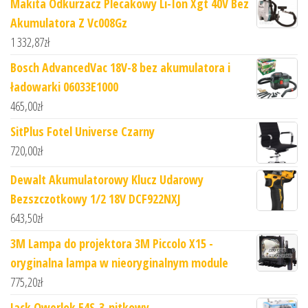
Makita Odkurzacz Plecakowy Li-Ion Xgt 40V Bez
Akumulatora Z Vc008Gz
1 332,87
zł
Bosch AdvancedVac 18V-8 bez akumulatora i
ładowarki 06033E1000
465,00
zł
SitPlus Fotel Universe Czarny
720,00
zł
Dewalt Akumulatorowy Klucz Udarowy
Bezszczotkowy 1/2 18V DCF922NXJ
643,50
zł
3M Lampa do projektora 3M Piccolo X15 -
oryginalna lampa w nieoryginalnym module
775,20
zł
Jack Owerlok E4S-3-nitkowy