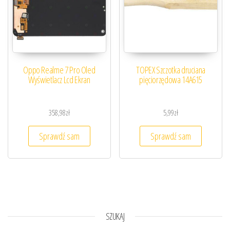
Oppo Realme 7 Pro Oled
TOPEX Szczotka druciana
Wyświetlacz Lcd Ekran
pięciorzędowa 14A615
358,98
zł
5,99
zł
Sprawdź sam
Sprawdź sam
SZUKAJ