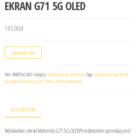
EKRAN G71 5G OLED
143,00
zł
Sprawdź sam
SKU:
4f68f5dc2403
Category:
Podzespoły do telefonów
Tags:
farba do betonu
,
fronty
do szafek kuchennych
,
osb 12mm
,
rolety wewnętrzne
DESCRIPTION
Wyświetlacz ekran Motorola G71 5G OLEDPrzedmiotem sprzedaży jest