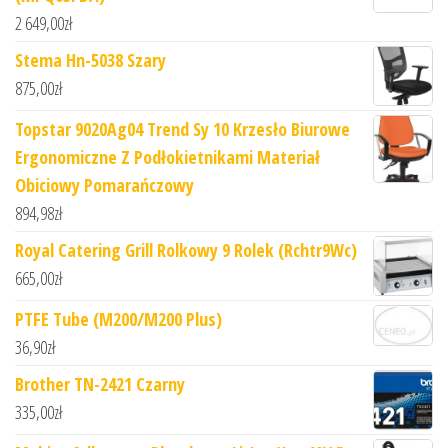
2 649,00
zł
Stema Hn-5038 Szary
875,00
zł
Topstar 9020Ag04 Trend Sy 10 Krzesło Biurowe
Ergonomiczne Z Podłokietnikami Materiał
Obiciowy Pomarańczowy
894,98
zł
Royal Catering Grill Rolkowy 9 Rolek (Rchtr9Wc)
665,00
zł
PTFE Tube (M200/M200 Plus)
36,90
zł
Brother TN-2421 Czarny
335,00
zł