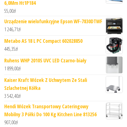
6,0Mm Ht1P184
55,00
zł
Urządzenie wielofunkcyjne Epson WF-7830DTWF
1 246,71
zł
Metabo AS 18 L PC Compact 602028850
445,35
zł
Ruhens WHP 2010S UVC LED Czarno-biały
1 899,00
zł
Kaiser Kraft Wózek Z Uchwytem Ze Stali
Szlachetnej Kółka
3 542,40
zł
Hendi Wózek Transportowy Cateringowy
Mobilny 3 Półki Do 100 Kg Kitchen Line 813256
907,00
zł