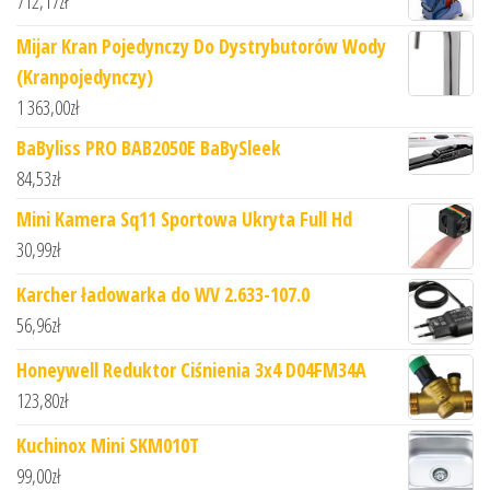
712,17
zł
Mijar Kran Pojedynczy Do Dystrybutorów Wody
(Kranpojedynczy)
1 363,00
zł
BaByliss PRO BAB2050E BaBySleek
84,53
zł
Mini Kamera Sq11 Sportowa Ukryta Full Hd
30,99
zł
Karcher ładowarka do WV 2.633-107.0
56,96
zł
Honeywell Reduktor Ciśnienia 3x4 D04FM34A
123,80
zł
Kuchinox Mini SKM010T
99,00
zł