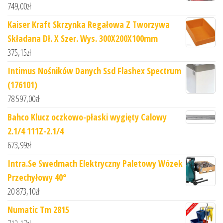
749,00
zł
Kaiser Kraft Skrzynka Regałowa Z Tworzywa
Składana Dł. X Szer. Wys. 300X200X100mm
375,15
zł
Intimus Nośników Danych Ssd Flashex Spectrum
(176101)
78 597,00
zł
Bahco Klucz oczkowo-płaski wygięty Calowy
2.1/4 111Z-2.1/4
673,99
zł
Intra.Se Swedmach Elektryczny Paletowy Wózek
Przechyłowy 40°
20 873,10
zł
Numatic Tm 2815