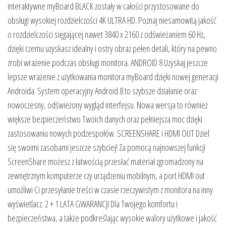
interaktywne myBoard BLACK zostały w całości przystosowane do
obsługi wysokiej rozdzielczości 4K ULTRA HD. Poznaj niesamowitą jakość
o rozdzielczości sięgającej nawet 3840 x 2160 z odświeżaniem 60 Hz,
dzięki czemu uzyskasz idealny i ostry obraz pełen detali, który na pewno
zrobi wrażenie podczas obsługi monitora. ANDROID 8 Uzyskaj jeszcze
lepsze wrażenie z użytkowania monitora myBoard dzięki nowej generacji
Androida. System operacyjny Android 8 to szybsze działanie oraz
nowoczesny, odświeżony wygląd interfejsu. Nowa wersja to również
większe bezpieczeństwo Twoich danych oraz pełniejsza moc dzięki
zastosowaniu nowych podzespołów. SCREENSHARE i HDMI OUT Dziel
się swoimi zasobami jeszcze szybciej! Za pomocą najnowszej funkcji
ScreenShare możesz z łatwością przesłać materiał zgromadzony na
zewnętrznym komputerze czy urządzeniu mobilnym, a port HDMI out
umożliwi Ci przesyłanie treści w czasie rzeczywistym z monitora na inny
wyświetlacz. 2 + 1 LATA GWARANCJI Dla Twojego komfortu i
bezpieczeństwa, a także podkreślając wysokie walory użytkowe i jakość