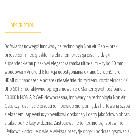
DESCRIPTION
Doświadcz nowego! innowacyjna technologia Non Air Gap – brak
przestrzeni miedzy szkłem a ekranem precyzja pisania dzięki
supercienkiemu pisakowi elegancka ramka ultra-slim – tylko 10 mm
wbudowany Android 8 funkcja udostępniania ekranu ScreenShare i
HDMI out nanoszenie notatek niezależnie do systemu rozdzielczość 4K
UHD 60 Hz interaktywne oprogramowanie eMarker żywotność panelu:
50 000 h NON AIR GAP Nowoczesna, innowacyjna technologia Non Air
Gap, czyli usunięcie przestrzeni powietrznej pomiędzy hartowaną szybą
a ekranem, zapewni użytkownikowi doskonały i ostry jakościowo obraz,
a także pełne kąty widzenia. Zastosowanie tej technologii sprawi, że
użytkownik odczuje o wiele większą precyzję dotyku podczas rysowania,