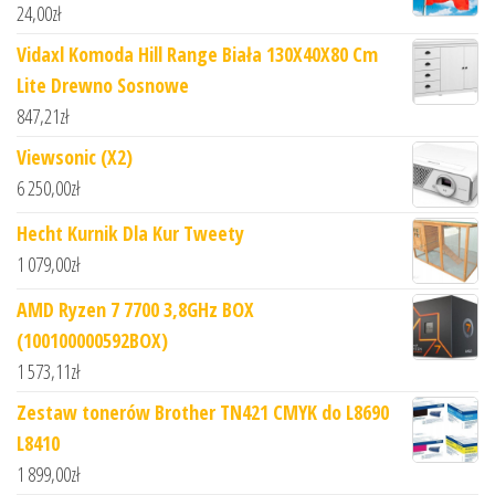
24,00
zł
Vidaxl Komoda Hill Range Biała 130X40X80 Cm
Lite Drewno Sosnowe
847,21
zł
Viewsonic (X2)
6 250,00
zł
Hecht Kurnik Dla Kur Tweety
1 079,00
zł
AMD Ryzen 7 7700 3,8GHz BOX
(100100000592BOX)
1 573,11
zł
Zestaw tonerów Brother TN421 CMYK do L8690
L8410
1 899,00
zł