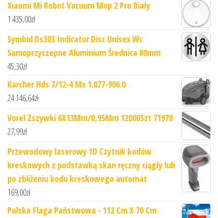
Xiaomi Mi Robot Vacuum Mop 2 Pro Biały
1 435,00
zł
Symbol Ds303 Indicator Disc Unisex Wc
Samoprzyczepne Aluminium Średnica 80mm
45,30
zł
Karcher Hds 7/12-4 Mx 1.077-906.0
24 146,64
zł
Vorel Zszywki 6X13Mm/0,95Mm 12000Szt 71970
27,99
zł
Przewodowy laserowy 1D Czytnik kodów
kreskowych z podstawką skan ręczny ciągły lub
po zbliżeniu kodu kreskowego automat
169,00
zł
Polska Flaga Państwowa - 112 Cm X 70 Cm