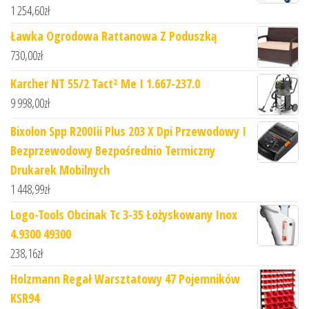
1 254,60
zł
Ławka Ogrodowa Rattanowa Z Poduszką
730,00
zł
Karcher NT 55/2 Tact² Me I 1.667-237.0
9 998,00
zł
Bixolon Spp R200Iii Plus 203 X Dpi Przewodowy I
Bezprzewodowy Bezpośrednio Termiczny
Drukarek Mobilnych
1 448,99
zł
Logo-Tools Obcinak Tc 3-35 Łożyskowany Inox
4.9300 49300
238,16
zł
Holzmann Regał Warsztatowy 47 Pojemników
KSR94