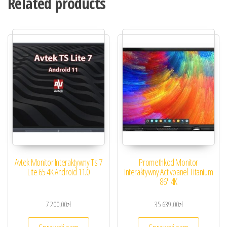
Related products
Avtek Monitor Interaktywny Ts 7
Promethkod Monitor
Lite 65 4K Android 11.0
Interaktywny Activpanel Titanium
86″ 4K
7 200,00
zł
35 639,00
zł