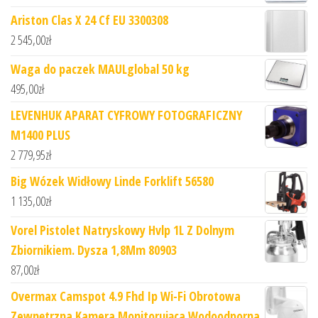
Ariston Clas X 24 Cf EU 3300308
2 545,00
zł
Waga do paczek MAULglobal 50 kg
495,00
zł
LEVENHUK APARAT CYFROWY FOTOGRAFICZNY
M1400 PLUS
2 779,95
zł
Big Wózek Widłowy Linde Forklift 56580
1 135,00
zł
Vorel Pistolet Natryskowy Hvlp 1L Z Dolnym
Zbiornikiem. Dysza 1,8Mm 80903
87,00
zł
Overmax Camspot 4.9 Fhd Ip Wi-Fi Obrotowa
Zewnętrzna Kamera Monitorująca Wodoodporna