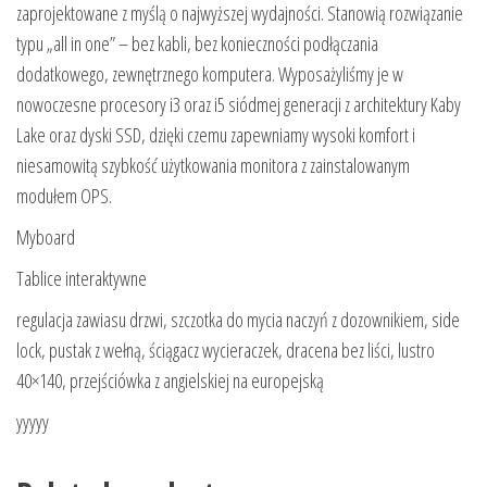
zaprojektowane z myślą o najwyższej wydajności. Stanowią rozwiązanie
typu „all in one” – bez kabli, bez konieczności podłączania
dodatkowego, zewnętrznego komputera. Wyposażyliśmy je w
nowoczesne procesory i3 oraz i5 siódmej generacji z architektury Kaby
Lake oraz dyski SSD, dzięki czemu zapewniamy wysoki komfort i
niesamowitą szybkość użytkowania monitora z zainstalowanym
modułem OPS.
Myboard
Tablice interaktywne
regulacja zawiasu drzwi, szczotka do mycia naczyń z dozownikiem, side
lock, pustak z wełną, ściągacz wycieraczek, dracena bez liści, lustro
40×140, przejściówka z angielskiej na europejską
yyyyy