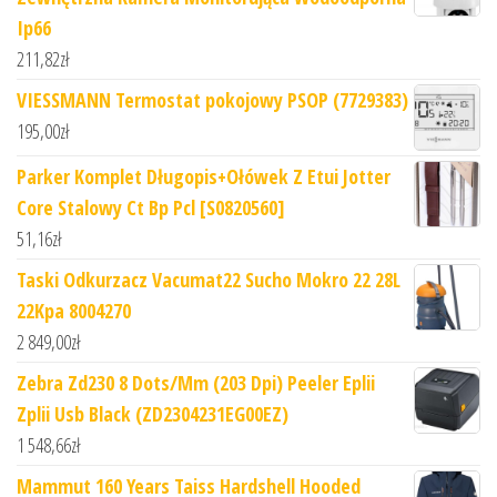
Ip66
211,82
zł
VIESSMANN Termostat pokojowy PSOP (7729383)
195,00
zł
Parker Komplet Długopis+Ołówek Z Etui Jotter
Core Stalowy Ct Bp Pcl [S0820560]
51,16
zł
Taski Odkurzacz Vacumat22 Sucho Mokro 22 28L
22Kpa 8004270
2 849,00
zł
Zebra Zd230 8 Dots/Mm (203 Dpi) Peeler Eplii
Zplii Usb Black (ZD2304231EG00EZ)
1 548,66
zł
Mammut 160 Years Taiss Hardshell Hooded