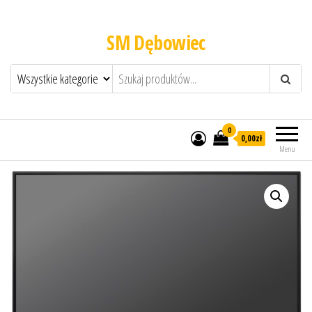
SM Dębowiec
0
0,00zł
Menu