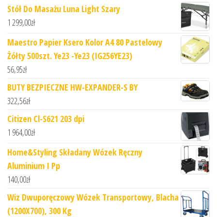
Stół Do Masażu Luna Light Szary
1 299,00
zł
Maestro Papier Ksero Kolor A4 80 Pastelowy
Żółty 500szt. Ye23 -Ye23 (IG256YE23)
56,95
zł
BUTY BEZPIECZNE HW-EXPANDER-S BY
322,56
zł
Citizen Cl-S621 203 dpi
1 964,00
zł
Home&Styling Składany Wózek Ręczny
Aluminium I Pp
140,00
zł
Wiz Dwuporęczowy Wózek Transportowy, Blacha
(1200X700), 300 Kg