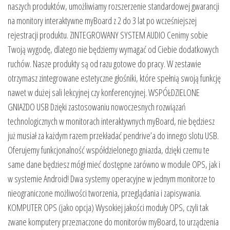
naszych produktów, umożliwiamy rozszerzenie standardowej gwarancji
na monitory interaktywne myBoard z 2 do 3 lat po wcześniejszej
rejestracji produktu. ZINTEGROWANY SYSTEM AUDIO Cenimy sobie
Twoją wygodę, dlatego nie będziemy wymagać od Ciebie dodatkowych
ruchów. Nasze produkty są od razu gotowe do pracy. W zestawie
otrzymasz zintegrowane estetyczne głośniki, które spełnią swoją funkcję
nawet w dużej sali lekcyjnej czy konferencyjnej. WSPÓŁDZIELONE
GNIAZDO USB Dzięki zastosowaniu nowoczesnych rozwiązań
technologicznych w monitorach interaktywnych myBoard, nie będziesz
już musiał za każdym razem przekładać pendrive’a do innego slotu USB.
Oferujemy funkcjonalność współdzielonego gniazda, dzięki czemu te
same dane będziesz mógł mieć dostępne zarówno w module OPS, jak i
w systemie Android! Dwa systemy operacyjne w jednym monitorze to
nieograniczone możliwości tworzenia, przeglądania i zapisywania.
KOMPUTER OPS (jako opcja) Wysokiej jakości moduły OPS, czyli tak
zwane komputery przeznaczone do monitorów myBoard, to urządzenia