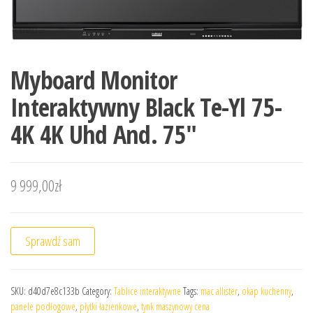
Myboard Monitor
Interaktywny Black Te-Yl 75-
4K 4K Uhd And. 75″
9 999,00
zł
Sprawdź sam
SKU:
d40d7e8c133b
Category:
Tablice interaktywne
Tags:
mac allister
,
okap kuchenny
,
panele podłogowe
,
płytki łazienkowe
,
tynk maszynowy cena