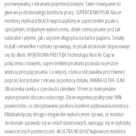
porównywalną z ekranami pojemnościowymi. Takie rozwiązanie to
gwarancja doskonałego komfortu pracy. SUPERCIENKI PISAK Nasze
monitory myBoard BLACK wyposażyliśmy w supercienkie pisaki o
specjalnym, trójkątnym wykończeniu, dzięki czemu pisanie jest tak
naturalne i płynne, jak z użyciem długopisu na kartce papieru. Smukły
kształt i niewielkie rozmiary sprawiają, że pisak doskonale dopasowuje
się do dłoni. WYJĄTKOWA PRECYZJA Technologia Non Air Gap w
połączeniu z nowymi, supercienkimi pisakami pozwala na jeszcze
większą precyzję pisania. Co więcej, różnica odczuwalna jest również
poprzez korzystanie z ekranu za pomocą dotyku. RAMKA ULTRA-SLIM
Ultracienka ramka o szerokości zaledwie 10 mm to maksymalne
wykorzystanie obszaru roboczego. Ekran wypełnia praktycznie 98%
powierzchni, co zdecydowanie podnosi komfort użytkowania monitora.
Minimalistyczny design i eleganckie wykończenie sprawi, że monitor
doskonale sprawdzi się w celach biznesowych, wpisując się w stylistykę
nowoczesnych pomieszczeń. 4K ULTRA HD 60 HZ Najnowsze monitory