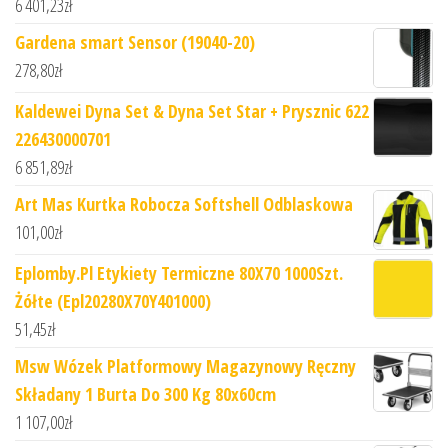
6 401,23
zł
Gardena smart Sensor (19040-20)
278,80
zł
Kaldewei Dyna Set & Dyna Set Star + Prysznic 622
226430000701
6 851,89
zł
Art Mas Kurtka Robocza Softshell Odblaskowa
101,00
zł
Eplomby.Pl Etykiety Termiczne 80X70 1000Szt.
Żółte (Epl20280X70Y401000)
51,45
zł
Msw Wózek Platformowy Magazynowy Ręczny
Składany 1 Burta Do 300 Kg 80x60cm
1 107,00
zł