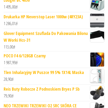
Ludger BC 4030
1 495,00
zł
Drukarka HP Neverstop Laser 1000w (4RY23A)
1 286,01
zł
Glover Equipment Szuflada Do Pakowania Bilonu
W Worki Hcs-31
113,00
zł
POCO F4 6/128GB Czarny
1 987,99
zł
Tlen Inhalacyjny W Puszce 99 5% 1X14L Maska
28,90
zł
Reis Buty Robocze Z Podnoskiem Bryes P Sb
79,90
zł
NEO TRZEWIKI TRZEWIKI O2 SRC SKÓRA CE