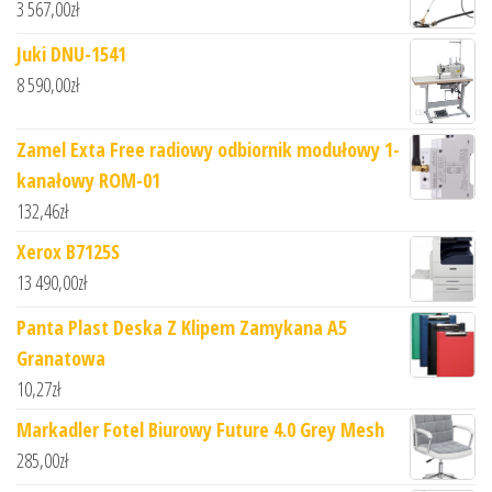
3 567,00
zł
Juki DNU-1541
8 590,00
zł
Zamel Exta Free radiowy odbiornik modułowy 1-
kanałowy ROM-01
132,46
zł
Xerox B7125S
13 490,00
zł
Panta Plast Deska Z Klipem Zamykana A5
Granatowa
10,27
zł
Markadler Fotel Biurowy Future 4.0 Grey Mesh
285,00
zł