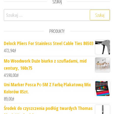
SZUKAJ
Szukaj:
PRODUKTY
Delock Pliers For Stainless Steel Cable Ties 86503
472,94
zł
Mo Woodwork Duże biurko z szufladami, mid
century, 160x75
4 590,00
zł
Uni Marker Posca Pc-5M Z Farbą Plakatową Mix
Kolorów 8Szt.
89,00
zł
Środek do czyszczenia podłóg twardych Thomas