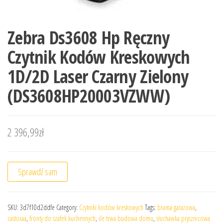
Zebra Ds3608 Hp Ręczny
Czytnik Kodów Kreskowych
1D/2D Laser Czarny Zielony
(DS3608HP20003VZWW)
2 396,99
zł
Sprawdź sam
SKU:
3d7f10d2ddfe
Category:
Czytniki kodów kreskowych
Tags:
brama garażowa
,
castoraa
,
fronty do szafek kuchennych
,
ile trwa budowa domu
,
słuchawka prysznicowa