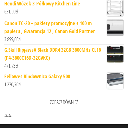
Hendi Wózek 3-Półkowy Kitchen Line
631,99
zł
Canon TC-20 + pakiety promocyjne + 100 m
papieru , Gwarancja 12 , Canon Gold Partner
3 899,00
zł
G.Skill RipjawsV Black DDR4 32GB 3600MHz CL16
(F4-3600C16D-32GVKC)
471,73
zł
Fellowes Bindownica Galaxy 500
1 270,70
zł
ZOBACZ RÓWNIEŻ
zzzzz