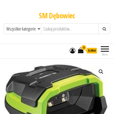
SM Dębowiec
0
0,00zł
Menu