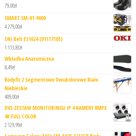
79,00
zł
SMART SM-01-9000
4 279,00
zł
OKI Belt ES1624 (01117105)
1 113,83
zł
Wkładka Anatomiczna
8,49
zł
Bodyfit 2 Segmentowe Dwukolorowe Biało
Niebieskie
409,00
zł
DVS ZESTAW MONITORINGU IP 4 KAMERY 8MPX
4K FULL COLOR
2 129,99
zł