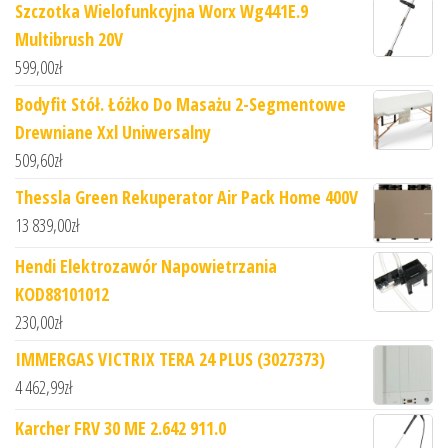
Szczotka Wielofunkcyjna Worx Wg441E.9
Multibrush 20V
599,00
zł
Bodyfit Stół. Łóżko Do Masażu 2-Segmentowe
Drewniane Xxl Uniwersalny
509,60
zł
Thessla Green Rekuperator Air Pack Home 400V
13 839,00
zł
Hendi Elektrozawór Napowietrzania
KOD88101012
230,00
zł
IMMERGAS VICTRIX TERA 24 PLUS (3027373)
4 462,99
zł
Karcher FRV 30 ME 2.642 911.0