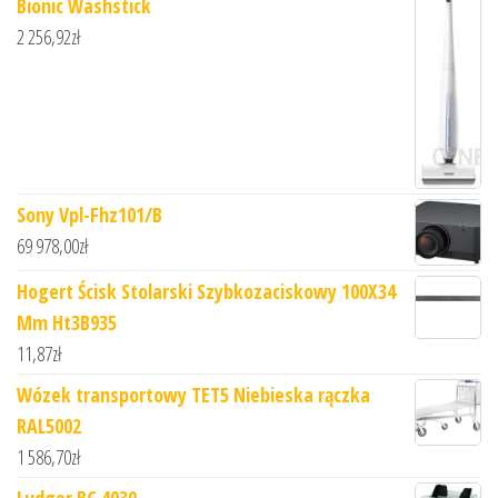
Bionic Washstick
2 256,92
zł
Sony Vpl-Fhz101/B
69 978,00
zł
Hogert Ścisk Stolarski Szybkozaciskowy 100X34
Mm Ht3B935
11,87
zł
Wózek transportowy TET5 Niebieska rączka
RAL5002
1 586,70
zł