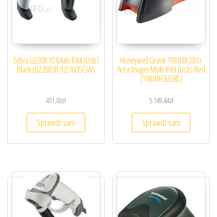
Zebra Li2208 1D Multi-If Kit (Usb)
Honeywell Granit 1981I Bt 2D Lr
Black (LI2208SR7U2100SGW)
Area Imager Multi-If Kit (Usb) Red
(1981IFR3USB5)
451,00
zł
5 149,44
zł
Sprawdź sam
Sprawdź sam