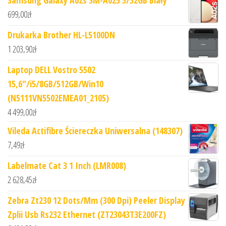
Samsung Galaxy A02s SM-A025 3/32GB Biały
699,00
zł
Drukarka Brother HL-L5100DN
1 203,90
zł
Laptop DELL Vostro 5502
15,6"/i5/8GB/512GB/Win10
(N5111VN5502EMEA01_2105)
4 499,00
zł
Vileda Actifibre Ściereczka Uniwersalna (148307)
7,49
zł
Labelmate Cat 3 1 Inch (LMR008)
2 628,45
zł
Zebra Zt230 12 Dots/Mm (300 Dpi) Peeler Display
Zplii Usb Rs232 Ethernet (ZT23043T3E200FZ)