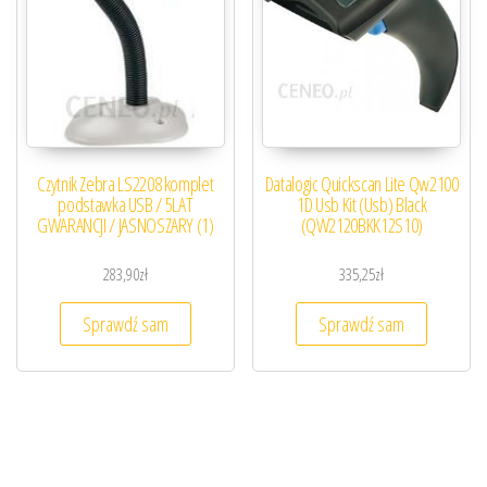
Czytnik Zebra LS2208 komplet
Datalogic Quickscan Lite Qw2100
podstawka USB / 5LAT
1D Usb Kit (Usb) Black
GWARANCJI / JASNOSZARY (1)
(QW2120BKK12S10)
283,90
zł
335,25
zł
Sprawdź sam
Sprawdź sam