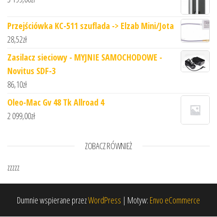
Przejściówka KC-511 szuflada -> Elzab Mini/Jota
28,52
zł
Zasilacz sieciowy - MYJNIE SAMOCHODOWE -
Novitus SDF-3
86,10
zł
Oleo-Mac Gv 48 Tk Allroad 4
2 099,00
zł
ZOBACZ RÓWNIEŻ
zzzzz
Dumnie wspierane przez
WordPress
|
Motyw:
Envo eCommerce