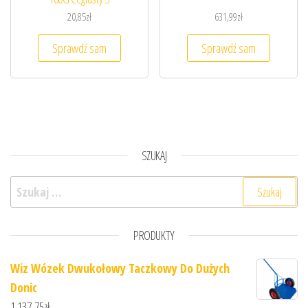
20,85
zł
631,99
zł
Sprawdź sam
Sprawdź sam
SZUKAJ
Szukaj:
PRODUKTY
Wiz Wózek Dwukołowy Taczkowy Do Dużych
Donic
1 137,75
zł