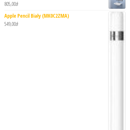
805,00
zł
Apple Pencil Biały (MK0C2ZMA)
549,00
zł