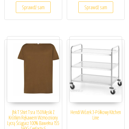
Sprawdź sam
Sprawdź sam
Jhk T Shirt Tsra 150 Męski Z
Hendi Wózek 3-Półkowy Kitchen
Krótkim Rękawem Wzmocniony
Line
Lycrą Ściągacz 100% Bawełna 155
160G Ceglasty S