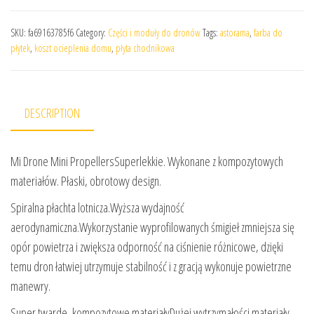
SKU:
fa69163785f6
Category:
Części i moduły do dronów
Tags:
astorama
,
farba do
płytek
,
koszt ocieplenia domu
,
płyta chodnikowa
DESCRIPTION
Mi Drone Mini PropellersSuperlekkie. Wykonane z kompozytowych
materiałów. Płaski, obrotowy design.
Spiralna płachta lotnicza.Wyższa wydajność
aerodynamiczna.Wykorzystanie wyprofilowanych śmigieł zmniejsza się
opór powietrza i zwiększa odporność na ciśnienie różnicowe, dzięki
temu dron łatwiej utrzymuje stabilność i z gracją wykonuje powietrzne
manewry.
Super twarde, kompozytowe materiałyDużej wytrzymałości materiały