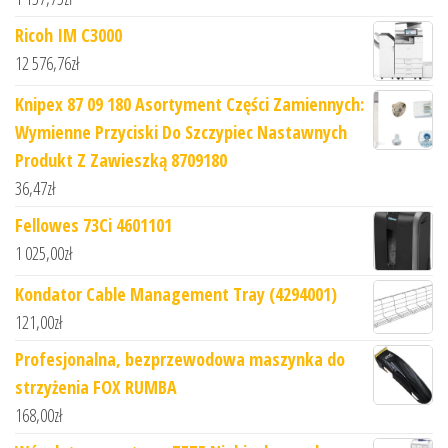
Ricoh IM C3000
12 576,76
zł
Knipex 87 09 180 Asortyment Części Zamiennych:
Wymienne Przyciski Do Szczypiec Nastawnych
Produkt Z Zawieszką 8709180
36,47
zł
Fellowes 73Ci 4601101
1 025,00
zł
Kondator Cable Management Tray (4294001)
121,00
zł
Profesjonalna, bezprzewodowa maszynka do
strzyżenia FOX RUMBA
168,00
zł