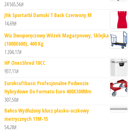
24 565,56
zł
Jhk Sportarbl Damski T Back Czerwony M
14,69
zł
Wiz Dwuporęczowy Wózek Magazynowy, Sklejka
(1000X600), 400 Kg
1 204,17
zł
HP OnesShred 18CC
937,11
zł
Eurokraftbasic Profesjonalne Podwozie
Hybrydowe Do Formatu Euro 400X300Mm
307,50
zł
Bahco Wydłużony klucz płasko-oczkowy
metrycznych 11M-15
54,28
zł