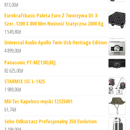
813,00
zł
Eurokraftbasic Paleta Euro Z Tworzywa Dł. X
Szer. 1200 X 800 Mm Nośność Statyczna 2800 Kg
1 549,80
zł
Universal Audio Apollo Twin Usb Heritage Edition
4 899,00
zł
Panasonic PT-MZ13KLBEJ
82 625,00
zł
STARMIX ISC L-1425
1 989,00
zł
Mil-Tec Kapelusz męski 12325001
61,74
zł
Sebo Odkurzacz Profesjonalny 350 Evolution
3 199,00
zł