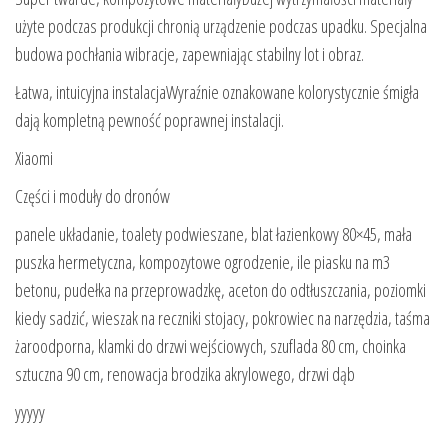
użyte podczas produkcji chronią urządzenie podczas upadku. Specjalna
budowa pochłania wibracje, zapewniając stabilny lot i obraz.
Łatwa, intuicyjna instalacjaWyraźnie oznakowane kolorystycznie śmigła
dają kompletną pewność poprawnej instalacji.
Xiaomi
Części i moduły do dronów
panele układanie, toalety podwieszane, blat łazienkowy 80×45, mała
puszka hermetyczna, kompozytowe ogrodzenie, ile piasku na m3
betonu, pudełka na przeprowadzkę, aceton do odtłuszczania, poziomki
kiedy sadzić, wieszak na reczniki stojacy, pokrowiec na narzędzia, taśma
żaroodporna, klamki do drzwi wejściowych, szuflada 80 cm, choinka
sztuczna 90 cm, renowacja brodzika akrylowego, drzwi dąb
yyyyy