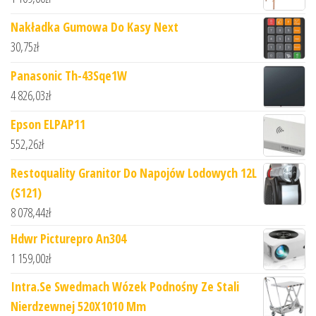
Nakładka Gumowa Do Kasy Next
30,75
zł
Panasonic Th-43Sqe1W
4 826,03
zł
Epson ELPAP11
552,26
zł
Restoquality Granitor Do Napojów Lodowych 12L
(S121)
8 078,44
zł
Hdwr Picturepro An304
1 159,00
zł
Intra.Se Swedmach Wózek Podnośny Ze Stali
Nierdzewnej 520X1010 Mm