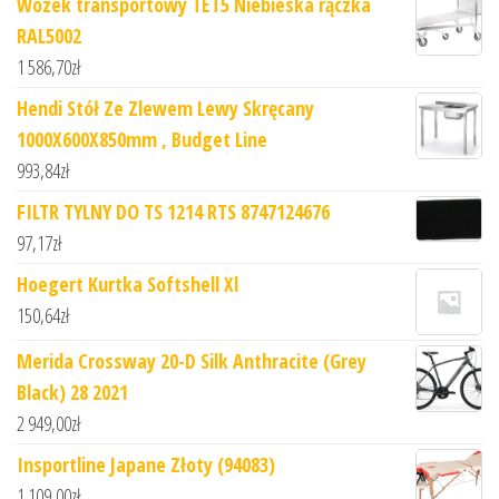
Wózek transportowy TET5 Niebieska rączka
RAL5002
1 586,70
zł
Hendi Stół Ze Zlewem Lewy Skręcany
1000X600X850mm , Budget Line
993,84
zł
FILTR TYLNY DO TS 1214 RTS 8747124676
97,17
zł
Hoegert Kurtka Softshell Xl
150,64
zł
Merida Crossway 20-D Silk Anthracite (Grey
Black) 28 2021
2 949,00
zł
Insportline Japane Złoty (94083)
1 109,00
zł