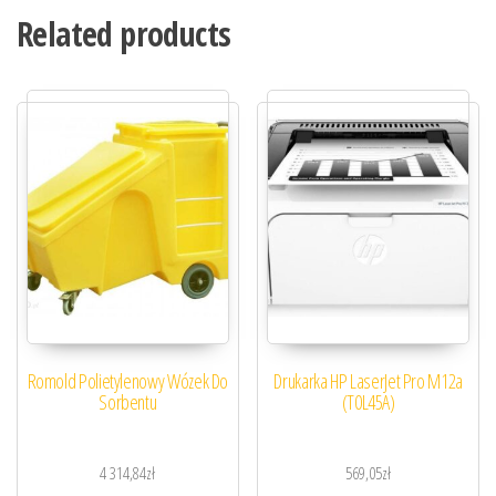
Related products
Romold Polietylenowy Wózek Do
Drukarka HP LaserJet Pro M12a
Sorbentu
(T0L45A)
4 314,84
zł
569,05
zł