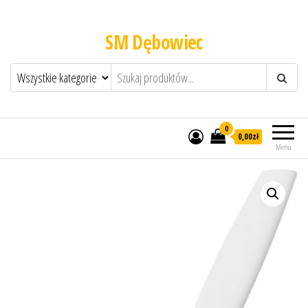
SM Dębowiec
0
0,00zł
Menu