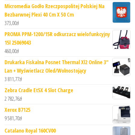
Micromedia Godło Rzeczpospolitej Polskiej Na
Bezbarwnej Plexi 40 Cm X 50 Cm
373,00
zł
PROMA PPM-1200/15R odkurzacz wielofunkcyjny
15l 25069043
460,00
zł
Drukarka Fiskalna Posnet Thermal Xl2 Online 3"
Lan + Wyświetlacz Oled/Wolnostojący
3 811,77
zł
Zebra Cradle Et5X 4 Slot Charge
2 782,76
zł
Xerox B7125
9 581,70
zł
Catalano Royal 160CV00