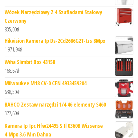
Wózek Narzędziowy Z 4 Szufladami Stalowy
Czerwony
835,00
zł
Hikvision Kamera Ip Ds-2Cd2686G2T-Izs 8Mpx
1 971,94
zł
Wiha Slimbit Box 43158
168,67
zł
Milwaukee M18 CV-0 CEN 4933459204
638,50
zł
BAHCO Zestaw narzędzi 1/4 46 elementy S460
377,60
zł
Kamera Ip Ipc Hfw2449S S Il 0360B Wizsense
4 Mpx 3.6 Mm Dahua