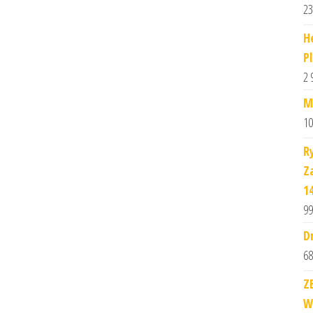
23
H
P
2 
M
10
R
Z
1
99
D
68
Z
W