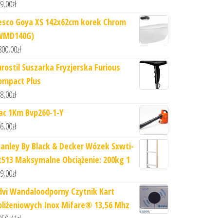
9,00
zł
esco Goya XS 142x62cm korek Chrom
WMD140G)
800,00
zł
urostil Suszarka Fryzjerska Furious
ompact Plus
8,00
zł
ac 1Km Bvp260-1-Y
6,00
zł
tanley By Black & Decker Wózek Sxwti-
t513 Maksymalne Obciążenie: 200kg 1
9,00
zł
dvi Wandaloodporny Czytnik Kart
bliżeniowych Inox Mifare® 13,56 Mhz