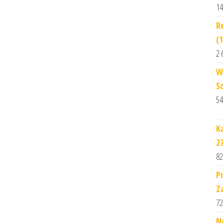
14
R
(
2 
W
S
54
K
2
82
P
Z
72
N