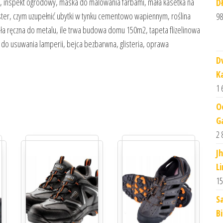
mi, inspekt ogrodowy, maska do malowania farbami, mała kasetka na
D
ester, czym uzupełnić ubytki w tynku cementowo wapiennym, roślina
98
 piła ręczna do metalu, ile trwa budowa domu 150m2, tapeta flizelinowa
dek do usuwania lamperii, bejca bezbarwna, glisteria, oprawa
D
K
1 
O
G
2 
J
L
15
S
Bi