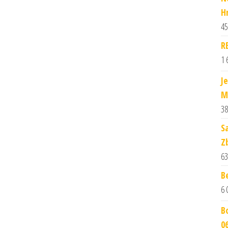
H
45
R
1 
J
M
38
S
Z
63
B
6 
B
0