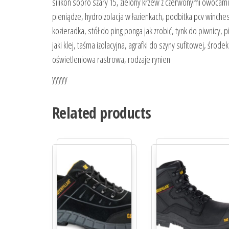
silikon sopro szary 15, zielony krzew z czerwonymi owoca
pieniądze, hydroizolacja w łazienkach, podbitka pcv winch
kozieradka, stół do ping ponga jak zrobić, tynk do piwnicy,
jaki klej, taśma izolacyjna, agrafki do szyny sufitowej, śro
oświetleniowa rastrowa, rodzaje rynien
yyyyy
Related products