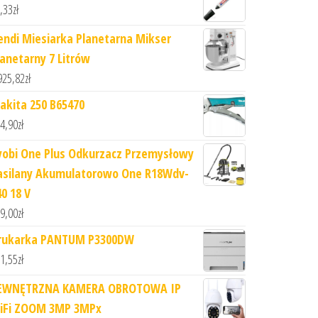
,33
zł
endi Miesiarka Planetarna Mikser
lanetarny 7 Litrów
925,82
zł
akita 250 B65470
4,90
zł
yobi One Plus Odkurzacz Przemysłowy
asilany Akumulatorowo One R18Wdv-
40 18 V
9,00
zł
rukarka PANTUM P3300DW
1,55
zł
EWNĘTRZNA KAMERA OBROTOWA IP
iFi ZOOM 3MP 3MPx