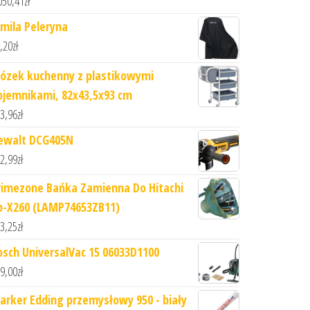
050,41
zł
rmila Peleryna
,20
zł
ózek kuchenny z plastikowymi
ojemnikami, 82x43,5x93 cm
3,96
zł
ewalt DCG405N
2,99
zł
rimezone Bańka Zamienna Do Hitachi
p-X260 (LAMP74653ZB11)
3,25
zł
osch UniversalVac 15 06033D1100
9,00
zł
arker Edding przemysłowy 950 - biały