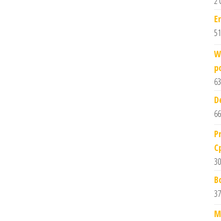
2 
E
51
W
p
63
D
66
P
C
30
B
37
M