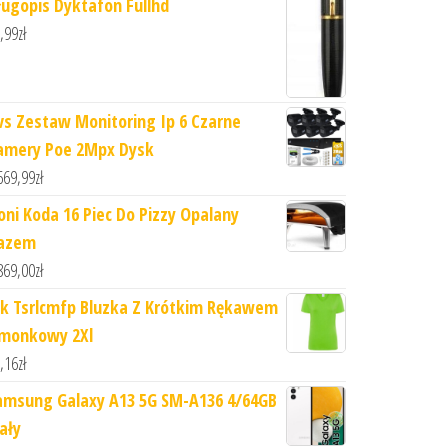
ługopis Dyktafon Fullhd
,99
zł
vs Zestaw Monitoring Ip 6 Czarne
amery Poe 2Mpx Dysk
669,99
zł
oni Koda 16 Piec Do Pizzy Opalany
azem
869,00
zł
hk Tsrlcmfp Bluzka Z Krótkim Rękawem
imonkowy 2Xl
,16
zł
amsung Galaxy A13 5G SM-A136 4/64GB
ały