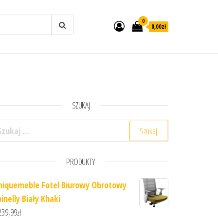
0
0,00zł
SZUKAJ
ukaj:
PRODUKTY
niquemeble Fotel Biurowy Obrotowy
inelly Biały Khaki
239,99
zł