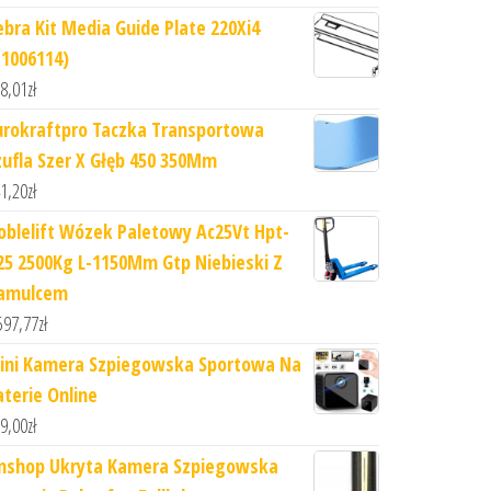
ebra Kit Media Guide Plate 220Xi4
P1006114)
8,01
zł
urokraftpro Taczka Transportowa
zufla Szer X Głęb 450 350Mm
1,20
zł
oblelift Wózek Paletowy Ac25Vt Hpt-
25 2500Kg L-1150Mm Gtp Niebieski Z
amulcem
597,77
zł
ini Kamera Szpiegowska Sportowa Na
aterie Online
9,00
zł
nshop Ukryta Kamera Szpiegowska