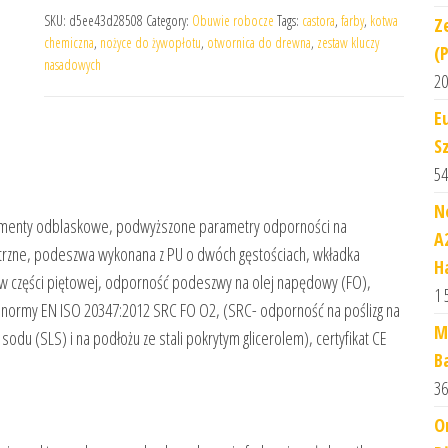
SKU:
d5ee43d28508
Category:
Obuwie robocze
Tags:
castora
,
farby
,
kotwa
Z
chemiczna
,
nożyce do żywopłotu
,
otwornica do drewna
,
zestaw kluczy
(
nasadowych
20
E
S
54
N
lementy odblaskowe, podwyższone parametry odporności na
A
trzne, podeszwa wykonana z PU o dwóch gęstościach, wkładka
H
i w części piętowej, odporność podeszwy na olej napędowy (FO),
1 
 normy EN ISO 20347:2012 SRC FO O2, (SRC- odporność na poślizg na
M
du (SLS) i na podłożu ze stali pokrytym glicerolem), certyfikat CE
B
36
O