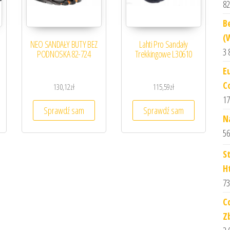
82
B
(
NEO SANDAŁY BUTY BEZ
Lahti Pro Sandały
3 
PODNOSKA 82-724
Trekkingowe L30610
E
C
130,12
zł
115,59
zł
17
Sprawdź sam
Sprawdź sam
N
56
S
H
73
C
Z