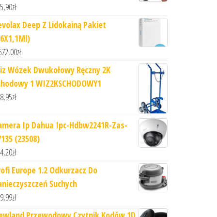
5,90
zł
evolax Deep Z Lidokainą Pakiet
16X1,1Ml)
672,00
zł
iz Wózek Dwukołowy Ręczny 2K
chodowy 1 WIZ2KSCHODOWY1
8,95
zł
amera Ip Dahua Ipc-Hdbw2241R-Zas-
7135 (23508)
4,20
zł
rofi Europe 1.2 Odkurzacz Do
anieczyszczeń Suchych
9,99
zł
ewland Przewodowy Czytnik Kodów 1D