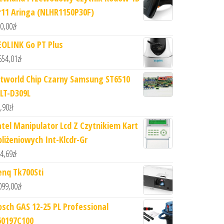
r11 Aringa (NLHR1150P30F)
0,00
zł
EOLINK Go PT Plus
654,01
zł
etworld Chip Czarny Samsung ST6510
LT-D309L
,90
zł
atel Manipulator Lcd Z Czytnikiem Kart
bliżeniowych Int-Klcdr-Gr
4,69
zł
enq Tk700Sti
099,00
zł
osch GAS 12-25 PL Professional
60197C100