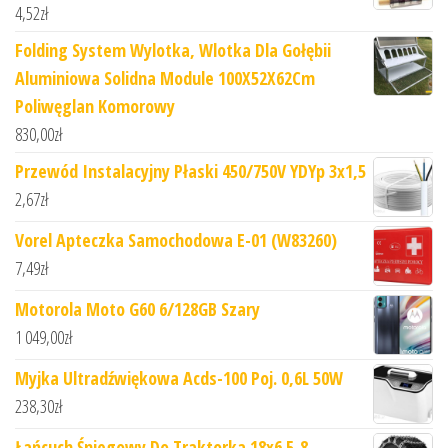
4,52
zł
Folding System Wylotka, Wlotka Dla Gołębii
Aluminiowa Solidna Module 100X52X62Cm
Poliwęglan Komorowy
830,00
zł
Przewód Instalacyjny Płaski 450/750V YDYp 3x1,5
2,67
zł
Vorel Apteczka Samochodowa E-01 (W83260)
7,49
zł
Motorola Moto G60 6/128GB Szary
1 049,00
zł
Myjka Ultradźwiękowa Acds-100 Poj. 0,6L 50W
238,30
zł
Łańcuch Śniegowy Do Traktorka 18x6.5-8