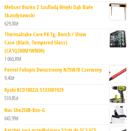
Mebset Biurko Z Szufladą Wnęki Dąb Białe
Skandynawski
629,00
zł
Thermaltake Core P8 Tg, Bench / Show
Case (Black, Tempered Glass)
(CA1Q200M1WN00)
1 060,89
zł
Pentel Foliopis Dwustronny N75W/B Czerwony
9,40
zł
Ryobi RCD18022L 5133001929
559,85
zł
Nac She250B-Box-G
643,99
zł
Karcher rura przedłużająca 52cm do SC1-SC5