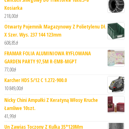
Kosiarka
218,00
zł
Otwarty Pojemnik Magazynowy Z Polietylenu Dł.
X Szer. Wys. 237 144 123mm
608,85
zł
FRAMAR FOLIA ALUMINIOWA RYFLOWANA
GARDEN PARTY 97,5M R-EMB-MGPT
77,00
zł
Karcher HDS 5/12 C 1.272-900.0
10 849,00
zł
Nicky Chini Ampułki Z Keratyną Włosy Kruche
Łamliwe 10szt.
41,99
zł
Un Zawias Toczony Z Kulką 35*120Mm