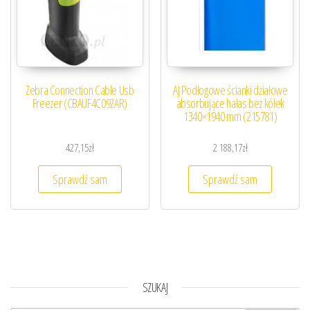
Zebra Connection Cable Usb
AJ Podłogowe ścianki działowe
Freezer (CBAUF4C09ZAR)
absorbujące hałas bez kółek
1340×1940 mm (215781)
427,15
zł
2 188,17
zł
Sprawdź sam
Sprawdź sam
SZUKAJ