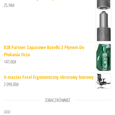
25,94
zł
B2B Partner Zapasowe Butelki Z Płynem Do
Płukania Oczu
147,60
zł
V-master Fotel Ergonomiczny obrotowy biurowy
2 099,00
zł
ZOBACZ RÓWNIEŻ
zzzzz