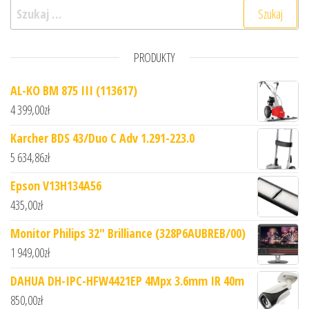
Szukaj:
PRODUKTY
AL-KO BM 875 III (113617)
4 399,00
zł
Karcher BDS 43/Duo C Adv 1.291-223.0
5 634,86
zł
Epson V13H134A56
435,00
zł
Monitor Philips 32" Brilliance (328P6AUBREB/00)
1 949,00
zł
DAHUA DH-IPC-HFW4421EP 4Mpx 3.6mm IR 40m
850,00
zł