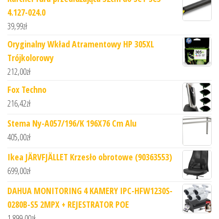
4.127-024.0
39,99
zł
Oryginalny Wkład Atramentowy HP 305XL
Trójkolorowy
212,00
zł
Fox Techno
216,42
zł
Stema Ny-A057/196/K 196X76 Cm Alu
405,00
zł
Ikea JÄRVFJÄLLET Krzesło obrotowe (90363553)
699,00
zł
DAHUA MONITORING 4 KAMERY IPC-HFW1230S-
0280B-S5 2MPX + REJESTRATOR POE
1 899,00
zł