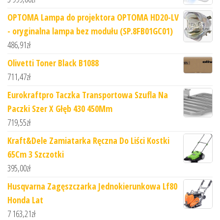
OPTOMA Lampa do projektora OPTOMA HD20-LV
- oryginalna lampa bez modułu (SP.8FB01GC01)
486,91
zł
Olivetti Toner Black B1088
711,47
zł
Eurokraftpro Taczka Transportowa Szufla Na
Paczki Szer X Głęb 430 450Mm
719,55
zł
Kraft&Dele Zamiatarka Ręczna Do Liści Kostki
65Cm 3 Szczotki
395,00
zł
Husqvarna Zagęszczarka Jednokierunkowa Lf80
Honda Lat
7 163,21
zł