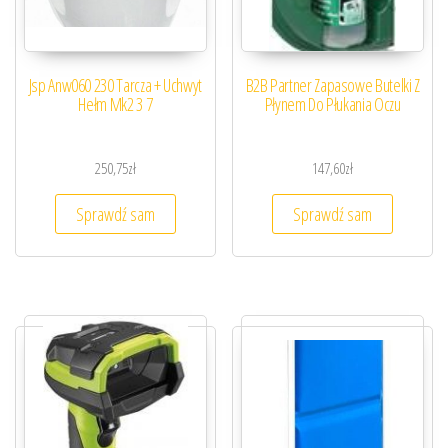
Jsp Anw060 230 Tarcza + Uchwyt
B2B Partner Zapasowe Butelki Z
Hełm Mk2 3 7
Płynem Do Płukania Oczu
250,75
zł
147,60
zł
Sprawdź sam
Sprawdź sam