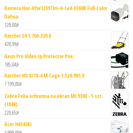
Kamera Hac-Hfw1239Tlm-A-Led-0360B Full-Color
Dahua
128,00
zł
Karcher S4 1.766-320.0
478,99
zł
Axon Pro Video Ip Protector Poe
185,04
zł
Karcher HD 8/18-4 M Cage 1.524-981.0
7 199,00
zł
Zebra Folia ochronna na ekran MC9300 - 5 szt.
(1848)
220,65
zł
Acer H6543Ki
3 999,00
zł