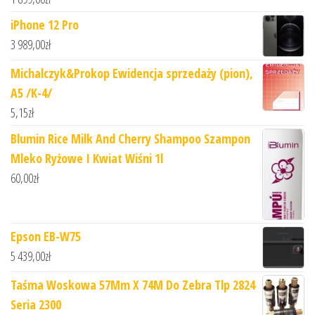
iPhone 12 Pro
3 989,00
zł
Michalczyk&Prokop Ewidencja sprzedaży (pion),
A5 /K-4/
5,15
zł
Blumin Rice Milk And Cherry Shampoo Szampon
Mleko Ryżowe I Kwiat Wiśni 1l
60,00
zł
Epson EB-W75
5 439,00
zł
Taśma Woskowa 57Mm X 74M Do Zebra Tlp 2824
Seria 2300