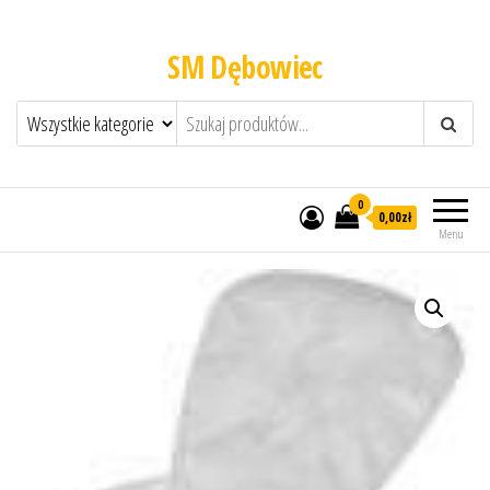
SM Dębowiec
0
0,00zł
Menu