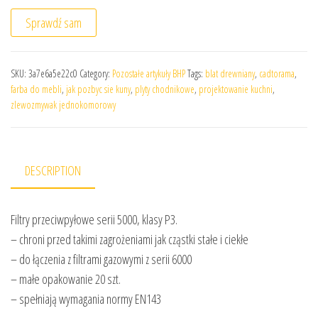
Sprawdź sam
SKU:
3a7e6a5e22c0
Category:
Pozostałe artykuły BHP
Tags:
blat drewniany
,
cadtorama
,
farba do mebli
,
jak pozbyc sie kuny
,
plyty chodnikowe
,
projektowanie kuchni
,
zlewozmywak jednokomorowy
DESCRIPTION
Filtry przeciwpyłowe serii 5000, klasy P3.
– chroni przed takimi zagrożeniami jak cząstki stałe i ciekłe
– do łączenia z filtrami gazowymi z serii 6000
– małe opakowanie 20 szt.
– spełniają wymagania normy EN143