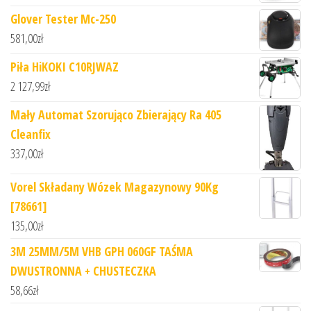
Glover Tester Mc-250
581,00
zł
Piła HiKOKI C10RJWAZ
2 127,99
zł
Mały Automat Szorująco Zbierający Ra 405
Cleanfix
337,00
zł
Vorel Składany Wózek Magazynowy 90Kg
[78661]
135,00
zł
3M 25MM/5M VHB GPH 060GF TAŚMA
DWUSTRONNA + CHUSTECZKA
58,66
zł