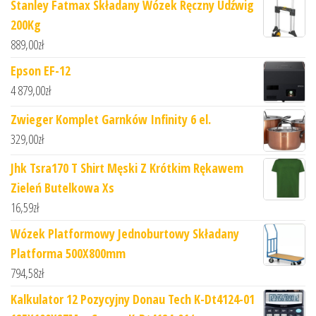
Stanley Fatmax Składany Wózek Ręczny Udźwig
200Kg
889,00
zł
Epson EF-12
4 879,00
zł
Zwieger Komplet Garnków Infinity 6 el.
329,00
zł
Jhk Tsra170 T Shirt Męski Z Krótkim Rękawem
Zieleń Butelkowa Xs
16,59
zł
Wózek Platformowy Jednoburtowy Składany
Platforma 500X800mm
794,58
zł
Kalkulator 12 Pozycyjny Donau Tech K-Dt4124-01