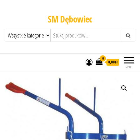
SM Dębowiec
0
0,00zł
Menu