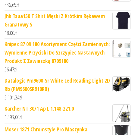
436,65
zł
Jhk Tsua150 T Shirt Męski Z Krótkim Rękawem
Granatowy S
18,00
zł
Knipex 87 09 180 Asortyment Części Zamiennych:
Wymienne Przyciski Do Szczypiec Nastawnych
Produkt Z Zawieszką 8709180
36,47
zł
Datalogic Pm9600-Sr White Led Reading Light 2D
Rb (PM9600SR910RB)
3 101,24
zł
Karcher NT 30/1 Ap L 1.148-221.0
1 593,00
zł
Moser 1871 Chromstyle Pro Maszynka