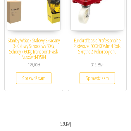
Stanley Wózek Stalowy Składany
Eurokraftbasic Profesjonalne
3-Kołowy Schodowy 30Kg
Podwozie 600X400Mm 4 Rolki
Schody / 60Kg Transport Płaski
Skrętne Z Polipropylenu
Nusxwtd-Ft584
179,00
zł
313,65
zł
Sprawdź sam
Sprawdź sam
SZUKAJ