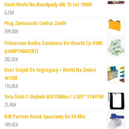
Vorel Worki Na Bioodpady 60L 15 szt 10003
6,29
zł
Pług Zamiatarki Cedrus Zm04
399,00
zł
Primezone Bańka Zamienna Do Hitachi Cp-X980
(LAMP74662ZB7)
282,42
zł
Kosz Stojak Do Segregacji + Worki Na Śmieci
4x120l
116,85
zł
Yato Ścisk C Głęboki 63X130Mm / 2.5X5" YT64190
25,49
zł
B2B Partner Kurek Spustowy Dn 50 Mm
189,42
zł