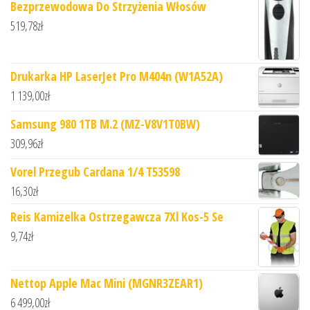
Bezprzewodowa Do Strzyżenia Włosów
519,78
zł
Drukarka HP LaserJet Pro M404n (W1A52A)
1 139,00
zł
Samsung 980 1TB M.2 (MZ-V8V1T0BW)
309,96
zł
Vorel Przegub Cardana 1/4 T53598
16,30
zł
Reis Kamizelka Ostrzegawcza 7Xl Kos-5 Se
9,74
zł
Nettop Apple Mac Mini (MGNR3ZEAR1)
6 499,00
zł