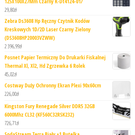
125X100X27Mm Czarny K-Dt4124-01/
29,80
zł
Zebra Ds3608 Hp Ręczny Czytnik Kodów
Kreskowych 1D/2D Laser Czarny Zielony
(DS3608HP20003VZWW)
2 396,99
zł
Posnet Papier Termiczny Do Drukarki Fiskalnej
Thermal Xl, Xl2, Hd Zgrzewka 6 Rolek
45,02
zł
Costway Duży Ochronny Ekran Plexi 90x60cm
226,00
zł
Kingston Fury Renegade Silver DDR5 32GB
6000Mhz CL32 (KF560C32RSK232)
726,71
zł
SodaStream Terra Biały +1 Butelka