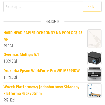
Szukaj:
PRODUKTY
HARD HEAD PAPIER OCHRONNY NA PODŁOGĘ 25
M²
29,99
zł
Overmax Multipic 5.1
1 059,99
zł
Drukarka Epson WorkForce Pro WF-M5299DW
1 149,00
zł
Wózek Platformowy Jednoburtowy Składany
Platforma 450X700mm
792,12
zł