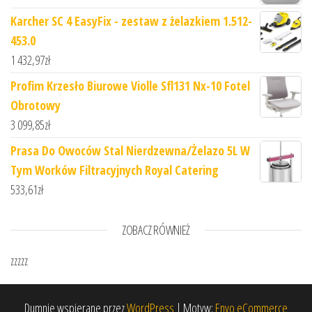
Karcher SC 4 EasyFix - zestaw z żelazkiem 1.512-
453.0
1 432,97
zł
Profim Krzesło Biurowe Violle Sfl131 Nx-10 Fotel
Obrotowy
3 099,85
zł
Prasa Do Owoców Stal Nierdzewna/Żelazo 5L W
Tym Worków Filtracyjnych Royal Catering
533,61
zł
ZOBACZ RÓWNIEŻ
zzzzz
Dumnie wspierane przez
WordPress
|
Motyw:
Envo eCommerce