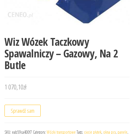
Wiz Wózek Taczkowy
Spawalniczy – Gazowy, Na 2
Butle
1 070,10
zł
Sprawdź sam
SKU:
eab59ca400f7
Category:
Wózki transportowe
Tags:
cięcie płytek
,
okna pcv
,
panele
,