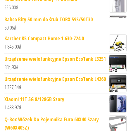
536,00
zł
Bahco Bity 50 mm do śrub TORX 59S/50T30
60,06
zł
Karcher K5 Compact Home 1.630-724.0
1 846,00
zł
Urządzenie wielofunkcyjne Epson EcoTank L3251
884,90
zł
Urządzenie wielofunkcyjne Epson EcoTank L4260
1 327,34
zł
Xiaomi 11T 5G 8/128GB Szary
1 488,97
zł
Q-Box Wózek Do Pojemnika Euro 60X40 Szary
(W60X40SZ)