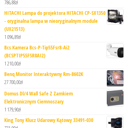
786,88
zł
HITACHI Lampa do projektora HITACHI CP-SX1350
- oryginalna lampa w nieoryginalnym module
(UX21513)
1 096,89
zł
Bcs Kamera Bcs-P-Tip55Fsr8-Ai2
(BCSPTIP55FSR8AI2)
1 210,00
zł
Benq Monitor Interaktywny Rm-8602K
27 700,00
zł
Domus Dl/4 Wall Safe Z Zamkiem
Elektronicznym Ciemnoszary
1 179,90
zł
King Tony Klucz Udarowy Kątowy 33491-030
723,00
zł