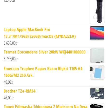
Laptop Apple MacBook Pro
13,3"/M1/8GB/256GB/macOS (MYDA2ZEA)
6 699,00
zł
Termet Ecocondens Silver 20kW WKJ4401000000
3 736,00
zł
Emerson Trophee Papier Ksero Błękit 1105 A4
160G/M2 250 Ark.
48,99
zł
Brother TZe-RM34
46,09
zł
Topex Półmaska Silikonowa Z Miejscem Na Dwa