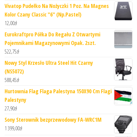
Vivatop Pudełko Na Nożyczki 1 Poz. Na Magnes
Kolor Czany Classic "6" (Np.Pastel)
12,00
zł
Eurokraftpro Półka Do Regału Z Otwartymi
Pojemnikami Magazynowymi Opak. 2szt.
522,75
zł
Nowy Styl Krzesło Ultra Steel Hit Czarny
(NS5072)
588,45
zł
Hurtownia Flag Flaga Palestyna 150X90 Cm Flagi
Palestyny
27,90
zł
Sony Sterownik bezprzewodowy FA-WRC1M
1 399,00
zł