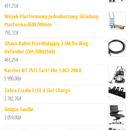
431,23
zł
Wózek Platformowy Jednoburtowy Składany
Platforma 450X700mm
792,12
zł
Ohaus Kabel Przedłużający 3 5M Do Wag
Defender (OH_30803566)
461,25
zł
Karcher NT 75/2 Tact² Me 1.667-288.0
5 990,00
zł
Zebra Cradle Et5X 4 Slot Charge
2 782,76
zł
Unique Saville
3 059,00
zł