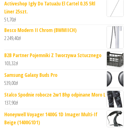
Activeshop Igły Do Tatuażu El Cartel 0.35 5Rl
Liner 25szt.
51,70
zł
Besco Modern II Chrom (BWMIICH)
2 249,40
zł
B2B Partner Pojemniki Z Tworzywa Sztucznego
103,32
zł
Samsung Galaxy Buds Pro
539,00
zł
Stalco Spodnie robocze 2w1 Bhp odpinane Moro L
137,90
zł
Honeywell Voyager 1400G 1D Imager Multi-If
Beige (1400G1D1)