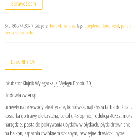
Sprawdź sam
SKU:
80c744c837f7
Category:
Hodowla zwierząt
Tags:
ocieplenie domu koszt
,
panele
pcv na ścianę
,
sedes
DESCRIPTION
Inkubator Klujnik Wylęgarka Jaj Wylęgu Drobiu 30 j
Hodowla zwierząt
uchwyty na przewody elektryczne, kontówka, najtańsza farba do ścian,
kosiarka do trawy elektryczna, cekol c-45 opinie, redukcja 40/32, mors
narzędzie, pasta do pokrywania ubytków w płytkach, płytki drewniane
na balkon, szpachla z włóknem szklanym, rewizyjne drzwiczki, nypel