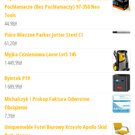
Pochłaniacze (Bez Pochłaniaczy) 97-350 Neo
Tools
44,98
zł
Pióro Wieczne Parker Jotter Steel Ct
61,20
zł
Myjka Ciśnieniowa Lavor Lvr5 145
1 449,99
zł
Byintek P19
1 689,99
zł
Michalczyk I Prokop Faktura Odwrotne
Obciążenie
7,39
zł
Uniquemeble Fotel Biurowy Krzesło Apollo Skid