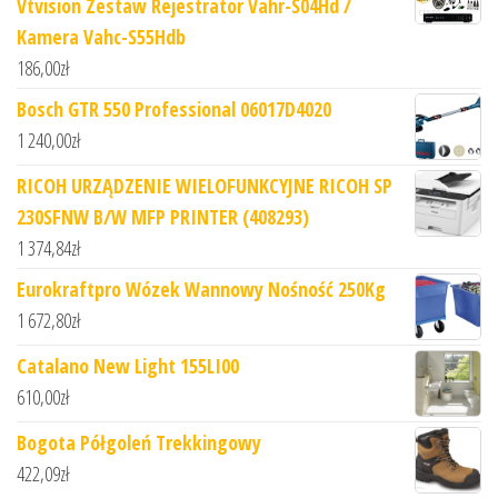
Vtvision Zestaw Rejestrator Vahr-S04Hd /
Kamera Vahc-S55Hdb
186,00
zł
Bosch GTR 550 Professional 06017D4020
1 240,00
zł
RICOH URZĄDZENIE WIELOFUNKCYJNE RICOH SP
230SFNW B/W MFP PRINTER (408293)
1 374,84
zł
Eurokraftpro Wózek Wannowy Nośność 250Kg
1 672,80
zł
Catalano New Light 155LI00
610,00
zł
Bogota Półgoleń Trekkingowy
422,09
zł