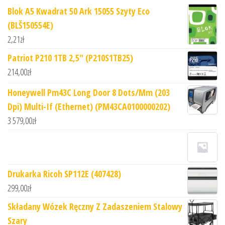
Blok A5 Kwadrat 50 Ark 15055 Szyty Eco
(BLŠ150554E)
2,21
zł
Patriot P210 1TB 2,5" (P210S1TB25)
214,00
zł
Honeywell Pm43C Long Door 8 Dots/Mm (203
Dpi) Multi-If (Ethernet) (PM43CA0100000202)
3 579,00
zł
Drukarka Ricoh SP112E (407428)
299,00
zł
Składany Wózek Ręczny Z Zadaszeniem Stalowy
Szary