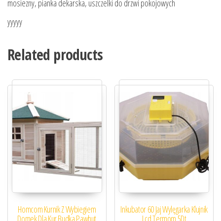
mosiezny, pianka dekarska, uszczelki do drzwi pokojowych
yyyyy
Related products
Homcom Kurnik Z Wybiegiem
Inkubator 60 Jaj Wylęgarka Klujnik
Domek Dla Kur Budka Pawhut
Lcd Termom 5Dt