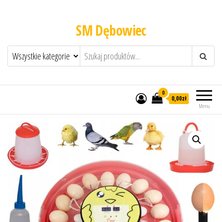
SM Dębowiec
0
0,00zł
Menu