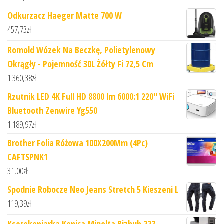
Odkurzacz Haeger Matte 700 W
457,73
zł
Romold Wózek Na Beczkę, Polietylenowy
Okrągły - Pojemność 30L Żółty Fi 72,5 Cm
1 360,38
zł
Rzutnik LED 4K Full HD 8800 lm 6000:1 220'' WiFi
Bluetooth Zenwire Yg550
1 189,97
zł
Brother Folia Różowa 100X200Mm (4Pc)
CAFTSPNK1
31,00
zł
Spodnie Robocze Neo Jeans Stretch 5 Kieszeni L
119,39
zł