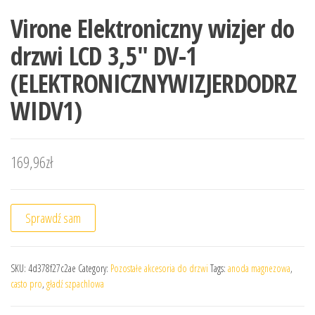
Virone Elektroniczny wizjer do
drzwi LCD 3,5″ DV-1
(ELEKTRONICZNYWIZJERDODRZ
WIDV1)
169,96
zł
Sprawdź sam
SKU:
4d378f27c2ae
Category:
Pozostałe akcesoria do drzwi
Tags:
anoda magnezowa
,
casto pro
,
gładź szpachlowa