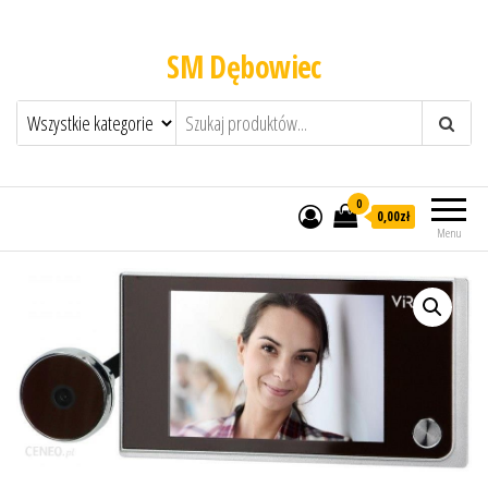
SM Dębowiec
0
0,00zł
Menu