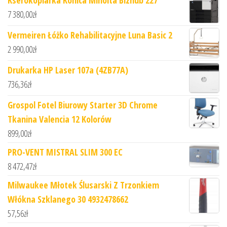
Kserokopiarka Konica Minolta Bizhub 227
7 380,00
zł
Vermeiren Łóżko Rehabilitacyjne Luna Basic 2
2 990,00
zł
Drukarka HP Laser 107a (4ZB77A)
736,36
zł
Grospol Fotel Biurowy Starter 3D Chrome
Tkanina Valencia 12 Kolorów
899,00
zł
PRO-VENT MISTRAL SLIM 300 EC
8 472,47
zł
Milwaukee Młotek Ślusarski Z Trzonkiem
Włókna Szklanego 30 4932478662
57,56
zł