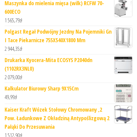
Maszynka do mielenia mięsa (wilk) RCFW 70-
600ECO
1 565,79
zł
Polgast Regał Podwójny Jezdny Na Pojemniki Gn
I Tace Piekarnicze 755X540X1800 Mm
2 944,35
zł
Drukarka Kyocera-Mita ECOSYS P2040dn
(1102RX3NL0)
2 079,00
zł
Kalkulator Biurowy Sharp 9X15Cm
49,99
zł
Kaiser Kraft Wózek Stołowy Chromowany ,2
Pow. Ładunkowe Z Okładziną Antypoślizgową 2
Pałąki Do Przesuwania
1 512,90
zł