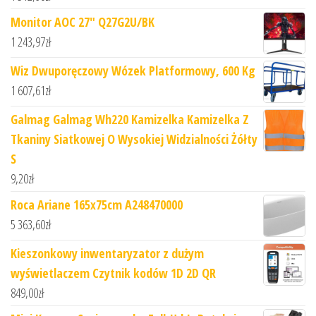
Monitor AOC 27" Q27G2U/BK
1 243,97
zł
Wiz Dwuporęczowy Wózek Platformowy, 600 Kg
1 607,61
zł
Galmag Galmag Wh220 Kamizelka Kamizelka Z
Tkaniny Siatkowej O Wysokiej Widzialności Żółty
S
9,20
zł
Roca Ariane 165x75cm A248470000
5 363,60
zł
Kieszonkowy inwentaryzator z dużym
wyświetlaczem Czytnik kodów 1D 2D QR
849,00
zł