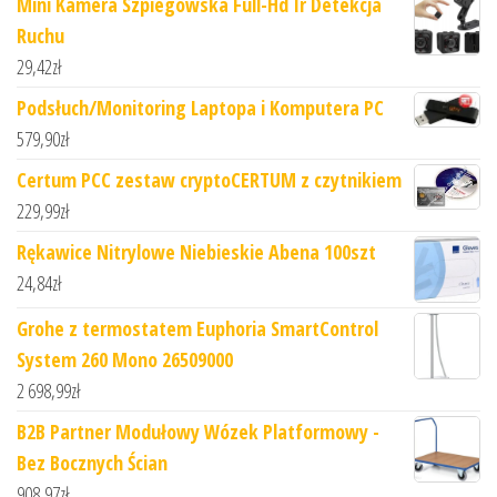
Mini Kamera Szpiegowska Full-Hd Ir Detekcja
Ruchu
29,42
zł
Podsłuch/Monitoring Laptopa i Komputera PC
579,90
zł
Certum PCC zestaw cryptoCERTUM z czytnikiem
229,99
zł
Rękawice Nitrylowe Niebieskie Abena 100szt
24,84
zł
Grohe z termostatem Euphoria SmartControl
System 260 Mono 26509000
2 698,99
zł
B2B Partner Modułowy Wózek Platformowy -
Bez Bocznych Ścian
908,97
zł