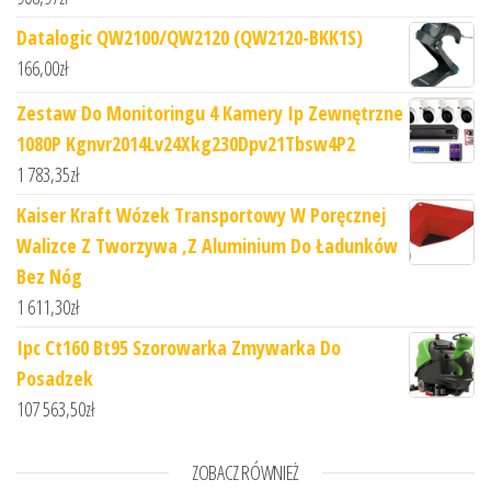
Datalogic QW2100/QW2120 (QW2120-BKK1S)
166,00
zł
Zestaw Do Monitoringu 4 Kamery Ip Zewnętrzne
1080P Kgnvr2014Lv24Xkg230Dpv21Tbsw4P2
1 783,35
zł
Kaiser Kraft Wózek Transportowy W Poręcznej
Walizce Z Tworzywa ,Z Aluminium Do Ładunków
Bez Nóg
1 611,30
zł
Ipc Ct160 Bt95 Szorowarka Zmywarka Do
Posadzek
107 563,50
zł
ZOBACZ RÓWNIEŻ