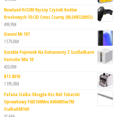
Newland Hr3280 Ręczny Czytnik Kodów
Kreskowych 1D/2D Cmos Czarny (NLSHR3280S5)
499,99
zł
Xiaomi Mi 10T
1 579,00
zł
Durable Pojemnik Na Dokumenty Z Szufladkami
Varicolor Mix 10
420,09
zł
BTS 8010
1 395,00
zł
Pafana Stalka Okrągła Hss Nóż Tokarski
Oprawkowy Fi8X160Mm A06080Sw7M
StalkaA08160
42,64
zł