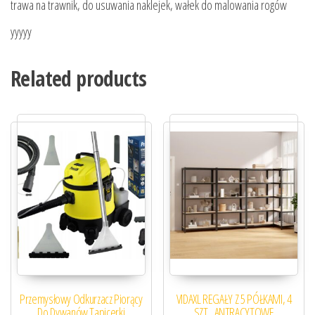
trawa na trawnik, do usuwania naklejek, wałek do malowania rogów
yyyyy
Related products
Przemysłowy Odkurzacz Piorący
VIDAXL REGAŁY Z 5 PÓŁKAMI, 4
Do Dywanów Tapicerki
SZT., ANTRACYTOWE