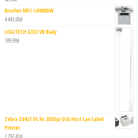
Brother MFC-L6900DW
4 443,00
zł
LOGITECH G333 VR Biały
189,99
zł
Zebra Zd421 Dt Hc 203Dpi Usb Host Lan Label
Printer
2 792,43
zł