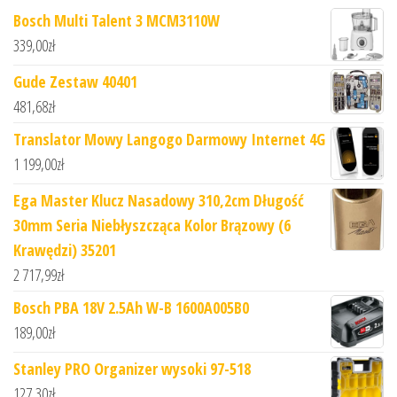
Bosch Multi Talent 3 MCM3110W
339,00
zł
Gude Zestaw 40401
481,68
zł
Translator Mowy Langogo Darmowy Internet 4G
1 199,00
zł
Ega Master Klucz Nasadowy 310,2cm Długość
30mm Seria Niebłyszcząca Kolor Brązowy (6
Krawędzi) 35201
2 717,99
zł
Bosch PBA 18V 2.5Ah W-B 1600A005B0
189,00
zł
Stanley PRO Organizer wysoki 97-518
127,30
zł