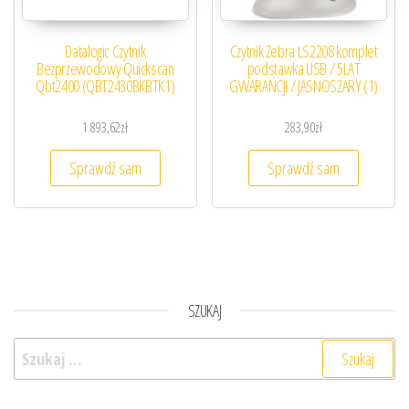
Datalogic Czytnik
Czytnik Zebra LS2208 komplet
Bezprzewodowy Quickscan
podstawka USB / 5LAT
Qbt2400 (QBT2430BKBTK1)
GWARANCJI / JASNOSZARY (1)
1 893,62
zł
283,90
zł
Sprawdź sam
Sprawdź sam
SZUKAJ
Szukaj: