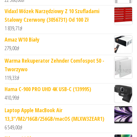
Vidaxl Wózek Narzędziowy Z 10 Szufladami
Stalowy Czerwony (3056731) Od 100 Zł
1 839,71
zł
Amaz W10 Biały
279,00
zł
Warma Rekuperator Zehnder Comfospot 50 -
Tworzywo
119,33
zł
Hama C-900 PRO UHD 4K USB-C (139995)
410,99
zł
Laptop Apple MacBook Air
13,3"/M2/16GB/256GB/macOS (MLXW3ZEAR1)
6 549,00
zł