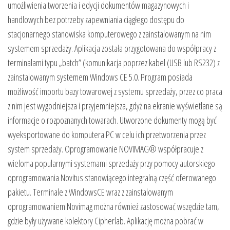
umożliwienia tworzenia i edycji dokumentów magazynowych i
handlowych bez potrzeby zapewniania ciągłego dostępu do
stacjonarnego stanowiska komputerowego z zainstalowanym na nim
systemem sprzedaży. Aplikacja została przygotowana do współpracy z
terminalami typu „batch” (komunikacja poprzez kabel (USB lub RS232) z
zainstalowanym systemem Windows CE 5.0. Program posiada
możliwość importu bazy towarowej z systemu sprzedaży, przez co praca
z nim jest wygodniejsza i przyjemniejsza, gdyż na ekranie wyświetlane są
informacje o rozpoznanych towarach. Utworzone dokumenty mogą być
wyeksportowane do komputera PC w celu ich przetworzenia przez
system sprzedaży. Oprogramowanie NOVIMAG® współpracuje z
wieloma popularnymi systemami sprzedaży przy pomocy autorskiego
oprogramowania Novitus stanowiącego integralną część oferowanego
pakietu. Terminale z WindowsCE wraz z zainstalowanym
oprogramowaniem Novimag można również zastosować wszędzie tam,
gdzie były używane kolektory Cipherlab. Aplikację można pobrać w