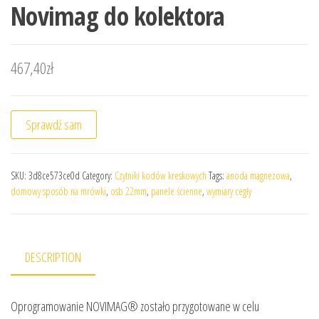
Novimag do kolektora
467,40
zł
Sprawdź sam
SKU:
3d8ce573ce0d
Category:
Czytniki kodów kreskowych
Tags:
anoda magnezowa
,
domowy sposób na mrówki
,
osb 22mm
,
panele ścienne
,
wymiary cegły
DESCRIPTION
Oprogramowanie NOVIMAG® zostało przygotowane w celu