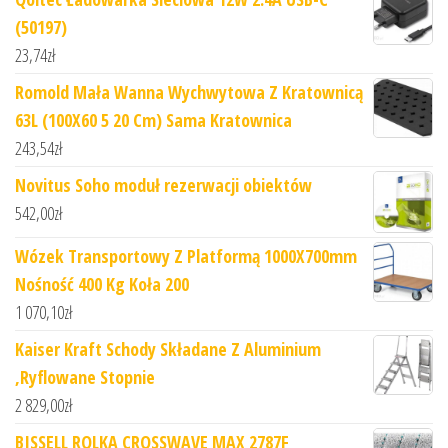
(50197)
23,74
zł
Romold Mała Wanna Wychwytowa Z Kratownicą
63L (100X60 5 20 Cm) Sama Kratownica
243,54
zł
Novitus Soho moduł rezerwacji obiektów
542,00
zł
Wózek Transportowy Z Platformą 1000X700mm
Nośność 400 Kg Koła 200
1 070,10
zł
Kaiser Kraft Schody Składane Z Aluminium
,Ryflowane Stopnie
2 829,00
zł
BISSELL ROLKA CROSSWAVE MAX 2787F