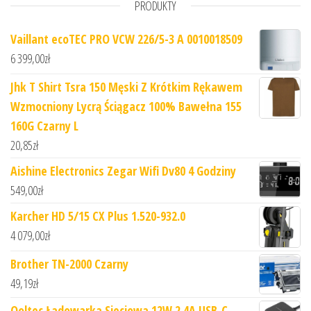
PRODUKTY
Vaillant ecoTEC PRO VCW 226/5-3 A 0010018509
6 399,00
zł
Jhk T Shirt Tsra 150 Męski Z Krótkim Rękawem
Wzmocniony Lycrą Ściągacz 100% Bawełna 155
160G Czarny L
20,85
zł
Aishine Electronics Zegar Wifi Dv80 4 Godziny
549,00
zł
Karcher HD 5/15 CX Plus 1.520-932.0
4 079,00
zł
Brother TN-2000 Czarny
49,19
zł
Qoltec Ładowarka Sieciowa 12W 2.4A USB-C