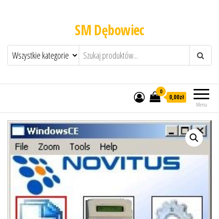
SM Dębowiec
0
0,00zł
Menu