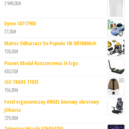
3 949,00
zł
Dymo S0717900
37,00
zł
Maltec Odkurzacz Do Popiołu 18L Ml1800Ash
158,00
zł
Posnet Moduł Rozszerzenia Iii Ergo
430,50
zł
ISO TRADE 11035
156,89
zł
Fotel ergonomiczny ANGEL biurowy obrotowy
jOkasta
729,00
zł
Telewizor Hitachi 32HAE4250