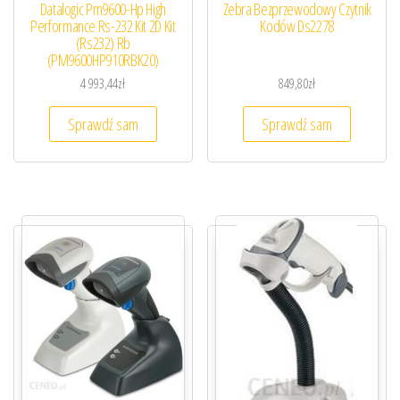
Datalogic Pm9600-Hp High
Zebra Bezprzewodowy Czytnik
Performance Rs-232 Kit 2D Kit
Kodów Ds2278
(Rs232) Rb
(PM9600HP910RBK20)
4 993,44
zł
849,80
zł
Sprawdź sam
Sprawdź sam