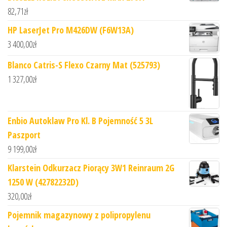
82,71
zł
HP LaserJet Pro M426DW (F6W13A)
3 400,00
zł
Blanco Catris-S Flexo Czarny Mat (525793)
1 327,00
zł
Enbio Autoklaw Pro Kl. B Pojemność 5 3L
Paszport
9 199,00
zł
Klarstein Odkurzacz Piorący 3W1 Reinraum 2G
1250 W (42782232D)
320,00
zł
Pojemnik magazynowy z polipropylenu