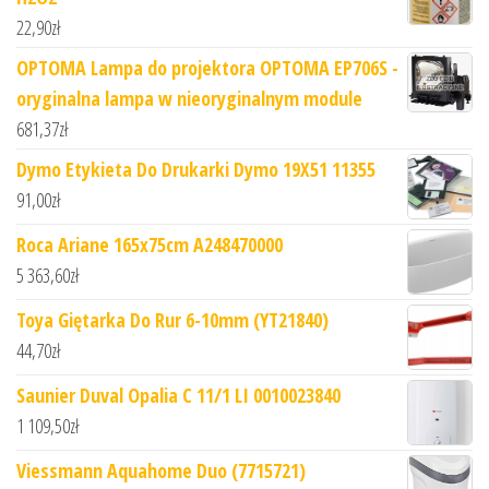
22,90
zł
OPTOMA Lampa do projektora OPTOMA EP706S -
oryginalna lampa w nieoryginalnym module
681,37
zł
Dymo Etykieta Do Drukarki Dymo 19X51 11355
91,00
zł
Roca Ariane 165x75cm A248470000
5 363,60
zł
Toya Giętarka Do Rur 6-10mm (YT21840)
44,70
zł
Saunier Duval Opalia C 11/1 LI 0010023840
1 109,50
zł
Viessmann Aquahome Duo (7715721)