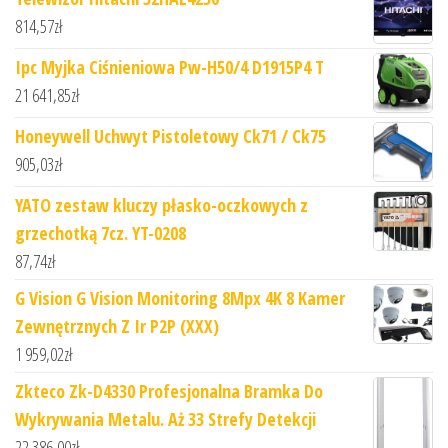
814,57
zł
Ipc Myjka Ciśnieniowa Pw-H50/4 D1915P4 T
21 641,85
zł
Honeywell Uchwyt Pistoletowy Ck71 / Ck75
905,03
zł
YATO zestaw kluczy płasko-oczkowych z
grzechotką 7cz. YT-0208
87,74
zł
G Vision G Vision Monitoring 8Mpx 4K 8 Kamer
Zewnętrznych Z Ir P2P (XXX)
1 959,02
zł
Zkteco Zk-D4330 Profesjonalna Bramka Do
Wykrywania Metalu. Aż 33 Strefy Detekcji
22 386,00
zł