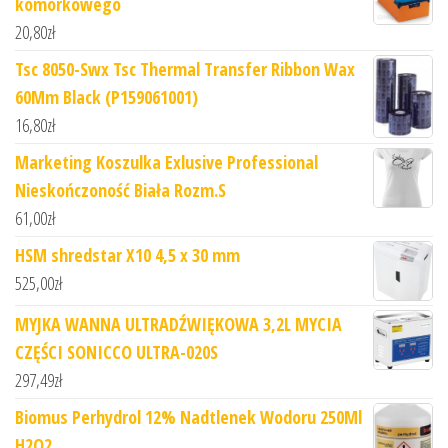
komórkowego
20,80
zł
Tsc 8050-Swx Tsc Thermal Transfer Ribbon Wax
60Mm Black (P159061001)
16,80
zł
Marketing Koszulka Exlusive Professional
Nieskończoność Biała Rozm.S
61,00
zł
HSM shredstar X10 4,5 x 30 mm
525,00
zł
MYJKA WANNA ULTRADŹWIĘKOWA 3,2L MYCIA
CZĘŚCI SONICCO ULTRA-020S
297,49
zł
Biomus Perhydrol 12% Nadtlenek Wodoru 250Ml
H2O2