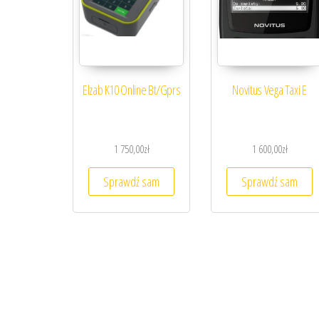
Elzab K10 Online Bt/Gprs
Novitus Vega Taxi E
1 750,00
zł
1 600,00
zł
Sprawdź sam
Sprawdź sam