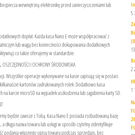
I
ezpiecza wewnętrzną elektronikę przed zanieczyszczeniami lub
5 
Z
R
 dodatkowych dopłat. Każda kasa Nano E może współpracować z
(
atniczym lub wagą bez konieczności dokupowania dodatkowych
13
ktywną) co także oferujemy w standardzie.
R
, OSZCZĘDNOŚCI I OCHRONY ŚRODOWISKA
2 
ji. Wszystkie operacje wykonywane na kasie zapisują się w postaci
H
y kilkanaście kartonów zadrukowanych rolek. Dodatkowo kasa
1 
h na karcie microSD na wypadek uszkodzenia lub zagubienia karty SD.
N
NT
F
m firmy będzie zawsze z Tobą. Kasa Nano E posiada rozbudowaną bazę
2
 a długa nazwa towaru lub usługi w sposób czytelny zidentyfikuje
F
wość podania własnego opisu towaru podczas sprzedaży, bez