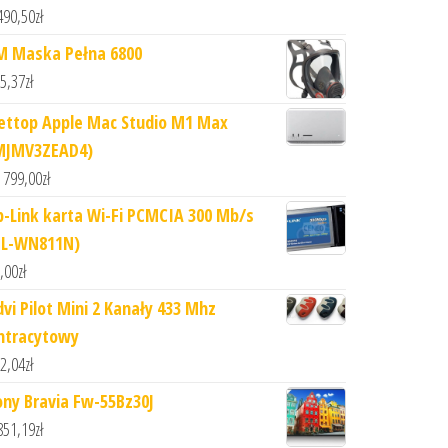
490,50
zł
M Maska Pełna 6800
5,37
zł
ettop Apple Mac Studio M1 Max
MJMV3ZEAD4)
 799,00
zł
p-Link karta Wi-Fi PCMCIA 300 Mb/s
TL-WN811N)
,00
zł
dvi Pilot Mini 2 Kanały 433 Mhz
ntracytowy
2,04
zł
ony Bravia Fw-55Bz30J
851,19
zł