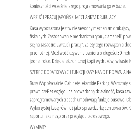
konieczności wcześniejszego programowania go w bazie.
WRZUĆ I PRACUJ JAPOŃSKI MECHANIZM DRUKUJĄCY
Kasa wyposażona jest w niezawodny mechanizm drukujący, j
fiskalnych. Zastosowanie mechanizmu typu „clamshell” pow
się na zasadzie: „wrzuć i pracuj”. Zalety tego rozwiązania d
przenośnej. Możliwość używania papieru o długości 30 me
jednej rolce. Dzięki elektronicznej kopii wydruków, w kasie N
SZEREG DODATKOWYCH FUNKCJI KASY NANO E POZWALA N
Busy Wypożyczalnie Gabinety lekarskie Parkingi Warsztaty
prawniczeBez względu na prowadzoną działalność, kasa za
zaprogramowanych trasach umożliwiają funkcje busowe. Obs
Wykorzystuj kasę również jako sprawdzarkę cen towarów.
raportu fiskalnego oraz przeglądu okresowego.
WYMIARY