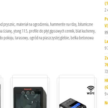
(
2 
P
pod prysznic, materiał na ogrodzenia, hammerite na rdzę, bitumiczne
V
 ścianę, ytong 11.5, profile do płyt gipsowych cennik, blat kuchenny,
89
 do pokoju, tarasowy, ogród na piaszczystej glebie, belka betonowa
L
9 
Z
7
72
H
(
9 
N