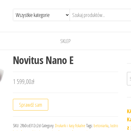
SKLEP
Novitus Nano E
Sz
1 599,00
zł
Sprawdź sam
K
K
SKU:
2fb0cd312c2d
Category:
Drukarki i kasy fiskalne
Tags:
betoniarka
,
lustro
z