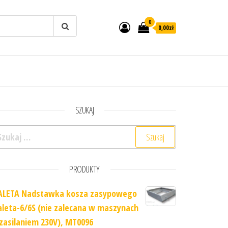
0
0,00zł
SZUKAJ
ukaj:
PRODUKTY
ALETA Nadstawka kosza zasypowego
aleta-6/6S (nie zalecana w maszynach
 zasilaniem 230V), MT0096