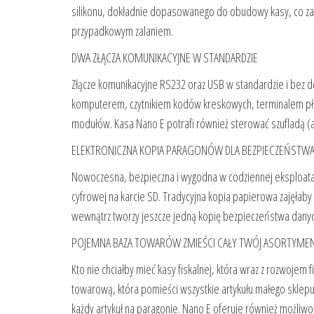
silikonu, dokładnie dopasowanego do obudowy kasy, co zab
przypadkowym zalaniem.
DWA ZŁĄCZA KOMUNIKACYJNE W STANDARDZIE
Złącze komunikacyjne RS232 oraz USB w standardzie i bez
komputerem, czytnikiem kodów kreskowych, terminalem pł
modułów. Kasa Nano E potrafi również sterować szufladą (a
ELEKTRONICZNA KOPIA PARAGONÓW DLA BEZPIECZEŃSTWA
Nowoczesna, bezpieczna i wygodna w codziennej eksploatac
cyfrowej na karcie SD. Tradycyjna kopia papierowa zajęłab
wewnątrz tworzy jeszcze jedną kopię bezpieczeństwa danyc
POJEMNA BAZA TOWARÓW ZMIEŚCI CAŁY TWÓJ ASORTYME
Kto nie chciałby mieć kasy fiskalnej, która wraz z rozwoje
towarową, która pomieści wszystkie artykułu małego sklepu,
każdy artykuł na paragonie. Nano E oferuje również możli