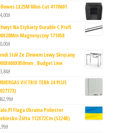
ellowes LX25M Mini-Cut 4170601
4,00
zł
chwyt Na Etykiety Durable C Profi
00X20Mm Magnetyczny 171058
0,00
zł
endi Stół Ze Zlewem Lewy Skręcany
000X600X850mm , Budget Line
3,84
zł
MMERGAS VICTRIX TERA 24 PLUS
3027373)
462,99
zł
lalo.Pl Flaga Ukraina Poliester
iebiesko-Żółta 112X72Cm (S224B)
,99
zł