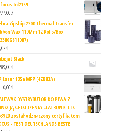
nfocus Inl2159
777,00
zł
ebra Zipship 2300 Thermal Transfer
ibbon Wax 110Mm 12 Rolls/Box
02300GS11007)
,07
zł
obojet Black
289,00
zł
P Laser 135a MFP (4ZB82A)
110,00
zł
ALEWAK DYSTRYBUTOR DO PIWA Z
UNKCJĄ CHŁODZENIA CLATRONIC CTC
63920 został odznaczony certyfikatem
OCUS - TEST DEUTSCHLANDS BESTE