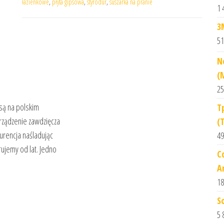
łazienkowe
,
płyta gipsowa
,
styrodur
,
suszarka na pranie
1 
3
51
N
(
25
asą na polskim
T
urządzenie zawdzięcza
(
kurencja naśladując
49
ujemy od lat. Jedno
C
A
18
S
5 