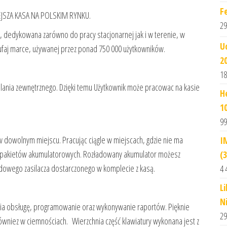
F
SZA KASA NA POLSKIM RYNKU.
29
a, dedykowana zarówno do pracy stacjonarnej jak i w terenie, w
U
ufaj marce, używanej przez ponad 750 000 użytkowników.
2
18
lania zewnętrznego. Dzięki temu Użytkownik może pracowac na kasie
H
1
99
w dowolnym miejscu. Pracując ciągle w miejscach, gdzie nie ma
I
 pakietów akumulatorowych. Rozładowany akumulator możesz
(
dowego zasilacza dostarczonego w komplecie z kasą.
4 
Li
N
atwia obsługę, programowanie oraz wykonywanie raportów. Pięknie
29
ówniez w ciemnościach. Wierzchnia część klawiatury wykonana jest z