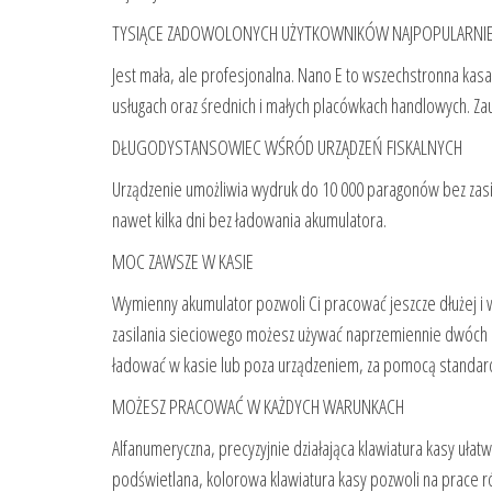
TYSIĄCE ZADOWOLONYCH UŻYTKOWNIKÓW NAJPOPULARNIEJ
Jest mała, ale profesjonalna. Nano E to wszechstronna kas
usługach oraz średnich i małych placówkach handlowych. Za
DŁUGODYSTANSOWIEC WŚRÓD URZĄDZEŃ FISKALNYCH
Urządzenie umożliwia wydruk do 10 000 paragonów bez zasi
nawet kilka dni bez ładowania akumulatora.
MOC ZAWSZE W KASIE
Wymienny akumulator pozwoli Ci pracować jeszcze dłużej i 
zasilania sieciowego możesz używać naprzemiennie dwóch
ładować w kasie lub poza urządzeniem, za pomocą standar
MOŻESZ PRACOWAĆ W KAŻDYCH WARUNKACH
Alfanumeryczna, precyzyjnie działająca klawiatura kasy uł
podświetlana, kolorowa klawiatura kasy pozwoli na prace r