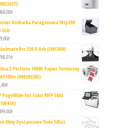
10023637)
468,00
zł
osnet Drukarka Paragonowa Wtp200
3 Usb
9,00
zł
abelmate Rrc 330 U Ach (LMC004)
768,01
zł
ebra Z Perform 1000D Papier Termiczny
6X51Mm (800283205)
,40
zł
P PageWide Ent Color MFP 586z
G1W41A)
499,00
zł
eo Kliny Dystansowe Duże 50Szt.