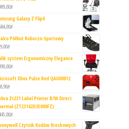
989,00
zł
amsung Galaxy Z Flip4
684,00
zł
talco Półbut Roboczo-Sportowy
9,00
zł
ulik system Ergonomiczny Elegance
890,00
zł
icrosoft Xbox Pulse Red QAU00012
8,90
zł
ebra Zt231 Label Printer B/W Direct
hermal (ZT23142D3E000FZ)
445,00
zł
oneywell Czytnik Kodów Kreskowych