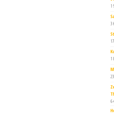
1 
S
3 
S
17
K
1 
M
23
Z
T
6 
H