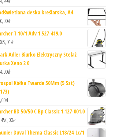
4,99
zł
odświetlana deska kreślarska, A4
0,00
zł
archer T 10/1 Adv 1.527-419.0
069,01
zł
ark Adler Biurko Elektryczny Stelaż
iurka Xeno 2 0
4,00
zł
rospol Kółka Twarde 50Mm (5 Szt)
4173)
,00
zł
archer BD 50/50 C Bp Classic 1.127-001.0
 450,00
zł
aunier Duval Thema Classic L18/24-Lc/1