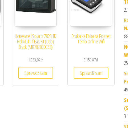
T
2,
B
N
Honeywell Solaris 7820 1D
Drukarka Fiskalna Posnet
88
Hd Multi-If Eas Kit (Usb)
Temo Online Wifi
N
Black (MK782000C38)
W
1 933,07
zł
3 159,87
zł
25
Sprawdź sam
Sprawdź sam
S
P
49
S
(
3 
S