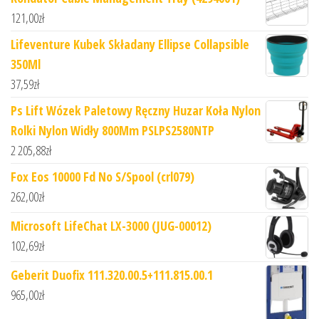
121,00
zł
Lifeventure Kubek Składany Ellipse Collapsible
350Ml
37,59
zł
Ps Lift Wózek Paletowy Ręczny Huzar Koła Nylon
Rolki Nylon Widły 800Mm PSLPS2580NTP
2 205,88
zł
Fox Eos 10000 Fd No S/Spool (crl079)
262,00
zł
Microsoft LifeChat LX-3000 (JUG-00012)
102,69
zł
Geberit Duofix 111.320.00.5+111.815.00.1
965,00
zł