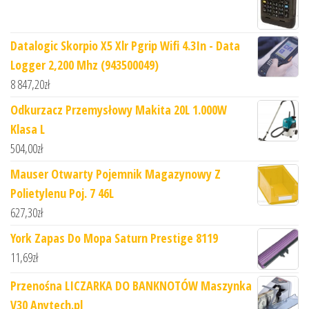
Datalogic Skorpio X5 Xlr Pgrip Wifi 4.3In - Data
Logger 2,200 Mhz (943500049)
8 847,20
zł
Odkurzacz Przemysłowy Makita 20L 1.000W
Klasa L
504,00
zł
Mauser Otwarty Pojemnik Magazynowy Z
Polietylenu Poj. 7 46L
627,30
zł
York Zapas Do Mopa Saturn Prestige 8119
11,69
zł
Przenośna LICZARKA DO BANKNOTÓW Maszynka
V30 Anytech.pl