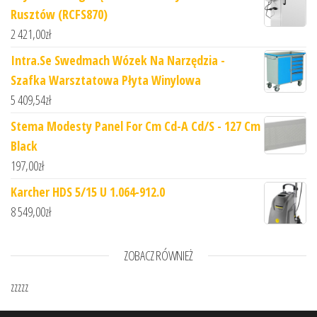
Rusztów (RCFS870)
2 421,00
zł
Intra.Se Swedmach Wózek Na Narzędzia -
Szafka Warsztatowa Płyta Winylowa
5 409,54
zł
Stema Modesty Panel For Cm Cd-A Cd/S - 127 Cm
Black
197,00
zł
Karcher HDS 5/15 U 1.064-912.0
8 549,00
zł
ZOBACZ RÓWNIEŻ
zzzzz