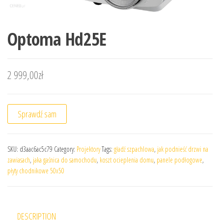
Optoma Hd25E
2 999,00
zł
Sprawdź sam
SKU:
d3aac6ac5c79
Category:
Projektory
Tags:
gładź szpachlowa
,
jak podnieść drzwi na
zawiasach
,
jaka gaśnica do samochodu
,
koszt ocieplenia domu
,
panele podłogowe
,
płyty chodnikowe 50x50
DESCRIPTION