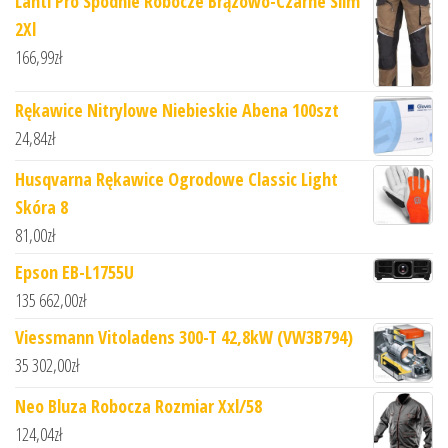
Lahti Pro Spodnie Robocze Brązowo-Czarne Slim
2Xl
166,99
zł
Rękawice Nitrylowe Niebieskie Abena 100szt
24,84
zł
Husqvarna Rękawice Ogrodowe Classic Light
Skóra 8
81,00
zł
Epson EB-L1755U
135 662,00
zł
Viessmann Vitoladens 300-T 42,8kW (VW3B794)
35 302,00
zł
Neo Bluza Robocza Rozmiar Xxl/58
124,04
zł