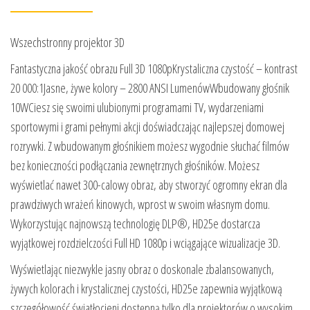
Wszechstronny projektor 3D
Fantastyczna jakość obrazu Full 3D 1080pKrystaliczna czystość – kontrast
20 000:1Jasne, żywe kolory – 2800 ANSI LumenówWbudowany głośnik
10WCiesz się swoimi ulubionymi programami TV, wydarzeniami
sportowymi i grami pełnymi akcji doświadczając najlepszej domowej
rozrywki. Z wbudowanym głośnikiem możesz wygodnie słuchać filmów
bez konieczności podłączania zewnętrznych głośników. Możesz
wyświetlać nawet 300-calowy obraz, aby stworzyć ogromny ekran dla
prawdziwych wrażeń kinowych, wprost w swoim własnym domu.
Wykorzystując najnowszą technologię DLP®, HD25e dostarcza
wyjątkowej rozdzielczości Full HD 1080p i wciągające wizualizacje 3D.
Wyświetlając niezwykle jasny obraz o doskonale zbalansowanych,
żywych kolorach i krystalicznej czystości, HD25e zapewnia wyjątkową
szczegółowość światłocieni dostępną tylko dla projektorów o wysokim