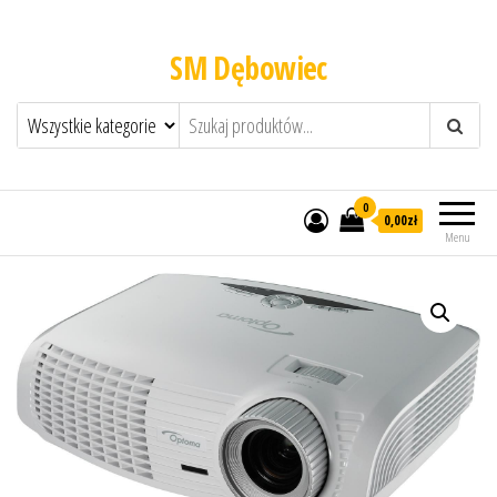
SM Dębowiec
0
0,00zł
Menu