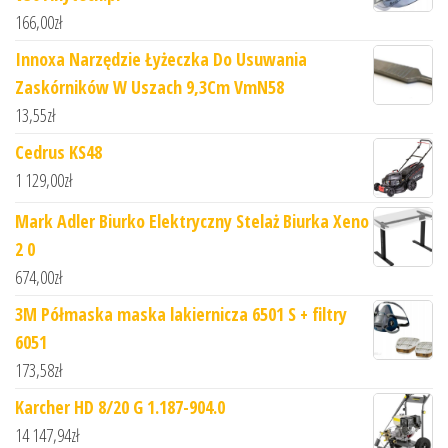
166,00
zł
Innoxa Narzędzie Łyżeczka Do Usuwania
Zaskórników W Uszach 9,3Cm VmN58
13,55
zł
Cedrus KS48
1 129,00
zł
Mark Adler Biurko Elektryczny Stelaż Biurka Xeno
2 0
674,00
zł
3M Półmaska maska lakiernicza 6501 S + filtry
6051
173,58
zł
Karcher HD 8/20 G 1.187-904.0
14 147,94
zł