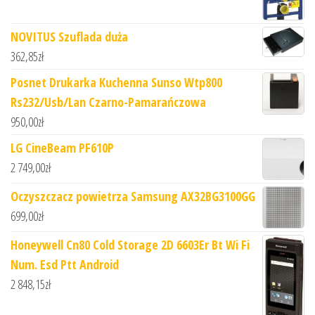
NOVITUS Szuflada duża
362,85
zł
Posnet Drukarka Kuchenna Sunso Wtp800
Rs232/Usb/Lan Czarno-Pamarańczowa
950,00
zł
LG CineBeam PF610P
2 749,00
zł
Oczyszczacz powietrza Samsung AX32BG3100GG
699,00
zł
Honeywell Cn80 Cold Storage 2D 6603Er Bt Wi Fi
Num. Esd Ptt Android
2 848,15
zł