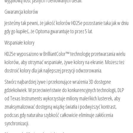
wyjątkową ilość jasnych i cieniowanych detali.
Gwarancja kolorów
Jesteśmy tak pewni, że jakość kolorów HD25e pozostanie taka jak w dniu
gdy go kupiłeś, że Optoma gwarantuje to przez 5 lat.
Wspaniałe kolory
HD25e wyposażono w BrilliantColor™ technologię przetwarzania wielu
kolorów, aby otrzymać wspaniałe, żywe kolory na ekranie. Możesz też
dostroić kolory dla jak najlepszej prezycji odwzorowania.
Stwórz najbardziej żywe i przekonujące wrażenia 3D dostępne
gdziekolwiek. W przeciwieństwie do konkurencyjnych technologii, DLP
od Texas Instruments wykorzystuje miliony maleńkich lusterek, aby
zmaksymalizować dostępną wiązkę światła i podwyższyć kontrast,
podczas gdy naturalna szybkość całkowicie eliminuje zakłócenia
synchronizacji.