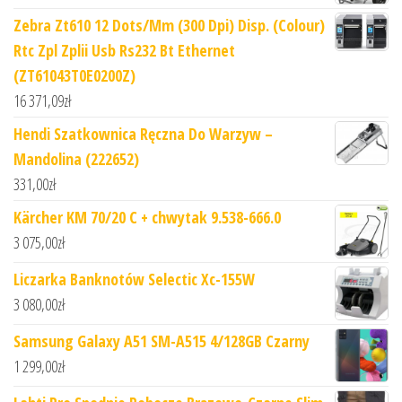
Zebra Zt610 12 Dots/Mm (300 Dpi) Disp. (Colour)
Rtc Zpl Zplii Usb Rs232 Bt Ethernet
(ZT61043T0E0200Z)
16 371,09
zł
Hendi Szatkownica Ręczna Do Warzyw –
Mandolina (222652)
331,00
zł
Kärcher KM 70/20 C + chwytak 9.538-666.0
3 075,00
zł
Liczarka Banknotów Selectic Xc-155W
3 080,00
zł
Samsung Galaxy A51 SM-A515 4/128GB Czarny
1 299,00
zł