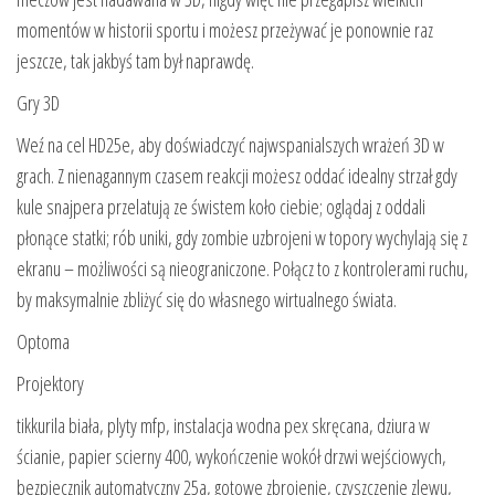
momentów w historii sportu i możesz przeżywać je ponownie raz
jeszcze, tak jakbyś tam był naprawdę.
Gry 3D
Weź na cel HD25e, aby doświadczyć najwspanialszych wrażeń 3D w
grach. Z nienagannym czasem reakcji możesz oddać idealny strzał gdy
kule snajpera przelatują ze świstem koło ciebie; oglądaj z oddali
płonące statki; rób uniki, gdy zombie uzbrojeni w topory wychylają się z
ekranu – możliwości są nieograniczone. Połącz to z kontrolerami ruchu,
by maksymalnie zbliżyć się do własnego wirtualnego świata.
Optoma
Projektory
tikkurila biała, plyty mfp, instalacja wodna pex skręcana, dziura w
ścianie, papier scierny 400, wykończenie wokół drzwi wejściowych,
bezpiecznik automatyczny 25a, gotowe zbrojenie, czyszczenie zlewu,