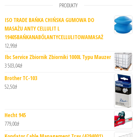
PRODUKTY
ISO TRADE BAŃKA CHIŃSKA GUMOWA DO
MASAŻU ANTY CELLULIT L
19405BAŃKANABÓLANTYCELLULITOWAMASAŻ
12,99
zł
Ibc Service Zbiornik Zbiorniki 1000L Typu Mauzer
3 503,04
zł
Brother TC-103
52,50
zł
Hecht 945
779,00
zł
Kondator Cable Management Tray (4294001)