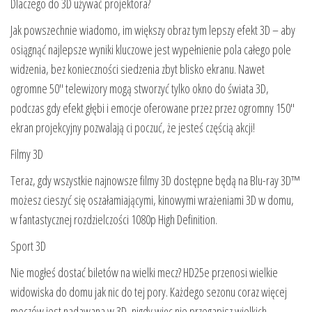
Dlaczego do 3D używać projektora?
Jak powszechnie wiadomo, im większy obraz tym lepszy efekt 3D – aby
osiągnąć najlepsze wyniki kluczowe jest wypełnienie pola całego pole
widzenia, bez konieczności siedzenia zbyt blisko ekranu. Nawet
ogromne 50″ telewizory mogą stworzyć tylko okno do świata 3D,
podczas gdy efekt głębi i emocje oferowane przez przez ogromny 150″
ekran projekcyjny pozwalają ci poczuć, że jesteś częścią akcji!
Filmy 3D
Teraz, gdy wszystkie najnowsze filmy 3D dostępne będą na Blu-ray 3D™
możesz cieszyć się oszałamiającymi, kinowymi wrażeniami 3D w domu,
w fantastycznej rozdzielczości 1080p High Definition.
Sport 3D
Nie mogłeś dostać biletów na wielki mecz? HD25e przenosi wielkie
widowiska do domu jak nic do tej pory. Każdego sezonu coraz więcej
meczów jest nadawana w 3D, nigdy więc nie przegapisz wielkich