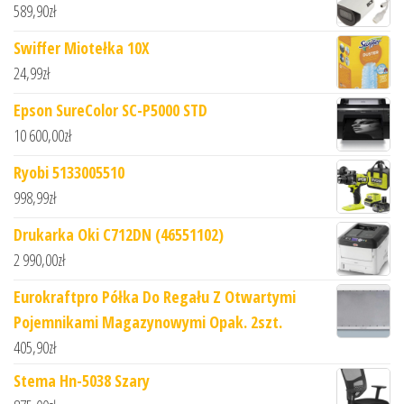
589,90
zł
Swiffer Miotełka 10X
24,99
zł
Epson SureColor SC-P5000 STD
10 600,00
zł
Ryobi 5133005510
998,99
zł
Drukarka Oki C712DN (46551102)
2 990,00
zł
Eurokraftpro Półka Do Regału Z Otwartymi
Pojemnikami Magazynowymi Opak. 2szt.
405,90
zł
Stema Hn-5038 Szary