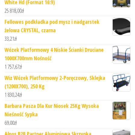
White Hd (Format 16:9)
25 818,00
zł
Fellowes podkładka pod mysz i nadgarstek
żelowa CRYSTAL, czarna
33,21
zł
Wózek Platformowy 4 Niskie Ścianki Druciane
1000X700mm Nośność
1 757,67
zł
Wiz Wózek Platformowy 2-Poręczowy, Sklejka
(1200X700), 250 Kg
1 830,24
zł
Barbara Pasza Dla Kur Niosek 25Kg Wysoka
Nieśność Sypka
69,00
zł
Alpos B2B Partner Aluminiowa Skrzynka