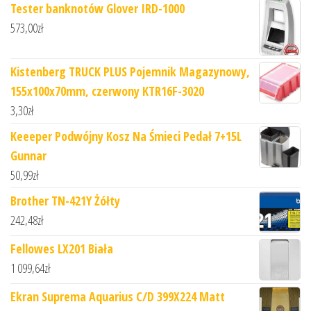
Tester banknotów Glover IRD-1000
573,00
zł
Kistenberg TRUCK PLUS Pojemnik Magazynowy,
155x100x70mm, czerwony KTR16F-3020
3,30
zł
Keeeper Podwójny Kosz Na Śmieci Pedał 7+15L
Gunnar
50,99
zł
Brother TN-421Y Żółty
242,48
zł
Fellowes LX201 Biała
1 099,64
zł
Ekran Suprema Aquarius C/D 399X224 Matt