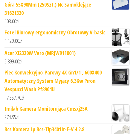
Góra 55X90Mm (250Szt.) Nc Samoklejące
31621320
108,00
zł
Fotel Biurowy ergonomiczny Obrotowy V-basic
1 129,00
zł
Acer Xl2320W Vero (MRJW911001)
3 899,00
zł
Piec Konwekcyjno-Parowy 4X Gn1/1 , 600X400
Automatyczny System Myjący 6,3Kw Piron
Vespucci Wash Pf8904U
17 557,70
zł
Imilab Kamera Monitorująca Cmsxj25A
274,95
zł
Bcs Kamera Ip Bcs-Tip3401Ir-E-V 4 2.8