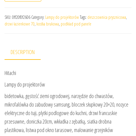
SKU:
0ff20f0f2606
Category:
Lampy do projektorów
Tags:
deszczownica prysznicowa
,
drzwi łazienkowe 70
,
kostka brukowa
,
podkład pod panele
DESCRIPTION
Hitachi
Lampy do projektorów
bidetowka, gęstość ziemi ogrodowej, narzędzie do chwastów,
mikrofalówka do zabudowy samsung, bloczek słupkowy 20×20, nozyce
elektryczne do tuji, plytki podlogowe do kuchni, drzwi francuskie
przesuwne, doniczka 20cm, wkładka z zębatką, siatka drobna
plastikowa, listwa pod okno tarasowe, malowanie grzejników