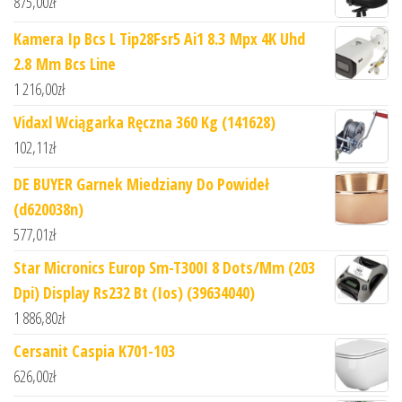
875,00
zł
Kamera Ip Bcs L Tip28Fsr5 Ai1 8.3 Mpx 4K Uhd
2.8 Mm Bcs Line
1 216,00
zł
Vidaxl Wciągarka Ręczna 360 Kg (141628)
102,11
zł
DE BUYER Garnek Miedziany Do Powideł
(d620038n)
577,01
zł
Star Micronics Europ Sm-T300I 8 Dots/Mm (203
Dpi) Display Rs232 Bt (Ios) (39634040)
1 886,80
zł
Cersanit Caspia K701-103
626,00
zł