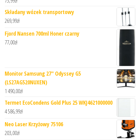
73,99
zł
Składany wózek transportowy
269,99
zł
Fjord Nansen 700ml Honer czarny
77,00
zł
Monitor Samsung 27" Odyssey G5
(LS27AG520NUXEN)
1 490,00
zł
Termet EcoCondens Gold Plus 25 WKJ4621000000
4 586,99
zł
Neo Laser Krzyżowy 75106
203,00
zł