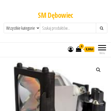
SM Dębowiec
0
0,00zł
Menu