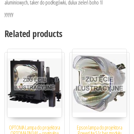
aluminiowych, taker do podłogówki, dulux zieleń boho 1l
yyyyy
Related products
OPTOMA Lampa do projektora
Epson lampa do projektora
OPTOMA DN344 – oryginalna
PowerLite 51c bez modułu