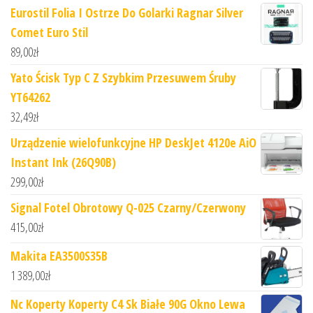
Eurostil Folia I Ostrze Do Golarki Ragnar Silver
Comet Euro Stil
89,00
zł
Yato Ścisk Typ C Z Szybkim Przesuwem Śruby
YT64262
32,49
zł
Urządzenie wielofunkcyjne HP DeskJet 4120e AiO
Instant Ink (26Q90B)
299,00
zł
Signal Fotel Obrotowy Q-025 Czarny/Czerwony
415,00
zł
Makita EA3500S35B
1 389,00
zł
Nc Koperty Koperty C4 Sk Białe 90G Okno Lewa