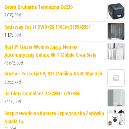
Zebra Drukarka Termiczna Zd230
2 075,00
zł
Radaway Eos II DWD+2S 110Cm 379940301
1 125,00
zł
Hert.Pl Frezer Wolnostojący Nemox
Automatyczny Gelato 6K T Mobile Crea Biały
46 643,00
zł
Brother Pocketjet Pj 823 Mobilna A4 300Dpi Usb
2 262,77
zł
De Dietrich Inidens 24/28MI 7797984
3 990,00
zł
Bezprzewodowa Kamera Szpiegowska Żarówka
Niania Ip