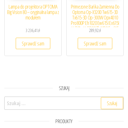
Lampa do projektora OPTOMA
Primezone Bańka Zamienna Do
Big Vision 80 – oryginalna lampa z
Optoma Op-X3200 Tw615-3D
modułem
Tx615-3D Op-300W Opx4010
Pro800P Eh1020 Ew615I Ex615I
Hd20Lv Hd2200 Th1020 Ew615
3 236,41
zł
289,92
zł
(LAMP74987ZB)
Sprawdź sam
Sprawdź sam
SZUKAJ
Szukaj:
PRODUKTY