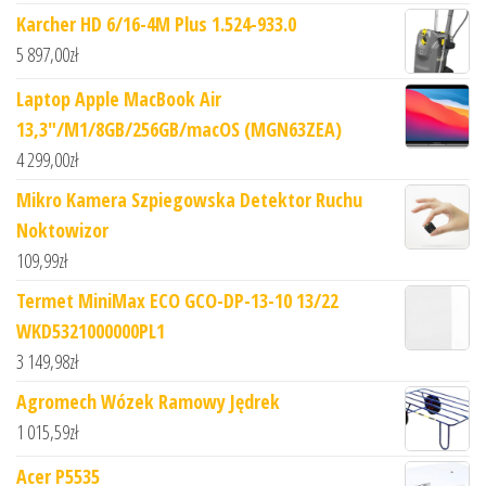
Karcher HD 6/16-4M Plus 1.524-933.0
5 897,00
zł
Laptop Apple MacBook Air
13,3"/M1/8GB/256GB/macOS (MGN63ZEA)
4 299,00
zł
Mikro Kamera Szpiegowska Detektor Ruchu
Noktowizor
109,99
zł
Termet MiniMax ECO GCO-DP-13-10 13/22
WKD5321000000PL1
3 149,98
zł
Agromech Wózek Ramowy Jędrek
1 015,59
zł
Acer P5535