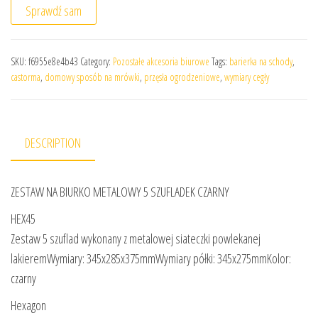
Sprawdź sam
SKU:
f6955e8e4b43
Category:
Pozostałe akcesoria biurowe
Tags:
barierka na schody
,
castorma
,
domowy sposób na mrówki
,
przęsła ogrodzeniowe
,
wymiary cegły
DESCRIPTION
ZESTAW NA BIURKO METALOWY 5 SZUFLADEK CZARNY
HEX45
Zestaw 5 szuflad wykonany z metalowej siateczki powlekanej
lakieremWymiary: 345x285x375mmWymiary półki: 345x275mmKolor:
czarny
Hexagon