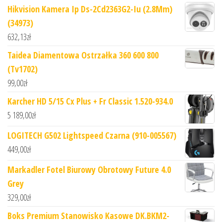
Hikvision Kamera Ip Ds-2Cd2363G2-Iu (2.8Mm)
(34973)
632,13
zł
Taidea Diamentowa Ostrzałka 360 600 800
(Tv1702)
99,00
zł
Karcher HD 5/15 Cx Plus + Fr Classic 1.520-934.0
5 189,00
zł
LOGITECH G502 Lightspeed Czarna (910-005567)
449,00
zł
Markadler Fotel Biurowy Obrotowy Future 4.0
Grey
329,00
zł
Boks Premium Stanowisko Kasowe DK.BKM2-