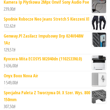
Kamera Ip Płytkowa 2Mpx Onvif Sony Audio Poe
239,00
zł
Spodnie Robocze Neo Jeans Stretch 5 Kieszeni Xl
122,62
zł
Genway.Pl Zasilacz Impulsowy Drp 024V048W
1Az
129,57
zł
Kyocera-Mita ECOSYS M2040dn (1102S33NL0)
3 636,00
zł
Onyx Boox Nova Air
1 549,00
zł
Specjalna Paleta Z Tworzywa Dł. X Szer. Wys. 800
150mm
307,50
zł