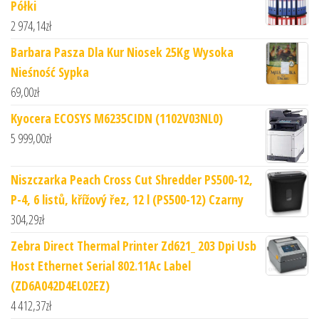
Półki
2 974,14
zł
Barbara Pasza Dla Kur Niosek 25Kg Wysoka
Nieśność Sypka
69,00
zł
Kyocera ECOSYS M6235CIDN (1102V03NL0)
5 999,00
zł
Niszczarka Peach Cross Cut Shredder PS500-12,
P-4, 6 listů, křížový řez, 12 l (PS500-12) Czarny
304,29
zł
Zebra Direct Thermal Printer Zd621_ 203 Dpi Usb
Host Ethernet Serial 802.11Ac Label
(ZD6A042D4EL02EZ)
4 412,37
zł