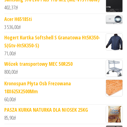
402,37
zł
Acer H6518Sti
3 536,00
zł
Hogert Kurtka Softshell S Granatowa Ht5K350-
S(Gtv-Ht5K350-S)
71,00
zł
Wózek transportowy MEC 50R250
800,00
zł
Kronospan Płyta Osb Frezowana
18X625X2500Mm
60,00
zł
PASZA KURKA NATURKA DLA NIOSEK 25KG
85,90
zł