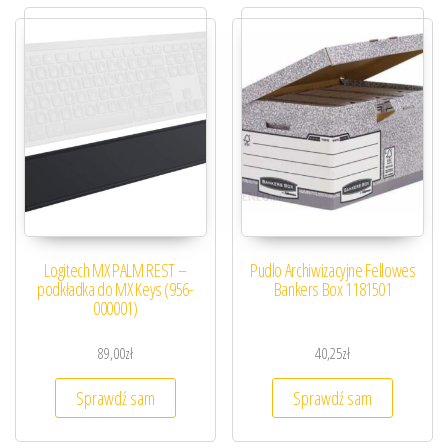
Logitech MX PALM REST –
Pudlo Archiwizacyjne Fellowes
podkładka do MX Keys (956-
Bankers Box 1181501
000001)
89,00
zł
40,25
zł
Sprawdź sam
Sprawdź sam