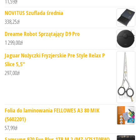
11,59
zł
NOVITUS Szuflada średnia
338,25
zł
Dreame Robot Sprzątający D9 Pro
1 299,00
zł
Jaguar Nożyczki Fryzjerskie Pre Style Relax P
Slice 5,5"
297,00
zł
Folia do laminowania FELLOWES A3 80 MIK
(5602201)
57,99
zł
Samsung 970 Evo Plus 1TB M.2 (MZ-V7S1T0BW)