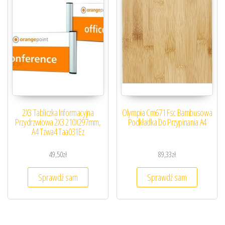
2X3 Tabliczka Informacyjna
Olympia Cm671 Fsc Bambusowa
Przydrzwiowa 2X3 210X297mm,
Podkładka Do Przypinania A4
A4 Tzwa4 Taa031Ez
49,50
zł
89,33
zł
Sprawdź sam
Sprawdź sam