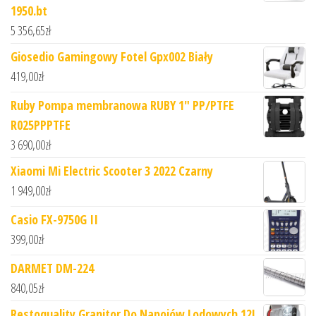
1950.bt
5 356,65
zł
Giosedio Gamingowy Fotel Gpx002 Biały
419,00
zł
Ruby Pompa membranowa RUBY 1" PP/PTFE
R025PPPTFE
3 690,00
zł
Xiaomi Mi Electric Scooter 3 2022 Czarny
1 949,00
zł
Casio FX-9750G II
399,00
zł
DARMET DM-224
840,05
zł
Restoquality Granitor Do Napojów Lodowych 12L