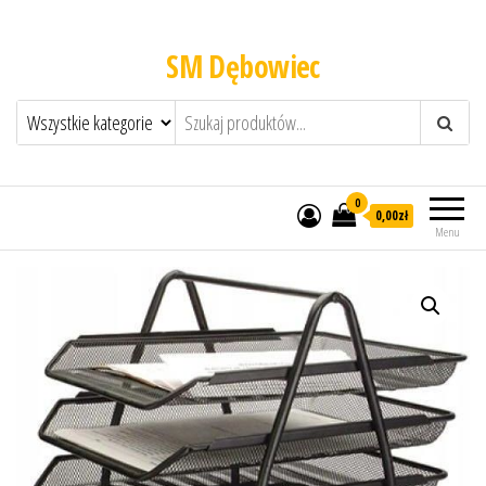
SM Dębowiec
0
0,00zł
Menu