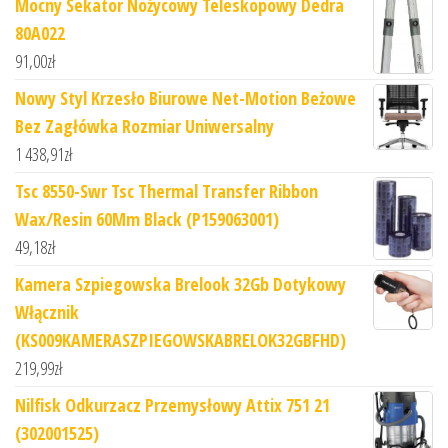
Mocny Sekator Nożycowy Teleskopowy Dedra
80A022
91,00
zł
Nowy Styl Krzesło Biurowe Net-Motion Beżowe
Bez Zagłówka Rozmiar Uniwersalny
1 438,91
zł
Tsc 8550-Swr Tsc Thermal Transfer Ribbon
Wax/Resin 60Mm Black (P159063001)
49,18
zł
Kamera Szpiegowska Brelook 32Gb Dotykowy
Włącznik
(KS009KAMERASZPIEGOWSKABRELOK32GBFHD)
219,99
zł
Nilfisk Odkurzacz Przemysłowy Attix 751 21
(302001525)