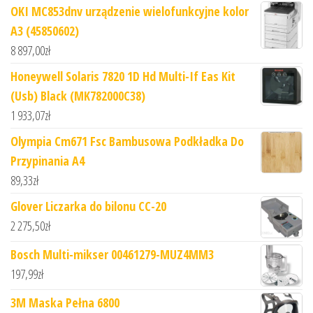
OKI MC853dnv urządzenie wielofunkcyjne kolor
A3 (45850602)
8 897,00
zł
Honeywell Solaris 7820 1D Hd Multi-If Eas Kit
(Usb) Black (MK782000C38)
1 933,07
zł
Olympia Cm671 Fsc Bambusowa Podkładka Do
Przypinania A4
89,33
zł
Glover Liczarka do bilonu CC-20
2 275,50
zł
Bosch Multi-mikser 00461279-MUZ4MM3
197,99
zł
3M Maska Pełna 6800