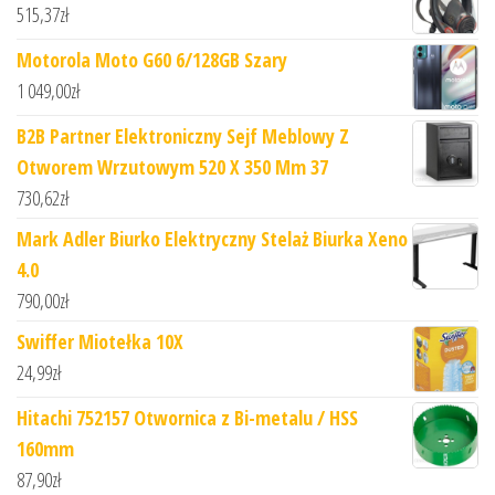
515,37
zł
Motorola Moto G60 6/128GB Szary
1 049,00
zł
B2B Partner Elektroniczny Sejf Meblowy Z
Otworem Wrzutowym 520 X 350 Mm 37
730,62
zł
Mark Adler Biurko Elektryczny Stelaż Biurka Xeno
4.0
790,00
zł
Swiffer Miotełka 10X
24,99
zł
Hitachi 752157 Otwornica z Bi-metalu / HSS
160mm
87,90
zł