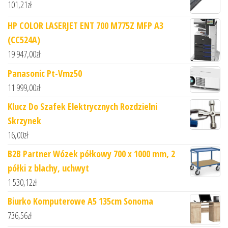
101,21
zł
HP COLOR LASERJET ENT 700 M775Z MFP A3
(CC524A)
19 947,00
zł
Panasonic Pt-Vmz50
11 999,00
zł
Klucz Do Szafek Elektrycznych Rozdzielni
Skrzynek
16,00
zł
B2B Partner Wózek półkowy 700 x 1000 mm, 2
półki z blachy, uchwyt
1 530,12
zł
Biurko Komputerowe A5 135cm Sonoma
736,56
zł