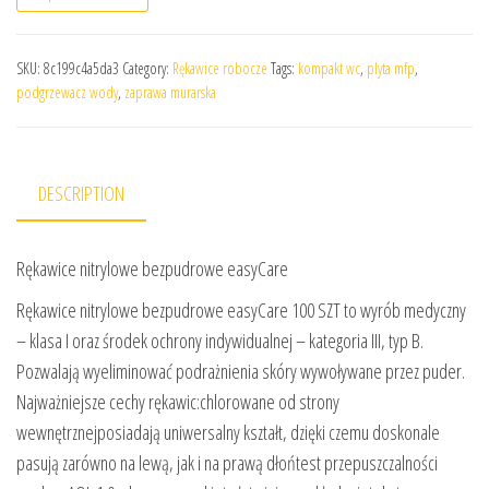
SKU:
8c199c4a5da3
Category:
Rękawice robocze
Tags:
kompakt wc
,
plyta mfp
,
podgrzewacz wody
,
zaprawa murarska
DESCRIPTION
Rękawice nitrylowe bezpudrowe easyCare
Rękawice nitrylowe bezpudrowe easyCare 100 SZT to wyrób medyczny
– klasa I oraz środek ochrony indywidualnej – kategoria III, typ B.
Pozwalają wyeliminować podrażnienia skóry wywoływane przez puder.
Najważniejsze cechy rękawic:chlorowane od strony
wewnętrznejposiadają uniwersalny kształt, dzięki czemu doskonale
pasują zarówno na lewą, jak i na prawą dłońtest przepuszczalności