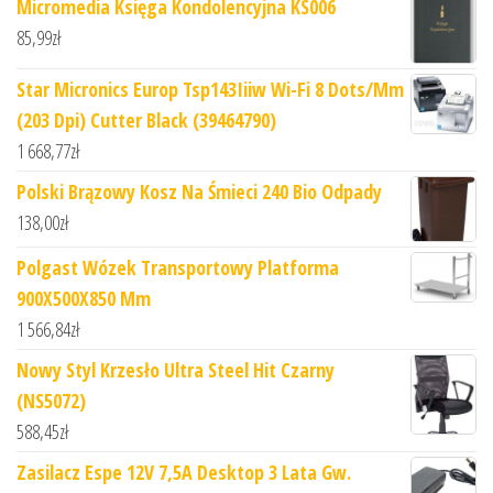
Micromedia Księga Kondolencyjna KS006
85,99
zł
Star Micronics Europ Tsp143Iiiw Wi-Fi 8 Dots/Mm
(203 Dpi) Cutter Black (39464790)
1 668,77
zł
Polski Brązowy Kosz Na Śmieci 240 Bio Odpady
138,00
zł
Polgast Wózek Transportowy Platforma
900X500X850 Mm
1 566,84
zł
Nowy Styl Krzesło Ultra Steel Hit Czarny
(NS5072)
588,45
zł
Zasilacz Espe 12V 7,5A Desktop 3 Lata Gw.