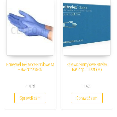
Honeywell Rękawice Nitrylowe M
Rękawiczki nitrylowe Nitrylex
– Hw-Nitdex88 N
Basic op. 100szt. (M)
41,87
zł
11,65
zł
Sprawdź sam
Sprawdź sam