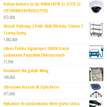
Dahua Kamera Ip Ipc Hdbw2431R Zs 27135 S2
(IPCHDBW2441RZAS27135)
872,00
zł
Wózek Półkowy 3 Półki 450X700 Koła 125mm Z
Czarną Gumą
1 082,40
zł
Libres Polska Signproject Sb026 Stacja
Ładowania Pojazdów Elektrycznych
21,99
zł
Ronidazol dla gołębi 40mg
100,00
zł
Obrotowe Krzesło W Stylu Retro
471,00
zł
Rękawice do piaskowania 60cm guma skóra