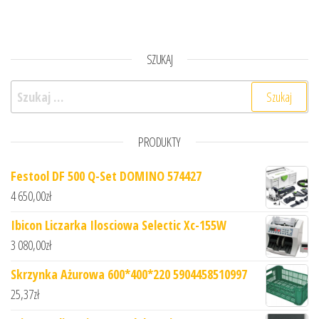
SZUKAJ
Szukaj:
PRODUKTY
Festool DF 500 Q-Set DOMINO 574427
4 650,00
zł
Ibicon Liczarka Ilosciowa Selectic Xc-155W
3 080,00
zł
Skrzynka Ażurowa 600*400*220 5904458510997
25,37
zł