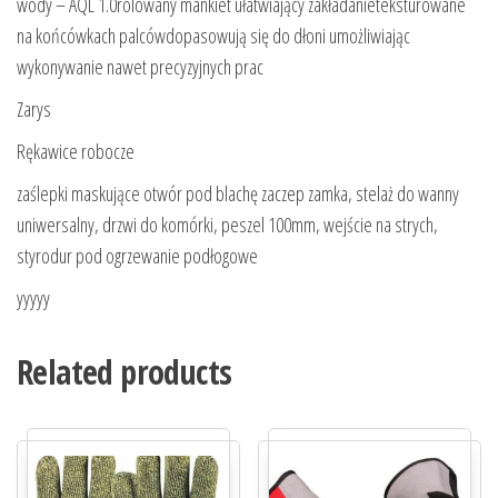
wody – AQL 1.0rolowany mankiet ułatwiający zakładanieteksturowane
na końcówkach palcówdopasowują się do dłoni umożliwiając
wykonywanie nawet precyzyjnych prac
Zarys
Rękawice robocze
zaślepki maskujące otwór pod blachę zaczep zamka, stelaż do wanny
uniwersalny, drzwi do komórki, peszel 100mm, wejście na strych,
styrodur pod ogrzewanie podłogowe
yyyyy
Related products