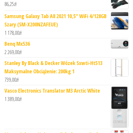
86,25
zł
Samsung Galaxy Tab A8 2021 10,5" WiFi 4/128GB
Szary (SM-X200NZAFEUE)
1 178,00
zł
Benq Mx536
2 269,00
zł
Stanley By Black & Decker Wózek Sxwti-Ht513
Maksymalne Obciążenie: 200kg 1
739,00
zł
Vasco Electronics Translator M3 Arctic White
1 389,00
zł