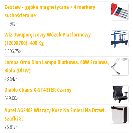
Zestaw - gąbka magnetyczna + 4 markery
suchościeralne
11,90
zł
Wiz Dwuporęczowy Wózek Platformowy
(1200X700), 400 Kg
1 506,75
zł
Lampa Orno Dian Lampa Biurkowa. 60W Stalowa,
Biała (Dl1W)
48,64
zł
Diablo Chairs X-ST4RTER Czarny
629,00
zł
Aptel AG240F Wiszący Kosz Na Śmieci Na Drzwi
Szafki 8L
26,81
zł