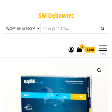
SM Dębowiec
0
0,00zł
Menu