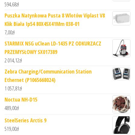
594,68
zł
Puszka Natynkowa Pusta 8 Wlotów Viplast V8
Klik Biała Ip54 80X45X41Mm 038-01
7,00
zł
STARMIX NSG uClean LD-1435 PZ ODKURZACZ
PRZEMYSŁOWY SX017389
2 014,12
zł
Zebra Charging/Communication Station
Ethernet (P1065668024)
1 057,81
zł
Noctua NH-D15
489,00
zł
SteelSeries Arctis 9
519,00
zł