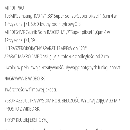
MI 10T PRO
108MPSamsung HMX 1/1,33″Super sensorSuper piksel 1,6μm 4 w
1Przysłona ƒ/1,6930-krotny zoom cyfrowyOIS
MI 10T64MPCzujnik Sony IMX682 1/1,7”Super piksel 1,6μm 4 w
1Przysłona ƒ/1,89
ULTRASZEROKOKĄTNY APARAT 13MPFoV do 123°
APARAT MAKRO 5MPObsługuje autofokus z odległości od 2 cm
Uwolnij w pełni swoją kreatywność, używając potężnych funkcji aparatu.
NAGRYWANIE WIDEO 8K
Twórz treści w filmowej jakości.
7680 × 4320 ULTRA WYSOKA ROZDZIELCZOŚĆ. WYCINAJ ZDJĘCIA 33 MP
PROSTO Z WIDEO 8K.
TRYBY DŁUGIEJ EKSPOZYCJI