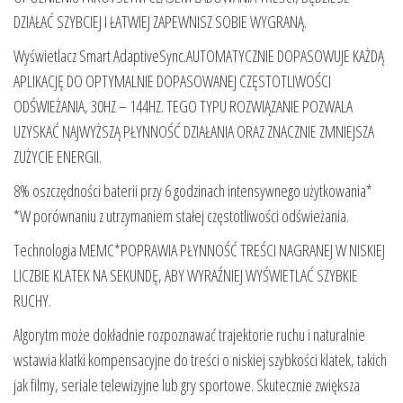
DZIAŁAĆ SZYBCIEJ I ŁATWIEJ ZAPEWNISZ SOBIE WYGRANĄ.
Wyświetlacz Smart AdaptiveSync.AUTOMATYCZNIE DOPASOWUJE KAŻDĄ
APLIKACJĘ DO OPTYMALNIE DOPASOWANEJ CZĘSTOTLIWOŚCI
ODŚWIEŻANIA, 30HZ – 144HZ. TEGO TYPU ROZWIĄZANIE POZWALA
UZYSKAĆ NAJWYŻSZĄ PŁYNNOŚĆ DZIAŁANIA ORAZ ZNACZNIE ZMNIEJSZA
ZUŻYCIE ENERGII.
8% oszczędności baterii przy 6 godzinach intensywnego użytkowania*
*W porównaniu z utrzymaniem stałej częstotliwości odświeżania.
Technologia MEMC*POPRAWIA PŁYNNOŚĆ TREŚCI NAGRANEJ W NISKIEJ
LICZBIE KLATEK NA SEKUNDĘ, ABY WYRAŹNIEJ WYŚWIETLAĆ SZYBKIE
RUCHY.
Algorytm może dokładnie rozpoznawać trajektorie ruchu i naturalnie
wstawia klatki kompensacyjne do treści o niskiej szybkości klatek, takich
jak filmy, seriale telewizyjne lub gry sportowe. Skutecznie zwiększa