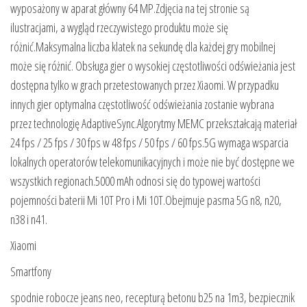
wyposażony w aparat główny 64 MP.Zdjęcia na tej stronie są
ilustracjami, a wygląd rzeczywistego produktu może się
różnić.Maksymalna liczba klatek na sekundę dla każdej gry mobilnej
może się różnić. Obsługa gier o wysokiej częstotliwości odświeżania jest
dostępna tylko w grach przetestowanych przez Xiaomi. W przypadku
innych gier optymalna częstotliwość odświeżania zostanie wybrana
przez technologię AdaptiveSync.Algorytmy MEMC przekształcają materiał
24 fps / 25 fps / 30 fps w 48 fps / 50 fps / 60 fps.5G wymaga wsparcia
lokalnych operatorów telekomunikacyjnych i może nie być dostępne we
wszystkich regionach.5000 mAh odnosi się do typowej wartości
pojemności baterii Mi 10T Pro i Mi 10T.Obejmuje pasma 5G n8, n20,
n38 i n41.
Xiaomi
Smartfony
spodnie robocze jeans neo, recepturą betonu b25 na 1m3, bezpiecznik