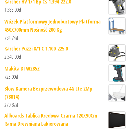
Karcher HV 1/1 Bp Cs 1.394-222.0
1 388,00
zł
Wózek Platformowy Jednoburtowy Platforma
450X700mm Nośność 200 Kg
784,74
zł
Karcher Puzzi 8/1 C 1.100-225.0
2 349,00
zł
Makita DTW285Z
725,00
zł
Blow Kamera Bezprzewodowa 4G Lte 2Mp
(78814)
279,82
zł
Allboards Tablica Kredowa Czarna 120X90Cm
Rama Drewniana Lakierowana