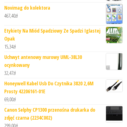
Novimag do kolektora
467,40
zł
Etykiety Na Miód Spadziowy Ze Spadzi Iglastej
Opak
15,34
zł
Uchwyt antenowy murowy UML-38L30
ocynkowany
32,47
zł
Honeywell Kabel Usb Do Czytnika 3820 2,6M
Prosty 42206161-01E
69,00
zł
Canon Selphy CP1300 przenośna drukarka do
zdjęć czarna (2234C002)
299,00
zł