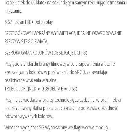
liczbę klatek do 60 klatek na sekundę tym samym redukując rozmazania i
migotanie.
6,67″ ekran FHD+ DotDisplay
SZCZEGÓŁOWY I WYRAŹNY WYŚWIETLACZ, IDEALNE ODWZOROWANIE
RZECZYWISTEGO ŚWIATA.
SZEROKA GAMA KOLORÓW (OBSŁUGUJE DCI-P3)
Przyjęcie standardu branży filmowej w celu zapewnienia znacznie
szerszej gamy kolorów w porównaniu do sRGB, zapewniając
realistyczne wrażenia wizualne.
TRUECOLOR (JNCD ≈ 0,39 DELTA E ≈ 0,63)
Przyjmując wiodącą w branży technologię zarządzania kolorami, ekran
jest regulowany klatka po klatce, co znacznie poprawia dokładność
odzworowywanych kolorów.
Wiodąca wydajność 5G.Wyposażony we flagowcowe moduły.