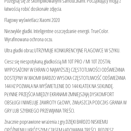
Pożegnaj się ze skomplikowanymi samouczkami. Początkujący mogą z
łatwością robić doskonałe zdjęcia.
Flagowy wyświetlacz Xiaomi 2020
Niezwykle gładki. Inteligentne oszczędzanie energii. TrueColor.
Wyrafinowana ochrona oczu.
Ultra gładki obraz.UTRZYMUJE KONKURENCYJNE FLAGOWCE W SZYKU.
Ciesz się niespotykaną gładkością.MI 10T PRO / MI 10T ZOSTAŁ
WYPOSAŻONY W EKRAN O NAJWYŻSZEJ CZĘSTOTLIWOŚCI ODŚWIEŻANIA
DOSTĘPNY W XIAOMI! BARDZO WYSOKA CZĘSTOTLIWOŚĆ ODŚWIEŻANIA
144 HZ POZWALA NA WYŚWIETLENIE DO 144 KLATEK NA SEKUNDĘ.
PŁYNNE PRZEJŚCIA MIĘDZY EKRANAMI ZMNIEJSZAJĄ DYSKOMFORT
OBSŁUGI I NIWELUJE ZAWROTY GŁOWY, ZWŁASZCZA PODCZAS GRANIA W
GRY LUB SZYBKIEGO PRZEWIJANIA TREŚCI.
Znacznie poprawione wrażenia z gry.DZIĘKI BARDZO NISKIEMU
OPÓŹNIENIU I KRÓTSZYM CZASEM ŁADOWANIA TREŚCI, BĘDZIESZ