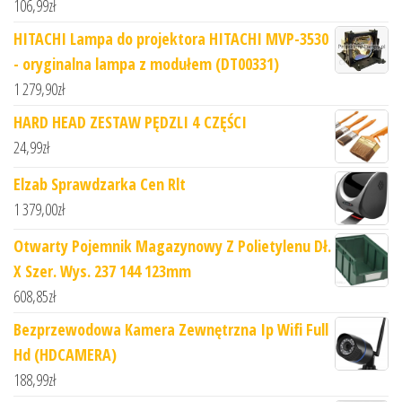
106,99
zł
HITACHI Lampa do projektora HITACHI MVP-3530
- oryginalna lampa z modułem (DT00331)
1 279,90
zł
HARD HEAD ZESTAW PĘDZLI 4 CZĘŚCI
24,99
zł
Elzab Sprawdzarka Cen Rlt
1 379,00
zł
Otwarty Pojemnik Magazynowy Z Polietylenu Dł.
X Szer. Wys. 237 144 123mm
608,85
zł
Bezprzewodowa Kamera Zewnętrzna Ip Wifi Full
Hd (HDCAMERA)
188,99
zł