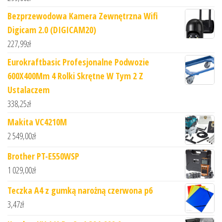
Bezprzewodowa Kamera Zewnętrzna Wifi
Digicam 2.0 (DIGICAM20)
227,99
zł
Eurokraftbasic Profesjonalne Podwozie
600X400Mm 4 Rolki Skrętne W Tym 2 Z
Ustalaczem
338,25
zł
Makita VC4210M
2 549,00
zł
Brother PT-E550WSP
1 029,00
zł
Teczka A4 z gumką narożną czerwona p6
3,47
zł