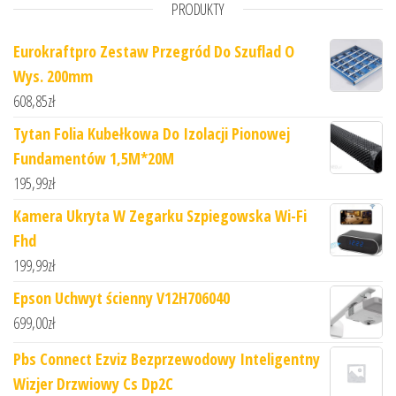
PRODUKTY
Eurokraftpro Zestaw Przegród Do Szuflad O
Wys. 200mm
608,85
zł
Tytan Folia Kubełkowa Do Izolacji Pionowej
Fundamentów 1,5M*20M
195,99
zł
Kamera Ukryta W Zegarku Szpiegowska Wi-Fi
Fhd
199,99
zł
Epson Uchwyt ścienny V12H706040
699,00
zł
Pbs Connect Ezviz Bezprzewodowy Inteligentny
Wizjer Drzwiowy Cs Dp2C