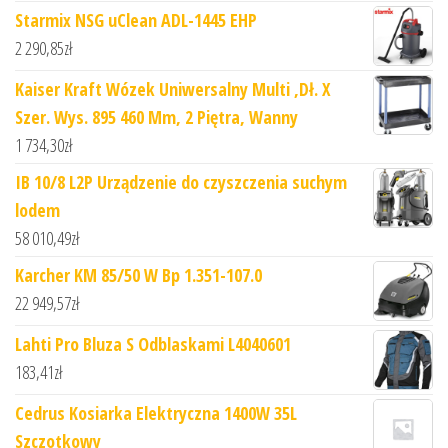
Starmix NSG uClean ADL-1445 EHP
2 290,85
zł
Kaiser Kraft Wózek Uniwersalny Multi ,Dł. X
Szer. Wys. 895 460 Mm, 2 Piętra, Wanny
1 734,30
zł
IB 10/8 L2P Urządzenie do czyszczenia suchym
lodem
58 010,49
zł
Karcher KM 85/50 W Bp 1.351-107.0
22 949,57
zł
Lahti Pro Bluza S Odblaskami L4040601
183,41
zł
Cedrus Kosiarka Elektryczna 1400W 35L
Szczotkowy