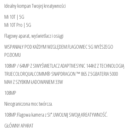
Idealny kompan Twojej kreatywności
Mi 10T | 5G
Mi 10T Pro | 5G
Flagowy aparat, wyświetlacz i osiągi
WSPANIAŁY POD KAŻDYM WZGLĘDEM.FLAGOWIEC 5G WYŻSZEGO
POZIOMU
108MP / 64MP Z SIWYŚWIETLACZ ADAPTIVESYNC 144HZ Z TECHNOLOGIĄ
TRUECOLORQUALCOMM® SNAPDRAGON ™ 865 Z 5GBATERIA 5000
MAH Z SZYBKIM ŁADOWANIEM 33W
108MP
Nieograniczona moc twórcza.
108MP.Flagowa kamera z SI*.UWOLNIJ SWOJĄ KREATYWNOŚĆ.
GŁÓWNY APARAT