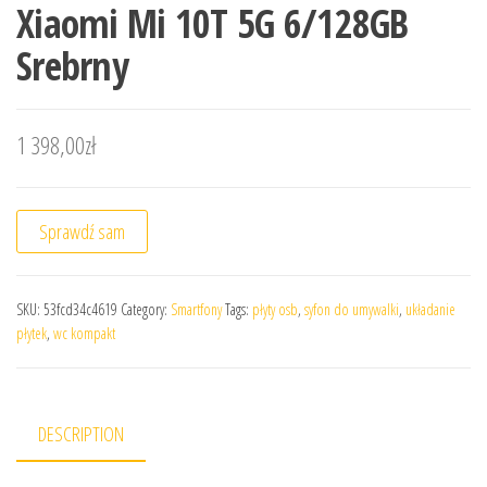
Xiaomi Mi 10T 5G 6/128GB
Srebrny
1 398,00
zł
Sprawdź sam
SKU:
53fcd34c4619
Category:
Smartfony
Tags:
płyty osb
,
syfon do umywalki
,
układanie
płytek
,
wc kompakt
DESCRIPTION