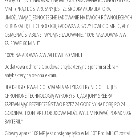
POŁĄCZYLIŚMY INNOWACYJNĄ METODĘ ŁADOWANIA RÓWNOLEGŁEGO
MMT (PRĄD DOSTARCZANY JEST ZE ŚRODKA AKUMULATORA,
UMOŻLIWIAJĄC JEDNOCZESNE ŁADOWANIE NA DWÓCH RÓWNOLEGŁYCH
KIERUNKACH) I TECHNOLOGIĘ ŁADOWANIA SZCZYTOWEGO MI-FC, ABY
OSIĄGNĄĆ STABILNE I WYDAJNE ŁADOWANIE. 100% NAŁADOWANIA W
ZALEDWIE 60 MINUT.
100% NAŁADOWANIA W ZALEDWIE 60 MINUT.
Dodatkowa ochrona.Obudowa antybakteryjna z jonami srebra +
antybakteryjna osłona ekranu.
DLA DŁUGOTRWAŁEGO DZIAŁANIA ANTYBAKTERYJNEGO ETUI JEST
CHRONIONE TECHNOLOGIĄ WYKORZYSTUJĄCĄ JONY SREBRA
ZAPEWNIAJĄC BEZPIECZEŃSTWO PRZEZ 24 GODZINY NA DOBĘ.PO 24
GODZINACH KONTAKTU OBUDOWA MOŻE WYELIMINOWAĆ PONAD 99%
BAKTERII.*
Główny aparat 108 MP jest dostępny tylko w Mi 10T Pro. Mi 10T został