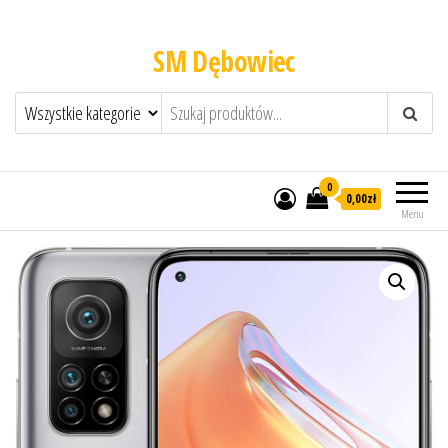
SM Dębowiec
0
0,00zł
Menu