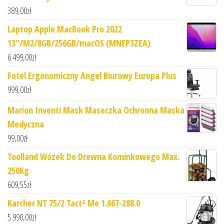
389,00
zł
Laptop Apple MacBook Pro 2022
13"/M2/8GB/256GB/macOS (MNEP3ZEA)
6 499,00
zł
Fotel Ergonomiczny Angel Biurowy Europa Plus
999,00
zł
Marion Inventi Mask Maseczka Ochronna Maska
Medyczna
99,00
zł
Toolland Wózek Do Drewna Kominkowego Max.
250Kg
609,55
zł
Karcher NT 75/2 Tact² Me 1.667-288.0
5 990,00
zł