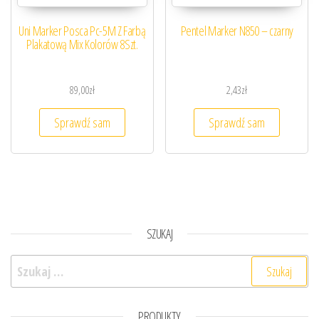
Uni Marker Posca Pc-5M Z Farbą
Pentel Marker N850 – czarny
Plakatową Mix Kolorów 8Szt.
89,00
zł
2,43
zł
Sprawdź sam
Sprawdź sam
SZUKAJ
Szukaj:
PRODUKTY