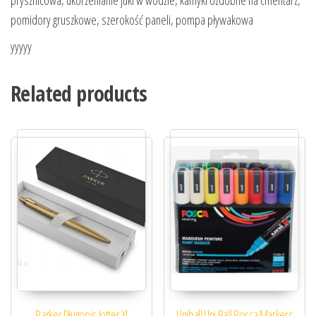
pomidory gruszkowe, szerokość paneli, pompa pływakowa
yyyyy
Related products
Parker Długopis Jotter Xl
Uniball Uni Ball Posca Markers