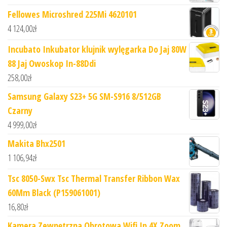
Fellowes Microshred 225Mi 4620101
4 124,00
zł
Incubato Inkubator klujnik wylęgarka Do Jaj 80W
88 Jaj Owoskop In-88Ddi
258,00
zł
Samsung Galaxy S23+ 5G SM-S916 8/512GB
Czarny
4 999,00
zł
Makita Bhx2501
1 106,94
zł
Tsc 8050-Swx Tsc Thermal Transfer Ribbon Wax
60Mm Black (P159061001)
16,80
zł
Kamera Zewnętrzna Obrotowa Wifi Ip 4X Zoom