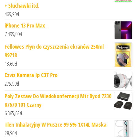
+ Słuchawki itd.
469,90
zł
iPhone 13 Pro Max
7 499,00
zł
Fellowes Płyn do czyszczenia ekranów 250ml
99718
13,60
zł
Ezviz Kamera Ip C3T Pro
275,99
zł
Poly Zestaw Do Wiedokonfernecji Mtr Byod 7230
87670 101 Czarny
6 365,62
zł
Tlen Inhalacyjny W Puszce 99 5% 1X14L Maska
28,90
zł