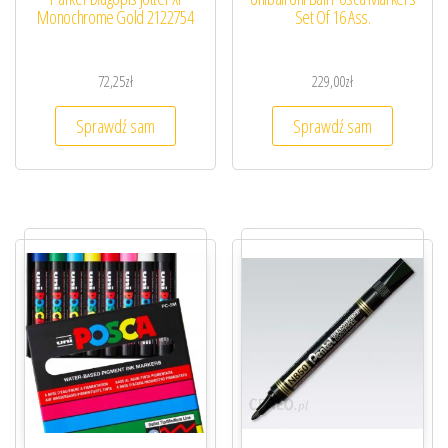
Monochrome Gold 2122754
Set Of 16 Ass.
72,25
zł
229,00
zł
Sprawdź sam
Sprawdź sam