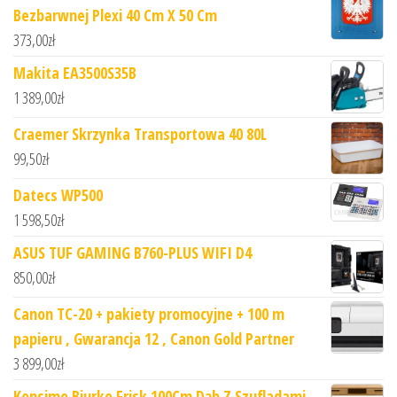
Bezbarwnej Plexi 40 Cm X 50 Cm
373,00
zł
Makita EA3500S35B
1 389,00
zł
Craemer Skrzynka Transportowa 40 80L
99,50
zł
Datecs WP500
1 598,50
zł
ASUS TUF GAMING B760-PLUS WIFI D4
850,00
zł
Canon TC-20 + pakiety promocyjne + 100 m
papieru , Gwarancja 12 , Canon Gold Partner
3 899,00
zł
Konsimo Biurko Frisk 100Cm Dąb Z Szufladami