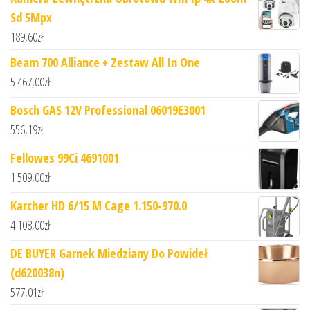
Sd 5Mpx
189,60
zł
Beam 700 Alliance + Zestaw All In One
5 467,00
zł
Bosch GAS 12V Professional 06019E3001
556,19
zł
Fellowes 99Ci 4691001
1 509,00
zł
Karcher HD 6/15 M Cage 1.150-970.0
4 108,00
zł
DE BUYER Garnek Miedziany Do Powideł
(d620038n)
577,01
zł