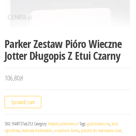
Parker Zestaw Pióro Wieczne
Jotter Długopis Z Etui Czarny
106,80
zł
Sprawdź sam
SKU:
944f737ab253
Category:
Artykuły piśmiennicze
Tags:
gont bitumiczny
,
kora
ogrodowa
,
materiały budowlane
,
ocieplenie domu
,
pistolet do malowania ścian
,