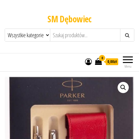
SM Dębowiec
0
0,00zł
Menu