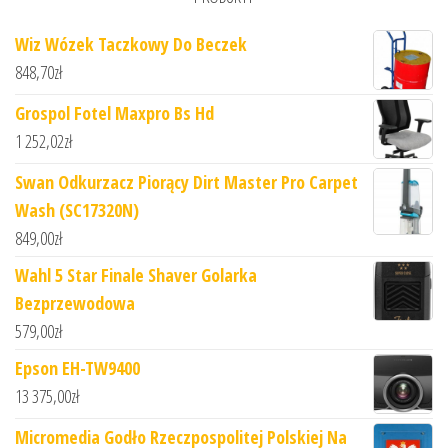
Wiz Wózek Taczkowy Do Beczek
848,70
zł
Grospol Fotel Maxpro Bs Hd
1 252,02
zł
Swan Odkurzacz Piorący Dirt Master Pro Carpet
Wash (SC17320N)
849,00
zł
Wahl 5 Star Finale Shaver Golarka
Bezprzewodowa
579,00
zł
Epson EH-TW9400
13 375,00
zł
Micromedia Godło Rzeczpospolitej Polskiej Na