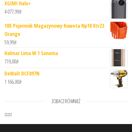
XGIMI Halo+
4 077,99
zł
10X Pojemnik Magazynowy Kuweta Np10 Ktr23
Orange
59,99
zł
Halmar Lima W 1 Sonoma
719,00
zł
DeWalt DCF897N
1 166,00
zł
ZOBACZ RÓWNIEŻ
zzzzz