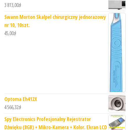
3 813,00
zł
Swann Morton Skalpel chirurgiczny jednorazowy
nr 10, 10szt.
45,00
zł
Optoma Eh412X
4 566,32
zł
Spy Electronics Profesjonalny Rejestrator
Dźwięku (8GB) + Mikro-Kamera + Kolor. Ekran LCD