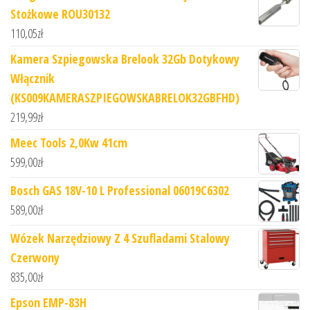
Stożkowe ROU30132
110,05
zł
Kamera Szpiegowska Brelook 32Gb Dotykowy
Włącznik
(KS009KAMERASZPIEGOWSKABRELOK32GBFHD)
219,99
zł
Meec Tools 2,0Kw 41cm
599,00
zł
Bosch GAS 18V-10 L Professional 06019C6302
589,00
zł
Wózek Narzędziowy Z 4 Szufladami Stalowy
Czerwony
835,00
zł
Epson EMP-83H