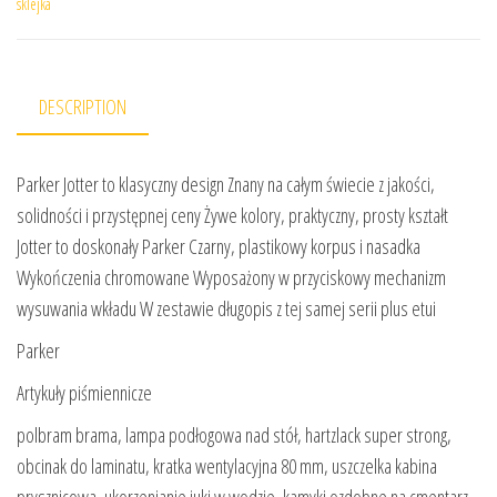
sklejka
DESCRIPTION
Parker Jotter to klasyczny design Znany na całym świecie z jakości,
solidności i przystępnej ceny Żywe kolory, praktyczny, prosty kształt
Jotter to doskonały Parker Czarny, plastikowy korpus i nasadka
Wykończenia chromowane Wyposażony w przyciskowy mechanizm
wysuwania wkładu W zestawie długopis z tej samej serii plus etui
Parker
Artykuły piśmiennicze
polbram brama, lampa podłogowa nad stół, hartzlack super strong,
obcinak do laminatu, kratka wentylacyjna 80 mm, uszczelka kabina
prysznicowa, ukorzenianie juki w wodzie, kamyki ozdobne na cmentarz,