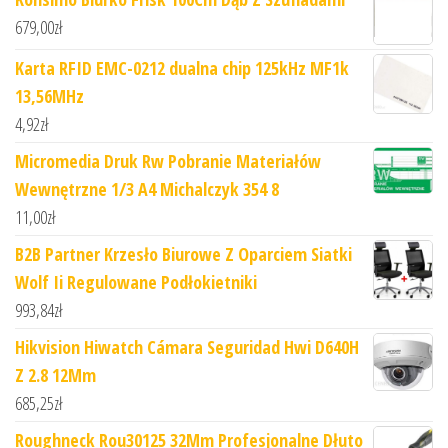
679,00
zł
Karta RFID EMC-0212 dualna chip 125kHz MF1k
13,56MHz
4,92
zł
Micromedia Druk Rw Pobranie Materiałów
Wewnętrzne 1/3 A4 Michalczyk 354 8
11,00
zł
B2B Partner Krzesło Biurowe Z Oparciem Siatki
Wolf Ii Regulowane Podłokietniki
993,84
zł
Hikvision Hiwatch Cámara Seguridad Hwi D640H
Z 2.8 12Mm
685,25
zł
Roughneck Rou30125 32Mm Profesjonalne Dłuto