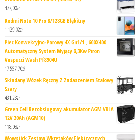
477,00
zł
Redmi Note 10 Pro 8/128GB Błękitny
1 129,02
zł
Piec Konwekcyjno-Parowy 4X Gn1/1 , 600X400
Automatyczny System Myjący 6,3Kw Piron
Vespucci Wash Pf8904U
17 557,70
zł
Składany Wózek Ręczny Z Zadaszeniem Stalowy
Szary
431,23
zł
Green Cell Bezobsługowy akumulator AGM VRLA
12V 20Ah (AGM10)
118,08
zł
Wowstick Zestaw Wkrętaków Elektrycznych