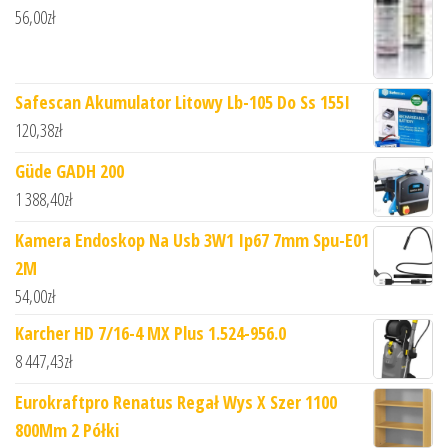
56,00
zł
Safescan Akumulator Litowy Lb-105 Do Ss 155I
120,38
zł
Güde GADH 200
1 388,40
zł
Kamera Endoskop Na Usb 3W1 Ip67 7mm Spu-E01
2M
54,00
zł
Karcher HD 7/16-4 MX Plus 1.524-956.0
8 447,43
zł
Eurokraftpro Renatus Regał Wys X Szer 1100
800Mm 2 Półki