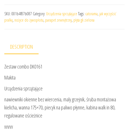
SKU:
001b4f87b087
Category:
Urządzenia sprzątające
Tags:
catorama
,
jak wyczyścić
pralkę
,
nożyce do żywopłotu
,
parapet zewnętrzny
,
płyta gk zielona
DESCRIPTION
Zestaw combo DK0161
Makita
Urządzenia sprzątające
nawiewniki okienne bez wiercenia, maly grzejnik, śruba montażowa
kielicha, wanna 175×70, piecyk na paliwo płynne, kabina walk in 80,
regulowane ościeżnice
yyyyy