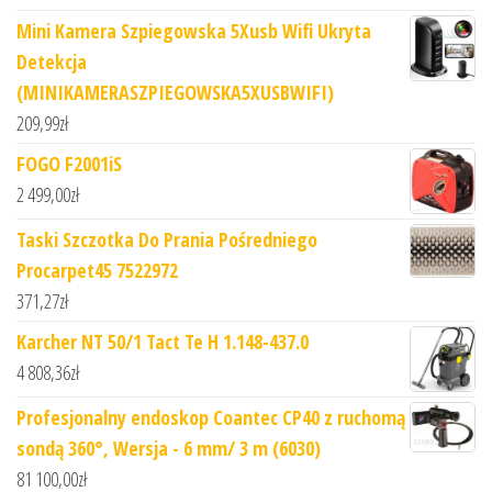
Mini Kamera Szpiegowska 5Xusb Wifi Ukryta
Detekcja
(MINIKAMERASZPIEGOWSKA5XUSBWIFI)
209,99
zł
FOGO F2001iS
2 499,00
zł
Taski Szczotka Do Prania Pośredniego
Procarpet45 7522972
371,27
zł
Karcher NT 50/1 Tact Te H 1.148-437.0
4 808,36
zł
Profesjonalny endoskop Coantec CP40 z ruchomą
sondą 360°, Wersja - 6 mm/ 3 m (6030)
81 100,00
zł