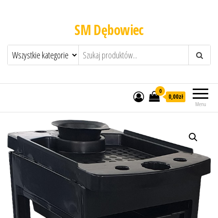
SM Dębowiec
0
0,00zł
Menu