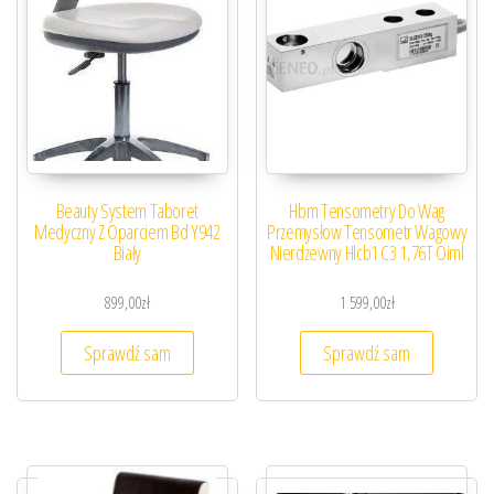
Beauty System Taboret
Hbm Tensometry Do Wag
Medyczny Z Oparciem Bd Y942
Przemysłow Tensometr Wagowy
Biały
Nierdzewny Hlcb1 C3 1,76T Oiml
899,00
zł
1 599,00
zł
Sprawdź sam
Sprawdź sam