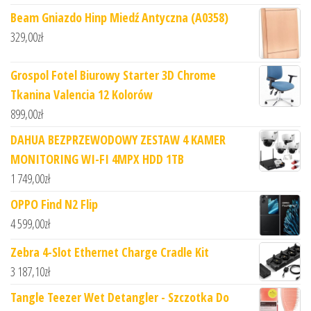
Beam Gniazdo Hinp Miedź Antyczna (A0358)
329,00
zł
Grospol Fotel Biurowy Starter 3D Chrome
Tkanina Valencia 12 Kolorów
899,00
zł
DAHUA BEZPRZEWODOWY ZESTAW 4 KAMER
MONITORING WI-FI 4MPX HDD 1TB
1 749,00
zł
OPPO Find N2 Flip
4 599,00
zł
Zebra 4-Slot Ethernet Charge Cradle Kit
3 187,10
zł
Tangle Teezer Wet Detangler - Szczotka Do