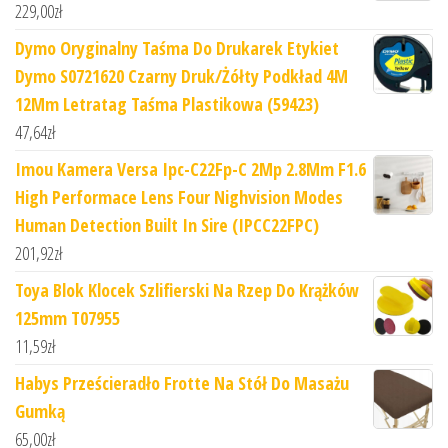
229,00
zł
Dymo Oryginalny Taśma Do Drukarek Etykiet
Dymo S0721620 Czarny Druk/Żółty Podkład 4M
12Mm Letratag Taśma Plastikowa (59423)
47,64
zł
Imou Kamera Versa Ipc-C22Fp-C 2Mp 2.8Mm F1.6
High Performace Lens Four Nighvision Modes
Human Detection Built In Sire (IPCC22FPC)
201,92
zł
Toya Blok Klocek Szlifierski Na Rzep Do Krążków
125mm T07955
11,59
zł
Habys Prześcieradło Frotte Na Stół Do Masażu
Gumką
65,00
zł