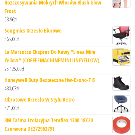
Rozczesywania Mokrych Włosów Blush Glow
Frost
58,96
zł
Songmics Krzesło Biurowe
365,00
zł
La Marzocco Ekspres Do Kawy "Linea Mini
Yellow" (COFFEEMACHINEMINILINEYELLOW)
25 125,00
zł
Honeywell Buty Bezpieczne Hw-Exono-T B
480,07
zł
Obrotowe Krzesło W Stylu Retro
471,00
zł
3M Taśma Izolacyjna Temflex 1300 18X20
Czerwona DE272962791