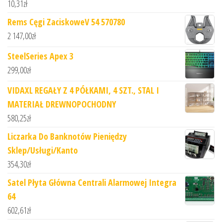
10,31
zł
Rems Cęgi ZaciskoweV 54 570780
2 147,00
zł
SteelSeries Apex 3
299,00
zł
VIDAXL REGAŁY Z 4 PÓŁKAMI, 4 SZT., STAL I
MATERIAŁ DREWNOPOCHODNY
580,25
zł
Liczarka Do Banknotów Pieniędzy
Sklep/Usługi/Kanto
354,30
zł
Satel Płyta Główna Centrali Alarmowej Integra
64
602,61
zł