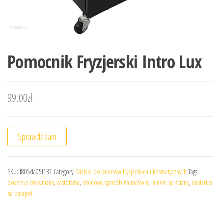
Pomocnik Fryzjerski Intro Lux
99,00
zł
Sprawdź sam
SKU:
f805da05f131
Category:
Meble do salonów fryzjerskich i kosmetycznych
Tags:
boazeria drewniana
,
castotama
,
domowy sposób na mrówki
,
lamele na ścianę
,
nakładka
na parapet