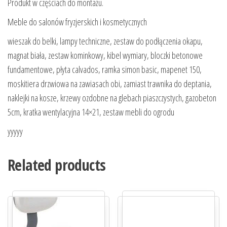
Produkt w częściach do montażu.
Meble do salonów fryzjerskich i kosmetycznych
wieszak do belki, lampy techniczne, zestaw do podłączenia okapu,
magnat biała, zestaw kominkowy, kibel wymiary, bloczki betonowe
fundamentowe, płyta calvados, ramka simon basic, mapenet 150,
moskitiera drzwiowa na zawiasach obi, zamiast trawnika do deptania,
naklejki na kosze, krzewy ozdobne na glebach piaszczystych, gazobeton
5cm, kratka wentylacyjna 14×21, zestaw mebli do ogrodu
yyyyy
Related products