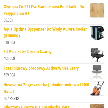
Olympia Cm671 Fsc Bambusowa Podkładka Do
Przypinania A4
89,33
zł
Aqua Optima Dyspenser Do Wody Aurora Cooler
(8100002)
930,00
zł
Sit Plus Fotel Dream Czarny
405,00
zł
Fotel biurowy obrotowy Active White Szary
399,00
zł
Husqvarna Zagęszczarka Jednokierunkowa Lf100
Hatz L
10 475,91
zł
Mieszanka Pasza Dla Kur Nioska 25Kg