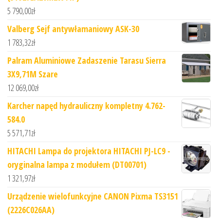
5 790,00
zł
Valberg Sejf antywłamaniowy ASK-30
1 783,32
zł
Palram Aluminiowe Zadaszenie Tarasu Sierra
3X9,71M Szare
12 069,00
zł
Karcher napęd hydrauliczny kompletny 4.762-
584.0
5 571,71
zł
HITACHI Lampa do projektora HITACHI PJ-LC9 -
oryginalna lampa z modułem (DT00701)
1 321,97
zł
Urządzenie wielofunkcyjne CANON Pixma TS3151
(2226C026AA)