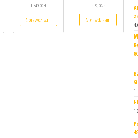
1 749,00
zł
399,00
zł
A
a
Sprawdź sam
Sprawdź sam
4,
M
R
8
1 
B
S
1 
H
1 
P
4