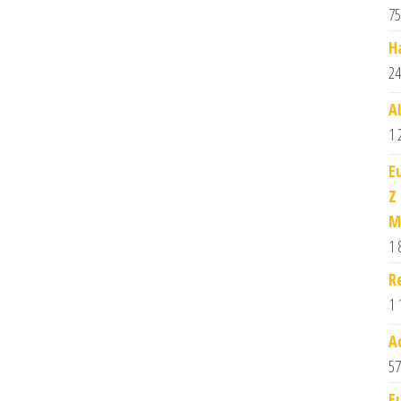
75
H
24
A
1 
E
Z
M
1 
R
1 
A
57
E