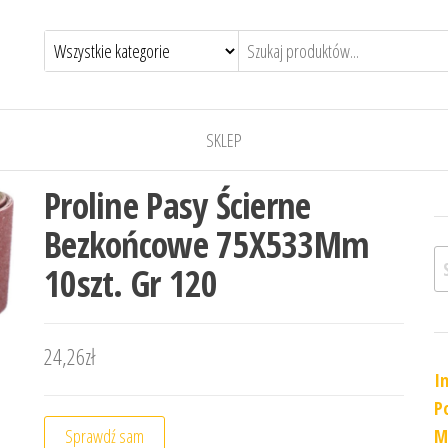
SKLEP
Proline Pasy Ścierne
Bezkońcowe 75X533Mm
Sz
10szt. Gr 120
24,26
zł
I
P
Sprawdź sam
M