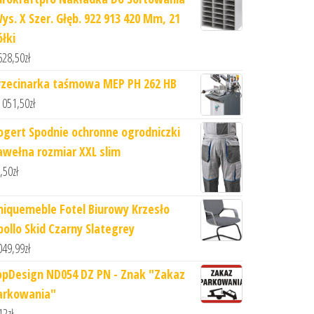
Wys. X Szer. Głęb. 922 913 420 Mm, 21
ółki
628,50
zł
rzecinarka taśmowa MEP PH 262 HB
 051,50
zł
ogert Spodnie ochronne ogrodniczki
awełna rozmiar XXL slim
,50
zł
niquemeble Fotel Biurowy Krzesło
pollo Skid Czarny Slategrey
049,99
zł
opDesign ND054 DZ PN - Znak "Zakaz
arkowania"
12
zł