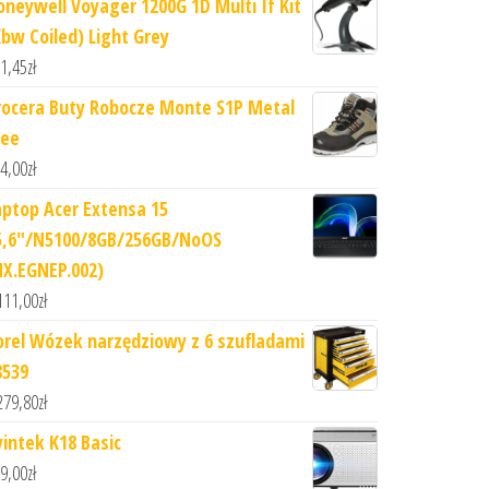
oneywell Voyager 1200G 1D Multi If Kit
Kbw Coiled) Light Grey
1,45
zł
rocera Buty Robocze Monte S1P Metal
ree
4,00
zł
aptop Acer Extensa 15
5,6"/N5100/8GB/256GB/NoOS
NX.EGNEP.002)
111,00
zł
orel Wózek narzędziowy z 6 szufladami
8539
279,80
zł
yintek K18 Basic
9,00
zł