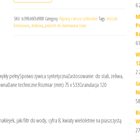
6 
M
SKU:
b398d6f3d988
Category:
Papiery i tarcze szlifierskie
Tags:
bloczki
P
betonowe
,
drabina
,
pistolet do malowania ścian
R
61
W
1
2 
wykły pełnySpoiwo żywica syntetycznaZastosowanie: do stali, żeliwa,
G
drewnaDane techniczne:Rozmiar (mm) 75 x 533Granulacja 120
N
58
B
lejek, jaki filtr do wody, cyfra 8, kwiaty wieloletnie na piaszczystą
W
27