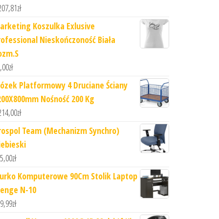
207,81
zł
arketing Koszulka Exlusive
rofessional Nieskończoność Biała
ozm.S
,00
zł
ózek Platformowy 4 Druciane Ściany
200X800mm Nośność 200 Kg
214,00
zł
rospol Team (Mechanizm Synchro)
iebieski
5,00
zł
iurko Komputerowe 90Cm Stolik Laptop
enge N-10
9,99
zł