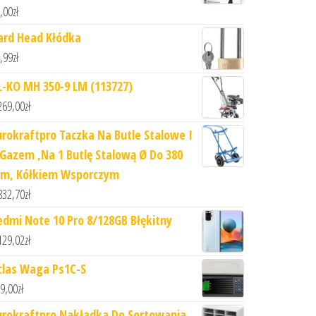
,00
zł
ard Head Kłódka
,99
zł
L-KO MH 350-9 LM (113727)
269,00
zł
urokraftpro Taczka Na Butle Stalowe I
 Gazem ,Na 1 Butlę Stalową Ø Do 380
m, Kółkiem Wsporczym
832,70
zł
edmi Note 10 Pro 8/128GB Błękitny
129,02
zł
clas Waga Ps1C-S
9,00
zł
urokraftpro Nakładka Do Sortowania