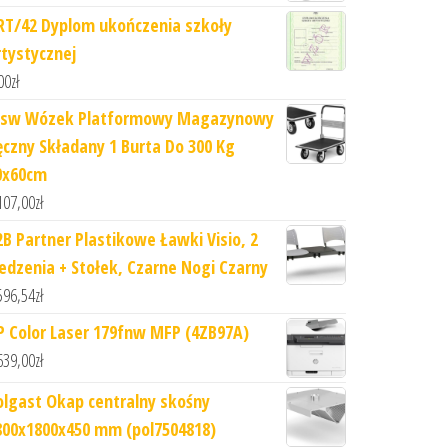
RT/42 Dyplom ukończenia szkoły
rtystycznej
00
zł
sw Wózek Platformowy Magazynowy
ęczny Składany 1 Burta Do 300 Kg
0x60cm
107,00
zł
2B Partner Plastikowe Ławki Visio, 2
iedzenia + Stołek, Czarne Nogi Czarny
596,54
zł
P Color Laser 179fnw MFP (4ZB97A)
639,00
zł
olgast Okap centralny skośny
800x1800x450 mm (pol7504818)