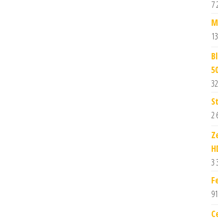
7 
M
13
B
5
32
S
2 
Z
H
3 
F
91
C