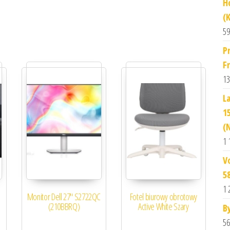
H
(
59
P
F
13
L
1
(
1 
V
5
1 
Monitor Dell 27″ S2722QC
Fotel biurowy obrotowy
(210BBRQ)
Active White Szary
B
56