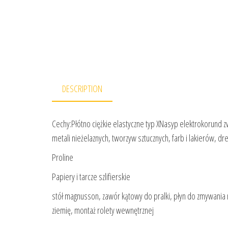
DESCRIPTION
Cechy:Płótno ciężkie elastyczne typ XNasyp elektrokorund z
metali nieżelaznych, tworzyw sztucznych, farb i lakierów, 
Proline
Papiery i tarcze szlifierskie
stół magnusson, zawór kątowy do pralki, płyn do zmywania nak
ziemię, montaż rolety wewnętrznej