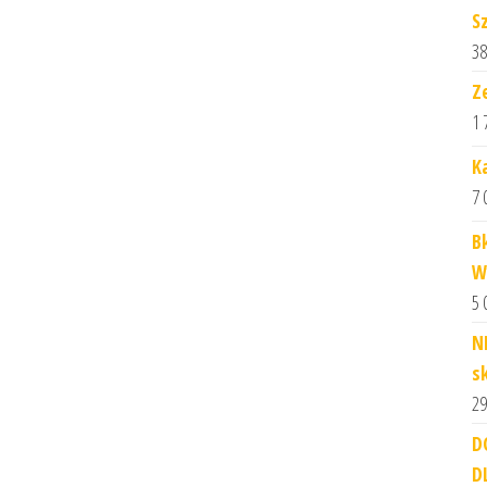
S
38
Z
1 
K
7 
B
W
5 
N
s
29
D
D