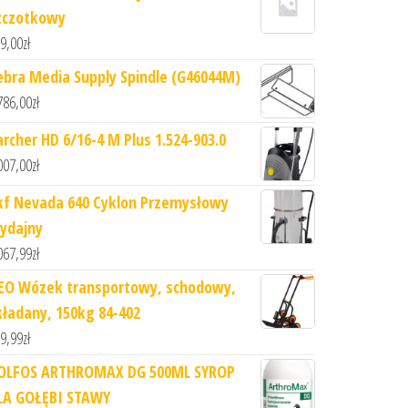
zczotkowy
9,00
zł
ebra Media Supply Spindle (G46044M)
786,00
zł
archer HD 6/16-4 M Plus 1.524-903.0
007,00
zł
kf Nevada 640 Cyklon Przemysłowy
ydajny
067,99
zł
EO Wózek transportowy, schodowy,
kładany, 150kg 84-402
9,99
zł
OLFOS ARTHROMAX DG 500ML SYROP
LA GOŁĘBI STAWY