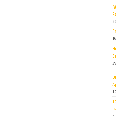
,
P
3 
P
16
H
B
39
U
A
1 
T
p
8,