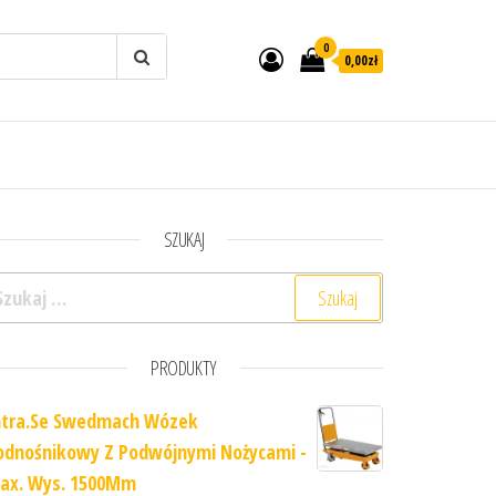
0
0,00zł
SZUKAJ
ukaj:
PRODUKTY
ntra.Se Swedmach Wózek
odnośnikowy Z Podwójnymi Nożycami -
ax. Wys. 1500Mm