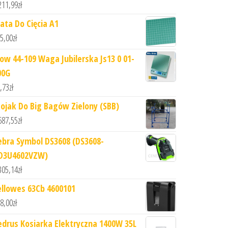
211,99
zł
ata Do Cięcia A1
5,00
zł
low 44-109 Waga Jubilerska Js13 0 01-
00G
,73
zł
tojak Do Big Bagów Zielony (SBB)
687,55
zł
ebra Symbol DS3608 (DS3608-
D3U4602VZW)
305,14
zł
ellowes 63Cb 4600101
8,00
zł
edrus Kosiarka Elektryczna 1400W 35L