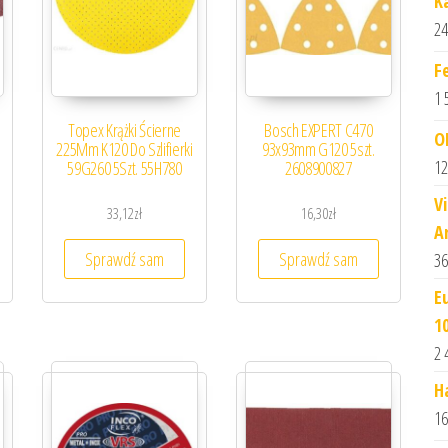
K
24
F
1 
Topex Krążki Ścierne
Bosch EXPERT C470
O
225Mm K120 Do Szlifierki
93x93mm G120 5szt.
12
59G260 5Szt. 55H780
2608900827
V
33,12
zł
16,30
zł
A
Sprawdź sam
Sprawdź sam
36
E
1
2 
H
16