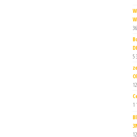
W
W
36
B
D
5 
z
O
12
C
1 
B
3
12