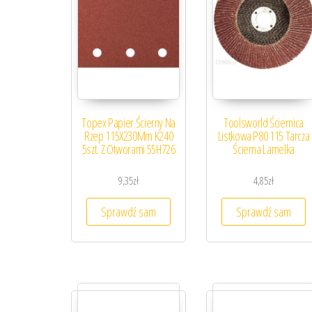
Topex Papier Ścierny Na
Toolsworld Ściernica
Rzep 115X230Mm K240
Listkowa P80 115 Tarcza
5szt. Z Otworami 55H726
Ścierna Lamelka
9,35
zł
4,85
zł
Sprawdź sam
Sprawdź sam