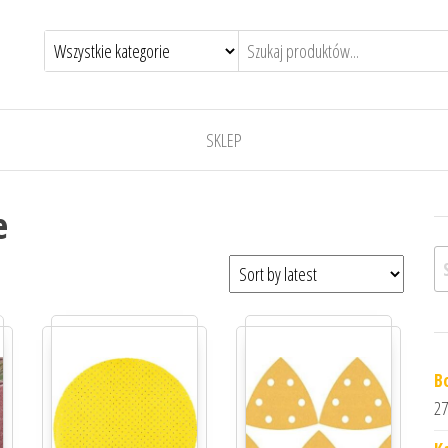
SKLEP
e
Sz
B
27