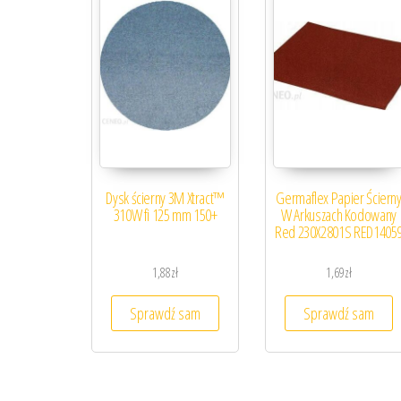
Dysk ścierny 3M Xtract™
Germaflex Papier Ściern
310W fi 125 mm 150+
W Arkuszach Kodowany
Red 230X2801S RED1405
1,88
zł
1,69
zł
Sprawdź sam
Sprawdź sam