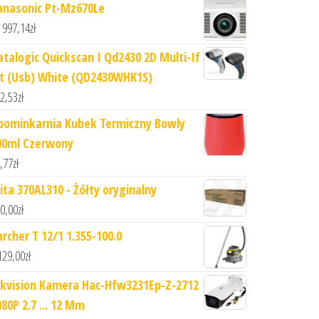
anasonic Pt-Mz670Le
 997,14
zł
atalogic Quickscan I Qd2430 2D Multi-If
it (Usb) White (QD2430WHK1S)
2,53
zł
pominkarnia Kubek Termiczny Bowly
00ml Czerwony
,77
zł
ita 370AL310 - Żółty oryginalny
0,00
zł
archer T 12/1 1.355-100.0
129,00
zł
ikvision Kamera Hac-Hfw3231Ep-Z-2712
80P 2.7 ... 12 Mm