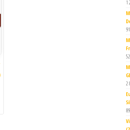
1 
M
D
91
M
F
52
y
M
G
9
2 
E
Si
89
V
(