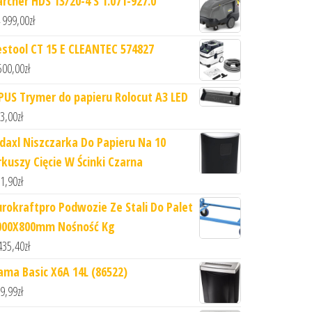
archer HDS 13/20-4 S 1.071-927.0
 999,00
zł
estool CT 15 E CLEANTEC 574827
500,00
zł
PUS Trymer do papieru Rolocut A3 LED
3,00
zł
idaxl Niszczarka Do Papieru Na 10
rkuszy Cięcie W Ścinki Czarna
1,90
zł
urokraftpro Podwozie Ze Stali Do Palet
000X800mm Nośność Kg
435,40
zł
ama Basic X6A 14L (86522)
9,99
zł