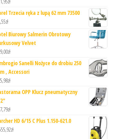
1,95
zł
orel Trzecia ręka z lupą 62 mm 73500
,55
zł
otel Biurowy Salmerin Obrotowy
urkusowy Velvet
9,00
zł
mbrogio Sanelli Nożyce do drobiu 250
m , Accessori
5,98
zł
astorama OPP Klucz pneumatyczny
/2"
7,79
zł
archer HD 6/15 C Plus 1.150-621.0
555,92
zł