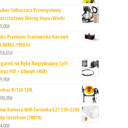
uber Odkurzacz Przemysłowy
arsztatowy Mocny Hepa+Worki
9,00
zł
oks Premium Stanowisko Kasowe
K.BKM2-1950.bt
356,65
zł
egarek na Rękę Nagrywający Cyfr.
braz HD! + Dźwięk (4GB)
9,90
zł
edrus Bt120 120L
100,00
zł
low Kamera Wifi Żarówka E27 110~220V
Mp Interkom (78819)
4,00
zł