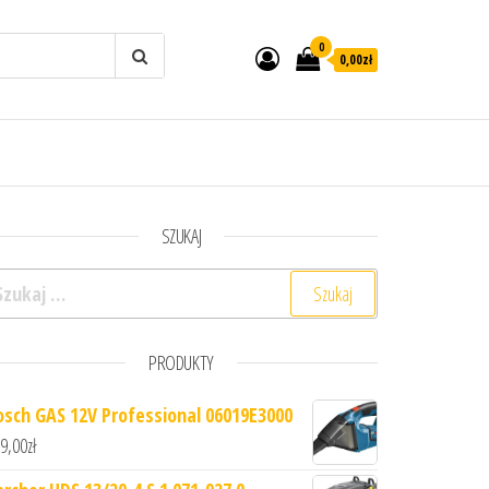
0
0,00zł
SZUKAJ
ukaj:
PRODUKTY
osch GAS 12V Professional 06019E3000
9,00
zł