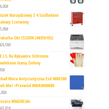
6,00
zł
ózek Narzędziowy Z 4 Szufladami
talowy Czerwony
5,00
zł
rukarka Oki C532DN (46356102)
426,58
zł
.E.I.S. Ru Rękawice Ochronne
owlekane Gumą Zielony
30
zł
eball Mata Antystatyczna Esd 400X300
ieb Mat +Przewód NWA0000680
,00
zł
yocera M6630Cidn
663,82
zł