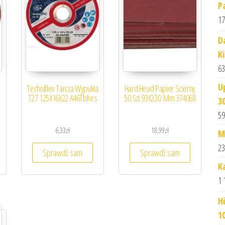
P
17
D
K
63
U
Techniflex Tarcza Wypukła
Hard Head Papier Scierny
T27 125X16X22 A46Tbfvrs
50 Szt 93X230 Mm 374068
3
59
6,33
zł
18,99
zł
M
23
Sprawdź sam
Sprawdź sam
K
1 
H
10