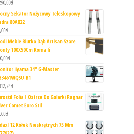
290,00
zł
ocny Sekator Nożycowy Teleskopowy
edra 80A022
,00
zł
odi Meble Biurko Dąb Artisan Szare
ronty 100X50Cm Koma Ii
0,00
zł
onitor iiyama 34" G-Master
B3461WQSU-B1
812,74
zł
urostil Folia I Ostrze Do Golarki Ragnar
lver Comet Euro Stil
,00
zł
idaxl 12 Kółek Nieskrętnych 75 Mm
277937)