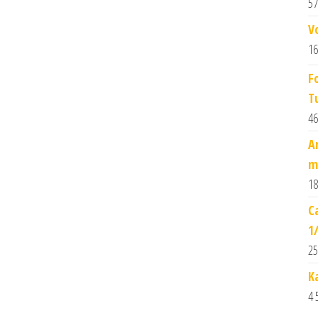
57
V
16
F
T
46
A
m
18
C
1
25
K
4 