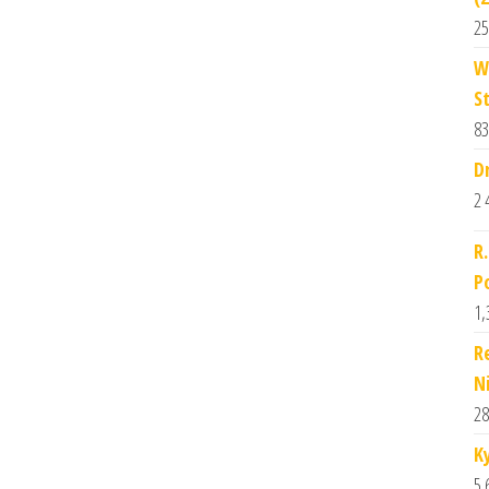
25
W
S
83
D
2 
R
P
1,
R
N
28
K
5 