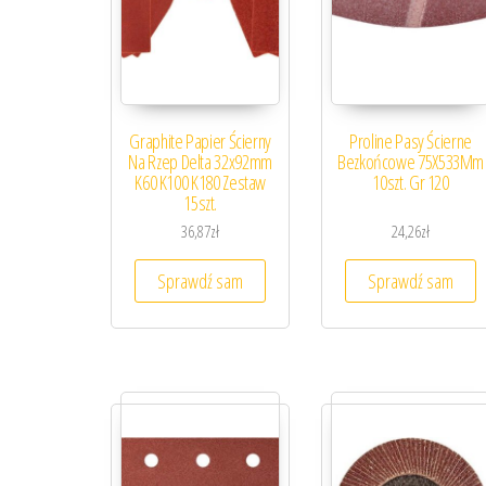
Graphite Papier Ścierny
Proline Pasy Ścierne
Na Rzep Delta 32x92mm
Bezkońcowe 75X533Mm
K60 K100 K180 Zestaw
10szt. Gr 120
15szt.
36,87
zł
24,26
zł
Sprawdź sam
Sprawdź sam