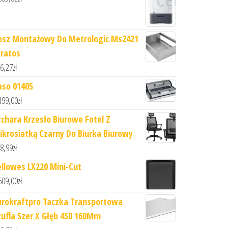
osz Montażowy Do Metrologic Ms2421
tratos
6,27
zł
aso 01405
199,00
zł
zchara Krzesło Biurowe Fotel Z
ikrosiatką Czarny Do Biurka Biurowy
8,99
zł
ellowes LX220 Mini-Cut
609,00
zł
urokraftpro Taczka Transportowa
zufla Szer X Głęb 450 160Mm