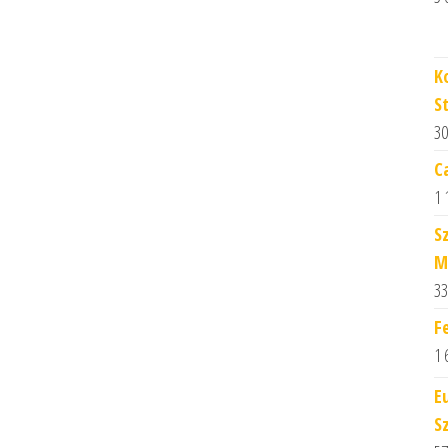
K
S
30
C
1 
S
M
33
F
1 
E
S