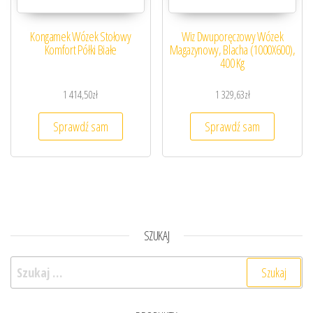
Kongamek Wózek Stołowy
Wiz Dwuporęczowy Wózek
Komfort Półki Białe
Magazynowy, Blacha (1000X600),
400 Kg
1 414,50
zł
1 329,63
zł
Sprawdź sam
Sprawdź sam
SZUKAJ
Szukaj: