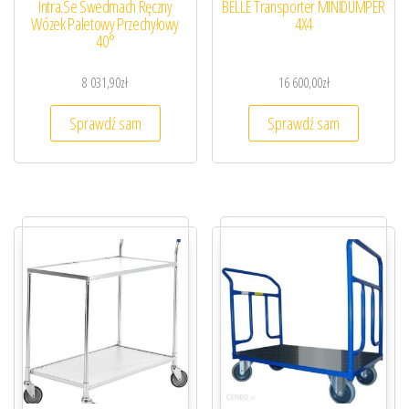
Intra.Se Swedmach Ręczny
BELLE Transporter MINIDUMPER
Wózek Paletowy Przechyłowy
4X4
40°
8 031,90
zł
16 600,00
zł
Sprawdź sam
Sprawdź sam