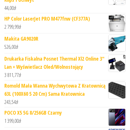
44,00
zł
HP Color LaserJet PRO M477fnw (CF377A)
2 799,99
zł
Makita GA9020R
526,00
zł
Drukarka Fiskalna Posnet Thermal Xl2 Online 3"
Lan + Wyświetlacz Oled/Wolnostojący
3 811,77
zł
Romold Mała Wanna Wychwytowa Z Kratownicą
63L (100X60 5 20 Cm) Sama Kratownica
243,54
zł
POCO X5 5G 8/256GB Czarny
1 399,00
zł