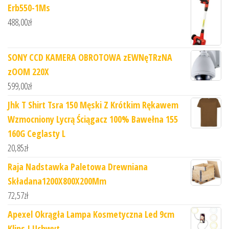
Erb550-1Ms
488,00
zł
SONY CCD KAMERA OBROTOWA zEWNęTRzNA
zOOM 220X
599,00
zł
Jhk T Shirt Tsra 150 Męski Z Krótkim Rękawem
Wzmocniony Lycrą Ściągacz 100% Bawełna 155
160G Ceglasty L
20,85
zł
Raja Nadstawka Paletowa Drewniana
Składana1200X800X200Mm
72,57
zł
Apexel Okrągła Lampa Kosmetyczna Led 9cm
Klips I Uchwyt