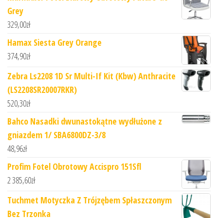
Grey
329,00
zł
Hamax Siesta Grey Orange
374,90
zł
Zebra Ls2208 1D Sr Multi-If Kit (Kbw) Anthracite
(LS2208SR20007RKR)
520,30
zł
Bahco Nasadki dwunastokątne wydłużone z
gniazdem 1/ SBA6800DZ-3/8
48,96
zł
Profim Fotel Obrotowy Accispro 151Sfl
2 385,60
zł
Tuchmet Motyczka Z Trójzębem Spłaszczonym
Bez Trzonka