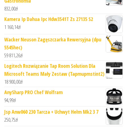
Gastronomia
832,00
zł
Kamera Ip Dahua Ipc Hdw3541T Zs 27135 S2
1 160,14
zł
Wacker Neuson Zagęszczarka Rewersyjna (dpu
5545hec)
59 811,26
zł
Logitech Rozwiązanie Tap Room Solution Dla
Microsoft Teams Mały Zestaw (Tapmupmstint2)
18 900,00
zł
AnySharp PRO Chef Wolfram
94,99
zł
Jsp Anw060 230 Tarcza + Uchwyt Hełm Mk2 3 7
250,75
zł