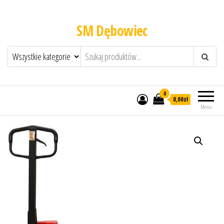
SM Dębowiec
0
0,00zł
Menu