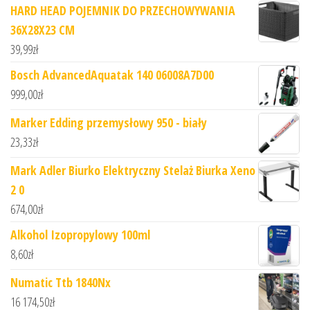
HARD HEAD POJEMNIK DO PRZECHOWYWANIA
36X28X23 CM
39,99
zł
Bosch AdvancedAquatak 140 06008A7D00
999,00
zł
Marker Edding przemysłowy 950 - biały
23,33
zł
Mark Adler Biurko Elektryczny Stelaż Biurka Xeno
2 0
674,00
zł
Alkohol Izopropylowy 100ml
8,60
zł
Numatic Ttb 1840Nx
16 174,50
zł