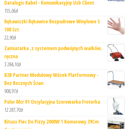
Datalogic Kabel - Komunikacyjny Usb Client
155,06
zł
Rękawiczki Rękawice Bezpudrowe Winylowe S
100 Szt
22,90
zł
Zamiatarka ,z systemem podwójnych wałków,
ręczna
3 284,10
zł
B2B Partner Modułowy Wózek Platformowy -
Bez Bocznych Ścian
908,97
zł
Polor Mcr 01 Oscylacyjna Szorowarka Froterka
12 287,70
zł
Bituxx Piec Do Pizzy 2000W 1 Komorowy 39Cm