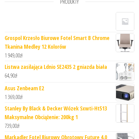
PRODUKTY
Grospol Krzesło Biurowe Fotel Smart B Chrome
Tkanina Medley 12 Kolorów
1 949,00
zł
Listwa zasilająca Ldnio SE2435 2 gniazda biała
64,90
zł
Asus Zenbeam E2
1 369,00
zł
Stanley By Black & Decker Wózek Sxwti-Ht513
Maksymalne Obciążenie: 200kg 1
739,00
zł
Markadler Fotel Biurowy Obrotowy Future 4.0