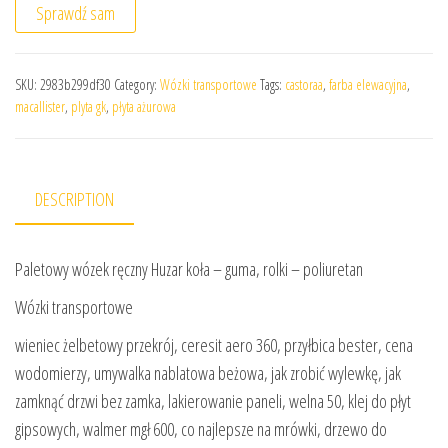
Sprawdź sam
SKU:
2983b299df30
Category:
Wózki transportowe
Tags:
castoraa
,
farba elewacyjna
,
macallister
,
plyta gk
,
płyta ażurowa
DESCRIPTION
Paletowy wózek ręczny Huzar koła – guma, rolki – poliuretan
Wózki transportowe
wieniec żelbetowy przekrój, ceresit aero 360, przyłbica bester, cena
wodomierzy, umywalka nablatowa beżowa, jak zrobić wylewkę, jak
zamknąć drzwi bez zamka, lakierowanie paneli, welna 50, klej do płyt
gipsowych, walmer mgł 600, co najlepsze na mrówki, drzewo do