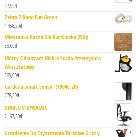
22,99
zł
Zebra Z Band Fun Green
1 458,20
zł
Mieszanka Pasza Dla Kur Nioska 25Kg
58,00
zł
Mocny Odkurzacz Mokro Sucho Przemysłow
Warsztatowy
385,00
zł
Gardena smart Sensor (19040-20)
278,80
zł
DIABLO V-DYNAMIC
2 197,00
zł
Urządzenie Do Czyszczenia Tarasów Grizzly