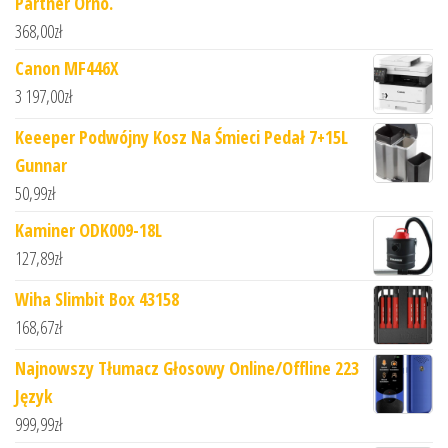
Partner Orno.
368,00
zł
Canon MF446X
3 197,00
zł
Keeeper Podwójny Kosz Na Śmieci Pedał 7+15L
Gunnar
50,99
zł
Kaminer ODK009-18L
127,89
zł
Wiha Slimbit Box 43158
168,67
zł
Najnowszy Tłumacz Głosowy Online/Offline 223
Język
999,99
zł