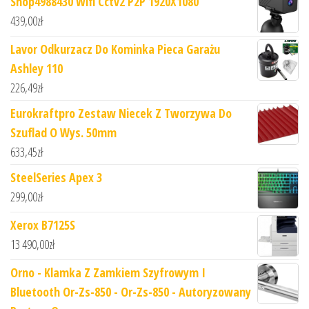
Shop4988430 Wifi Cctv2 P2P 1920X1080
439,00
zł
Lavor Odkurzacz Do Kominka Pieca Garażu
Ashley 110
226,49
zł
Eurokraftpro Zestaw Niecek Z Tworzywa Do
Szuflad O Wys. 50mm
633,45
zł
SteelSeries Apex 3
299,00
zł
Xerox B7125S
13 490,00
zł
Orno - Klamka Z Zamkiem Szyfrowym I
Bluetooth Or-Zs-850 - Or-Zs-850 - Autoryzowany