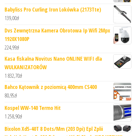
Babyliss Pro Curling Iron Lokówka (2173Tte)
139,00
zł
Dvs Zewnętrzna Kamera Obrotowa Ip Wifi 2Mpx
1920X1080P
224,99
zł
Kasa fiskalna Novitus Nano ONLINE WIFI dla
WULKANIZATORÓW
1 832,70
zł
Bahco Kątownik z poziomicą 400mm CS400
80,95
zł
Kospel WW-140 Termo Hit
1 258,90
zł
Bixolon Xd5-40T 8 Dots/Mm (203 Dpi) Epl Zplii