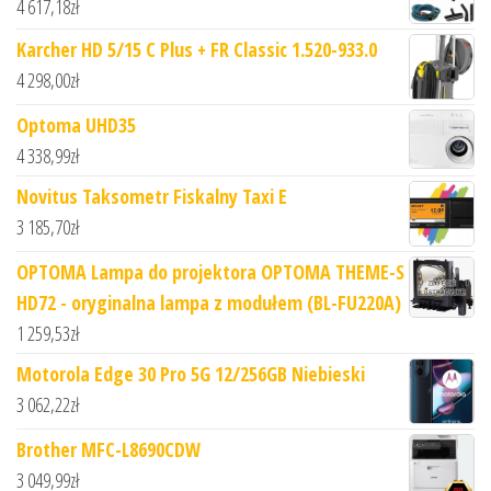
4 617,18
zł
Karcher HD 5/15 C Plus + FR Classic 1.520-933.0
4 298,00
zł
Optoma UHD35
4 338,99
zł
Novitus Taksometr Fiskalny Taxi E
3 185,70
zł
OPTOMA Lampa do projektora OPTOMA THEME-S
HD72 - oryginalna lampa z modułem (BL-FU220A)
1 259,53
zł
Motorola Edge 30 Pro 5G 12/256GB Niebieski
3 062,22
zł
Brother MFC-L8690CDW
3 049,99
zł