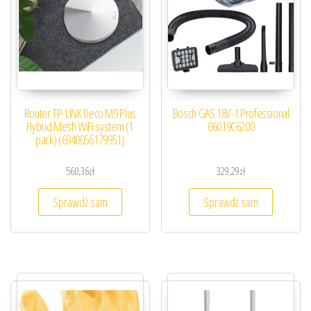
Router TP-LINK Deco M9 Plus
Bosch GAS 18V-1 Professional
Hybrid Mesh WiFi system (1
06019C6200
pack) (6940056179951)
560,36
zł
329,29
zł
Sprawdź sam
Sprawdź sam