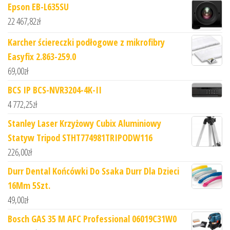
Epson EB-L635SU
22 467,82
zł
Karcher ściereczki podłogowe z mikrofibry
Easyfix 2.863-259.0
69,00
zł
BCS IP BCS-NVR3204-4K-II
4 772,25
zł
Stanley Laser Krzyżowy Cubix Aluminiowy
Statyw Tripod STHT774981TRIPODW116
226,00
zł
Durr Dental Końcówki Do Ssaka Durr Dla Dzieci
16Mm 5Szt.
49,00
zł
Bosch GAS 35 M AFC Professional 06019C31W0