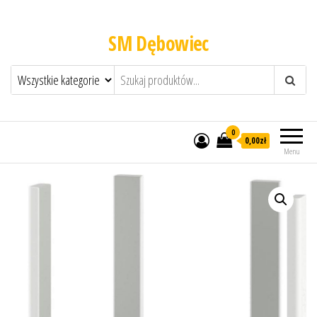
SM Dębowiec
0
0,00zł
Menu