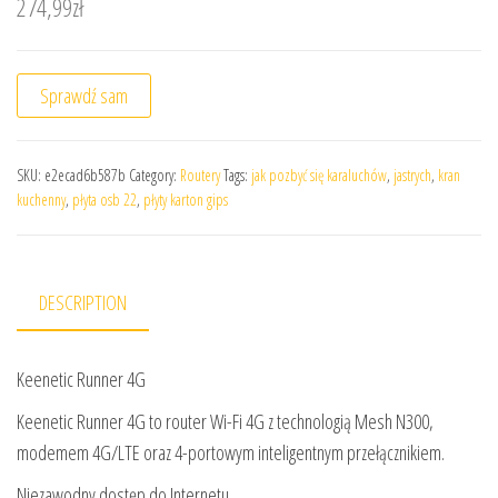
274,99
zł
Sprawdź sam
SKU:
e2ecad6b587b
Category:
Routery
Tags:
jak pozbyć się karaluchów
,
jastrych
,
kran
kuchenny
,
płyta osb 22
,
płyty karton gips
DESCRIPTION
Keenetic Runner 4G
Keenetic Runner 4G to router Wi-Fi 4G z technologią Mesh N300,
modemem 4G/LTE oraz 4-portowym inteligentnym przełącznikiem.
Niezawodny dostęp do Internetu