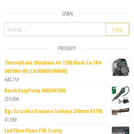
SZUKAJ
Szukaj:
PRODUKTY
Thermaltake Obudowa Ah T200 Black Ca-1R4-
00S1Wn-00 (CA1R400S1WN00)
640,21
zł
Bosch EasyPump 0603947000
259,00
zł
Bgs Szczotka Druciana Stalowa 230mm B1798
41,58
zł
Led Flzen Flzen-F1A Czarny