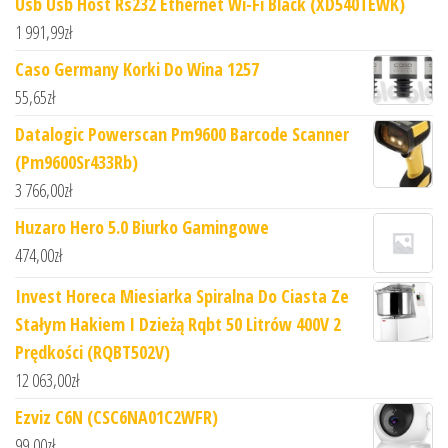
Usb Usb Host Rs232 Ethernet Wi-Fi Black (XD540TEWK)
1 991,99
zł
Caso Germany Korki Do Wina 1257
55,65
zł
Datalogic Powerscan Pm9600 Barcode Scanner
(Pm9600Sr433Rb)
3 766,00
zł
Huzaro Hero 5.0 Biurko Gamingowe
474,00
zł
Invest Horeca Miesiarka Spiralna Do Ciasta Ze
Stałym Hakiem I Dzieżą Rqbt 50 Litrów 400V 2
Prędkości (RQBT502V)
12 063,00
zł
Ezviz C6N (CSC6NA01C2WFR)
99,00
zł