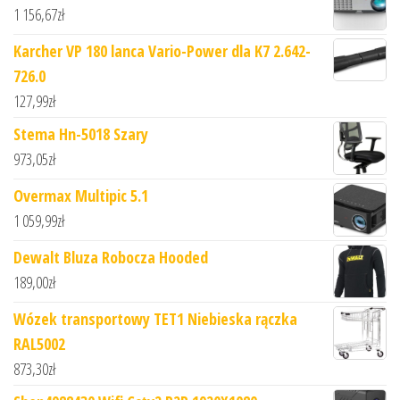
1 156,67
zł
Karcher VP 180 lanca Vario-Power dla K7 2.642-
726.0
127,99
zł
Stema Hn-5018 Szary
973,05
zł
Overmax Multipic 5.1
1 059,99
zł
Dewalt Bluza Robocza Hooded
189,00
zł
Wózek transportowy TET1 Niebieska rączka
RAL5002
873,30
zł