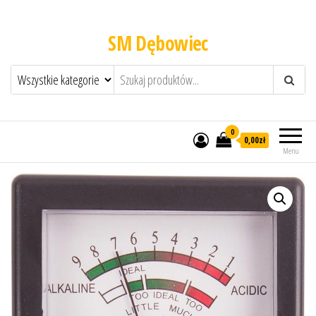
SM Dębowiec
0
0,00zł
Menu