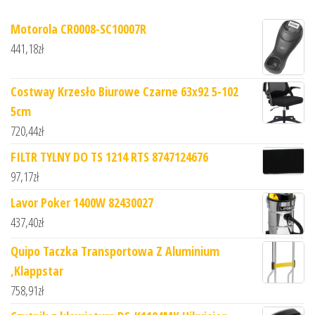
Motorola CR0008-SC10007R
441,18
zł
Costway Krzesło Biurowe Czarne 63x92 5-102
5cm
720,44
zł
FILTR TYLNY DO TS 1214 RTS 8747124676
97,17
zł
Lavor Poker 1400W 82430027
437,40
zł
Quipo Taczka Transportowa Z Aluminium
,Klappstar
758,91
zł