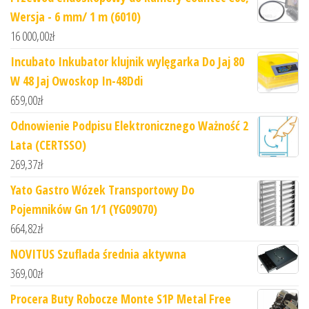
Wersja - 6 mm/ 1 m (6010)
16 000,00
zł
Incubato Inkubator klujnik wylęgarka Do Jaj 80
W 48 Jaj Owoskop In-48Ddi
659,00
zł
Odnowienie Podpisu Elektronicznego Ważność 2
Lata (CERTSSO)
269,37
zł
Yato Gastro Wózek Transportowy Do
Pojemników Gn 1/1 (YG09070)
664,82
zł
NOVITUS Szuflada średnia aktywna
369,00
zł
Procera Buty Robocze Monte S1P Metal Free