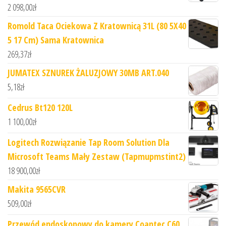
2 098,00
zł
Romold Taca Ociekowa Z Kratownicą 31L (80 5X40
5 17 Cm) Sama Kratownica
269,37
zł
JUMATEX SZNUREK ŻALUZJOWY 30MB ART.040
5,18
zł
Cedrus Bt120 120L
1 100,00
zł
Logitech Rozwiązanie Tap Room Solution Dla
Microsoft Teams Mały Zestaw (Tapmupmstint2)
18 900,00
zł
Makita 9565CVR
509,00
zł
Przewód endoskopowy do kamery Coantec C60,