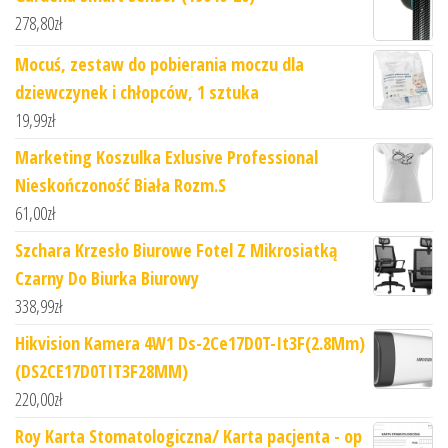
278,80
zł
Mocuś, zestaw do pobierania moczu dla
dziewczynek i chłopców, 1 sztuka
19,99
zł
Marketing Koszulka Exlusive Professional
Nieskończoność Biała Rozm.S
61,00
zł
Szchara Krzesło Biurowe Fotel Z Mikrosiatką
Czarny Do Biurka Biurowy
338,99
zł
Hikvision Kamera 4W1 Ds-2Ce17D0T-It3F(2.8Mm)
(DS2CE17D0TIT3F28MM)
220,00
zł
Roy Karta Stomatologiczna/ Karta pacjenta - op