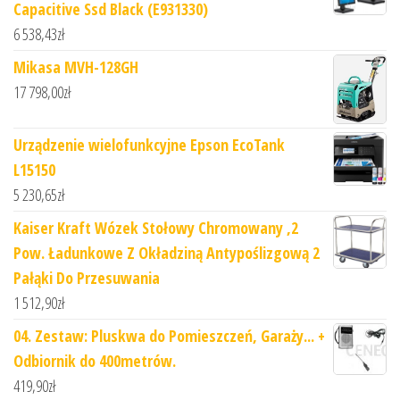
Capacitive Ssd Black (E931330)
6 538,43
zł
Mikasa MVH-128GH
17 798,00
zł
Urządzenie wielofunkcyjne Epson EcoTank
L15150
5 230,65
zł
Kaiser Kraft Wózek Stołowy Chromowany ,2
Pow. Ładunkowe Z Okładziną Antypoślizgową 2
Pałąki Do Przesuwania
1 512,90
zł
04. Zestaw: Pluskwa do Pomieszczeń, Garaży... +
Odbiornik do 400metrów.
419,90
zł