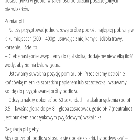
potasu (NPK) w glebie, w zależności od udziału poszczególnych
pierwiastków.
Pomiar pH
– Należy przygotować jednorazową próbę podłoża najlepiej pobraną w
kilku miejscach (300 – 400g), usuwając z niej kamyki, źdźbła trawy,
korzenie, liście itp.
– Glebę następnie wsypujemy do 0,5l słoika, dodajemy niewielką ilość
wody, aby ziemia była wilgotna.
– Ustawiamy suwak na pozycję pomiaru pH. Przecieramy ostrożnie
końcówkę miernika szorstkim papierem lub szczoteczką i wsuwamy
sondę do przygotowanej próby podłoża.
– Odczytu należy dokonać po 60 sekundach na skali urządzenia (od pH
3,5 – kwaśna gleba do pH 8 – gleba zasadowa), gdzie pH 7 (neutralne)
jest punktem spoczynkowym (wyjściowym) wskaźnika.
Regulacja pH gleby
Aby obniżyć pH podłoża stosuje się dodatek siarki, by podwyższyć –