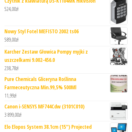
Czytnik z klawiaturą DS-K1104MK Hikvision
524,00
zł
Nowy Styl Fotel MEFISTO 2002 ts06
589,00
zł
Karcher Zestaw Głowica Pompy myjki z
uszczelkami 9.002-456.0
238,78
zł
Pure Chemicals Gliceryna Roślinna
Farmeceutyczna Min.99,5% 500Ml
11,99
zł
Canon i-SENSYS MF744Cdw (3101C010)
3 899,00
zł
Elo Elopos System 38.1cm (15'') Projected