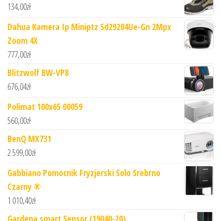
134,00
zł
Dahua Kamera Ip Miniptz Sd29204Ue-Gn 2Mpx
Zoom 4X
777,00
zł
Blitzwolf BW-VP8
676,04
zł
Polimat 100x65 00059
560,00
zł
BenQ MX731
2 599,00
zł
Gabbiano Pomocnik Fryzjerski Solo Srebrno
Czarny ®
1 010,40
zł
Gardena smart Sensor (19040-20)