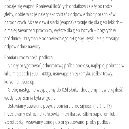
dodaje się wapno. Ponieważ ilość tych dodatków zależy od rodzaju
gleby, dobierając je należy skorzystać z odpowiednich poradników
ogrodniczych. Niższe dawki siarki (wapna) stosuje się dla gleb lekkich –
o małej zawartości próchnicy, wyższe dla gleb żyznych – bogatych w
próchnicę. Utrzymanie odpowiedniego pH gleby uzyskuje się stosując
odpowiednie nawozy.
Pomiar urodzajności podłoża
– Należy przygotować jednorazową próbę podłoża, najlepiej pobraną w
kilku miejscach (300 – 400g), usuwając z niej kamyki, źdźbła trawy,
korzenie, liście itp.
– Glebę następnie wsypujemy do 0,5l słoika, dodajemy niewielką ilość
wody, aby ziemia była wilgotna.
– Ustawiamy suwak na pozycję pomiaru urodzajności (FERTILITY).
Przecieramy ostrożnie końcówkę miernika szorstkim papierem lub
szczoteczką i wsuwamy sondę do przygotowanej próby podłoża.