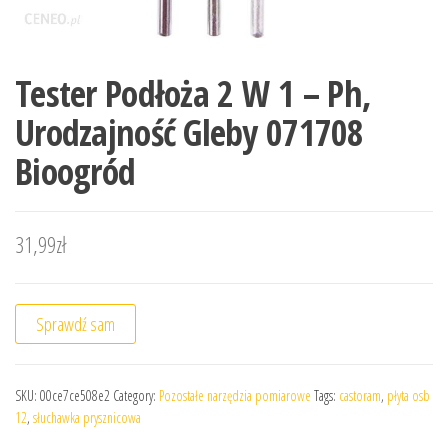
Tester Podłoża 2 W 1 – Ph,
Urodzajność Gleby 071708
Bioogród
31,99
zł
Sprawdź sam
SKU:
00ce7ce508e2
Category:
Pozostałe narzędzia pomiarowe
Tags:
castoram
,
płyta osb
12
,
słuchawka prysznicowa