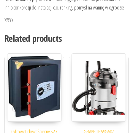
inhibitor korozji do instalacji c.o. ranking, pomysł na wannę w ogrodzie
yyyyy
Related products
Cyfrowy Uchwyt Ścienny S2 Z
GRAPHITE 59G607