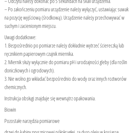
– Odczytu należy dokonać po 5 sekundach na skali urządzenia.
– Po zakończeniu pomiaru urządzenie należy wyłączyć, ustawiając suwak
na pozycję wyjściową (środkową). Urządzenie należy przechowywać w
suchym i zacienionym miejscu.
Uwagi dodatkowe:
1. Bezpośrednio po pomiarze należy dokładnie wytrzeć ściereczką lub
ręcznikiem papierowym czujnik miernika.
2. Miernik służy wyłącznie do pomiaru pH i urodzajności gleby (dla roślin
doniczkowych i ogrodowych).
3. Nie wolno go wkładać bezpośrednio do wody oraz innych roztworów
chemicznych.
Instrukcja obsługi znajduje się wewnątrz opakowania.
Biowin
Pozostałe narzędzia pomiarowe
drzwi do kabiny prysznicowej półokrągłej, za duzo oleju w kosiarce,