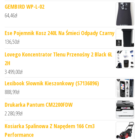
GEMBIRD WP-L-02
64,46
zł
Ese Pojemnik Kosz 240L Na Śmieci Odpady Czarny
136,50
zł
Lovego Koncentrator Tlenu Przenośny 2 Black 6L
2H
3 499,00
zł
Lexibook Słownik Kieszonkowy (S7136896)
888,99
zł
Drukarka Pantum CM2200FDW
2 280,99
zł
Kosiarka Spalinowa Z Napędem 166 Cm3
Performance