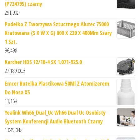
(P724795) czarny
291,90
zł
Pudełko Z Tworzywa Sztucznego Alutec 75060
Kratowana (S X W X G) 600 X 220 X 400Mm Szary
1 Szt.
96,49
zł
Karcher HDS 12/18-4 SX 1.071-925.0
27 189,00
zł
Emcor Butelka Plastikowa 50Ml Z Atomizerem
Do Nosa X5
11,16
zł
Yealink Wh66_Dual_Uc Wh66 Dual Uc Osobisty
System Konferencji Audio Bluetooth Czarny
1 045,04
zł