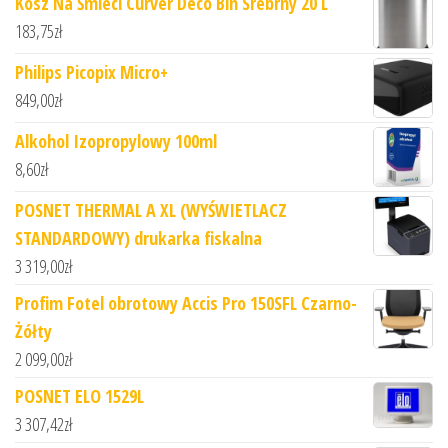
Kosz Na Śmieci Curver Deco Bin Srebrny 20 L
183,75
zł
Philips Picopix Micro+
849,00
zł
Alkohol Izopropylowy 100ml
8,60
zł
POSNET THERMAL A XL (WYŚWIETLACZ
STANDARDOWY) drukarka fiskalna
3 319,00
zł
Profim Fotel obrotowy Accis Pro 150SFL Czarno-
Żółty
2 099,00
zł
POSNET ELO 1529L
3 307,42
zł