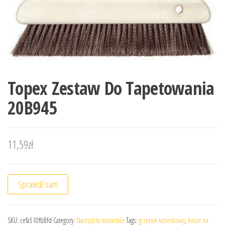
Topex Zestaw Do Tapetowania
20B945
11,59
zł
Sprawdź sam
SKU:
cefa510fb8fd
Category:
Narzędzia murarskie
Tags:
grzejnik łazienkowy
,
kosze na