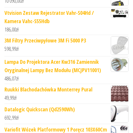
10 090,00
zł
Vtvision Zestaw Rejestrator Vahr-S04Hd /
Kamera Vahc-S55Hdb
186,00
zł
3M Filtry Przeciwpyłowe 3M Fi 5000 P3
598,99
zł
Lampa Do Projektora Acer Kw316 Zamiennik
Oryginalnej Lampy Bez Modułu (MCJPV11001)
486,07
zł
Ruukki Blachodachówka Monterrey Pural
49,99
zł
Datalogic Quickscan (Qd2590Wh)
692,99
zł
Variofit Wózek Platformowy 1 Poręcz 103X60Cm