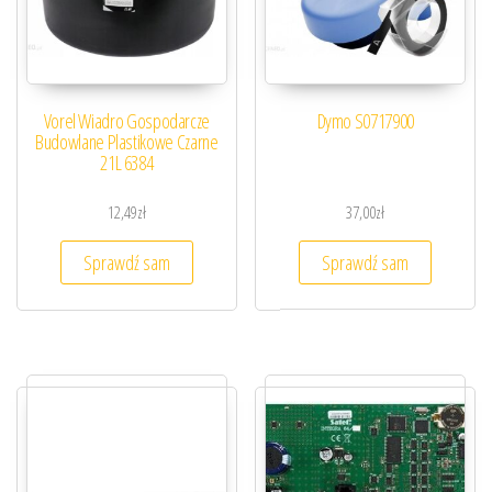
Vorel Wiadro Gospodarcze
Dymo S0717900
Budowlane Plastikowe Czarne
21L 6384
12,49
zł
37,00
zł
Sprawdź sam
Sprawdź sam