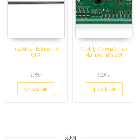
Toya Mieszadło turbo C-75
Satel Płyta Główna Centrali
09048
Alarmowej Integra 64
20,99
zł
602,61
zł
Sprawdź sam
Sprawdź sam
SZUKAJ