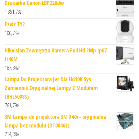
Drukarka Canon LBP226dw
1 351,73
zł
Ezviz TY2
100,73
zł
Hikvision Zewnętrza Kamera Full Hd 2Mp Ip67
Ir40M
187,84
zł
Lampa Do Projektora Jvc Dla Hd10K Sys
Zamiennik Oryginalnej Lampy Z Modułem
(BHL5008S)
761,79
zł
3M Lampa do projektora 3M X40i - oryginalna
lampa bez modułu (DT00461)
714,88
zł