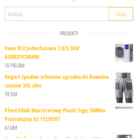
Szukaj:
PRODUKTY
Haier R32 Jednofazowa 7,8/5,5kW
AU082FYCRAHW
10 790,00
zł
Hogert Spodnie ochronne ogrodniczki Bawełna
rozmiar XXL slim
39,50
zł
Pferd Pilnik Warsztatowy Płaski Tępy 300Mm
Prostokątny H2 11210307
67,68
zł