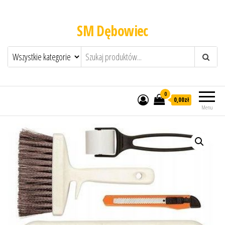
SM Dębowiec
0
0,00zł
Menu