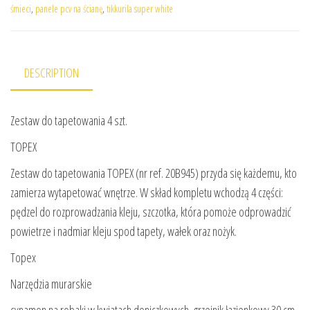
śmieci
,
panele pcv na ścianę
,
tikkurila super white
DESCRIPTION
Zestaw do tapetowania 4 szt.
TOPEX
Zestaw do tapetowania TOPEX (nr ref. 20B945) przyda się każdemu, kto
zamierza wytapetować wnętrze. W skład kompletu wchodzą 4 części:
pędzel do rozprowadzania kleju, szczotka, która pomoże odprowadzić
powietrze i nadmiar kleju spod tapety, wałek oraz nożyk.
Topex
Narzędzia murarskie
cynamon na robaki w kwiatach doniczkowych, grzejnik łazienkowy 30 cm,