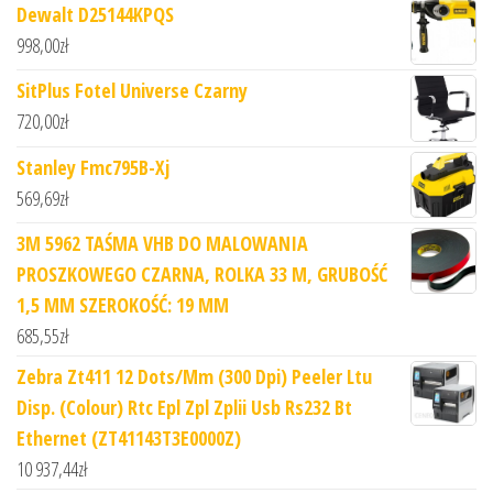
Dewalt D25144KPQS
998,00
zł
SitPlus Fotel Universe Czarny
720,00
zł
Stanley Fmc795B-Xj
569,69
zł
3M 5962 TAŚMA VHB DO MALOWANIA
PROSZKOWEGO CZARNA, ROLKA 33 M, GRUBOŚĆ
1,5 MM SZEROKOŚĆ: 19 MM
685,55
zł
Zebra Zt411 12 Dots/Mm (300 Dpi) Peeler Ltu
Disp. (Colour) Rtc Epl Zpl Zplii Usb Rs232 Bt
Ethernet (ZT41143T3E0000Z)
10 937,44
zł