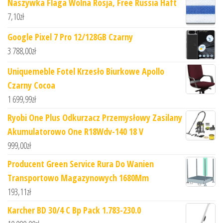
Naszywka Flaga Wolna Rosja, Free Russia Haft
7,10
zł
Google Pixel 7 Pro 12/128GB Czarny
3 788,00
zł
Uniquemeble Fotel Krzesło Biurkowe Apollo
Czarny Cocoa
1 699,99
zł
Ryobi One Plus Odkurzacz Przemysłowy Zasilany
Akumulatorowo One R18Wdv-140 18 V
999,00
zł
Producent Green Service Rura Do Wanien
Transportowo Magazynowych 1680Mm
193,11
zł
Karcher BD 30/4 C Bp Pack 1.783-230.0