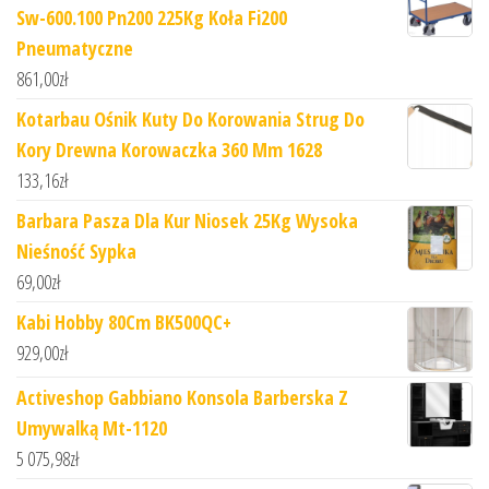
Sw-600.100 Pn200 225Kg Koła Fi200
Pneumatyczne
861,00
zł
Kotarbau Ośnik Kuty Do Korowania Strug Do
Kory Drewna Korowaczka 360 Mm 1628
133,16
zł
Barbara Pasza Dla Kur Niosek 25Kg Wysoka
Nieśność Sypka
69,00
zł
Kabi Hobby 80Cm BK500QC+
929,00
zł
Activeshop Gabbiano Konsola Barberska Z
Umywalką Mt-1120
5 075,98
zł