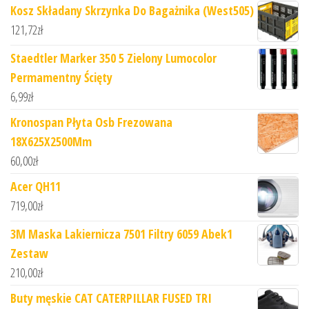
Kosz Składany Skrzynka Do Bagażnika (West505)
121,72
zł
Staedtler Marker 350 5 Zielony Lumocolor
Permamentny Ścięty
6,99
zł
Kronospan Płyta Osb Frezowana
18X625X2500Mm
60,00
zł
Acer QH11
719,00
zł
3M Maska Lakiernicza 7501 Filtry 6059 Abek1
Zestaw
210,00
zł
Buty męskie CAT CATERPILLAR FUSED TRI